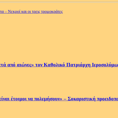
α – Νεκροί και οι τρεις τρομοκράτες
ετά από αιώνες» τον Καθολικό Πατριάρχη Ιεροσολύμων
να είναι έτοιμοι να πολεμήσουν» – Σοκαριστική προειδ