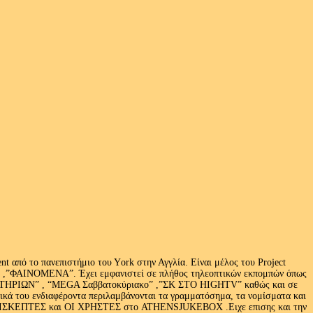
 από το πανεπιστήμιο του Υork στην Αγγλία. Είναι μέλος του Project
exus» ,”ΦΑΙΝΟΜΕΝΑ”. Έχει εμφανιστεί σε πλήθος τηλεοπτικών εκπομπών όπως
ΩΝ” , “MEGA Σαββατοκύριακο” ,”ΣΚ ΣΤΟ HIGHTV” καθώς και σε
τικά του ενδιαφέροντα περιλαμβάνονται τα γραμματόσημα, τα νομίσματα και
Ι ΕΠΙΣΚΕΠΤΕΣ και ΟΙ ΧΡΗΣΤΕΣ στο ATHENSJUKEBOX .Ειχε επισης και την