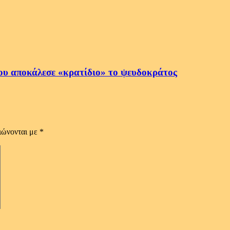
ου αποκάλεσε «κρατίδιο» το ψευδοκράτος
ιώνονται με
*