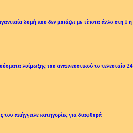
αντιαία δομή που δεν μοιάζει με τίποτα άλλο στη Γη
ρούσματα λοίμωξης του αναπνευστικού το τελευταίο 2
ς του απήγγειλε κατηγορίες για διαφθορά