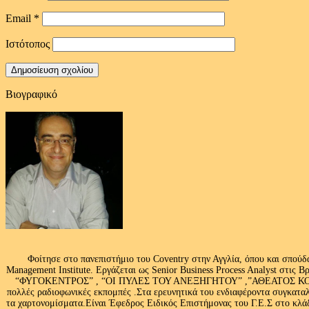
Email
*
Ιστότοπος
Βιογραφικό
Φοίτησε στο πανεπιστήμιο του Coventry στην Αγγλία, όπου και σπούδ
Management Institute. Εργάζεται ως Senior Business Process Analyst στι
“ΦΥΓΟΚΕΝΤΡΟΣ” , “ΟΙ ΠΥΛΕΣ ΤΟΥ ΑΝΕΞΗΓΗΤΟΥ” ,”ΑΘΕΑΤΟΣ ΚΟΣΜ
πολλές ραδιοφωνικές εκπομπές .Στα ερευνητικά του ενδιαφέροντα συγκαταλ
τα χαρτονομίσματα.Είναι Έφεδρος Ειδικός Επιστήμονας του Γ.Ε.Σ στο