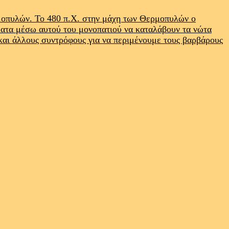
ρμοπυλών. Το 480 π.Χ. στην μάχη των Θερμοπυλών ο
ματα μέσω αυτού του μονοπατιού να καταλάβουν τα νώτα
 και άλλους συντρόφους για να περιμένουμε τους βαρβάρους