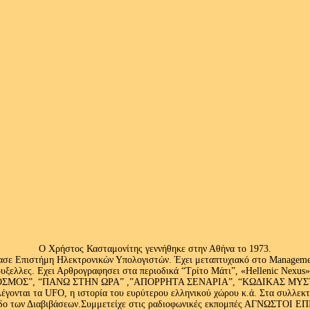
Ο Χρήστος Κασταμονίτης γεννήθηκε στην Αθήνα το 1973.
ασε Επιστήμη Ηλεκτρονικών Υπολογιστών. Έχει μεταπτυχιακό στο Management
ς Βρυξελλες. Εχει Αρθρογραφησει στα περιοδικά “Τρίτο Μάτι”, «Hellenic N
ΟΣ”, “ΠΑΝΩ ΣΤΗΝ ΩΡΑ” ,”ΑΠΟΡΡΗΤΑ ΣΕΝΑΡΙΑ”, “ΚΩΔΙΚΑΣ ΜΥΣΤΗΡΙ
έγονται τα UFO, η ιστορία του ευρύτερου ελληνικού χώρου κ.ά. Στα συλλεκ
 κλάδο των Διαβιβάσεων.Συμμετείχε στις ραδιοφωνικές εκπομπές ΑΓΝΩΣΤΟ