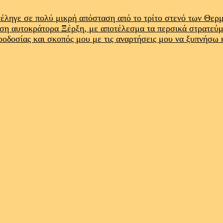
έληγε σε πολύ μικρή απόσταση από το τρίτο στενό των Θε
ρση αυτοκράτορα Ξέρξη, με αποτέλεσμα τα περσικά στρατεύ
προδοσίας και σκοπός μου με τις αναρτήσεις μου να ξυπνήσω