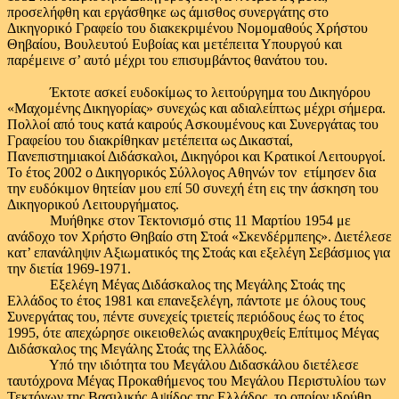
προσελήφθη και εργάσθηκε ως άμισθος συνεργάτης στο
Δικηγορικό Γραφείο του διακεκριμένου Νομομαθούς Χρήστου
Θηβαίου, Βουλευτού Ευβοίας και μετέπειτα Υπουργού και
παρέμεινε σ’ αυτό μέχρι του επισυμβάντος θανάτου του.
Έκτοτε ασκεί ευδοκίμως το λειτούργημα του Δικηγόρου
«Μαχομένης Δικηγορίας» συνεχώς και αδιαλείπτως μέχρι σήμερα.
Πολλοί από τους κατά καιρούς Ασκουμένους και Συνεργάτας του
Γραφείου του διακρίθηκαν μετέπειτα ως Δικασταί,
Πανεπιστημιακοί Διδάσκαλοι, Δικηγόροι και Κρατικοί Λειτουργοί.
Το έτος 2002 ο Δικηγορικός Σύλλογος Αθηνών τον ετίμησεν δια
την ευδόκιμον θητείαν μου επί 50 συνεχή έτη εις την άσκηση του
Δικηγορικού Λειτουργήματος.
Μυήθηκε στον Τεκτονισμό στις 11 Μαρτίου 1954 με
ανάδοχο τον Χρήστο Θηβαίο στη Στοά «Σκενδέρμπεης». Διετέλεσε
κατ’ επανάληψιν Αξιωματικός της Στοάς και εξελέγη Σεβάσμιος για
την διετία 1969-1971.
Εξελέγη Μέγας Διδάσκαλος της Μεγάλης Στοάς της
Ελλάδος το έτος 1981 και επανεξελέγη, πάντοτε με όλους τους
Συνεργάτας του, πέντε συνεχείς τριετείς περιόδους έως το έτος
1995, ότε απεχώρησε οικειοθελώς ανακηρυχθείς Επίτιμος Μέγας
Διδάσκαλος της Μεγάλης Στοάς της Ελλάδος.
Υπό την ιδιότητα του Μεγάλου Διδασκάλου διετέλεσε
ταυτόχρονα Μέγας Προκαθήμενος του Μεγάλου Περιστυλίου των
Τεκτόνων της Βασιλικής Αψίδος της Ελλάδος, το οποίον ιδρύθη