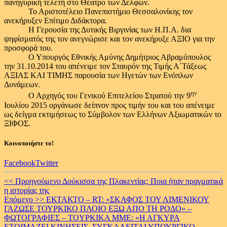
πανηγυρική τελετή στο Θέατρο των Δελφών.
Το Αριστοτέλειο Πανεπιστήμιο Θεσσαλονίκης τον
ανεκήρυξεν Επίτιμο Διδάκτορα.
Η Γερουσία της Δυτικής Βιργινίας των Η.Π.Α. δια
ψηφίσματός της τον ανεγνώρισε και τον ανεκήρυξε ΑΞΙΟ για την
προσφορά του.
Ο Υπουργός Εθνικής Αμύνης Δημήτριος Αβραμόπουλος
την 31.10.2014 του απένειμε τον Σταυρόν της Τιμής Α΄Τάξεως
ΑΞΙΑΣ ΚΑΙ ΤΙΜΗΣ παρουσία των Ηγετών των Ενόπλων
Δυνάμεων.
ην
Ο Αρχηγός του Γενικού Επιτελείου Στρατού την 9
Ιουλίου 2015 οργάνωσε δείπνον προς τιμήν του και του απένειμε
ως δείγμα εκτιμήσεως το Σύμβολον των Ελλήνων Αξιωματικών το
ΞΙΦΟΣ.
Κοινοποιήστε το!
Facebook
Twitter
Continue
<< Προηγούμενο
Δούκισσα της Πλακεντίας: Ποια ήταν πραγματικά
η ιστορίας της
Reading
Επόμενο >>
ΕΚΤΑΚΤΟ – RT: «ΣΚΑΦΟΣ ΤΟΥ ΛΙΜΕΝΙΚΟΥ
ΓΑΖΩΣΕ ΤΟΥΡΚΙΚΟ ΠΛΟΙΟ ΕΞΩ ΑΠΟ ΤΗ ΡΟΔΟ» –
ΦΩΤΟΓΡΑΦΙΕΣ – TOYΡΚΙΚΑ ΜΜΕ: «Η ΑΓΚΥΡΑ
ΕΤΟΙΜΑΖΕΙ ΚΙΝΗΣΕΙΣ, ΣΥΓΚΑΛΕΙΤΑΙ ΥΠΟΥΡΓΙΚΟ