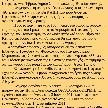
Πετρωτά, Άνω Έβρου, Δήμου Σταυρουπόλεως, Βορείου Ξάνθης.
Ανήγειραν στη θέση «Χρύσα» Ξάνθης εκ θεμελίων κτίριο
493 τ. μέτρων για την χρήση ΚΑΠΗ Κέντρου Ανοιχτής
Προστασίας Ηλικιωμένων , προς χρήσιν των απομάχων
αγροτοεργατών της περιοχής.
Προσέφεραν περί τους 100 πίνακες ζωγραφικής, συλλογήν
της οικίας και του Γραφείου εις το Δημοκρίτειο Πανεπιστήμιον
Θράκης, που τοποθετήθηκαν σε διατηρητέο διώροφο κτίριο στο
Κέντρο της Κομοτηνής και συνεκροτήθη κατ’ αυτό τον τρόπο η
πρώτη και μοναδική Πινακοθήκη εις την Θράκη.
Χορηγήσαν δώδεκα (12) υποτροφίες εις τους Φοιτητάς
Ελληνικής Γλώσσης και Φιλολογίας του Πανεπιστημίου
Μαριουπόλεως Ουκρανίας, περιοχής αποικισμένης από Έλληνες
του Πόντου με συνείδηση της Ελληνικής καταγωγής και τιμήθηκαν
σε πανηγυρική συνεδρία δια του παρασήμου «Άξιος Τιμής».
Εξώπλισαν με 100 καθίσματα και 50 θρανία το Πομακικό
Σχολείο Άνω Δερρίου Έβρου, ενισχύσαντες το έργο της ηρωικής
Ελληνίδος Διδασκαλίσης Χαράς Νικοπούλου, βραβείο Ακαδημίας
Αθηνών.
Ανήγειρε δαπάναις του κλειστό Γυμναστήριο 1220 τ.
μέτρων εις την Πανεπιστημιούπολη Θεσσαλονίκης ΘΕΡΜΗ, τα
εγκαίνια του οποίου έγιναν στις 5 Ιουνίου 2011 και όμοιο στην
Πανεπιστημιούπολη Αλεξανδρουπόλεως ΤΕΕΦΑ το οποίο
εγκαινιάσθηκε στις 17 Σεπτεμβρίου 2011.
Κατεσκεύασε δαπάναις του την εκ béton
arm
é
πλάκα 650