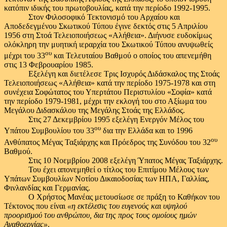
κατόπιν ιδικής του πρωτοβουλίας, κατά την περίοδο 1992-1995.
Στον Φιλοσοφικό Τεκτονισμό του Αρχαίου και
Αποδεδεγμένου Σκωτικού Τύπου έγινε δεκτός στις 5 Απριλίου
1956 στη Στοά Τελειοποιήσεως «Αλήθεια». Διήνυσε ευδοκίμως
ολόκληρη την μυητική ιεραρχία του Σκωτικού Τύπου ανυψωθείς
ου
μέχρι του 33
και Τελευταίου Βαθμού ο οποίος του απενεμήθη
στις 13 Φεβρουαρίου 1985.
Εξελέγη και διετέλεσε Τρις Ισχυρός Διδάσκαλος της Στοάς
Τελειοποιήσεως «Αλήθεια» κατά την περίοδο 1975-1978 και στη
συνέχεια Σοφώτατος του Υπερτάτου Περιστυλίου «Σοφία» κατά
την περίοδο 1979-1981, μέχρι την εκλογή του στο Αξίωμα του
Μεγάλου Διδασκάλου της Μεγάλης Στοάς της Ελλάδος.
Στις 27 Δεκεμβρίου 1995 εξελέγη Ενεργόν Μέλος του
ου
Υπάτου Συμβουλίου του 33
δια την Ελλάδα και το 1996
ου
Ανθύπατος Μέγας Ταξιάρχης και Πρόεδρος της Συνόδου του 32
Βαθμού.
Στις 10 Νοεμβρίου 2008 εξελέγη Ύπατος Μέγας Ταξιάρχης.
Του έχει απονεμηθεί ο τίτλος του Επιτίμου Μέλους των
Υπάτων Συμβουλίων Νοτίου Δικαιοδοσίας των ΗΠΑ, Γαλλίας,
Φινλανδίας και Γερμανίας.
Ο Χρήστος Μανέας μετουσίωσε σε πράξη το Καθήκον του
Τέκτονος που είναι
«η εκτέλεσις του ευγενούς και υψηλού
προορισμού του ανθρώπου, δια της προς τους ομοίους ημών
Αγαθοεργίας»
.