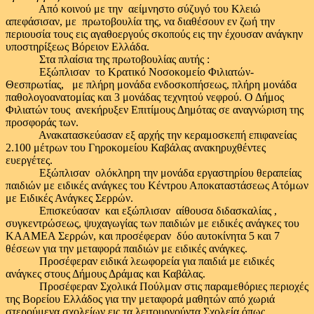
Από κοινού με την αείμνηστο σύζυγό του Κλειώ
απεφάσισαν, με πρωτοβουλία της, να διαθέσουν εν ζωή την
περιουσία τους εις αγαθοεργούς σκοπούς εις την έχουσαν ανάγκην
υποστηρίξεως Βόρειον Ελλάδα.
Στα πλαίσια της πρωτοβουλίας αυτής :
Εξώπλισαν το Κρατικό Νοσοκομείο Φιλιατών-
Θεσπρωτίας, με πλήρη μονάδα ενδοσκοπήσεως, πλήρη μονάδα
παθολογοανατομίας και 3 μονάδας τεχνητού νεφρού. Ο Δήμος
Φιλιατών τους ανεκήρυξεν Επιτίμους Δημότας σε αναγνώριση της
προσφοράς των.
Ανακατασκεύασαν εξ αρχής την κεραμοσκεπή επιφανείας
2.100 μέτρων του Γηροκομείου Καβάλας ανακηρυχθέντες
ευεργέτες.
Εξώπλισαν ολόκληρη την μονάδα εργαστηρίου θεραπείας
παιδιών με ειδικές ανάγκες του Κέντρου Αποκαταστάσεως Ατόμων
με Ειδικές Ανάγκες Σερρών.
Επισκεύασαν και εξώπλισαν αίθουσα διδασκαλίας ,
συγκεντρώσεως, ψυχαγωγίας των παιδιών με ειδικές ανάγκες του
ΚΑΑΜΕΑ Σερρών, και προσέφεραν δύο αυτοκίνητα 5 και 7
θέσεων για την μεταφορά παιδιών με ειδικές ανάγκες.
Προσέφεραν ειδικά λεωφορεία για παιδιά με ειδικές
ανάγκες στους Δήμους Δράμας και Καβάλας.
Προσέφεραν Σχολικά Πούλμαν στις παραμεθόριες περιοχές
της Βορείου Ελλάδος για την μεταφορά μαθητών από χωριά
στερούμενα σχολείων εις τα λειτουργούντα Σχολεία όπως