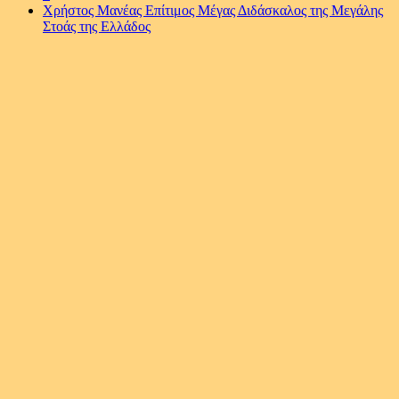
Χρήστος Μανέας Επίτιμος Μέγας Διδάσκαλος της Μεγάλης
Στοάς της Ελλάδος