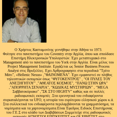
Ο Χρήστος Κασταμονίτης γεννήθηκε στην Αθήνα το 1973.
Φοίτησε στο πανεπιστήμιο του Coventry στην Αγγλία, όπου και σπούδασε
Επιστήμη Ηλεκτρονικών Υπολογιστών. Έχει μεταπτυχιακό στο
Management από το πανεπιστήμιο του Υork στην Αγγλία. Είναι μέλος του
Project Management Institute. Εργάζεται ως Senior Business Process
Analyst στις Βρυξελλες. Εχει Αρθρογραφησει στα περιοδικά “Τρίτο
Μάτι”, «Hellenic Nexus» ,”ΦΑΙΝΟΜΕΝΑ”. Έχει εμφανιστεί σε πλήθος
τηλεοπτικών εκπομπών όπως “ΦΥΓΟΚΕΝΤΡΟΣ” , “ΟΙ ΠΥΛΕΣ ΤΟΥ
ΑΝΕΞΗΓΗΤΟΥ” ,”ΑΘΕΑΤΟΣ ΚΟΣΜΟΣ”, “ΠΑΝΩ ΣΤΗΝ ΩΡΑ”
,”ΑΠΟΡΡΗΤΑ ΣΕΝΑΡΙΑ”, “ΚΩΔΙΚΑΣ ΜΥΣΤΗΡΙΩΝ” , “MEGA
Σαββατοκύριακο” ,”ΣΚ ΣΤΟ HIGHTV” καθώς και σε πολλές
ραδιοφωνικές εκπομπές .Στα ερευνητικά του ενδιαφέροντα
συγκαταλέγονται τα UFO, η ιστορία του ευρύτερου ελληνικού χώρου κ.ά.
Στα συλλεκτικά του ενδιαφέροντα περιλαμβάνονται τα γραμματόσημα, τα
νομίσματα και τα χαρτονομίσματα.Είναι Έφεδρος Ειδικός Επιστήμονας
του Γ.Ε.Σ στο κλάδο των Διαβιβάσεων.Συμμετείχε στις ραδιοφωνικές
εκπομπές ΑΓΝΩΣΤΟΙ ΕΠΙΣΚΕΠΤΕΣ και ΟΙ ΧΡΗΣΤΕΣ στο