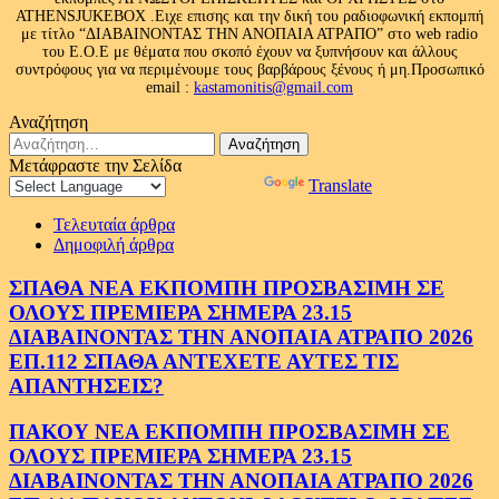
ATHENSJUKEBOX .Ειχε επισης και την δική του ραδιοφωνική εκπομπή
με τίτλο “ΔΙΑΒΑΙΝΟΝΤΑΣ ΤΗΝ ΑΝΟΠΑΙΑ ΑΤΡΑΠΟ” στο web radio
του Ε.Ο.Ε με θέματα που σκοπό έχουν να ξυπνήσουν και άλλους
συντρόφους για να περιμένουμε τους βαρβάρους ξένους ή μη.Προσωπικό
email :
kastamonitis@gmail.com
Αναζήτηση
Αναζήτηση
για:
Μετάφραστε την Σελίδα
Powered by
Translate
Τελευταία άρθρα
Δημοφιλή άρθρα
ΣΠΑΘΑ ΝΕΑ ΕΚΠΟΜΠΗ ΠΡΟΣΒΑΣΙΜΗ ΣΕ
ΟΛΟΥΣ ΠΡΕΜΙΕΡΑ ΣΗΜΕΡΑ 23.15
ΔΙΑΒΑΙΝΟΝΤΑΣ ΤΗΝ ΑΝΟΠΑΙΑ ΑΤΡΑΠΟ 2026
ΕΠ.112 ΣΠΑΘΑ ΑΝΤΕΧΕΤΕ ΑΥΤΕΣ ΤΙΣ
ΑΠΑΝΤΗΣΕΙΣ?
ΠΑΚΟΥ ΝΕΑ ΕΚΠΟΜΠΗ ΠΡΟΣΒΑΣΙΜΗ ΣΕ
ΟΛΟΥΣ ΠΡΕΜΙΕΡΑ ΣΗΜΕΡΑ 23.15
ΔΙΑΒΑΙΝΟΝΤΑΣ ΤΗΝ ΑΝΟΠΑΙΑ ΑΤΡΑΠΟ 2026