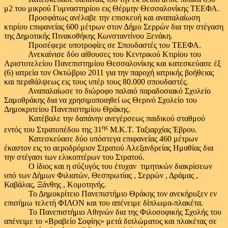
μ2 του μικρού Γυμναστηρίου εις Θέρμην Θεσσαλονίκης ΤΕΕΦΑ.
Προσφάτως ανέλαβε την επισκευή και αναπαλαίωση
κτιρίου επιφανείας 600 μέτρων στον Δήμο Σερρών δια την στέγαση
της Δημοτικής Πινακοθήκης Κωνσταντίνου Ξενάκη.
Προσέφερε υποτροφίες σε Σπουδαστές του ΤΕΕΦΑ.
Ανεκαίνισε δύο αίθουσες του Κεντρικού Κτιρίου του
Αριστοτελείου Πανεπιστημίου Θεσσαλονίκης και κατεσκεύασε έξ
(6) ιατρεία τον Οκτώβριο 2011 για την παροχή ιατρικής βοήθειας
και περιθάλψεως εις τους υπέρ τους 80.000 σπουδαστές.
Αναπαλαίωσε το διώροφο παλαιό παραδοσιακό Σχολείο
Σαμοθράκης δια να χρησιμοποιηθεί ως Θερινό Σχολείο του
Δημοκριτείου Πανεπιστημίου Θράκης.
Κατέβαλε την δαπάνην ανεγέρσεως παιδικού σταθμού
ης
εντός του Στρατοπέδου της 31
Μ.Κ.Τ. Ταξιαρχίας Έβρου.
Κατεσκεύασε δύο υπόστεγα επιφανείας 460 μέτρων
έκαστον εις το αεροδρόμιον Στρατού Αλεξανδρείας Ημαθίας δια
την στέγασι των ελικοπτέρων του Στρατού.
Ο ίδιος και η σύζυγός του έτυχαν τιμητικών διακρίσεων
υπό των Δήμων Φιλιατών, Θεσπρωτίας , Σερρών , Δράμας ,
Καβάλας, Ξάνθης , Κομοτηνής.
Το Δημοκρίτειο Πανεπιστήμιο Θράκης τον ανεκήρυξεν εν
επισήμω τελετή ΦΙΛΟΝ και του απένειμε δίπλωμα-πλακέτα.
Το Πανεπιστήμιο Αθηνών δια της Φιλοσοφικής Σχολής του
απένειμε το «Βραβείο Σοφίης» μετά διπλώματος και πλακέτας σε