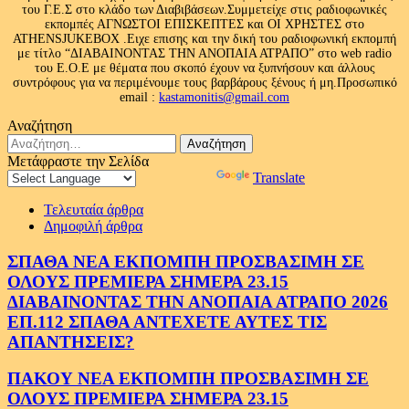
του Γ.Ε.Σ στο κλάδο των Διαβιβάσεων.Συμμετείχε στις ραδιοφωνικές
εκπομπές ΑΓΝΩΣΤΟΙ ΕΠΙΣΚΕΠΤΕΣ και ΟΙ ΧΡΗΣΤΕΣ στο
ATHENSJUKEBOX .Ειχε επισης και την δική του ραδιοφωνική εκπομπή
με τίτλο “ΔΙΑΒΑΙΝΟΝΤΑΣ ΤΗΝ ΑΝΟΠΑΙΑ ΑΤΡΑΠΟ” στο web radio
του Ε.Ο.Ε με θέματα που σκοπό έχουν να ξυπνήσουν και άλλους
συντρόφους για να περιμένουμε τους βαρβάρους ξένους ή μη.Προσωπικό
email :
kastamonitis@gmail.com
Αναζήτηση
Αναζήτηση
για:
Μετάφραστε την Σελίδα
Powered by
Translate
Τελευταία άρθρα
Δημοφιλή άρθρα
ΣΠΑΘΑ ΝΕΑ ΕΚΠΟΜΠΗ ΠΡΟΣΒΑΣΙΜΗ ΣΕ
ΟΛΟΥΣ ΠΡΕΜΙΕΡΑ ΣΗΜΕΡΑ 23.15
ΔΙΑΒΑΙΝΟΝΤΑΣ ΤΗΝ ΑΝΟΠΑΙΑ ΑΤΡΑΠΟ 2026
ΕΠ.112 ΣΠΑΘΑ ΑΝΤΕΧΕΤΕ ΑΥΤΕΣ ΤΙΣ
ΑΠΑΝΤΗΣΕΙΣ?
ΠΑΚΟΥ ΝΕΑ ΕΚΠΟΜΠΗ ΠΡΟΣΒΑΣΙΜΗ ΣΕ
ΟΛΟΥΣ ΠΡΕΜΙΕΡΑ ΣΗΜΕΡΑ 23.15