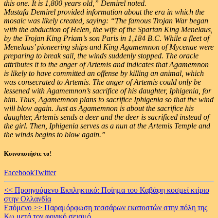
this one. It is 1,800 years old,” Demirel noted.
Mustafa Demirel provided information about the era in which the
mosaic was likely created, saying: “The famous Trojan War began
with the abduction of Helen, the wife of the Spartan King Menelaus,
by the Trojan King Priam’s son Paris in 1,184 B.C. While a fleet of
Menelaus’ pioneering ships and King Agamemnon of Mycenae were
preparing to break sail, the winds suddenly stopped. The oracle
attributes it to the anger of Artemis and indicates that Agamemnon
is likely to have committed an offense by killing an animal, which
was consecrated to Artemis. The anger of Artemis could only be
lessened with Agamemnon’s sacrifice of his daughter, Iphigenia, for
him. Thus, Agamemnon plans to sacrifice Iphigenia so that the wind
will blow again. Just as Agamemnon is about the sacrifice his
daughter, Artemis sends a deer and the deer is sacrificed instead of
the girl. Then, Iphigenia serves as a nun at the Artemis Temple and
the winds begins to blow again.”
Κοινοποιήστε το!
Facebook
Twitter
Continue
<< Προηγούμενο
Εκπληκτικό: Ποίημα του Καβάφη κοσμεί κτίριο
στην Ολλανδία
Reading
Επόμενο >>
Παραμόρφωση τεσσάρων εκατοστών στην πόλη της
Κω μετά τον φονικό σεισμό