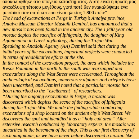
αποκαλύφθηκε στο υπόγειο καταστήματος. Αυτή είναι η πρώτη μας
ανακάλυψη τέτοιου μεγέθους, γιατί ποτέ δεν ανακαλύψαμε ένα
μωσαϊκό σαν αυτό και που είναι ηλικίας 1.800 ετών”.
The head of excavations at Perge in Turkey’s Antalya province,
Antalya Museum Director Mustafa Demirel, has announced that a
new mosaic has been found in the ancient city. The 1,800-year-old
mosaic depicts the sacrifice of Iphigenia, the daughter of King
Agamemnon in Greek mythology, during the Trojan War.
Speaking to Anadolu Agency (AA) Demirel said that during the
initial years of the excavations, important projects were conducted
in terms of rehabilitative efforts at the site.
In the context of the excavation project, the area which includes the
Kesos Fountain in the north to the south was rearranged and
excavations along the West Street were accelerated. Throughout the
archaeological excavations, numerous sculptures and artefacts have
been unearthed, and Demirel noted that a particular mosaic has
been unearthed to the “excitement” of researchers.
“During the ongoing excavations in Perge, a mosaic was
discovered which depicts the scene of the sacrifice of Iphigenia
during the Trojan War. We made the finding while conducting
excavations of a shop located on the ancient city’s West Street. We
discovered the spot and identified it as a “holy cult area.” After
extensive research conducted by laboratory experts, the mosaic was
unearthed in the basement of the shop. This is our first discovery of
such magnitude, as we have never before discovered a mosaic like