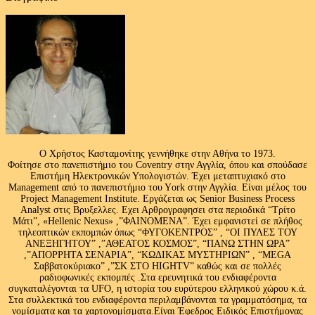
Ο Χρήστος Κασταμονίτης γεννήθηκε στην Αθήνα το 1973.
Φοίτησε στο πανεπιστήμιο του Coventry στην Αγγλία, όπου και σπούδασε
Επιστήμη Ηλεκτρονικών Υπολογιστών. Έχει μεταπτυχιακό στο
Management από το πανεπιστήμιο του Υork στην Αγγλία. Είναι μέλος του
Project Management Institute. Εργάζεται ως Senior Business Process
Analyst στις Βρυξελλες. Εχει Αρθρογραφησει στα περιοδικά “Τρίτο
Μάτι”, «Hellenic Nexus» ,”ΦΑΙΝΟΜΕΝΑ”. Έχει εμφανιστεί σε πλήθος
τηλεοπτικών εκπομπών όπως “ΦΥΓΟΚΕΝΤΡΟΣ” , “ΟΙ ΠΥΛΕΣ ΤΟΥ
ΑΝΕΞΗΓΗΤΟΥ” ,”ΑΘΕΑΤΟΣ ΚΟΣΜΟΣ”, “ΠΑΝΩ ΣΤΗΝ ΩΡΑ”
,”ΑΠΟΡΡΗΤΑ ΣΕΝΑΡΙΑ”, “ΚΩΔΙΚΑΣ ΜΥΣΤΗΡΙΩΝ” , “MEGA
Σαββατοκύριακο” ,”ΣΚ ΣΤΟ HIGHTV” καθώς και σε πολλές
ραδιοφωνικές εκπομπές .Στα ερευνητικά του ενδιαφέροντα
συγκαταλέγονται τα UFO, η ιστορία του ευρύτερου ελληνικού χώρου κ.ά.
Στα συλλεκτικά του ενδιαφέροντα περιλαμβάνονται τα γραμματόσημα, τα
νομίσματα και τα χαρτονομίσματα.Είναι Έφεδρος Ειδικός Επιστήμονας