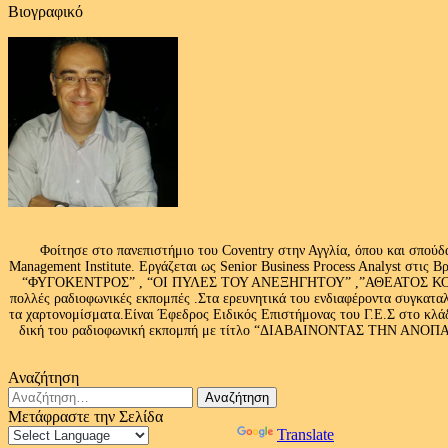
Βιογραφικό
Φοίτησε στο πανεπιστήμιο του Coventry στην Αγγλία, όπου και σπούδ
Management Institute. Εργάζεται ως Senior Business Process Analyst στι
“ΦΥΓΟΚΕΝΤΡΟΣ” , “ΟΙ ΠΥΛΕΣ ΤΟΥ ΑΝΕΞΗΓΗΤΟΥ” ,”ΑΘΕΑΤΟΣ ΚΟΣΜ
πολλές ραδιοφωνικές εκπομπές .Στα ερευνητικά του ενδιαφέροντα συγκαταλ
τα χαρτονομίσματα.Είναι Έφεδρος Ειδικός Επιστήμονας του Γ.Ε.Σ στο
δική του ραδιοφωνική εκπομπή με τίτλο “ΔΙΑΒΑΙΝΟΝΤΑΣ ΤΗΝ ΑΝΟΠΑΙΑ Α
Αναζήτηση
Αναζήτηση
για:
Μετάφραστε την Σελίδα
Powered by
Translate