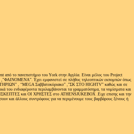
 από το πανεπιστήμιο του Υork στην Αγγλία. Είναι μέλος του Project
exus» ,”ΦΑΙΝΟΜΕΝΑ”. Έχει εμφανιστεί σε πλήθος τηλεοπτικών εκπομπών όπως
ΩΝ” , “MEGA Σαββατοκύριακο” ,”ΣΚ ΣΤΟ HIGHTV” καθώς και σε
τικά του ενδιαφέροντα περιλαμβάνονται τα γραμματόσημα, τα νομίσματα και
Ι ΕΠΙΣΚΕΠΤΕΣ και ΟΙ ΧΡΗΣΤΕΣ στο ATHENSJUKEBOX .Ειχε επισης και την
ν και άλλους συντρόφους για να περιμένουμε τους βαρβάρους ξένους ή