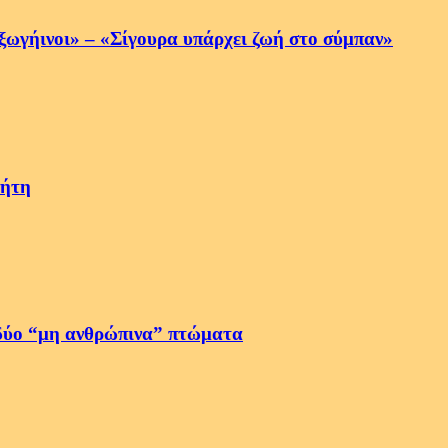
ξωγήινοι» – «Σίγουρα υπάρχει ζωή στο σύμπαν»
νήτη
δύο “μη ανθρώπινα” πτώματα