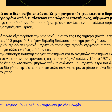
λά αυτό δεν συνέβαινε πάντα. Στην πραγματικότητα, κάποτε ο δορ
ερο χρόνο από ό,τι πίστευαν έως τώρα οι επιστήμονες, σύμφωνα μ
νεργό φυσικό «δυναμό» που υπήρχε μέσα στον λιωμένο μεταλλικό πυρή
 αρχικές εκτιμήσεις.
ό πεδίο είχε περίπου την ίδια ισχύ με αυτό της Γης σήμερα (κατά μέ
 έως 110 μικροτέσλα, ήταν δηλαδή διπλάσιο του σημερινού γήινου.
χικό ισχυρό σεληνιακό μαγνητικό πεδίο είχε σχεδόν εξαφανισθεί πριν
ε για άλλο ένα έως 2,5 δισ. έτη.
την επίκουρη καθηγήτρια γεωεπιστημών και πλανητικών επιστημών Σό
ι οι Αμερικανοί αστροναύτες της αποστολής «Απόλλων 15» το 1971.
νός έως 2,5 δισεκατομμυρίων ετών, η ανάλυση με μαγνητόμετρα και ά
 πεδίο γύρω της, έστω και κατά πολύ ασθενέστερο, περίπου το ένα δέ
κό χώρο.
του Παγκοσμίου Πολέμου σύμφωνα με νέα θεωρία