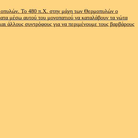
ρμοπυλών. Το 480 π.Χ. στην μάχη των Θερμοπυλών ο
ματα μέσω αυτού του μονοπατιού να καταλάβουν τα νώτα
 και άλλους συντρόφους για να περιμένουμε τους βαρβάρους