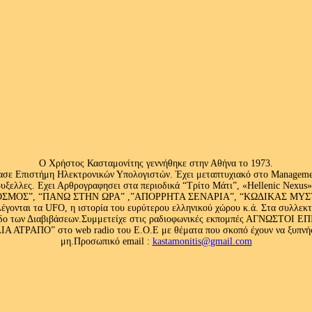
Ο Χρήστος Κασταμονίτης γεννήθηκε στην Αθήνα το 1973.
ασε Επιστήμη Ηλεκτρονικών Υπολογιστών. Έχει μεταπτυχιακό στο Management
ς Βρυξελλες. Εχει Αρθρογραφησει στα περιοδικά “Τρίτο Μάτι”, «Hellenic N
ΟΣ”, “ΠΑΝΩ ΣΤΗΝ ΩΡΑ” ,”ΑΠΟΡΡΗΤΑ ΣΕΝΑΡΙΑ”, “ΚΩΔΙΚΑΣ ΜΥΣΤΗΡΙ
έγονται τα UFO, η ιστορία του ευρύτερου ελληνικού χώρου κ.ά. Στα συλλεκ
 κλάδο των Διαβιβάσεων.Συμμετείχε στις ραδιοφωνικές εκπομπές ΑΓΝΩΣΤΟ
ΤΡΑΠΟ” στο web radio του Ε.Ο.Ε με θέματα που σκοπό έχουν να ξυπνήσου
μη.Προσωπικό email :
kastamonitis@gmail.com