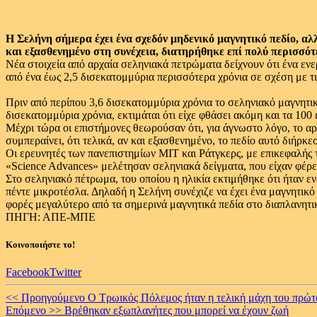
Η Σελήνη σήμερα έχει ένα σχεδόν μηδενικό μαγνητικό πεδίο, αλ
και εξασθενημένο στη συνέχεια, διατηρήθηκε επί πολύ περισσότ
Νέα στοιχεία από αρχαία σεληνιακά πετρώματα δείχνουν ότι ένα ε
από ένα έως 2,5 δισεκατομμύρια περισσότερα χρόνια σε σχέση με τις
Πριν από περίπου 3,6 δισεκατομμύρια χρόνια το σεληνιακό μαγνητικ
δισεκατομμύρια χρόνια, εκτιμάται ότι είχε φθάσει ακόμη και τα 100
Μέχρι τώρα οι επιστήμονες θεωρούσαν ότι, για άγνωστο λόγο, το αρ
συμπεραίνει, ότι τελικά, αν και εξασθενημένο, το πεδίο αυτό διήρκεσ
Οι ερευνητές των πανεπιστημίων ΜΙΤ και Ράτγκερς, με επικεφαλής 
«Science Advances» μελέτησαν σεληνιακά δείγματα, που είχαν φέρε
Στο σεληνιακό πέτρωμα, του οποίου η ηλικία εκτιμήθηκε ότι ήταν ε
πέντε μικροτέσλα. Δηλαδή η Σελήνη συνέχιζε να έχει ένα μαγνητικό
φορές μεγαλύτερο από τα σημερινά μαγνητικά πεδία στο διαπλανητι
ΠΗΓΗ: ΑΠΕ-ΜΠΕ
Κοινοποιήστε το!
Facebook
Twitter
Continue
<< Προηγούμενο
Ο Τρωικός Πόλεμος ήταν η τελική μάχη του πρώ
Επόμενο >>
Βρέθηκαν εξωπλανήτες που μπορεί να έχουν ζωή