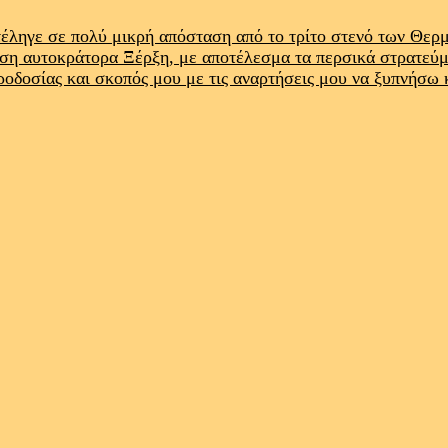
έληγε σε πολύ μικρή απόσταση από το τρίτο στενό των Θε
ρση αυτοκράτορα Ξέρξη, με αποτέλεσμα τα περσικά στρατεύ
προδοσίας και σκοπός μου με τις αναρτήσεις μου να ξυπνήσω