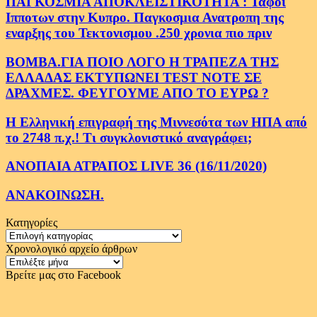
ΠΑΓΚΟΣΜΙΑ ΑΠΟΚΛΕΙΣΤΙΚΟΤΗΤΑ : Ταφοι
Ιπποτων στην Κυπρο. Παγκοσμια Ανατροπη της
εναρξης του Τεκτονισμου .250 χρονια πιο πριν
ΒΟΜΒΑ.ΓΙΑ ΠΟΙΟ ΛΟΓΟ Η ΤΡΑΠΕΖΑ ΤΗΣ
ΕΛΛΑΔΑΣ ΕΚΤΥΠΩΝΕΙ TEST NOTE ΣΕ
ΔΡΑΧΜΕΣ. ΦΕΥΓΟΥΜΕ ΑΠΟ ΤΟ ΕΥΡΩ ?
Η Ελληνική επιγραφή της Μιννεσότα των ΗΠΑ από
το 2748 π.χ.! Τι συγκλονιστικό αναγράφει;
ΑΝΟΠΑΙΑ ΑΤΡΑΠΟΣ LIVE 36 (16/11/2020)
ΑΝΑΚΟΙΝΩΣΗ.
Κατηγορίες
Κατηγορίες
Χρονολογικό αρχείο άρθρων
Χρονολογικό
αρχείο
Βρείτε μας στο Facebook
άρθρων