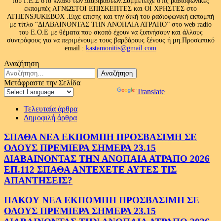
του Γ.Ε.Σ στο κλάδο των Διαβιβάσεων.Συμμετείχε στις ραδιοφωνικές
εκπομπές ΑΓΝΩΣΤΟΙ ΕΠΙΣΚΕΠΤΕΣ και ΟΙ ΧΡΗΣΤΕΣ στο
ATHENSJUKEBOX .Ειχε επισης και την δική του ραδιοφωνική εκπομπή
με τίτλο “ΔΙΑΒΑΙΝΟΝΤΑΣ ΤΗΝ ΑΝΟΠΑΙΑ ΑΤΡΑΠΟ” στο web radio
του Ε.Ο.Ε με θέματα που σκοπό έχουν να ξυπνήσουν και άλλους
συντρόφους για να περιμένουμε τους βαρβάρους ξένους ή μη.Προσωπικό
email :
kastamonitis@gmail.com
Αναζήτηση
Αναζήτηση
για:
Μετάφραστε την Σελίδα
Powered by
Translate
Τελευταία άρθρα
Δημοφιλή άρθρα
ΣΠΑΘΑ ΝΕΑ ΕΚΠΟΜΠΗ ΠΡΟΣΒΑΣΙΜΗ ΣΕ
ΟΛΟΥΣ ΠΡΕΜΙΕΡΑ ΣΗΜΕΡΑ 23.15
ΔΙΑΒΑΙΝΟΝΤΑΣ ΤΗΝ ΑΝΟΠΑΙΑ ΑΤΡΑΠΟ 2026
ΕΠ.112 ΣΠΑΘΑ ΑΝΤΕΧΕΤΕ ΑΥΤΕΣ ΤΙΣ
ΑΠΑΝΤΗΣΕΙΣ?
ΠΑΚΟΥ ΝΕΑ ΕΚΠΟΜΠΗ ΠΡΟΣΒΑΣΙΜΗ ΣΕ
ΟΛΟΥΣ ΠΡΕΜΙΕΡΑ ΣΗΜΕΡΑ 23.15