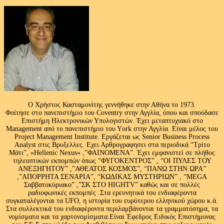
Ο Χρήστος Κασταμονίτης γεννήθηκε στην Αθήνα το 1973.
Φοίτησε στο πανεπιστήμιο του Coventry στην Αγγλία, όπου και σπούδασε
Επιστήμη Ηλεκτρονικών Υπολογιστών. Έχει μεταπτυχιακό στο
Management από το πανεπιστήμιο του Υork στην Αγγλία. Είναι μέλος του
Project Management Institute. Εργάζεται ως Senior Business Process
Analyst στις Βρυξελλες. Εχει Αρθρογραφησει στα περιοδικά “Τρίτο
Μάτι”, «Hellenic Nexus» ,”ΦΑΙΝΟΜΕΝΑ”. Έχει εμφανιστεί σε πλήθος
τηλεοπτικών εκπομπών όπως “ΦΥΓΟΚΕΝΤΡΟΣ” , “ΟΙ ΠΥΛΕΣ ΤΟΥ
ΑΝΕΞΗΓΗΤΟΥ” ,”ΑΘΕΑΤΟΣ ΚΟΣΜΟΣ”, “ΠΑΝΩ ΣΤΗΝ ΩΡΑ”
,”ΑΠΟΡΡΗΤΑ ΣΕΝΑΡΙΑ”, “ΚΩΔΙΚΑΣ ΜΥΣΤΗΡΙΩΝ” , “MEGA
Σαββατοκύριακο” ,”ΣΚ ΣΤΟ HIGHTV” καθώς και σε πολλές
ραδιοφωνικές εκπομπές .Στα ερευνητικά του ενδιαφέροντα
συγκαταλέγονται τα UFO, η ιστορία του ευρύτερου ελληνικού χώρου κ.ά.
Στα συλλεκτικά του ενδιαφέροντα περιλαμβάνονται τα γραμματόσημα, τα
νομίσματα και τα χαρτονομίσματα.Είναι Έφεδρος Ειδικός Επιστήμονας