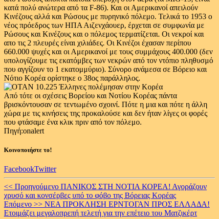
κατά πολύ ανώτερα από τα F-86). Και οι Αμερικανοί απειλούν
Κινέζους αλλά και Ρώσους με πυρηνικό πόλεμο. Τελικά το 1953 ο
νέος πρόεδρος των ΗΠΑ Αιζενχάουερ, έρχεται σε συμφωνία με
Ρώσους και Κινέζους και ο πόλεμος τερματίζεται. Οι νεκροί και
απο τις 2 πλευρές είναι χιλιάδες. Οι Κινέζοι έχασαν περίπου
660.000 ψυχές και οι Αμερικανοί με τους συμμάχους 400.000 (δεν
υπολογίζουμε τις εκατόμβες των νεκρών από τον ντόπιο πληθυσμό
που αγγίζουν το 1 εκατομμύριο). Σύνορο ανάμεσα σε Βόρειο και
Νότιο Κορέα ορίστηκε ο 38ος παράλληλος.
Από τότε οι σχέσεις Βορείου και Νοτίου Κορέας πάντα
βρισκόντουσαν σε τεντωμένο σχοινί. Πότε η μια και πότε η άλλη
χώρα με τις κινήσεις της προκαλούσε και δεν ήταν λίγες οι φορές
που φτάσαμε ένα κλικ πριν από τον πόλεμο.
Πηγή:onalert
Κοινοποιήστε το!
Facebook
Twitter
Continue
<< Προηγούμενο
ΠΑΝΙΚΟΣ ΣΤΗ ΝΟΤΙΑ ΚΟΡΕΑ! Αγοράζουν
χρυσό και κονσέρβες υπό το φόβο της Βόρειας Κορέας
Reading
Επόμενο >>
ΝΕΑ ΠΡΟΚΛΗΣΗ ΕΡΝΤΟΓΑΝ ΠΡΟΣ ΕΛΛΑΔΑ!
Ετοιμάζει μεγαλοπρεπή τελετή για την επέτειο του Ματζικέρτ