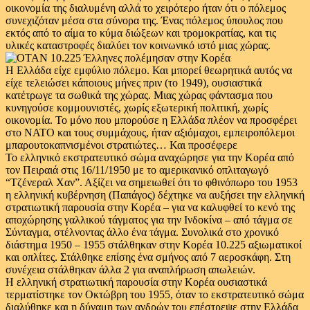
οικονομία της διαλυμένη αλλά το χειρότερο ήταν ότι ο πόλεμος
συνεχιζόταν μέσα στα σύνορα της. Ένας πόλεμος ύπουλος που
εκτός από το αίμα το κύμα διώξεων και τρομοκρατίας, και τις
υλικές καταστροφές διαλύει τον κοινωνικό ιστό μιας χώρας.
Η Ελλάδα είχε εμφύλιο πόλεμο. Και μπορεί θεωρητικά αυτός να
είχε τελειώσει κάποιους μήνες πριν (το 1949), ουσιαστικά
κατέτρωγε τα σωθικά της χώρας. Μιας χώρας φάντασμα που
κυνηγούσε κομμουνιστές, χωρίς εξωτερική πολιτική, χωρίς
οικονομία. Το μόνο που μπορούσε η Ελλάδα πλέον να προσφέρει
στο ΝΑΤΟ και τους συμμάχους, ήταν αξιόμαχοι, εμπειροπόλεμοι
μπαρουτοκαπνισμένοι στρατιώτες… Και προσέφερε
Το ελληνικό εκστρατευτικό σώμα αναχώρησε για την Κορέα από
τον Πειραιά στις 16/11/1950 με το αμερικανικό οπλιταγωγό
“Τζένεραλ Χαν”. Αξίζει να σημειωθεί ότι το φθινόπωρο του 1953
η ελληνική κυβέρνηση (Παπάγος) δέχτηκε να αυξήσει την ελληνική
στρατιωτική παρουσία στην Κορέα – για να καλυφθεί το κενό της
αποχώρησης γαλλικού τάγματος για την Ινδοκίνα – από τάγμα σε
Σύνταγμα, στέλνοντας άλλο ένα τάγμα. Συνολικά στο χρονικό
διάστημα 1950 – 1955 στάλθηκαν στην Κορέα 10.225 αξιωματικοί
και οπλίτες. Στάλθηκε επίσης ένα σμήνος από 7 αεροσκάφη. Στη
συνέχεια στάλθηκαν άλλα 2 για αναπλήρωση απωλειών.
Η ελληνική στρατιωτική παρουσία στην Κορέα ουσιαστικά
τερματίστηκε τον Οκτώβρη του 1955, όταν το εκστρατευτικό σώμα
διαλύθηκε και η δύναμη των ανδρών του επέστρεψε στην Ελλάδα