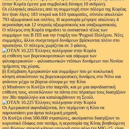
(στην Κορέα έμεινε μια συμβολική δύναμη 10 ανδρών).
Οι ελληνικές απώλειες από τη συμμετοχή στον πόλεμο της Κορέας
δεν ήταν λίγες: 183 νεκροί και 610 τραυματίες, σύνολο απωλειών
793 αξιωματικοί και οπλίτες. Η αεροπορία μέτρησε απώλειες 4
αεροσκάφη και 12 νεκρούς αξιωματικούς και υπαξιωματικούς.
Ο πόλεμος στη Κορέα σημαίνει το ουσιαστικό τέλος των
συμμάχων του Β ΠΠ και την έναρξη του Ψυχρού Πολέμου. Νέες
συμμαχίες, άλλοι συσχετισμοί δυνάμεων βρίσκονται πλέον στο
προσκήνιο. Ο πόλεμος χωρίζεται σε 3 φάσεις.
α) επίθεση των βορειοκορεατικών και σάρωμα των
φιλοαμερικανών – φιλοιαπωνικών ντόπιων δυνάμεων του Νοτίου
τμήματος της χώρας.
β) Επέμβαση Αμερικανών και συμμάχων που με κυκλωτική
κίνηση αποκόπτουν τις βορειοκορεατικές δυνάμεις στο Νότο και
φτάνουν μέχρι τα βόρεια σύνορα με την Κίνα
γ) Μπαίνουν οι Κινέζοι στο παιχνίδι, και με μια αιφνιδιαστική
επίθεση τους, ισοπεδώνουν τα πάντα στο πέρασμα τους διασχίζουν
τον 38ο παράλληλο και καταλαμβάνουν τη Σεούλ.
Οι Αμερικανοί αιφνιδιάζονται, δεν περίμεναν η Κίνα να
παρουσιάσει μια άρτια πολεμική μηχανή.
Οι Κινέζοι είναι 500.000 στρατιώτες, ακούραστοι διασχίζουν το
κορεατικό έδαφος σαν ποτάμι, η αεροπορία της Κίνας βοηθούμενη
από Ρώσους αποκτά κάποια υπεροχή στον αέρα (τα MIG-15, είναι