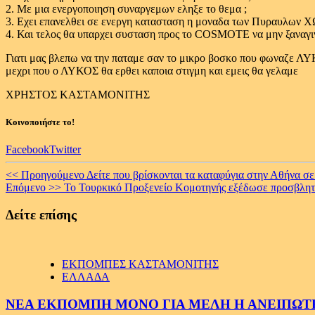
2. Με μια ενεργοποιηση συναργεμων εληξε το θεμα ;
3. Εχει επανελθει σε ενεργη κατασταση η μοναδα των Πυραυλων Χ
4. Και τελος θα υπαρχει συσταση προς το COSMOTE να μην ξαναγιν
Γιατι μας βλεπω να την παταμε σαν το μικρο βοσκο που φωναζε
μεχρι που ο ΛΥΚΟΣ θα ερθει καποια στιγμη και εμεις θα γελαμε
ΧΡΗΣΤΟΣ ΚΑΣΤΑΜΟΝΙΤΗΣ
Κοινοποιήστε το!
Facebook
Twitter
Continue
<< Προηγούμενο
Δείτε που βρίσκονται τα καταφύγια στην Αθήνα σ
Επόμενο >>
Το Τουρκικό Προξενείο Κομοτηνής εξέδωσε προσβλητικ
Reading
Δείτε επίσης
ΕΚΠΟΜΠΕΣ ΚΑΣΤΑΜΟΝΙΤΗΣ
ΕΛΛΑΔΑ
ΝΕΑ ΕΚΠΟΜΠΗ ΜΟΝΟ ΓΙΑ ΜΕΛΗ Η ΑΝΕΙΠΩΤΗ