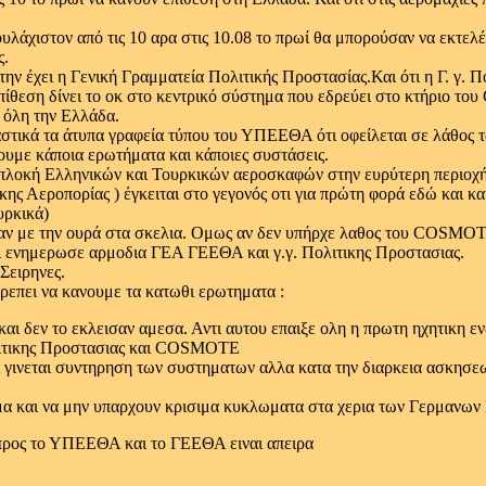
υλάχιστον από τις 10 αρα στις 10.08 το πρωί θα μπορούσαν να εκτελ
ς.
 έχει η Γενική Γραμματεία Πολιτικής Προστασίας.Και ότι η Γ. γ. Πολ
επίθεση δίνει το οκ στο κεντρικό σύστημα που εδρεύει στο κτήριο 
 όλη την Ελλάδα.
σιαστικά τα άτυπα γραφεία τύπου του ΥΠΕΕΘΑ ότι οφείλεται σε λάθ
με κάποια ερωτήματα και κάποιες συστάσεις.
μπλοκή Ελληνικών και Τουρκικών αεροσκαφών στην ευρύτερη περιοχ
ης Αεροπορίας ) έγκειται στο γεγονός οτι για πρώτη φορά εδώ και κ
υρκικά)
γαν με την ουρά στα σκελια. Ομως αν δεν υπήρχε λαθος του COSMOT
και ενημερωσε αρμοδια ΓΕΑ ΓΕΕΘΑ και γ.γ. Πολιτικης Προστασιας.
Σειρηνες.
επει να κανουμε τα κατωθι ερωτηματα :
 και δεν το εκλεισαν αμεσα. Αντι αυτου επαιξε ολη η πρωτη ηχητικη ε
ολιτικης Προστασιας και COSMOTE
οτι γινεται συντηρηση των συστηματων αλλα κατα την διαρκεια ασκησεω
ημα και να μην υπαρχουν κρισιμα κυκλωματα στα χερια των Γερμαν
 προς το ΥΠΕΕΘΑ και το ΓΕΕΘΑ ειναι απειρα