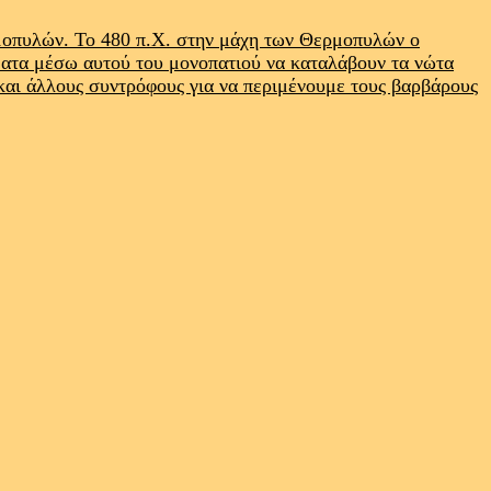
ρμοπυλών. Το 480 π.Χ. στην μάχη των Θερμοπυλών ο
ματα μέσω αυτού του μονοπατιού να καταλάβουν τα νώτα
 και άλλους συντρόφους για να περιμένουμε τους βαρβάρους