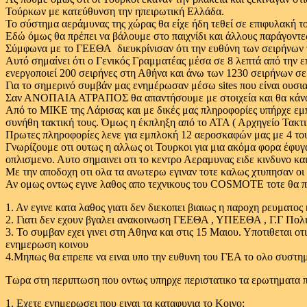
Τούρκων με κατεύθυνση την ηπειρωτική Ελλάδα.
Το σύστημα αεράμυνας της χώρας θα είχε ήδη τεθεί σε επιφυλακή το
Εδώ όμως θα πρέπει να βάλουμε στο παιχνίδι και άλλους παράγοντε
Σύμφωνα με το ΓΕΕΘΑ διευκρίνισαν ότι την ευθύνη των σειρήνων την
Αυτό σημαίνει ότι ο Γενικός Γραμματέας μέσα σε 8 λεπτά από την 
ενεργοποιεί 200 σειρήνες στη Αθήνα και άνω των 1230 σειρήνων σε
Για το σημερινό συμβάν μας ενημέρωσαν μέσω sites που είναι ου
Σαν ΑΝΟΠΑΙΑ ΑΤΡΑΠΟΣ θα απαντήσουμε με στοιχεία και θα κάνου
Από το MIKE της Λάρισας και με δικές μας πληροφορίες υπήρχε ε
συνήθη τακτική τους. Όμως η έκπληξη από το ΑΤΑ ( Αρχηγείο Τακτικ
Πρωτες πληροφορίες λενε για εμπλοκή 12 αεροσκαφών μας με 4 το
Γνωρίζουμε οτι ουτως η αλλως οι Τουρκοι για μια ακόμα φορα έφυ
οπλισμενο. Αυτο σημαινει οτι το κεντρο Αεραμυνας ειδε κινδυνο 
Με την αποδοχη οτι ολα τα ανωτερω εγιναν τοτε καλως χτυπησαν οι 
Αν ομως οντως εγινε λαθος απο τεχνικους του COSMOTE τοτε θα πρ
1. Αν εγινε κατα λαθος γιατι δεν διεκοπει βιαιως η παροχη ρευματος
2. Γιατι δεν εχουν βγαλει ανακοινωση ΓΕΕΘΑ , ΥΠΕΕΘΑ , Γ.Γ Π
3. To συμβαν εχει γινει στη Αθηνα και στις 15 Μαιου. Υποτιθεται 
ενημερωση κοινου
4.Μηπως θα επρεπε να ειναι υπο την ευθυνη του ΓΕΑ το ολο συστ
Τωρα στη περιπτωση που οντως υπηρχε περιστατικο τα ερωτηματα
1. Εχετε ενημερωσει που ειναι τα καταφυγια το Κοινο;