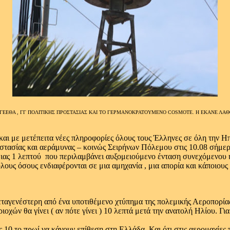
ΓΕΕΘΑ , ΓΓ ΠΟΛΙΤΙΚΗΣ ΠΡΟΣΤΑΣΙΑΣ ΚΑΙ ΤΟ ΓΕΡΜΑΝΟΚΡΑΤΟΥΜΕΝΟ COSMOTE. H ΕΚΑΝΕ ΛΑΘ
και με μετέπειτα νέες πληροφορίες όλους τους Έλληνες σε όλη την 
τασίας και αεράμυνας – κοινώς Σειρήνων Πόλεμου στις 10.08 σήμερα
ας 1 λεπτού που περιλαμβάνει αυξομειούμενο ένταση συνεχόμενου ή
όλους όσους ενδιαφέρονται σε μια αμηχανία , μια απορία και κάποιο
εταγενέστερη από ένα υποτιθέμενο χτύπημα της πολεμικής Αεροπορίας
χών θα γίνει ( αν πότε γίνει ) 10 λεπτά μετά την ανατολή Ηλίου. Γι
ις 10 το πρωί να κάνουν επίθεση στη Ελλάδα. Και ότι στις αερομαχίε