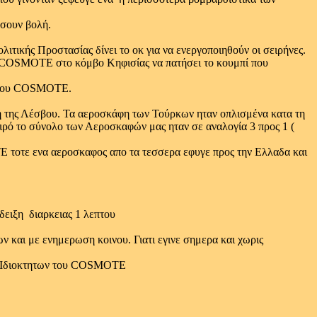
έσουν βολή.
ιτικής Προστασίας δίνει το οκ για να ενεργοποιηθούν οι σειρήνες.
του COSMOTE στο κόμβο Κηφισίας να πατήσει το κουμπί που
ος του COSMOTE.
ή της Λέσβου. Τα αεροσκάφη των Τούρκων ηταν οπλισμένα κατα τη
αιρό το σύνολο των Αεροσκαφών μας ηταν σε αναλογία 3 προς 1 (
E τοτε ενα αεροσκαφος απο τα τεσσερα εφυγε προς την Ελλαδα και
νδειξη διαρκειας 1 λεπτου
ν και με ενημερωση κοινου. Γιατι εγινε σημερα και χωρις
ων Ιδιοκτητων του COSMOTE