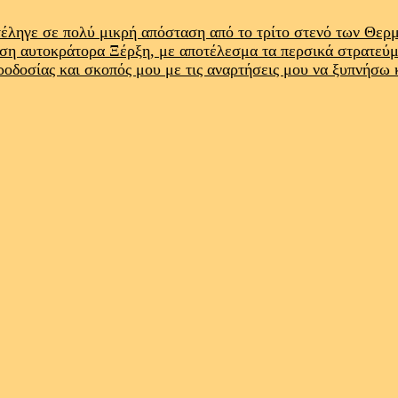
έληγε σε πολύ μικρή απόσταση από το τρίτο στενό των Θε
ρση αυτοκράτορα Ξέρξη, με αποτέλεσμα τα περσικά στρατεύ
προδοσίας και σκοπός μου με τις αναρτήσεις μου να ξυπνήσω