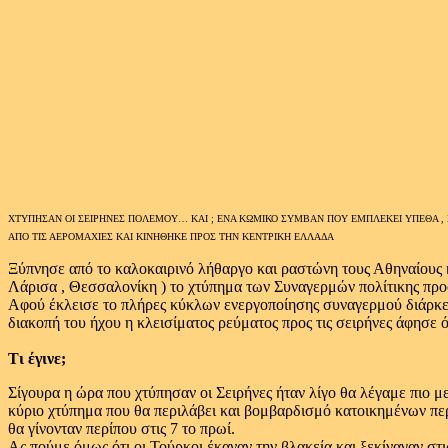
ΧΤΥΠΗΣΑΝ ΟΙ ΣΕΙΡΗΝΕΣ ΠΟΛΕΜΟΥ… ΚΑΙ ; ΕΝΑ ΚΩΜΙΚΟ ΣΥΜΒΑΝ ΠΟΥ ΕΜΠΛΕΚΕΙ ΥΠΕΘΑ , 
ΑΠΟ ΤΙΣ ΑΕΡΟΜΑΧΙΕΣ ΚΑΙ ΚΙΝΗΘΗΚΕ ΠΡΟΣ ΤΗΝ ΚΕΝΤΡΙΚΗ ΕΛΛΑΔΑ
Ξύπνησε από το καλοκαιρινό λήθαργο και ραστώνη τους Αθηναίους 
Λάρισα , Θεσσαλονίκη ) το χτύπημα των Συναγερμών πολίτικης προσ
Αφού έκλεισε το πλήρες κύκλων ενεργοποίησης συναγερμού διάρκει
διακοπή του ήχου η κλεισίματος ρεύματος προς τις σειρήνες άφησε 
Τι έγινε;
Σίγουρα η ώρα που χτύπησαν οι Σειρήνες ήταν λίγο θα λέγαμε πιο μ
κύριο χτύπημα που θα περιλάβει και βομβαρδισμό κατοικημένων περιο
θα γίνονταν περίπου στις 7 το πρωί.
Ας πούμε όμως ότι οι Τούρκοι έκαναν την βλακεία και ξεκίναγαν στ