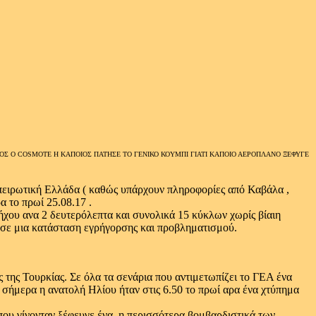
ΟΣ Ο COSMOTE H KΑΠΟΙΟΣ ΠΑΤΗΣΕ ΤΟ ΓΕΝΙΚΟ ΚΟΥΜΠΙ ΓΙΑΤΙ ΚΑΠΟΙΟ ΑΕΡΟΠΛΑΝΟ ΞΕΦΥΓΕ
Ηπειρωτική Ελλάδα ( καθώς υπάρχουν πληροφορίες από Καβάλα ,
 το πρωί 25.08.17 .
χου ανα 2 δευτερόλεπτα και συνολικά 15 κύκλων χωρίς βίαιη
υς σε μια κατάσταση εγρήγορσης και προβληματισμού.
 της Τουρκίας. Σε όλα τα σενάρια που αντιμετωπίζει το ΓΕΑ ένα
α σήμερα η ανατολή Ηλίου ήταν στις 6.50 το πρωί αρα ένα χτύπημα
ς που γίνονταν ξέφευγε ένα η περισσότερα βομβαρδιστικά των