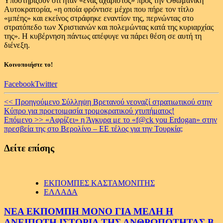
Υποστηρίζουν ότι ήταν «ένας αχάριστος» προς την Οθωμανική
Αυτοκρατορία, «η οποία φρόντισε μέχρι που πήρε τον τίτλο
«μπέης» και εκείνος στράφηκε εναντίον της, περνώντας στο
στρατόπεδο των Χριστιανών και πολεμώντας κατά της κυριαρχίας
της». Η κυβέρνηση πάντως απέφυγε να πάρει θέση σε αυτή τη
διένεξη.
Κοινοποιήστε το!
Facebook
Twitter
Continue
<< Προηγούμενο
Σύλληψη Βρετανού νεοναζί στρατιωτικού στην
Κύπρο για προετοιμασία τρομοκρατικού χτυπήματος!
Reading
Επόμενο >>
«Αφρίζει» η Άγκυρα με το «f@ck you Erdogan» στην
πρεσβεία της στο Βερολίνο – ΕΕ τέλος για την Τουρκία;
Δείτε επίσης
ΕΚΠΟΜΠΕΣ ΚΑΣΤΑΜΟΝΙΤΗΣ
ΕΛΛΑΔΑ
ΝΕΑ ΕΚΠΟΜΠΗ ΜΟΝΟ ΓΙΑ ΜΕΛΗ Η
ΑΝΕΙΠΩΤΗ ΙΣΤΟΡΙΑ ΤΗΣ ΑΝΘΡΩΠΟΤΗΤΑΣ Β