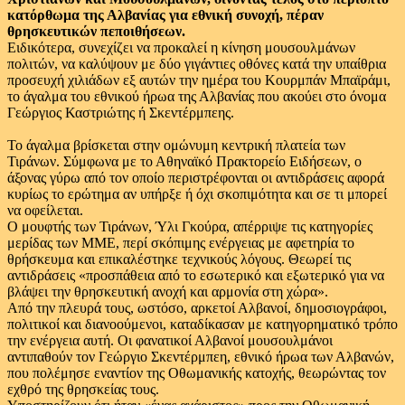
κατόρθωμα της Αλβανίας για εθνική συνοχή, πέραν
θρησκευτικών πεποιθήσεων.
Ειδικότερα, συνεχίζει να προκαλεί η κίνηση μουσουλμάνων
πολιτών, να καλύψουν με δύο γιγάντιες οθόνες κατά την υπαίθρια
προσευχή χιλιάδων εξ αυτών την ημέρα του Κουρμπάν Μπαϊράμι,
το άγαλμα του εθνικού ήρωα της Αλβανίας που ακούει στο όνομα
Γεώργιος Καστριώτης ή Σκεντέρμπεης.
Το άγαλμα βρίσκεται στην ομώνυμη κεντρική πλατεία των
Τιράνων. Σύμφωνα με το Αθηναϊκό Πρακτορείο Ειδήσεων, ο
άξονας γύρω από τον οποίο περιστρέφονται οι αντιδράσεις αφορά
κυρίως το ερώτημα αν υπήρξε ή όχι σκοπιμότητα και σε τι μπορεί
να οφείλεται.
Ο μουφτής των Τιράνων, Ύλι Γκούρα, απέρριψε τις κατηγορίες
μερίδας των ΜΜΕ, περί σκόπιμης ενέργειας με αφετηρία το
θρήσκευμα και επικαλέστηκε τεχνικούς λόγους. Θεωρεί τις
αντιδράσεις «προσπάθεια από το εσωτερικό και εξωτερικό για να
βλάψει την θρησκευτική ανοχή και αρμονία στη χώρα».
Από την πλευρά τους, ωστόσο, αρκετοί Αλβανοί, δημοσιογράφοι,
πολιτικοί και διανοούμενοι, καταδίκασαν με κατηγορηματικό τρόπο
την ενέργεια αυτή. Οι φανατικοί Αλβανοί μουσουλμάνοι
αντιπαθούν τον Γεώργιο Σκεντέρμπεη, εθνικό ήρωα των Αλβανών,
που πολέμησε εναντίον της Οθωμανικής κατοχής, θεωρώντας τον
εχθρό της θρησκείας τους.