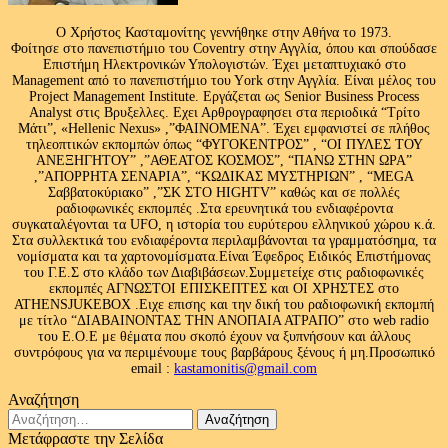
Ο Χρήστος Κασταμονίτης γεννήθηκε στην Αθήνα το 1973.
Φοίτησε στο πανεπιστήμιο του Coventry στην Αγγλία, όπου και σπούδασε
Επιστήμη Ηλεκτρονικών Υπολογιστών. Έχει μεταπτυχιακό στο
Management από το πανεπιστήμιο του Υork στην Αγγλία. Είναι μέλος του
Project Management Institute. Εργάζεται ως Senior Business Process
Analyst στις Βρυξελλες. Εχει Αρθρογραφησει στα περιοδικά “Τρίτο
Μάτι”, «Hellenic Nexus» ,”ΦΑΙΝΟΜΕΝΑ”. Έχει εμφανιστεί σε πλήθος
τηλεοπτικών εκπομπών όπως “ΦΥΓΟΚΕΝΤΡΟΣ” , “ΟΙ ΠΥΛΕΣ ΤΟΥ
ΑΝΕΞΗΓΗΤΟΥ” ,”ΑΘΕΑΤΟΣ ΚΟΣΜΟΣ”, “ΠΑΝΩ ΣΤΗΝ ΩΡΑ”
,”ΑΠΟΡΡΗΤΑ ΣΕΝΑΡΙΑ”, “ΚΩΔΙΚΑΣ ΜΥΣΤΗΡΙΩΝ” , “MEGA
Σαββατοκύριακο” ,”ΣΚ ΣΤΟ HIGHTV” καθώς και σε πολλές
ραδιοφωνικές εκπομπές .Στα ερευνητικά του ενδιαφέροντα
συγκαταλέγονται τα UFO, η ιστορία του ευρύτερου ελληνικού χώρου κ.ά.
Στα συλλεκτικά του ενδιαφέροντα περιλαμβάνονται τα γραμματόσημα, τα
νομίσματα και τα χαρτονομίσματα.Είναι Έφεδρος Ειδικός Επιστήμονας
του Γ.Ε.Σ στο κλάδο των Διαβιβάσεων.Συμμετείχε στις ραδιοφωνικές
εκπομπές ΑΓΝΩΣΤΟΙ ΕΠΙΣΚΕΠΤΕΣ και ΟΙ ΧΡΗΣΤΕΣ στο
ATHENSJUKEBOX .Ειχε επισης και την δική του ραδιοφωνική εκπομπή
με τίτλο “ΔΙΑΒΑΙΝΟΝΤΑΣ ΤΗΝ ΑΝΟΠΑΙΑ ΑΤΡΑΠΟ” στο web radio
του Ε.Ο.Ε με θέματα που σκοπό έχουν να ξυπνήσουν και άλλους
συντρόφους για να περιμένουμε τους βαρβάρους ξένους ή μη.Προσωπικό
email :
kastamonitis@gmail.com
Αναζήτηση
Αναζήτηση
για:
Μετάφραστε την Σελίδα