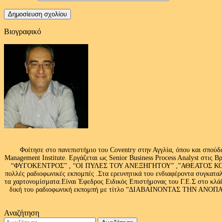
Βιογραφικό
Φοίτησε στο πανεπιστήμιο του Coventry στην Αγγλία, όπου και σπούδ
Management Institute. Εργάζεται ως Senior Business Process Analyst στι
“ΦΥΓΟΚΕΝΤΡΟΣ” , “ΟΙ ΠΥΛΕΣ ΤΟΥ ΑΝΕΞΗΓΗΤΟΥ” ,”ΑΘΕΑΤΟΣ ΚΟΣΜ
πολλές ραδιοφωνικές εκπομπές .Στα ερευνητικά του ενδιαφέροντα συγκαταλ
τα χαρτονομίσματα.Είναι Έφεδρος Ειδικός Επιστήμονας του Γ.Ε.Σ στο
δική του ραδιοφωνική εκπομπή με τίτλο “ΔΙΑΒΑΙΝΟΝΤΑΣ ΤΗΝ ΑΝΟΠΑΙΑ Α
Αναζήτηση
Αναζήτηση