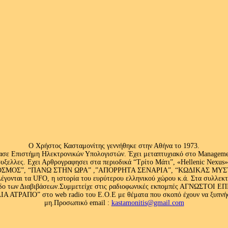
Ο Χρήστος Κασταμονίτης γεννήθηκε στην Αθήνα το 1973.
ασε Επιστήμη Ηλεκτρονικών Υπολογιστών. Έχει μεταπτυχιακό στο Management
ς Βρυξελλες. Εχει Αρθρογραφησει στα περιοδικά “Τρίτο Μάτι”, «Hellenic N
ΟΣ”, “ΠΑΝΩ ΣΤΗΝ ΩΡΑ” ,”ΑΠΟΡΡΗΤΑ ΣΕΝΑΡΙΑ”, “ΚΩΔΙΚΑΣ ΜΥΣΤΗΡΙ
έγονται τα UFO, η ιστορία του ευρύτερου ελληνικού χώρου κ.ά. Στα συλλεκ
 κλάδο των Διαβιβάσεων.Συμμετείχε στις ραδιοφωνικές εκπομπές ΑΓΝΩΣΤΟ
ΤΡΑΠΟ” στο web radio του Ε.Ο.Ε με θέματα που σκοπό έχουν να ξυπνήσου
μη.Προσωπικό email :
kastamonitis@gmail.com