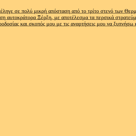
έληγε σε πολύ μικρή απόσταση από το τρίτο στενό των Θε
ρση αυτοκράτορα Ξέρξη, με αποτέλεσμα τα περσικά στρατεύ
προδοσίας και σκοπός μου με τις αναρτήσεις μου να ξυπνήσω