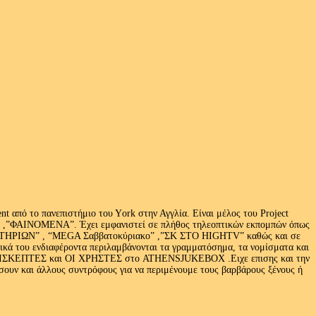
 από το πανεπιστήμιο του Υork στην Αγγλία. Είναι μέλος του Project
exus» ,”ΦΑΙΝΟΜΕΝΑ”. Έχει εμφανιστεί σε πλήθος τηλεοπτικών εκπομπών όπως
ΩΝ” , “MEGA Σαββατοκύριακο” ,”ΣΚ ΣΤΟ HIGHTV” καθώς και σε
τικά του ενδιαφέροντα περιλαμβάνονται τα γραμματόσημα, τα νομίσματα και
Ι ΕΠΙΣΚΕΠΤΕΣ και ΟΙ ΧΡΗΣΤΕΣ στο ATHENSJUKEBOX .Ειχε επισης και την
ν και άλλους συντρόφους για να περιμένουμε τους βαρβάρους ξένους ή