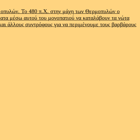
ρμοπυλών. Το 480 π.Χ. στην μάχη των Θερμοπυλών ο
ματα μέσω αυτού του μονοπατιού να καταλάβουν τα νώτα
 και άλλους συντρόφους για να περιμένουμε τους βαρβάρους