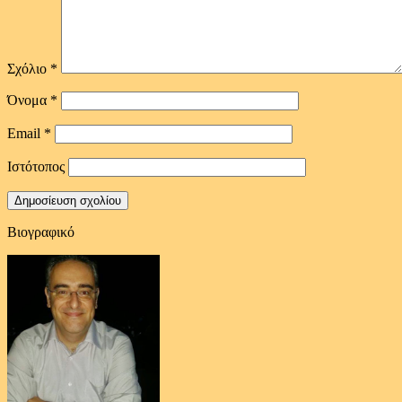
Σχόλιο
*
Όνομα
*
Email
*
Ιστότοπος
Βιογραφικό