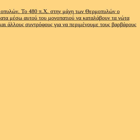
ρμοπυλών. Το 480 π.Χ. στην μάχη των Θερμοπυλών ο
ματα μέσω αυτού του μονοπατιού να καταλάβουν τα νώτα
 και άλλους συντρόφους για να περιμένουμε τους βαρβάρους