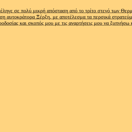
έληγε σε πολύ μικρή απόσταση από το τρίτο στενό των Θε
ρση αυτοκράτορα Ξέρξη, με αποτέλεσμα τα περσικά στρατεύ
προδοσίας και σκοπός μου με τις αναρτήσεις μου να ξυπνήσω