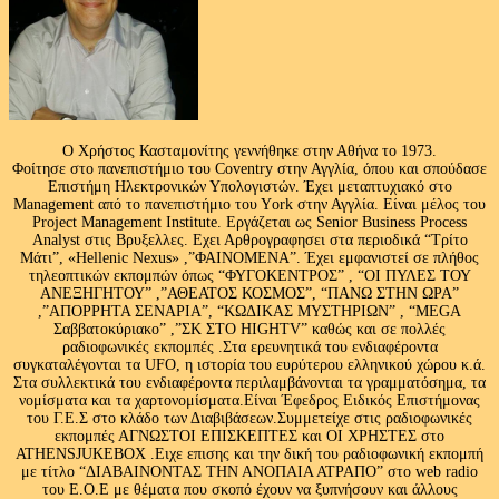
Ο Χρήστος Κασταμονίτης γεννήθηκε στην Αθήνα το 1973.
Φοίτησε στο πανεπιστήμιο του Coventry στην Αγγλία, όπου και σπούδασε
Επιστήμη Ηλεκτρονικών Υπολογιστών. Έχει μεταπτυχιακό στο
Management από το πανεπιστήμιο του Υork στην Αγγλία. Είναι μέλος του
Project Management Institute. Εργάζεται ως Senior Business Process
Analyst στις Βρυξελλες. Εχει Αρθρογραφησει στα περιοδικά “Τρίτο
Μάτι”, «Hellenic Nexus» ,”ΦΑΙΝΟΜΕΝΑ”. Έχει εμφανιστεί σε πλήθος
τηλεοπτικών εκπομπών όπως “ΦΥΓΟΚΕΝΤΡΟΣ” , “ΟΙ ΠΥΛΕΣ ΤΟΥ
ΑΝΕΞΗΓΗΤΟΥ” ,”ΑΘΕΑΤΟΣ ΚΟΣΜΟΣ”, “ΠΑΝΩ ΣΤΗΝ ΩΡΑ”
,”ΑΠΟΡΡΗΤΑ ΣΕΝΑΡΙΑ”, “ΚΩΔΙΚΑΣ ΜΥΣΤΗΡΙΩΝ” , “MEGA
Σαββατοκύριακο” ,”ΣΚ ΣΤΟ HIGHTV” καθώς και σε πολλές
ραδιοφωνικές εκπομπές .Στα ερευνητικά του ενδιαφέροντα
συγκαταλέγονται τα UFO, η ιστορία του ευρύτερου ελληνικού χώρου κ.ά.
Στα συλλεκτικά του ενδιαφέροντα περιλαμβάνονται τα γραμματόσημα, τα
νομίσματα και τα χαρτονομίσματα.Είναι Έφεδρος Ειδικός Επιστήμονας
του Γ.Ε.Σ στο κλάδο των Διαβιβάσεων.Συμμετείχε στις ραδιοφωνικές
εκπομπές ΑΓΝΩΣΤΟΙ ΕΠΙΣΚΕΠΤΕΣ και ΟΙ ΧΡΗΣΤΕΣ στο
ATHENSJUKEBOX .Ειχε επισης και την δική του ραδιοφωνική εκπομπή
με τίτλο “ΔΙΑΒΑΙΝΟΝΤΑΣ ΤΗΝ ΑΝΟΠΑΙΑ ΑΤΡΑΠΟ” στο web radio
του Ε.Ο.Ε με θέματα που σκοπό έχουν να ξυπνήσουν και άλλους