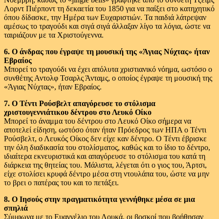
Λορντ Πιέρποντ τη δεκαετία του 1850 για να παίξει στο κατηχητικό
όπου δίδασκε, την Ημέρα των Ευχαριστιών. Τα παιδιά λάτρεψαν
αμέσως το τραγούδι και σιγά σιγά άλλαξαν λίγο τα λόγια, ώστε να
ταιριάζουν με τα Χριστούγεννα.
6. Ο άνδρας που έγραψε τη μουσική της «Άγιας Νύχτας» ήταν
Εβραίος
Μπορεί το τραγούδι να έχει απόλυτα χριστιανικό νόημα, ωστόσο ο
συνθέτης Αντολφ Τσαρλς Άνταμς, ο οποίος έγραψε τη μουσική της
«Άγιας Νύχτας», ήταν Εβραίος.
7. Ο Τέντι Ρούσβελτ απαγόρευσε το στόλισμα
χριστουγεννιάτικου δέντρου στο Λευκό Οίκο
Μπορεί το άναμμα του δέντρου στο Λευκό Οίκο σήμερα να
αποτελεί είδηση, ωστόσο όταν ήταν Πρόεδρος των ΗΠΑ ο Τέντι
Ρούσβελτ, ο Λευκός Οίκος δεν είχε καν δέντρο. Ο Τέντι έβρισκε
την όλη διαδικασία του στολίσματος, καθώς και το ίδιο το δέντρο,
ιδιαίτερα εκνευριστικά και απαγόρευσε το στόλισμα του κατά τη
διάρκεια της θητείας του. Μάλιστα, λέγεται ότι ο γιος του, Άρτσι,
είχε στολίσει κρυφά δέντρο μέσα στη ντουλάπα του, ώστε να μην
το βρει ο πατέρας του και το πετάξει.
8. Ο Ιησούς στην πραγματικότητα γεννήθηκε μέσα σε μια
σπηλιά
Σύμφωνα με το Ευαγγέλιο του Λουκά, οι βοσκοί που βοήθησαν