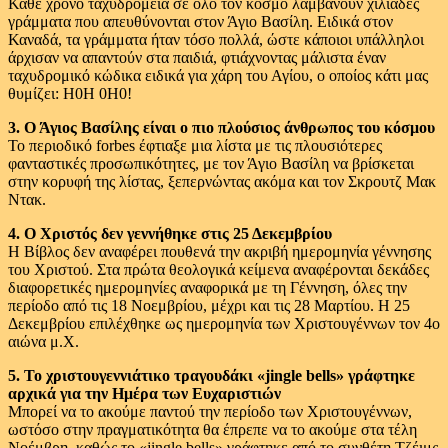
Κάθε χρόνο ταχυδρομεία σε όλο τον κόσμο λαμβάνουν χιλιάδες
γράμματα που απευθύνονται στον Άγιο Βασίλη. Ειδικά στον
Καναδά, τα γράμματα ήταν τόσο πολλά, ώστε κάποιοι υπάλληλοι
άρχισαν να απαντούν στα παιδιά, φτιάχνοντας μάλιστα έναν
ταχυδρομικό κώδικα ειδικά για χάρη του Αγίου, ο οποίος κάτι μας
θυμίζει: H0H 0H0!
3. Ο Άγιος Βασίλης είναι ο πιο πλούσιος άνθρωπος του κόσμου
Το περιοδικό forbes έφτιαξε μια λίστα με τις πλουσιότερες
φανταστικές προσωπικότητες, με τον Άγιο Βασίλη να βρίσκεται
στην κορυφή της λίστας, ξεπερνώντας ακόμα και τον Σκρουτζ Μακ
Ντακ.
4. Ο Χριστός δεν γεννήθηκε στις 25 Δεκεμβρίου
Η Βίβλος δεν αναφέρει πουθενά την ακριβή ημερομηνία γέννησης
του Χριστού. Στα πρώτα θεολογικά κείμενα αναφέρονται δεκάδες
διαφορετικές ημερομηνίες αναφορικά με τη Γέννηση, όλες την
περίοδο από τις 18 Νοεμβρίου, μέχρι και τις 28 Μαρτίου. Η 25
Δεκεμβρίου επιλέχθηκε ως ημερομηνία των Χριστουγέννων τον 4ο
αιώνα μ.Χ.
5. Το χριστουγεννιάτικο τραγουδάκι «jingle bells» γράφτηκε
αρχικά για την Ημέρα των Ευχαριστιών
Μπορεί να το ακούμε παντού την περίοδο των Χριστουγέννων,
ωστόσο στην πραγματικότητα θα έπρεπε να το ακούμε στα τέλη
Νοέμβρη, καθώς το «jingle bells» γράφτηκε από το συνθέτη Τζέιμς