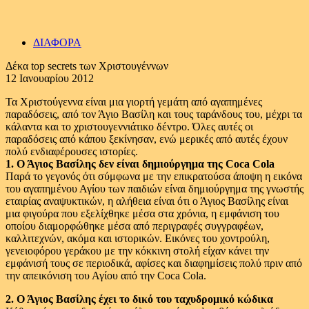
ΔΙΑΦΟΡΑ
Δέκα top secrets των Χριστουγέννων
12 Ιανουαρίου 2012
Τα Χριστούγεννα είναι μια γιορτή γεμάτη από αγαπημένες
παραδόσεις, από τον Άγιο Βασίλη και τους ταράνδους του, μέχρι τα
κάλαντα και το χριστουγεννιάτικο δέντρο. Όλες αυτές οι
παραδόσεις από κάπου ξεκίνησαν, ενώ μερικές από αυτές έχουν
πολύ ενδιαφέρουσες ιστορίες.
1. Ο Άγιος Βασίλης δεν είναι δημιούργημα της Coca Cola
Παρά το γεγονός ότι σύμφωνα με την επικρατούσα άποψη η εικόνα
του αγαπημένου Αγίου των παιδιών είναι δημιούργημα της γνωστής
εταιρίας αναψυκτικών, η αλήθεια είναι ότι ο Άγιος Βασίλης είναι
μια φιγούρα που εξελίχθηκε μέσα στα χρόνια, η εμφάνιση του
οποίου διαμορφώθηκε μέσα από περιγραφές συγγραφέων,
καλλιτεχνών, ακόμα και ιστορικών. Εικόνες του χοντρούλη,
γενειοφόρου γεράκου με την κόκκινη στολή είχαν κάνει την
εμφάνισή τους σε περιοδικά, αφίσες και διαφημίσεις πολύ πριν από
την απεικόνιση του Αγίου από την Coca Cola.
2. Ο Άγιος Βασίλης έχει το δικό του ταχυδρομικό κώδικα