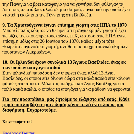
την Παναγία να βρει καταφύγιο για να γεννήσει δεν φύλαγαν τα
ζώα τους σε στάβλο, αλλά σε μια σπηλιά, πάνω από την οποία έχει
χτιστεί η εκκλησία της Γέννησης στη Βηθλεέμ.
9. Τα Χριστούγεννα έγιναν επίσημη γιορτή στις ΗΠΑ το 1870
Μπορεί πολύς κόσμος να θεωρεί ότι η συγκεκριμένη γιορτή έχει
τις ρίζες της στους πρώτους αιώνες μ.Χ, ωστόσο στις ΗΠΑ έγινε
επίσημη μόλις στις 26 Ιουνίου του 1870, καθώς μέχρι τότε
θεωρείτο παγανιστική γιορτή, αντίθετη με τα χριστιανικά ήθη των
πουριτανών Αμερικάνων.
10. Οι Ιρλανδοί έχουν συνολικά 13 Άγιους Βασίλιδες, ένας εκ
των οποίων απαγάγει παιδιά
Στην ιρλανδική παράδοση δεν υπάρχει ένας, αλλά 13 Άγιοι
Βασίλιδες, οι οποίοι είτε δίνουν δώρα στα καλά παιδιά είτε κάνουν
φάρσες στα άτακτα. Μάλιστα, υπάρχει και Άγιος Βασίλης για τα
πολύ κακά παιδιά, ο οποίος τα απαγάγει για να μάθουν να φέρονται!
Για την προσπάθεια μας ζητούμε το ελάχιστο από εσάς. Κάθε
φορά που διαβάζετε μια είδηση κάντε απλά ένα κλικ σε μια
διαφήμιση. Ευχαριστούμε.
Κοινοποιήστε το!
Facebook
Twitter