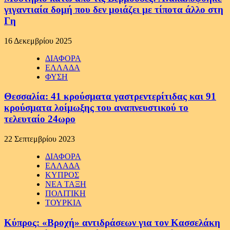
γιγαντιαία δομή που δεν μοιάζει με τίποτα άλλο στη
Γη
16 Δεκεμβρίου 2025
ΔΙΑΦΟΡΑ
ΕΛΛΑΔΑ
ΦΥΣΗ
Θεσσαλία: 41 κρούσματα γαστρεντερίτιδας και 91
κρούσματα λοίμωξης του αναπνευστικού το
τελευταίο 24ωρο
22 Σεπτεμβρίου 2023
ΔΙΑΦΟΡΑ
ΕΛΛΑΔΑ
ΚΥΠΡΟΣ
ΝΕΑ ΤΑΞΗ
ΠΟΛΙΤΙΚΗ
ΤΟΥΡΚΙΑ
Κύπρος: «Βροχή» αντιδράσεων για τον Κασσελάκη