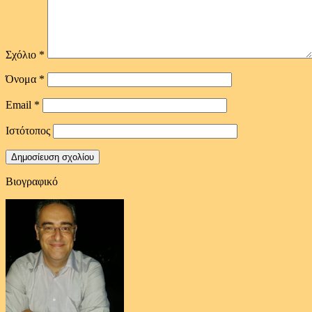
Σχόλιο
*
Όνομα
*
Email
*
Ιστότοπος
Βιογραφικό