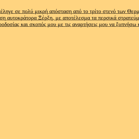
έληγε σε πολύ μικρή απόσταση από το τρίτο στενό των Θε
ρση αυτοκράτορα Ξέρξη, με αποτέλεσμα τα περσικά στρατεύ
προδοσίας και σκοπός μου με τις αναρτήσεις μου να ξυπνήσω