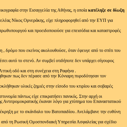
ικογραφία στην Εισαγγελία της Αθήνας, η οποία
κατέληξε σε δίωξη
γγελέας Νίκος Ορνεράκης, είχε πληροφορηθεί από την ΕΥΠ για
πρωθυπουργού και προειδοποιούσε για επεισόδια και καταστροφές
, δρόμο που εκείνος ακολουθούσε, όταν έφευγε από το σπίτι του
σει αυτό το στενό. Αν συμβεί οτιδήποτε δεν υπάρχει σίγουρος
Αττική οδό και στη συνέχεια στη Ραφήνα .
ιήθηκαν πως δεν πέρασε από την Κόνιαρη πυροδότησαν τον
κλήθηκαν υλικές ζημιές στην είσοδο του κτιρίου και σοβαρές
στυνομία πάντως είχε επικρατήσει πανικός. Στην αρχή οι
της Αντιτρομοκρατικής έκαναν λόγο για χτύπημα του Επαναστατικού
 έκρηξη με το σκάνδαλο του Βατοπαιδίου. Ανελάμβανε την ευθύνη
ση από τη Ρωσική Ομοσπονδιακή Υπηρεσία Ασφαλείας για σχέδιο