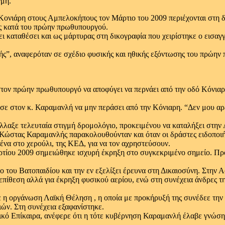
γμή.
Κονιάρη στους Αμπελοκήπους τον Μάρτιο του 2009 περιέχονται στη δ
ας κατά του πρώην πρωθυπουργού.
ι καταθέσει και ως μάρτυρας στη δικογραφία που χειρίστηκε ο εισα
ής”, αναφερόταν σε σχέδιο φυσικής και ηθικής εξόντωσης του πρώην 
ον πρώην πρωθυπουργό να αποφύγει να περνάει από την οδό Κόνιαρη 
σε στον κ. Καραμανλή να μην περάσει από την Κόνιαρη. “Δεν μου αρέ
λλαξε τελευταία στιγμή δρομολόγιο, προκειμένου να καταλήξει στην 
ο Κώστας Καραμανλής παρακολουθούνταν και όταν οι δράστες ειδοπο
ένα στο χερούλι, της ΚΕΔ, για να τον αχρηστεύσουν.
Μαρτίου 2009 σημειώθηκε ισχυρή έκρηξη στο συγκεκριμένο σημείο. Προ
 του Βατοπαιδίου και την εν εξελίξει έρευνα στη Δικαιοσύνη. Στην Α
ή επίθεση αλλά για έκρηξη φυσικού αερίου, ενώ στη συνέχεια άνδρες 
 η οργάνωση Λαϊκή Θέληση , η οποία με προκήρυξή της συνέδεε την
ειών. Στη συνέχεια εξαφανίστηκε.
οδικό Επίκαιρα, ανέφερε ότι η τότε κυβέρνηση Καραμανλή έλαβε γνώ