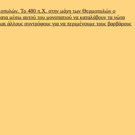
ρμοπυλών. Το 480 π.Χ. στην μάχη των Θερμοπυλών ο
ματα μέσω αυτού του μονοπατιού να καταλάβουν τα νώτα
 και άλλους συντρόφους για να περιμένουμε τους βαρβάρους