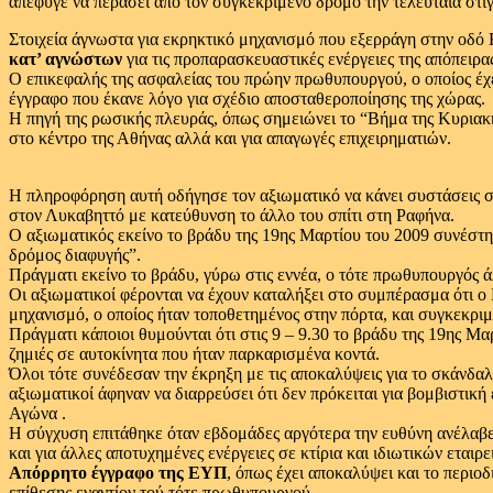
απέφυγε να περάσει από τον συγκεκριμένο δρόμο την τελευταία στι
Στοιχεία άγνωστα για εκρηκτικό μηχανισμό που εξερράγη στην οδό 
κατ’ αγνώστων
για τις προπαρασκευαστικές ενέργειες της απόπειρ
Ο επικεφαλής της ασφαλείας του πρώην πρωθυπουργού, ο οποίος έχε
έγγραφο που έκανε λόγο για σχέδιο αποσταθεροποίησης της χώρας.
Η πηγή της ρωσικής πλευράς, όπως σημειώνει το “Βήμα της Κυριακ
στο κέντρο της Αθήνας αλλά και για απαγωγές επιχειρηματιών.
Η πληροφόρηση αυτή οδήγησε τον αξιωματικό να κάνει συστάσεις στ
στον Λυκαβηττό με κατεύθυνση το άλλο του σπίτι στη Ραφήνα.
Ο αξιωματικός εκείνο το βράδυ της 19ης Μαρτίου του 2009 συνέστη
δρόμος διαφυγής”.
Πράγματι εκείνο το βράδυ, γύρω στις εννέα, ο τότε πρωθυπουργός ά
Οι αξιωματικοί φέρονται να έχουν καταλήξει στο συμπέρασμα ότι 
μηχανισμό, ο οποίος ήταν τοποθετημένος στην πόρτα, και συγκεκριμ
Πράγματι κάποιοι θυμούνται ότι στις 9 – 9.30 το βράδυ της 19ης 
ζημιές σε αυτοκίνητα που ήταν παρκαρισμένα κοντά.
Όλοι τότε συνέδεσαν την έκρηξη με τις αποκαλύψεις για το σκάνδαλο
αξιωματικοί άφηναν να διαρρεύσει ότι δεν πρόκειται για βομβιστικ
Αγώνα .
Η σύγχυση επιτάθηκε όταν εβδομάδες αργότερα την ευθύνη ανέλαβε
και για άλλες αποτυχημένες ενέργειες σε κτίρια και ιδιωτικών εταιρ
Απόρρητο έγγραφο της ΕΥΠ
, όπως έχει αποκαλύψει και το περι
επίθεσης εναντίον τού τότε πρωθυπουργού.