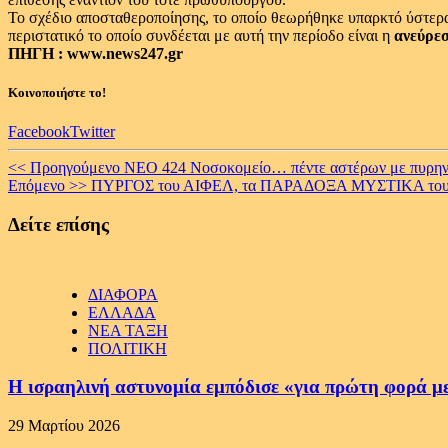
Το σχέδιο αποσταθεροποίησης, το οποίο θεωρήθηκε υπαρκτό ύστερα
περιστατικό το οποίο συνδέεται με αυτή την περίοδο είναι η
ανεύρεσ
ΠΗΓΗ : www.news247.gr
Κοινοποιήστε το!
Facebook
Twitter
Continue
<< Προηγούμενο
ΝΕΟ 424 Νοσοκομείο… πέντε αστέρων με πυρηνικό
Επόμενο >>
ΠΥΡΓΟΣ του ΑΙΦΕΛ, τα ΠΑΡΑΔΟΞΑ ΜΥΣΤΙΚΑ το
Reading
Δείτε επίσης
ΔΙΑΦΟΡΑ
ΕΛΛΑΔΑ
ΝΕΑ ΤΑΞΗ
ΠΟΛΙΤΙΚΗ
Η ισραηλινή αστυνομία εμπόδισε «για πρώτη φορά μ
29 Μαρτίου 2026