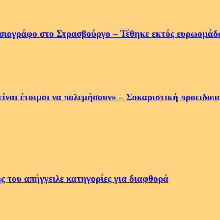
σιογράφο στο Στρασβούργο – Τέθηκε εκτός ευρωομά
να είναι έτοιμοι να πολεμήσουν» – Σοκαριστική προειδ
ς του απήγγειλε κατηγορίες για διαφθορά