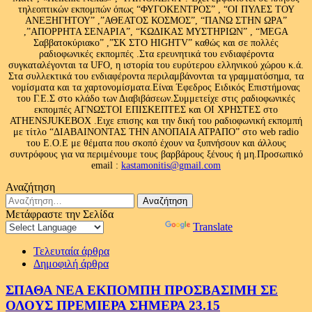
τηλεοπτικών εκπομπών όπως “ΦΥΓΟΚΕΝΤΡΟΣ” , “ΟΙ ΠΥΛΕΣ ΤΟΥ
ΑΝΕΞΗΓΗΤΟΥ” ,”ΑΘΕΑΤΟΣ ΚΟΣΜΟΣ”, “ΠΑΝΩ ΣΤΗΝ ΩΡΑ”
,”ΑΠΟΡΡΗΤΑ ΣΕΝΑΡΙΑ”, “ΚΩΔΙΚΑΣ ΜΥΣΤΗΡΙΩΝ” , “MEGA
Σαββατοκύριακο” ,”ΣΚ ΣΤΟ HIGHTV” καθώς και σε πολλές
ραδιοφωνικές εκπομπές .Στα ερευνητικά του ενδιαφέροντα
συγκαταλέγονται τα UFO, η ιστορία του ευρύτερου ελληνικού χώρου κ.ά.
Στα συλλεκτικά του ενδιαφέροντα περιλαμβάνονται τα γραμματόσημα, τα
νομίσματα και τα χαρτονομίσματα.Είναι Έφεδρος Ειδικός Επιστήμονας
του Γ.Ε.Σ στο κλάδο των Διαβιβάσεων.Συμμετείχε στις ραδιοφωνικές
εκπομπές ΑΓΝΩΣΤΟΙ ΕΠΙΣΚΕΠΤΕΣ και ΟΙ ΧΡΗΣΤΕΣ στο
ATHENSJUKEBOX .Ειχε επισης και την δική του ραδιοφωνική εκπομπή
με τίτλο “ΔΙΑΒΑΙΝΟΝΤΑΣ ΤΗΝ ΑΝΟΠΑΙΑ ΑΤΡΑΠΟ” στο web radio
του Ε.Ο.Ε με θέματα που σκοπό έχουν να ξυπνήσουν και άλλους
συντρόφους για να περιμένουμε τους βαρβάρους ξένους ή μη.Προσωπικό
email :
kastamonitis@gmail.com
Αναζήτηση
Αναζήτηση
για:
Μετάφραστε την Σελίδα
Powered by
Translate
Τελευταία άρθρα
Δημοφιλή άρθρα
ΣΠΑΘΑ ΝΕΑ ΕΚΠΟΜΠΗ ΠΡΟΣΒΑΣΙΜΗ ΣΕ
ΟΛΟΥΣ ΠΡΕΜΙΕΡΑ ΣΗΜΕΡΑ 23.15