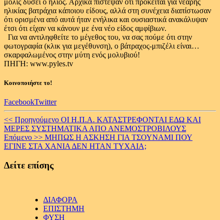
μόλις δύσει ο ήλιος. Αρχικά πίστεψαν ότι πρόκειται για νεαρής
ηλικίας βατράχια κάποιου είδους, αλλά στη συνέχεια διαπίστωσαν
ότι ορισμένα από αυτά ήταν ενήλικα και ουσιαστικά ανακάλυψαν
έτσι ότι είχαν να κάνουν με ένα νέο είδος αμφίβιων.
Για να αντιληφθείτε το μέγεθος του, να σας πούμε ότι στην
φωτογραφία (κλικ για μεγέθυνση), ο βάτραχος-μπιζέλι είναι…
σκαρφαλωμένος στην μύτη ενός μολυβιού!
ΠΗΓΗ: www.pyles.tv
Κοινοποιήστε το!
Facebook
Twitter
Continue
<< Προηγούμενο
ΟΙ Η.Π.Α. ΚΑΤΑΣΤΡΕΦΟΝΤΑΙ ΕΔΩ ΚΑΙ
ΜΕΡΕΣ ΣΥΣΤΗΜΑΤΙΚΑ ΑΠΟ ΑΝΕΜΟΣΤΡΟΒΙΛΟΥΣ
Reading
Επόμενο >>
ΜΗΠΩΣ Η ΑΣΚΗΣΗ ΓΙΑ ΤΣΟΥΝΑΜΙ ΠΟΥ
ΕΓΙΝΕ ΣΤΑ ΧΑΝΙΑ ΔΕΝ ΗΤΑΝ ΤΥΧΑΙΑ;
Δείτε επίσης
ΔΙΑΦΟΡΑ
ΕΠΙΣΤΗΜΗ
ΦΥΣΗ