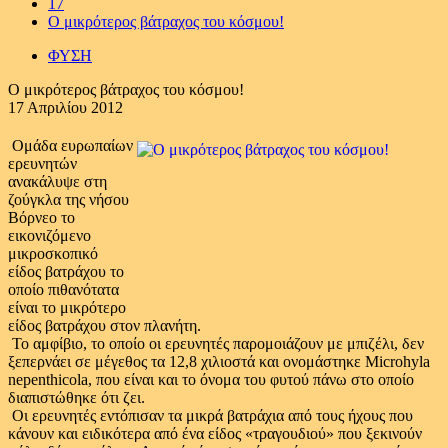
17
Ο μικρότερος βάτραχος του κόσμου!
ΦΥΣΗ
Ο μικρότερος βάτραχος του κόσμου!
17 Απριλίου 2012
Oμάδα ευρωπαίων
ερευνητών
ανακάλυψε στη
ζούγκλα της νήσου
Βόρνεο το
εικονιζόμενο
μικροσκοπικό
είδος βατράχου το
οποίο πιθανότατα
είναι το μικρότερο
είδος βατράχου στον πλανήτη.
Το αμφίβιο, το οποίο οι ερευνητές παρομοιάζουν με μπιζέλι, δεν
ξεπερνάει σε μέγεθος τα 12,8 χιλιοστά και ονομάστηκε Μicrohyla
nepenthicola, που είναι και το όνομα του φυτού πάνω στο οποίο
διαπιστώθηκε ότι ζει.
Οι ερευνητές εντόπισαν τα μικρά βατράχια από τους ήχους που
κάνουν και ειδικότερα από ένα είδος «τραγουδιού» που ξεκινούν