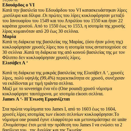
Εδουάρδος ο VI
Κατά την βασιλεία του Εδουάρδου του VI κατασκευάστηκαν λίρες
,μισόλιρα και δίλιρα .Οι πρώτες του λίρες κυκλοφόρησαν μεταξύ
του Ιανουαρίου του 1549 και του Απριλίου του 1550 και ήταν 22
καράτια χρυσού. Από το 1550 έως το 1553, η ισοτιμία της χρυσής
λίρας κυμαινόταν από 20 έως 30 σελίνια.
Μαρία
Κατά τη διάρκεια της βασιλείας της Μαρίας, (όσο ήταν μόνη της)
κυκλοφόρησαν χρυσές λίρες που η ισοτιμία τους αντιστοιχούσε σε
30 σελίνια .Κατά τη διάρκεια της από κοινού βασιλείας της με τον
Φίλιππο δεν κυκλοφόρησαν χρυσές λίρες.
Ελισάβετ Α ‘
Κατά τη διάρκεια της μακράς βασιλείας της Ελισάβετ Α ‘, χρυσές
λίρες, πολύ υψηλής (99,4%) περιεκτικότητα σε χρυσό, συνέχισαν
να εκδίδονται με τιμή τριάντα σελίνια.
Μαζί με το sovereign ένα νέο (One pound) χρυσό νόμισμα
κυκλοφόρησε ταυτόχρονα, με ισοτιμία είκοσι σελίνια.
James Α ‘- Η Ένωση Εμφανίζεται
Στα πρώτα νομίσματα του James I, από το 1603 έως το 1604,
χρυσές λίρες ισοτιμίας των είκοσι σελινίων κυκλοφόρησαν.Το
νόμισμα one pound έγινε ελαφρύτερο και μετονομάστηκε σε unite
.Ονομάστηκε έτσι μετά την πρόθεση του James I να ενώσει τα 2
βασίλεια του , της Αγγλίας και της Σκωτίας.