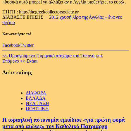
.Φυσικά αυτό μπορεί να αλλάξει αν η Αγγλία υιοθετήσει το ευρώ .
ΠΗΓΗ : http://thegreekcollectorsociety.gr
ΔΙΑΒΑΣΤΕ ΕΠΙΣΗΣ :
2012 χρυσή λίρα της Αγγλίας – ένα νέο
σχέδιο
Κοινοποιήστε το!
Facebook
Twitter
Continue
<< Προηγούμενο
Πυρηνικό ατύχημα του Τσερνόμπιλ
Επόμενο >>
Σκάκι
Reading
Δείτε επίσης
ΔΙΑΦΟΡΑ
ΕΛΛΑΔΑ
ΝΕΑ ΤΑΞΗ
ΠΟΛΙΤΙΚΗ
Η ισραηλινή αστυνομία εμπόδισε «για πρώτη φορά
μετά από αιώνες» τον Καθολικό Πατριάρχη