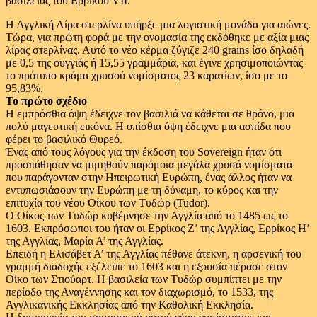
βασιλείας του Ερρίκου VII.
Η Αγγλική Λίρα στερλίνα υπήρξε μια λογιστική μονάδα για αιώνες.
Τώρα, για πρώτη φορά με την ονομασία της εκδόθηκε με αξία μιας
λίρας στερλίνας. Αυτό το νέο κέρμα ζύγιζε 240 grains ίσο δηλαδή
με 0,5 της ουγγιάς ή 15,55 γραμμάρια, και έγινε χρησιμοποιώντας
το πρότυπο κράμα χρυσού νομίσματος 23 καρατίων, ίσο με το
95,83%.
Το πρώτο σχέδιο
Η εμπρόσθια όψη έδειχνε τον βασιλιά να κάθεται σε θρόνο, μια
πολύ μαγευτική εικόνα. Η οπίσθια όψη έδειχνε μια ασπίδα που
φέρει το βασιλικό Θυρεό.
Ένας από τους λόγους για την έκδοση του Sovereign ήταν ότι
προσπάθησαν να μιμηθούν παρόμοια μεγάλα χρυσά νομίσματα
που παράγονταν στην Ηπειρωτική Ευρώπη, ένας άλλος ήταν να
εντυπωσιάσουν την Ευρώπη με τη δύναμη, το κύρος και την
επιτυχία του νέου Οίκου των Τυδώρ (Tudor).
Ο Οίκος των Τυδώρ κυβέρνησε την Αγγλία από το 1485 ως το
1603. Εκπρόσωποι του ήταν οι Ερρίκος Ζ’ της Αγγλίας, Ερρίκος Η’
της Αγγλίας, Μαρία Α’ της Αγγλίας.
Επειδή η Ελισάβετ Α’ της Αγγλίας πέθανε άτεκνη, η αρσενική του
γραμμή διαδοχής εξέλειπε το 1603 και η εξουσία πέρασε στον
Οίκο των Στιούαρτ. Η βασιλεία των Τυδώρ συμπίπτει με την
περίοδο της Αναγέννησης και τον διαχωρισμό, το 1533, της
Αγγλικανικής Εκκλησίας από την Καθολική Εκκλησία.