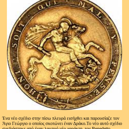
Ένα νέο σχέδιο στην πίσω πλευρά εισήχθει και παρουσίαζε τον
Άγιο Γεώργιο ο οποίος σκοτώνει έναν Δράκο.Το νέο αυτό σχέδιο
σχεδιάστηκε από έναν λαμπρό νέο χαράκτη, τον Benedetto