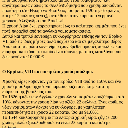
Η δημιουργία του σημαντικού αυτού νέου νομίσματος, και
αργότερα άλλων όπως το σελλίνι(νόμισμα που χρησιμοποιούνταν
παλιότερα στο Ηνωμένο Βασίλειο, ίσο με το 1/20 της στερλίνας
και με 12 παλαιές πένες), ανατέθηκε στον κορυφαίο γερμανό
χαράκτη Αλέξανδρο του Bruchsal.
Η χρυσή Λίρα έχει χαρακτηριστεί ως το καλύτερο κομμάτι που έχει
ποτέ παραχθεί από τα αγγλικά νομισματοκοπεία.
Διπλά και τριπλά sovereign κυκλοφόρησαν επίσης για τον Ερρίκο
VII από τις ίδιες μήτρες αλλά παχύτερα και σε μεγαλύτερο βάρος.
Από αυτά τα πρώτα sovereign έχουν βρεθεί αρκετές ποικιλίες και
διαφορετικοί τύποι τα οποία είναι σπάνια, με τιμές καταλόγου που
ξεπερνούν τα 10.000 €.
Ο Ερρίκος VIII και το πρώτο χρυσό μισόλιρο.
Χρυσές λίρες κόβονταν για τον Ερρίκο VIII από το 1509, και ένα
χρυσό μισόλιρο άρχισε να παρασκευάζεται επίσης κατά τη
διάρκεια της βασιλείας του.
Το 1526 η αξία των Αγγλικών χρυσών νομισμάτων αυξήθηκε κατά
10%, κάνοντας την χρυσή λίρα να αξίζει 22 σελίνια. Ένας αριθμός
νέων νομισμάτων άρχισε να κυκλοφορεί με χαμηλότερη
περιεκτικότητα σε χρυσό 22 καράτια, ίσο με 91.66%.
Το 1544 κυκλοφόρησε μια πιο ελαφριά χρυσή λίρα, ζύγιζε 200
grains, αλλά εξακολουθούσε να είναι 23 καράτια και ίσο με
91,66%.