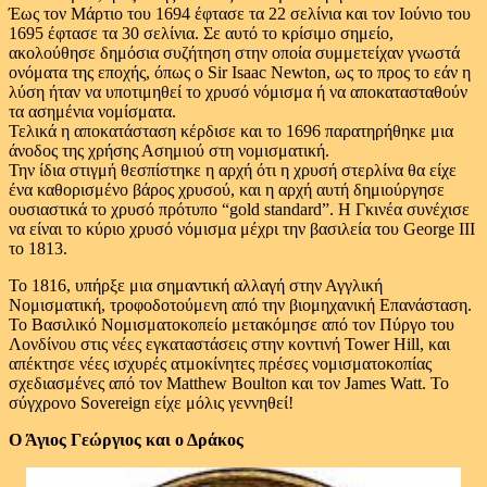
Έως τον Μάρτιο του 1694 έφτασε τα 22 σελίνια και τον Ιούνιο του
1695 έφτασε τα 30 σελίνια. Σε αυτό το κρίσιμο σημείο,
ακολούθησε δημόσια συζήτηση στην οποία συμμετείχαν γνωστά
ονόματα της εποχής, όπως ο Sir Isaac Newton, ως το προς το εάν η
λύση ήταν να υποτιμηθεί το χρυσό νόμισμα ή να αποκατασταθούν
τα ασημένια νομίσματα.
Τελικά η αποκατάσταση κέρδισε και το 1696 παρατηρήθηκε μια
άνοδος της χρήσης Ασημιού στη νομισματική.
Την ίδια στιγμή θεσπίστηκε η αρχή ότι η χρυσή στερλίνα θα είχε
ένα καθορισμένο βάρος χρυσού, και η αρχή αυτή δημιούργησε
ουσιαστικά το χρυσό πρότυπο “gold standard”. Η Γκινέα συνέχισε
να είναι το κύριο χρυσό νόμισμα μέχρι την βασιλεία του George III
το 1813.
Το 1816, υπήρξε μια σημαντική αλλαγή στην Αγγλική
Νομισματική, τροφοδοτούμενη από την βιομηχανική Επανάσταση.
Το Βασιλικό Νομισματοκοπείο μετακόμησε από τον Πύργο του
Λονδίνου στις νέες εγκαταστάσεις στην κοντινή Tower Hill, και
απέκτησε νέες ισχυρές ατμοκίνητες πρέσες νομισματοκοπίας
σχεδιασμένες από τον Matthew Boulton και τον James Watt. Το
σύγχρονο Sovereign είχε μόλις γεννηθεί!
Ο Άγιος Γεώργιος και ο Δράκος