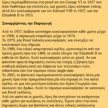
λίρες περιλαμΒάνονται στα proof set του George VI το 1937 που
ήταν διαθέσιμα για συλλέκτες, και χρυσές λίρες κόπηκαν επίσης
αλλά δεν κυκλοφόρησαν για τον Edward VIII το 1937, και την
Elizabeth II το 1953.
Ξαναρχίζοντας την Παραγωγή
Από το 1957, bullion sovereigns κυκλοφορούσαν κάθε χρόνο μέχρι
το 1968, η παραγωγή σταμάτησε μέχρι το 1974 .
Το 1979, μία Proof έκδοση κυκλοφόρησε, και συνεχίζει να
κυκλοφορεί έως σήμερα.
Το 1989, ένα ειδικό αναμνηστικό σχέδιο, εμπνευσμένο από την
πρώτη χρυσή λίρα του 1489, το οποίο έδειχνε την Elizabeth II να
κάθεται σε θρόνο. Αυτό κυκλοφόρησε μόνο σε proof. Αν και
φαινόταν αρκετά δημοφιλές εκείνη την εποχή, η ζήτηση έχει
σταθερή αύξηση κατά την διάρκεια των τελευταίων ετών,
πιθανότατα σαν ένα νόμισμα τύπου single-date.
To 2005, το βασιλικό νομισματοκοπείο κυκλοφόρησε άλλη μία
χρυσή λίρα στην πραγματικότητα μία νέα στροφή σε ένα παλιό
σχέδιο, σε μια νέα μοντέρνα έκδοση του Αγίου Γεωργίου που
σκοτώνει τον Δράκο. Αυτό το νόμισμα κυκλοφόρησε σε κανονικές
και Proof εκδόσεις.
Από ότι φαίνεται οι χρυσές λίρες θα συνεχίσουν να φτιάχνονται
κάθε χρόνο για πωλήσεις σε συλλέκτες. Έχουν γίνει ένα πολύ
δημοφιλές δώρο για βαπτίσεις και άλλες ειδικές εκδηλώσεις