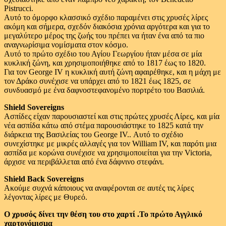
Pistrucci.
Αυτό το όμορφο κλασσικό σχέδιο παραμένει στις χρυσές λίρες
ακόμη και σήμερα, σχεδόν διακόσια χρόνια αργότερα και για το
μεγαλύτερο μέρος της ζωής του πρέπει να ήταν ένα από τα πιο
αναγνωρίσιμα νομίσματα στον κόσμο.
Αυτό το πρώτο σχέδιο του Αγίου Γεωργίου ήταν μέσα σε μία
κυκλική ζώνη, και χρησιμοποιήθηκε από το 1817 έως το 1820.
Για τον George IV η κυκλική αυτή ζώνη αφαιρέθηκε, και η μάχη με
τον Δράκο συνέχισε να υπάρχει από το 1821 έως 1825, σε
συνδυασμό με ένα δαφνοστεφανομένο πορτρέτο του Βασιλιά.
Shield Sovereigns
Ασπίδες είχαν παρουσιαστεί και στις πρώτες χρυσές Λίρες, και μία
νέα ασπίδα κάτω από στέμα παρουσιάστηκε το 1825 κατά την
διάρκεια της Βασιλείας του George IV.. Αυτό το σχέδιο
συνεχίστηκε με μικρές αλλαγές για τον William IV, και παρότι μια
ασπίδα με κορώνα συνέχισε να χρησιμοποιείται για την Victoria,
άρχισε να περιβάλλεται από ένα δάφνινο στεφάνι.
Shield Back Sovereigns
Ακούμε συχνά κάποιους να αναφέρονται σε αυτές τις λίρες
λέγοντας λίρες με Θυρεό.
Ο χρυσός δίνει την θέση του στο χαρτί .Το πρώτο Αγγλικό
χαρτονόμισμα