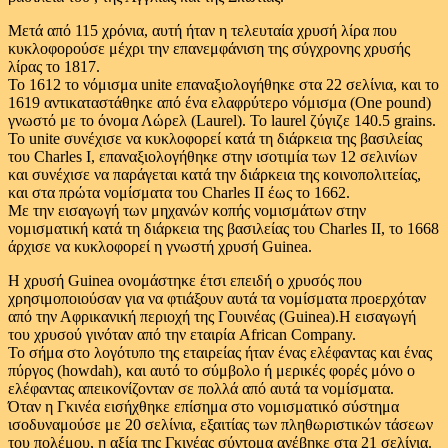
Μετά από 115 χρόνια, αυτή ήταν η τελευταία χρυσή λίρα που
κυκλοφορούσε μέχρι την επανεμφάνιση της σύγχρονης χρυσής
λίρας το 1817.
Το 1612 το νόμισμα unite επαναξιολογήθηκε στα 22 σελίνια, και το
1619 αντικαταστάθηκε από ένα ελαφρύτερο νόμισμα (One pound)
γνωστό με το όνομα Λώρελ (Laurel). To laurel ζύγιζε 140.5 grains.
To unite συνέχισε να κυκλοφορεί κατά τη διάρκεια της βασιλείας
του Charles I, επαναξιολογήθηκε στην ισοτιμία των 12 σελινίων
και συνέχισε να παράγεται κατά την διάρκεια της κοινοπολιτείας,
και στα πρώτα νομίσματα του Charles II έως το 1662.
Με την εισαγωγή των μηχανών κοπής νομισμάτων στην
νομισματική κατά τη διάρκεια της βασιλείας του Charles II, το 1668
άρχισε να κυκλοφορεί η γνωστή χρυσή Guinea.
Η χρυσή Guinea ονομάστηκε έτσι επειδή ο χρυσός που
χρησιμοποιούσαν για να φτιάξουν αυτά τα νομίσματα προερχόταν
από την Αφρικανική περιοχή της Γουινέας (Guinea).Η εισαγωγή
του χρυσού γινόταν από την εταιρία African Company.
Το σήμα στο λογότυπο της εταιρείας ήταν ένας ελέφαντας και ένας
πύργος (howdah), και αυτό το σύμβολο ή μερικές φορές μόνο ο
ελέφαντας απεικονίζονταν σε πολλά από αυτά τα νομίσματα.
Όταν η Γκινέα εισήχθηκε επίσημα στο νομισματικό σύστημα
ισοδυναμούσε με 20 σελίνια, εξαιτίας των πληθωριστικών τάσεων
του πολέμου, η αξία της Γκινέας σύντομα ανέβηκε στα 21 σελίνια.