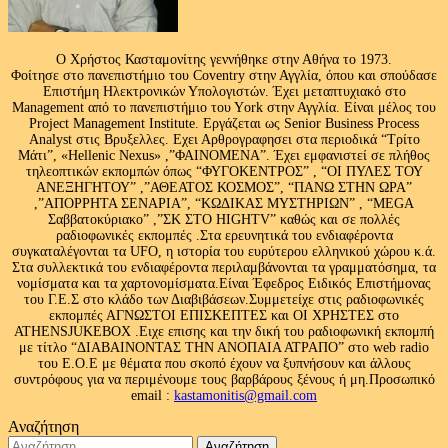
Ο Χρήστος Κασταμονίτης γεννήθηκε στην Αθήνα το 1973.
Φοίτησε στο πανεπιστήμιο του Coventry στην Αγγλία, όπου και σπούδασε
Επιστήμη Ηλεκτρονικών Υπολογιστών. Έχει μεταπτυχιακό στο
Management από το πανεπιστήμιο του Υork στην Αγγλία. Είναι μέλος του
Project Management Institute. Εργάζεται ως Senior Business Process
Analyst στις Βρυξελλες. Εχει Αρθρογραφησει στα περιοδικά “Τρίτο
Μάτι”, «Hellenic Nexus» ,”ΦΑΙΝΟΜΕΝΑ”. Έχει εμφανιστεί σε πλήθος
τηλεοπτικών εκπομπών όπως “ΦΥΓΟΚΕΝΤΡΟΣ” , “ΟΙ ΠΥΛΕΣ ΤΟΥ
ΑΝΕΞΗΓΗΤΟΥ” ,”ΑΘΕΑΤΟΣ ΚΟΣΜΟΣ”, “ΠΑΝΩ ΣΤΗΝ ΩΡΑ”
,”ΑΠΟΡΡΗΤΑ ΣΕΝΑΡΙΑ”, “ΚΩΔΙΚΑΣ ΜΥΣΤΗΡΙΩΝ” , “MEGA
Σαββατοκύριακο” ,”ΣΚ ΣΤΟ HIGHTV” καθώς και σε πολλές
ραδιοφωνικές εκπομπές .Στα ερευνητικά του ενδιαφέροντα
συγκαταλέγονται τα UFO, η ιστορία του ευρύτερου ελληνικού χώρου κ.ά.
Στα συλλεκτικά του ενδιαφέροντα περιλαμβάνονται τα γραμματόσημα, τα
νομίσματα και τα χαρτονομίσματα.Είναι Έφεδρος Ειδικός Επιστήμονας
του Γ.Ε.Σ στο κλάδο των Διαβιβάσεων.Συμμετείχε στις ραδιοφωνικές
εκπομπές ΑΓΝΩΣΤΟΙ ΕΠΙΣΚΕΠΤΕΣ και ΟΙ ΧΡΗΣΤΕΣ στο
ATHENSJUKEBOX .Ειχε επισης και την δική του ραδιοφωνική εκπομπή
με τίτλο “ΔΙΑΒΑΙΝΟΝΤΑΣ ΤΗΝ ΑΝΟΠΑΙΑ ΑΤΡΑΠΟ” στο web radio
του Ε.Ο.Ε με θέματα που σκοπό έχουν να ξυπνήσουν και άλλους
συντρόφους για να περιμένουμε τους βαρβάρους ξένους ή μη.Προσωπικό
email :
kastamonitis@gmail.com
Αναζήτηση
Αναζήτηση