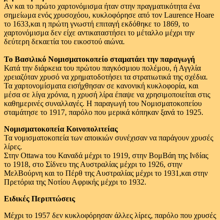
Αν και το πρώτο χαρτονόμισμα ήταν στην πραγματικότητα ένα
σημείωμα ενός χρυσοχόου, κυκλοφόρησε από τον Laurence Hoare
το 1633,και η πρώτη γνωστή επιταγή εκδόθηκε το 1869, το
χαρτονόμισμα δεν είχε αντικαταστήσει το μέταλλο μέχρι την
δεύτερη δεκαετία του εικοστού αιώνα.
Το Βασιλικό Νομισματοκοπείο σταματάει την παραγωγή
Κατά την διάρκεια του πρώτου παγκόσμιου πολέμου, ή Αγγλία
χρειαζόταν χρυσό να χρηματοδοτήσει τα στρατιωτικά της σχέδια.
Τα χαρτονομίσματα εισήχθησαν σε κανονική κυκλοφορία, και
μέσα σε λίγα χρόνια, η χρυσή λίρα έπαψε να χρησιμοποιείται στις
καθημερινές συναλλαγές. Η παραγωγή του Νομισματοκοπείου
σταμάτησε το 1917, παρόλο που μερικά κόπηκαν ξανά το 1925.
Νομισματοκοπεία Κοινοπολιτείας
Τα νομισματοκοπεία των αποικιών συνέχισαν να παράγουν χρυσές
λίρες.
Στην Ottawa του Καναδά μέχρι το 1919, στην ΒομΒάη της Ινδίας
το 1918, στο Σίδνευ της Αυστραλίας μέχρι το 1926, στην
ΜελΒούρνη και το Πέρθ της Αυστραλίας μέχρι το 1931,και στην
Πρετόρια της Νοτίου Αφρικής μέχρι το 1932.
Ειδικές Περιπτώσεις
Μέχρι το 1957 δεν κυκλοφόρησαν άλλες λίρες, παρόλο που χρυσές