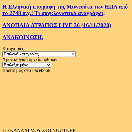
Η Ελληνική επιγραφή της Μιννεσότα των ΗΠΑ από
το 2748 π.χ.! Τι συγκλονιστικό αναγράφει;
ΑΝΟΠΑΙΑ ΑΤΡΑΠΟΣ LIVE 36 (16/11/2020)
ΑΝΑΚΟΙΝΩΣΗ.
Κατηγορίες
Κατηγορίες
Χρονολογικό αρχείο άρθρων
Χρονολογικό
αρχείο
Βρείτε μας στο Facebook
άρθρων
ΤΟ ΚΑΝΑΛΙ ΜΟΥ ΣΤΟ YOUTUBE