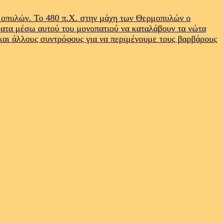
ρμοπυλών. Το 480 π.Χ. στην μάχη των Θερμοπυλών ο
ματα μέσω αυτού του μονοπατιού να καταλάβουν τα νώτα
 και άλλους συντρόφους για να περιμένουμε τους βαρβάρους