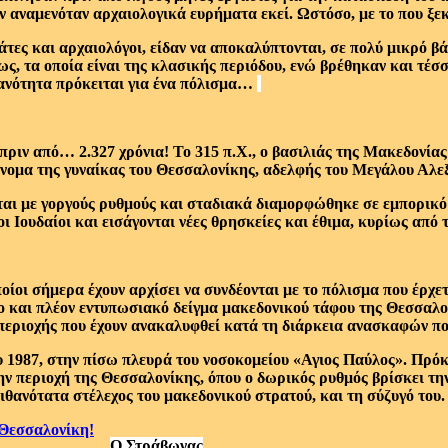
 αναμενόταν αρχαιολογικά ευρήματα εκεί. Ωστόσο, με το που ξεκ
τες και αρχαιολόγοι, είδαν να αποκαλύπτονται, σε πολύ μικρό β
ως, τα οποία είναι της κλασικής περιόδου, ενώ βρέθηκαν και τέ
ανότητα πρόκειται για ένα πόλισμα…
ριν από… 2.327 χρόνια! Το 315 π.Χ., ο βασιλιάς της Μακεδονία
ο όνομα της γυναίκας του Θεσσαλονίκης, αδελφής του Μεγάλου Αλε
ται με γοργούς ρυθμούς και σταδιακά διαμορφώθηκε σε εμπορικό 
ι Ιουδαίοι και εισάγονται νέες θρησκείες και έθιμα, κυρίως από 
οποίοι σήμερα έχουν αρχίσει να συνδέονται με το πόλισμα που έρ
ο και πλέον εντυπωσιακό δείγμα μακεδονικού τάφου της Θεσσαλον
περιοχής που έχουν ανακαλυφθεί κατά τη διάρκεια ανασκαφών που
1987, στην πίσω πλευρά του νοσοκομείου «Αγιος Παύλος». Πρόκειτ
ν περιοχή της Θεσσαλονίκης, όπου ο δωρικός ρυθμός βρίσκει τη
ιθανότατα στέλεχος του μακεδονικού στρατού, και τη σύζυγό του.
Ο Στράβωνας