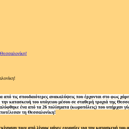
 Θεσσαλονίκη!
αλονίκη!
 από τις σπουδαιότερες ανακαλύψεις που έρχονται στο φως χάρη 
 την κατασκευή του υπόγειου μέσου σε σταθερή τροχιά της Θεσσα
λύφθηκε ένα από τα 26 πολίσματα (κωμοπόλεις) που υπήρχαν γύρω
ποτέλεσαν τη Θεσσαλονίκη!
εκίνησαν πριν από λίγους μήνες εργασίες για την κατασκευή του 