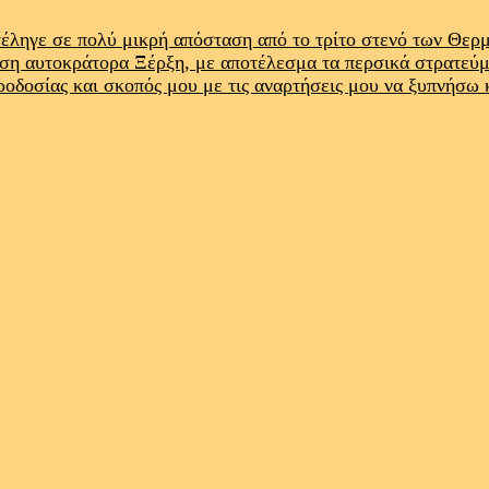
έληγε σε πολύ μικρή απόσταση από το τρίτο στενό των Θε
ρση αυτοκράτορα Ξέρξη, με αποτέλεσμα τα περσικά στρατεύ
προδοσίας και σκοπός μου με τις αναρτήσεις μου να ξυπνήσω