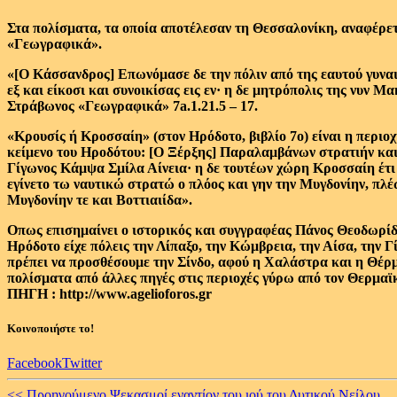
Στα πολίσματα, τα οποία αποτέλεσαν τη Θεσσαλονίκη, αναφέρετα
«Γεωγραφικά».
«[Ο Κάσσανδρος] Επωνόμασε δε την πόλιν από της εαυτού γυναι
εξ και είκοσι και συνοικίσας εις εν· η δε μητρόπολις της νυν
Στράβωνος «Γεωγραφικά» 7a.1.21.5 – 17.
«Κρουσίς ή Κροσσαίη» (στον Ηρόδοτο, βιβλίο 7ο) είναι η περιο
κείμενο του Ηροδότου: [Ο Ξέρξης] Παραλαμβάνων στρατιήν και
Γίγωνος Κάμψα Σμίλα Αίνεια· η δε τουτέων χώρη Κροσσαίη έτι κα
εγίνετο τω ναυτικώ στρατώ ο πλόος και γην την Μυγδονίην, πλέω
Μυγδονίην τε και Βοττιαιίδα».
Οπως επισημαίνει ο ιστορικός και συγγραφέας Πάνος Θεοδωρίδ
Ηρόδοτο είχε πόλεις την Λίπαξο, την Κώμβρεια, την Αίσα, την Γί
πρέπει να προσθέσουμε την Σίνδο, αφού η Χαλάστρα και η Θέρμ
πολίσματα από άλλες πηγές στις περιοχές γύρω από τον Θερμαϊ
ΠΗΓΗ : http://www.agelioforos.gr
Κοινοποιήστε το!
Facebook
Twitter
<< Προηγούμενο
Ψεκασμοί εναντίον του ιού του Δυτικού Νείλου