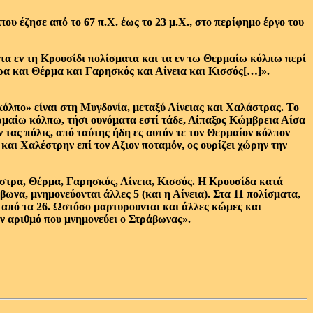
υ έζησε από το 67 π.Χ. έως το 23 μ.Χ., στο περίφημο έργο του
τα εν τη Κρουσίδι πολίσματα και τα εν τω Θερμαίω κόλπω περί
στρα και Θέρμα και Γαρησκός και Αίνεια και Κισσός[…]».
κόλπο» είναι στη Μυγδονία, μεταξύ Αίνειας και Χαλάστρας. Το
μαίω κόλπω, τήσι ουνόματα εστί τάδε, Λίπαξος Κώμβρεια Αίσα
 τας πόλις, από ταύτης ήδη ες αυτόν τε τον Θερμαίον κόλπον
 και Χαλέστρην επί τον Αξιον ποταμόν, ος ουρίζει χώρην την
άστρα, Θέρμα, Γαρησκός, Αίνεια, Κισσός. Η Κρουσίδα κατά
βωνα, μνημονεύονται άλλες 5 (και η Αίνεια). Στα 11 πολίσματα,
 από τα 26. Ωστόσο μαρτυρουνται και άλλες κώμες και
ον αριθμό που μνημονεύει ο Στράβωνας».