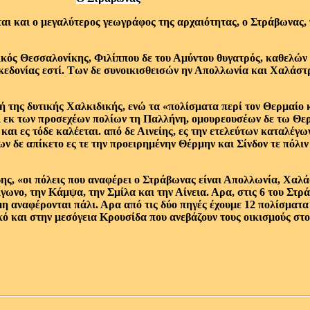
ι και ο μεγαλύτερος γεωγράφος της αρχαιότητας, ο Στράβωνας, πο
κός Θεσσαλονίκης, Φιλίππου δε του Αμύντου θυγατρός, καθελών 
 Μακεδονίας εστί. Των δε συνοικισθεισών ην Απολλωνία και Χαλά
χή της δυτικής Χαλκιδικής, ενώ τα «πολίσματα περί τον Θερμαίο 
 εκ των προσεχέων πολίων τη Παλλήνη, ομουρεουσέων δε τω Θερ
ι ες τόδε καλέεται. από δε Αινείης, ες την ετελεύτων καταλέγων
ν δε απίκετο ες τε την προειρημένην Θέρμην και Σίνδον τε πόλιν
ης, «οι πόλεις που αναφέρει ο Στράβωνας είναι Απολλωνία, Χαλ
γωνο, την Κάμψα, την Σμίλα και την Αίνεια. Αρα, στις 6 του Στρά
η αναφέρονται πάλι. Αρα από τις δύο πηγές έχουμε 12 πολίσματα
κό και στην μεσόγεια Κρουσίδα που ανεβάζουν τους οικισμούς στ