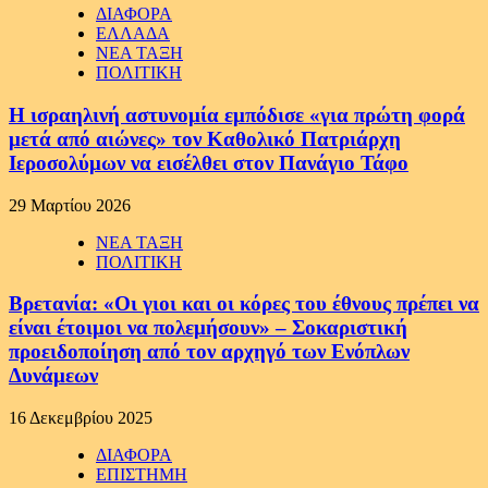
ΔΙΑΦΟΡΑ
ΕΛΛΑΔΑ
ΝΕΑ ΤΑΞΗ
ΠΟΛΙΤΙΚΗ
Η ισραηλινή αστυνομία εμπόδισε «για πρώτη φορά
μετά από αιώνες» τον Καθολικό Πατριάρχη
Ιεροσολύμων να εισέλθει στον Πανάγιο Τάφο
29 Μαρτίου 2026
ΝΕΑ ΤΑΞΗ
ΠΟΛΙΤΙΚΗ
Βρετανία: «Οι γιοι και οι κόρες του έθνους πρέπει να
είναι έτοιμοι να πολεμήσουν» – Σοκαριστική
προειδοποίηση από τον αρχηγό των Ενόπλων
Δυνάμεων
16 Δεκεμβρίου 2025
ΔΙΑΦΟΡΑ
ΕΠΙΣΤΗΜΗ