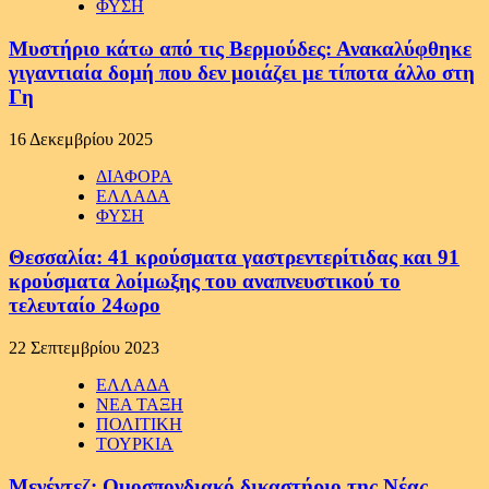
ΦΥΣΗ
Μυστήριο κάτω από τις Βερμούδες: Ανακαλύφθηκε
γιγαντιαία δομή που δεν μοιάζει με τίποτα άλλο στη
Γη
16 Δεκεμβρίου 2025
ΔΙΑΦΟΡΑ
ΕΛΛΑΔΑ
ΦΥΣΗ
Θεσσαλία: 41 κρούσματα γαστρεντερίτιδας και 91
κρούσματα λοίμωξης του αναπνευστικού το
τελευταίο 24ωρο
22 Σεπτεμβρίου 2023
ΕΛΛΑΔΑ
ΝΕΑ ΤΑΞΗ
ΠΟΛΙΤΙΚΗ
ΤΟΥΡΚΙΑ
Μενέντεζ: Ομοσπονδιακό δικαστήριο της Νέας