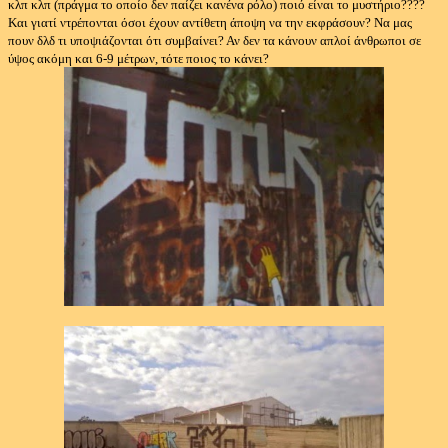
κλπ κλπ (πράγμα το οποίο δεν παίζει κανένα ρόλο) ποιό είναι το μυστήριο????
Και γιατί ντρέπονται όσοι έχουν αντίθετη άποψη να την εκφράσουν? Να μας
πουν δλδ τι υποψιάζονται ότι συμβαίνει? Αν δεν τα κάνουν απλοί άνθρωποι σε
ύψος ακόμη και 6-9 μέτρων, τότε ποιος το κάνει?