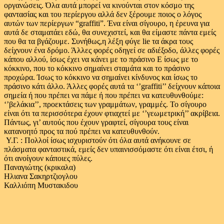
οργανώσεις. Όλα αυτά μπορεί να κινούνται στον κόσμο της
φαντασίας και του περίεργου αλλά δεν ξέρουμε ποιος ο λόγος
αυτών των περίεργων “
graffiti
”. Ένα είναι σίγουρο, η έρευνα για
αυτά δε σταματάει εδώ, θα συνεχιστεί, και θα είμαστε πάντα εμείς
που θα τα βγάζουμε. Συνήθως,η λέξη φύγε
lie
τα άκρα τους
δείχνουν ένα δρόμο. Άλλες φορές οδηγεί σε αδιέξοδο, άλλες φορές
κάπου αλλού, ίσως έχει να κάνει με το πράσινο Ε ίσως με το
κόκκινο, που το κόκκινο σημαίνει σταμάτα και το πράσινο
προχώρα. Ίσως το κόκκινο να σημαίνει κίνδυνος και ίσως το
πράσινο κάτι άλλο. Άλλες φορές αυτά τα ‘’
graffiti
’’ δείχνουν κάποια
σημεία ή που πρέπει να πάμε ή που πρέπει να κατευθυνθούμε:
‘’βελάκια’’, προεκτάσεις των γραμμάτων, γραμμές. Το σίγουρο
είναι ότι τα περισσότερα έχουν φτιαχτεί με ‘’γεωμετρική’’ ακρίβεια.
Πάντως, γι’ αυτούς που έχουν γραφτεί, σίγουρα τους είναι
κατανοητό προς τα πού πρέπει να κατευθυνθούν.
Υ.Γ. : Πολλοί ίσως ισχυριστούν ότι όλα αυτά ανήκουνε σε
πλάσματα φανταστικά, εμείς δεν υπαινισσόμαστε ότι είναι έτσι, ή
ότι ανοίγουν κάποιες πύλες.
Παναγιώτης (κρικαλα)
Ηλιανα Σακηρτζιογλου
Καλλιόπη Μυστακιδου