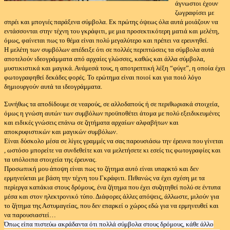
άγνωστοι έχουν
ζωγραφίσει με
σπρέι και μπογιές παράξενα σύμβολα. Εκ πρώτης όψεως όλα αυτά μοιάζουν να
εντάσσονται στην τέχνη του γκράφιτι, με μια προσεκτικότερη ματιά και μελέτη,
όμως, φαίνεται πως το θέμα είναι πολύ μεγαλύτερο και πρέπει να ερευνηθεί.
Η μελέτη των συμβόλων απέδειξε ότι σε πολλές περιπτώσεις τα σύμβολα αυτά
αποτελούν ιδεογράμματα από αρχαίες γλώσσες, καθώς και άλλα σύμβολα,
μυστικιστικά και μαγικά. Ανάμεσά τους, η αποτρεπτική λέξη “φύγε”, η οποία έχει
φωτογραφηθεί δεκάδες φορές. Το ερώτημα είναι ποιοί και για ποιό λόγο
δημιουργούν αυτά τα ιδεογράμματα.
Συνήθως τα αποδίδουμε σε νεαρούς, σε αλλοδαπούς ή σε περιθωριακά στοιχεία,
όμως η γνώση αυτών των συμβόλων προϋποθέτει άτομα με πολύ εξειδικευμένες
και ειδικές γνώσεις επάνω σε ζητήματα αρχαίων αλφαβήτων και
αποκρυφιστικών και μαγικών συμβόλων.
Είναι δύσκολο μέσα σε λίγες γραμμές να σας παρουσιάσω την έρευνα που γίνεται
, ωστόσο μπορείτε να συνδεθείτε και να μελετήσετε κι εσείς τις φωτογραφίες και
τα υπόλοιπα στοιχεία της έρευνας.
Προσωπική μου άποψη είναι πως το ζήτημα αυτό είναι υπαρκτό και δεν
ερμηνεύεται με βάση την τέχνη του Γκράφιτι. Πιθανώς να έχει σχέση με τα
περίεργα καπάκια στους δρόμους, ένα ζήτημα που έχει συζητηθεί πολύ σε έντυπα
μέσα και στον ηλεκτρονικό τύπο. Διάφορες άλλες απόψεις, άλλωστε, μιλούν για
το ζήτημα της Αστυμαγείας, που δεν επαρκεί ο χώρος εδώ για να ερμηνευθεί και
να παρουσιαστεί…
Όπως είπα πιστεύω ακράδαντα ότι πολλά σύμβολα στους δρόμους, κάθε άλλο