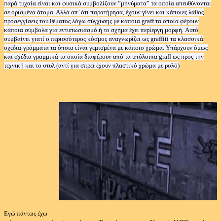
παρά τυχαία είναι και φυσικά συμβολίζουν ”μηνύματα” τα οποία απευθύνονται
σε ορισμένα άτομα. Αλλά απ’ ότι παρατήρησα, έχουν γίνει και κάποιες λάθος
προσεγγίσεις του θέματος λόγω σύγχυσης με κάποια
graff
τα οποία φέρουν
κάποια σύμβολα για εντυπωσιασμό ή το σχήμα έχει περίεργη μορφή.
A
υτό
συμβαίνει γιατί ο περισσότερος κόσμος αναγνωρίζει ως
graffiti
τα κλασσικά
σχέδια-γράμματα τα όποια είναι γεμισμένα με κάποιο χρώμα. Υπάρχουν όμως
και σχέδια γραμμικά τα οποία διαφέρουν από τα υπόλοιπα
graff
ως προς την
τεχνική και το στυλ (αντί για σπρει έχουν πλαστικό χρώμα με ρολό)
Εγώ πάντως έχω