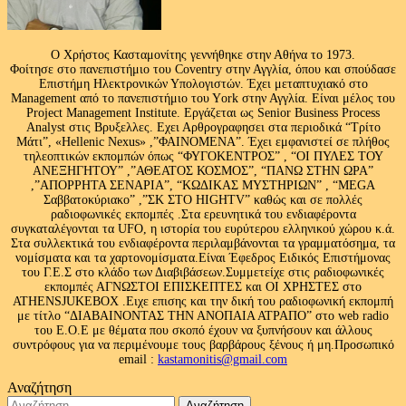
Ο Χρήστος Κασταμονίτης γεννήθηκε στην Αθήνα το 1973.
Φοίτησε στο πανεπιστήμιο του Coventry στην Αγγλία, όπου και σπούδασε
Επιστήμη Ηλεκτρονικών Υπολογιστών. Έχει μεταπτυχιακό στο
Management από το πανεπιστήμιο του Υork στην Αγγλία. Είναι μέλος του
Project Management Institute. Εργάζεται ως Senior Business Process
Analyst στις Βρυξελλες. Εχει Αρθρογραφησει στα περιοδικά “Τρίτο
Μάτι”, «Hellenic Nexus» ,”ΦΑΙΝΟΜΕΝΑ”. Έχει εμφανιστεί σε πλήθος
τηλεοπτικών εκπομπών όπως “ΦΥΓΟΚΕΝΤΡΟΣ” , “ΟΙ ΠΥΛΕΣ ΤΟΥ
ΑΝΕΞΗΓΗΤΟΥ” ,”ΑΘΕΑΤΟΣ ΚΟΣΜΟΣ”, “ΠΑΝΩ ΣΤΗΝ ΩΡΑ”
,”ΑΠΟΡΡΗΤΑ ΣΕΝΑΡΙΑ”, “ΚΩΔΙΚΑΣ ΜΥΣΤΗΡΙΩΝ” , “MEGA
Σαββατοκύριακο” ,”ΣΚ ΣΤΟ HIGHTV” καθώς και σε πολλές
ραδιοφωνικές εκπομπές .Στα ερευνητικά του ενδιαφέροντα
συγκαταλέγονται τα UFO, η ιστορία του ευρύτερου ελληνικού χώρου κ.ά.
Στα συλλεκτικά του ενδιαφέροντα περιλαμβάνονται τα γραμματόσημα, τα
νομίσματα και τα χαρτονομίσματα.Είναι Έφεδρος Ειδικός Επιστήμονας
του Γ.Ε.Σ στο κλάδο των Διαβιβάσεων.Συμμετείχε στις ραδιοφωνικές
εκπομπές ΑΓΝΩΣΤΟΙ ΕΠΙΣΚΕΠΤΕΣ και ΟΙ ΧΡΗΣΤΕΣ στο
ATHENSJUKEBOX .Ειχε επισης και την δική του ραδιοφωνική εκπομπή
με τίτλο “ΔΙΑΒΑΙΝΟΝΤΑΣ ΤΗΝ ΑΝΟΠΑΙΑ ΑΤΡΑΠΟ” στο web radio
του Ε.Ο.Ε με θέματα που σκοπό έχουν να ξυπνήσουν και άλλους
συντρόφους για να περιμένουμε τους βαρβάρους ξένους ή μη.Προσωπικό
email :
kastamonitis@gmail.com
Αναζήτηση
Αναζήτηση