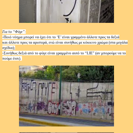
Για το “Φύγε”:
-Ποιό νόημα μπορεί να έχει ότι το ‘Ε’ είναι γραμμένο άλλοτε προς τα δεξιά
και άλλοτε προς τα αριστερά, ενώ είναι συνήθως με κόκκινο χρώμα (στα μεγάλα
σχέδια);
-Συνήθως δεξιά από το φύγε είναι γραμμένο αυτό το “
LIE
” (αν μπορούμε να το
πούμε έτσι).