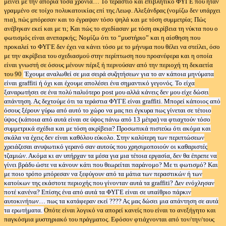
μείνει με την απορία τόσα χρόνια… Το τεράστιο και επιβλητικό ΦΥΓΕ που ήταν
γραμμένο σε τοίχο πολυκατοικίας επί της Λεωφ. Αλεξάνδρας (νομίζω δεν υπάρχει
πια), πώς μπόρεσαν και το έγραψαν τόσο ψηλά και με τόση συμμετρία; Πώς
ανέβηκαν εκεί και με τι; Και πώς το σχεδίασαν με τόση ακρίβεια τη νύκτα που ο
φωτισμός είναι ανεπαρκής; Νομίζω ότι το “μυστήριο” και η αίσθηση που
προκαλεί το ΦΥΓΕ δεν έχει να κάνει τόσο με το μήνυμα που θέλει να στείλει, όσο
με την ακρίβεια του σχεδιασμού στην περίπτωση που προανέφερα και η οποία
είναι γνωστή σε όσους μένουν πέριξ ή περνούσαν από την περιοχή τη δεκαετία
του 90
Έχουμε αναλωθεί σε μια σειρά συζητήσεων για το αν κάποια μηνύματα
είναι
graffiti
ή όχι και έχουμε απολέσει ένα σημαντικό γεγονός. Το είχα
ξαναρωτήσει σε ένα πολύ παλιότερο
post
μου αλλά κάνεις δεν μου είχε δώσει
απάντηση. Ας δεχτούμε ότι τα τεράστια ΦΥΓΕ είναι
graffiti
. Μπορεί κάποιος από
όσους ξέρουν γύρω από αυτό το χώρο να μας πει έγκυρα πως γίνεται σε τέτοιο
ύψος (κάποια από αυτά είναι σε ύψος πάνω από 13 μέτρα) να φτιαχτούν τόσο
συμμετρικά σχέδια και με τόση ακρίβεια? Προσωπικά πιστεύω ότι ακόμα και
σκάλα να έχεις δεν είναι καθόλου εύκολο. Στην καλύτερη των περιπτώσεων
χρειάζεσαι ανυψωτικό γερανό σαν αυτούς που χρησιμοποιούν οι καθαριστές
τζαμιών. Ακόμα κι αν υπήρχαν τα μέσα για μια τέτοια εργασία, δεν θα έπρεπε να
γίνει βράδυ ώστε να κάνουν κάτι που θεωρείται παράνομο? Με τι φωτισμό? Και
με ποιο τρόπο μπόρεσαν να ξεφύγουν από τα μάτια των περαστικών ή των
κατοίκων της εκάστοτε περιοχής που γίνονταν αυτά τα
graffiti
? Δεν ενόχλησαν
ποτέ κανένα? Επίσης ένα από αυτά τα ΦΥΓΕ είναι σε υπαίθριο πάρκιν
αυτοκινήτων… πως τα κατάφεραν εκεί ???? Ας μας δώσει μια απάντηση σε αυτά
τα ερωτήματα.
Οπότε είναι λογικό να απορεί κανείς που είναι το ανεξήγητο και
παγκόσμια μυστηριακό του πράγματος. Εφόσον φτιάχνονται από τον/την/τους