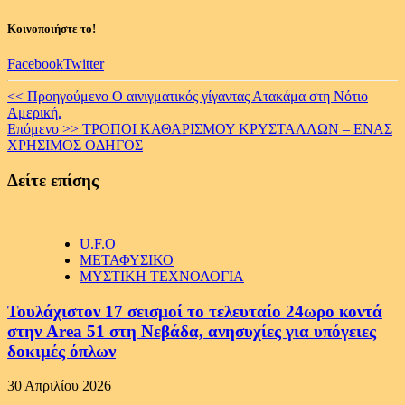
Κοινοποιήστε το!
Facebook
Twitter
Continue
<< Προηγούμενο
Ο αινιγματικός γίγαντας Ατακάμα στη Νότιο
Αμερική.
Reading
Επόμενο >>
ΤΡΟΠΟΙ ΚΑΘΑΡΙΣΜΟΥ ΚΡΥΣΤΑΛΛΩΝ – ENAΣ
ΧΡΗΣΙΜΟΣ ΟΔΗΓΟΣ
Δείτε επίσης
U.F.O
ΜΕΤΑΦΥΣΙΚΟ
ΜΥΣΤΙΚΗ ΤΕΧΝΟΛΟΓΙΑ
Τουλάχιστον 17 σεισμοί το τελευταίο 24ωρο κοντά
στην Area 51 στη Νεβάδα, ανησυχίες για υπόγειες
δοκιμές όπλων
30 Απριλίου 2026