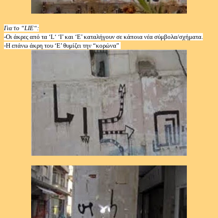
Για το “
LIE
“:
-Οι άκρες από τα ‘
L
‘ ‘Ι’ και ‘Ε’ καταλήγουν σε κάποια νέα σύμβολα/σχήματα.
-Η επάνω άκρη του ‘Ε’ θυμίζει την “κορώνα”