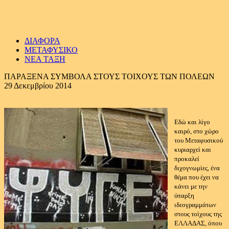
ΔΙΑΦΟΡΑ
ΜΕΤΑΦΥΣΙΚΟ
ΝΕΑ ΤΑΞΗ
ΠΑΡΑΞΕΝΑ ΣΥΜΒΟΛΑ ΣΤΟΥΣ ΤΟΙΧΟΥΣ ΤΩΝ ΠΟΛΕΩΝ
29 Δεκεμβρίου 2014
Εδώ και λίγο
καιρό, στο χώρο
του Μεταφυσικού
κυριαρχεί και
προκαλεί
διχογνωμίες, ένα
θέμα που έχει να
κάνει με την
ύπαρξη
ιδεογραμμάτων
στους τοίχους της
ΕΛΛΑΔΑΣ, όπου