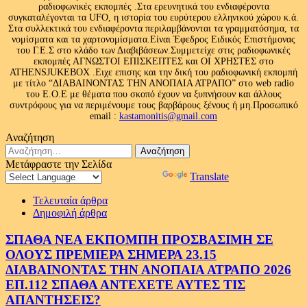
ραδιοφωνικές εκπομπές .Στα ερευνητικά του ενδιαφέροντα
συγκαταλέγονται τα UFO, η ιστορία του ευρύτερου ελληνικού χώρου κ.ά.
Στα συλλεκτικά του ενδιαφέροντα περιλαμβάνονται τα γραμματόσημα, τα
νομίσματα και τα χαρτονομίσματα.Είναι Έφεδρος Ειδικός Επιστήμονας
του Γ.Ε.Σ στο κλάδο των Διαβιβάσεων.Συμμετείχε στις ραδιοφωνικές
εκπομπές ΑΓΝΩΣΤΟΙ ΕΠΙΣΚΕΠΤΕΣ και ΟΙ ΧΡΗΣΤΕΣ στο
ATHENSJUKEBOX .Ειχε επισης και την δική του ραδιοφωνική εκπομπή
με τίτλο “ΔΙΑΒΑΙΝΟΝΤΑΣ ΤΗΝ ΑΝΟΠΑΙΑ ΑΤΡΑΠΟ” στο web radio
του Ε.Ο.Ε με θέματα που σκοπό έχουν να ξυπνήσουν και άλλους
συντρόφους για να περιμένουμε τους βαρβάρους ξένους ή μη.Προσωπικό
email :
kastamonitis@gmail.com
Αναζήτηση
Αναζήτηση
για:
Μετάφραστε την Σελίδα
Powered by
Translate
Τελευταία άρθρα
Δημοφιλή άρθρα
ΣΠΑΘΑ ΝΕΑ ΕΚΠΟΜΠΗ ΠΡΟΣΒΑΣΙΜΗ ΣΕ
ΟΛΟΥΣ ΠΡΕΜΙΕΡΑ ΣΗΜΕΡΑ 23.15
ΔΙΑΒΑΙΝΟΝΤΑΣ ΤΗΝ ΑΝΟΠΑΙΑ ΑΤΡΑΠΟ 2026
ΕΠ.112 ΣΠΑΘΑ ΑΝΤΕΧΕΤΕ ΑΥΤΕΣ ΤΙΣ
ΑΠΑΝΤΗΣΕΙΣ?