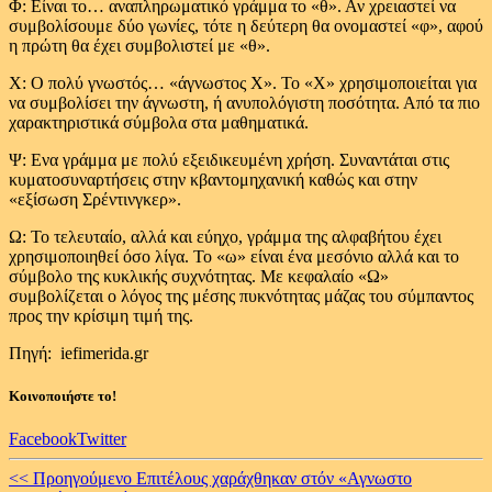
Φ: Είναι το… αναπληρωματικό γράμμα το «θ». Αν χρειαστεί να
συμβολίσουμε δύο γωνίες, τότε η δεύτερη θα ονομαστεί «φ», αφού
η πρώτη θα έχει συμβολιστεί με «θ».
Χ: Ο πολύ γνωστός… «άγνωστος Χ». Το «Χ» χρησιμοποιείται για
να συμβολίσει την άγνωστη, ή ανυπολόγιστη ποσότητα. Από τα πιο
χαρακτηριστικά σύμβολα στα μαθηματικά.
Ψ: Ενα γράμμα με πολύ εξειδικευμένη χρήση. Συναντάται στις
κυματοσυναρτήσεις στην κβαντομηχανική καθώς και στην
«εξίσωση Σρέντινγκερ».
Ω: Το τελευταίο, αλλά και εύηχο, γράμμα της αλφαβήτου έχει
χρησιμοποιηθεί όσο λίγα. Το «ω» είναι ένα μεσόνιο αλλά και το
σύμβολο της κυκλικής συχνότητας. Με κεφαλαίο «Ω»
συμβολίζεται ο λόγος της μέσης πυκνότητας μάζας του σύμπαντος
προς την κρίσιμη τιμή της.
Πηγή: iefimerida.gr
Κοινοποιήστε το!
Facebook
Twitter
Continue
<< Προηγούμενο
Επιτέλους χαράχθηκαν στόν «Αγνωστο