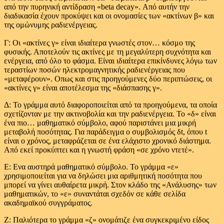
από την πυρηνική αντίδραση «beta decay». Από αυτήν την
διαδικασία έχουν προκύψει και οι ονομασίες των «ακτίνων β» και
της ομώνυμης ραδιενέργειας.
Γ: Οι «ακτίνες γ» είναι ιδιαίτερα γνωστές στον… κόσμο της
φυσικής. Αποτελούν τις ακτίνες με τη μεγαλύτερη συχνότητα και
ενέργεια, από όλο το φάσμα. Είναι ιδιαίτερα επικίνδυνες λόγω των
τεραστίων ποσών ηλεκτρομαγνητικής ραδιενέργειας που
«μεταφέρουν». Οπως και στις προηγούμενες δύο περιπτώσεις, οι
«ακτίνες γ» είναι αποτέλεσμα της «διάσπασης γ».
Δ: Το γράμμα αυτό διαφοροποιείται από τα προηγούμενα, τα οποία
σχετίζονταν με την ακτινοβολία και την ραδιενέργεια. Το «δ» είναι
ένα πιο… μαθηματικό σύμβολο, αφού παριστάνει μια μικρή
μεταβολή ποσότητας. Για παράδειγμα ο συμβολισμός δt, όπου t
είναι ο χρόνος, μεταφράζεται σε ένα ελάχιστο χρονικό διάστημα.
Από εκεί προκύπτει και η γνωστή φράση «σε χρόνο ντετέ».
Ε: Ενα αυστηρά μαθηματικό σύμβολο. Το γράμμα «ε»
χρησιμοποιείται για να δηλώσει μια αριθμητική ποσότητα που
μπορεί να γίνει αυθαίρετα μικρή. Στον κλάδο της «Ανάλυσης» των
μαθηματικών, το «ε» συναντάται σχεδόν σε κάθε σελίδα
ακαδημαϊκού συγγράματος.
Ζ: Παλιότερα το γράμμα «ζ» ονομάτιζε ένα συγκεκριμένο είδος