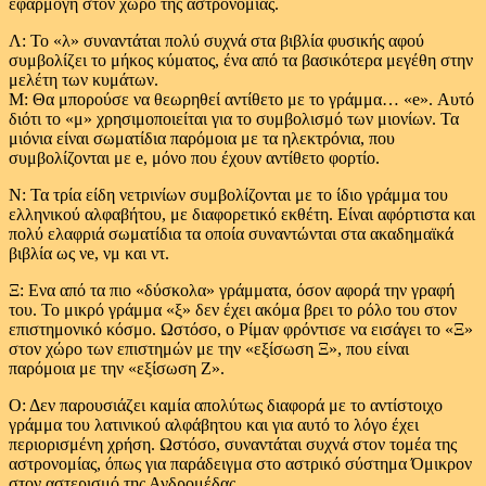
εφαρμογή στον χώρο της αστρονομίας.
Λ: Το «λ» συναντάται πολύ συχνά στα βιβλία φυσικής αφού
συμβολίζει το μήκος κύματος, ένα από τα βασικότερα μεγέθη στην
μελέτη των κυμάτων.
Μ: Θα μπορούσε να θεωρηθεί αντίθετο με το γράμμα… «e». Αυτό
διότι το «μ» χρησιμοποιείται για το συμβολισμό των μιονίων. Τα
μιόνια είναι σωματίδια παρόμοια με τα ηλεκτρόνια, που
συμβολίζονται με e, μόνο που έχουν αντίθετο φορτίο.
Ν: Τα τρία είδη νετρινίων συμβολίζονται με το ίδιο γράμμα του
ελληνικού αλφαβήτου, με διαφορετικό εκθέτη. Είναι αφόρτιστα και
πολύ ελαφριά σωματίδια τα οποία συναντώνται στα ακαδημαϊκά
βιβλία ως νe, νμ και ντ.
Ξ: Ενα από τα πιο «δύσκολα» γράμματα, όσον αφορά την γραφή
του. Το μικρό γράμμα «ξ» δεν έχει ακόμα βρει το ρόλο του στον
επιστημονικό κόσμο. Ωστόσο, ο Ρίμαν φρόντισε να εισάγει το «Ξ»
στον χώρο των επιστημών με την «εξίσωση Ξ», που είναι
παρόμοια με την «εξίσωση Ζ».
Ο: Δεν παρουσιάζει καμία απολύτως διαφορά με το αντίστοιχο
γράμμα του λατινικού αλφάβητου και για αυτό το λόγο έχει
περιορισμένη χρήση. Ωστόσο, συναντάται συχνά στον τομέα της
αστρονομίας, όπως για παράδειγμα στο αστρικό σύστημα Όμικρον
στον αστερισμό της Ανδρομέδας.