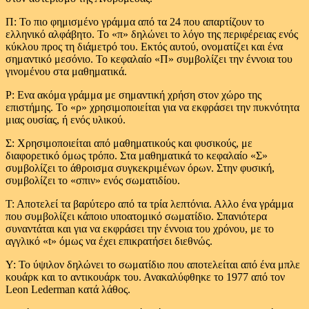
Π: Το πιο φημισμένο γράμμα από τα 24 που απαρτίζουν το
ελληνικό αλφάβητο. Το «π» δηλώνει το λόγο της περιφέρειας ενός
κύκλου προς τη διάμετρό του. Εκτός αυτού, ονοματίζει και ένα
σημαντικό μεσόνιο. Το κεφαλαίο «Π» συμβολίζει την έννοια του
γινομένου στα μαθηματικά.
Ρ: Ενα ακόμα γράμμα με σημαντική χρήση στον χώρο της
επιστήμης. Το «ρ» χρησιμοποιείται για να εκφράσει την πυκνότητα
μιας ουσίας, ή ενός υλικού.
Σ: Χρησιμοποιείται από μαθηματικούς και φυσικούς, με
διαφορετικό όμως τρόπο. Στα μαθηματικά το κεφαλαίο «Σ»
συμβολίζει το άθροισμα συγκεκριμένων όρων. Στην φυσική,
συμβολίζει το «σπιν» ενός σωματιδίου.
Τ: Αποτελεί τα βαρύτερο από τα τρία λεπτόνια. Αλλο ένα γράμμα
που συμβολίζει κάποιο υποατομικό σωματίδιο. Σπανιότερα
συναντάται και για να εκφράσει την έννοια του χρόνου, με το
αγγλικό «t» όμως να έχει επικρατήσει διεθνώς.
Υ: Το ύψιλον δηλώνει το σωματίδιο που αποτελείται από ένα μπλε
κουάρκ και το αντικουάρκ του. Ανακαλύφθηκε το 1977 από τον
Leon Lederman κατά λάθος.