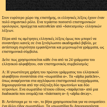
Στον ευρύτερο χώρο της επιστήμης, οι ελληνικές λέξεις έχουν έναν
πολύ σημαντικό ρόλο. Ενα τεράστιο ποσοστό επιστημονικών
ορολογιών, προέρχεται κατευθείαν από «δανεισμούς» ελληνικών
λέξεων.
Πέρα από τις αμέτρητες ελληνικές λέξεις όμως που μπορεί να
συναντήσει κανείς σε ένα ξενόγλωσσο ακαδημαϊκό βιβλίο, με
αντίστοιχη συχνότητα εμφανίζονται και μεμονωμένα γράμματα, ως
επιστημονικά σύμβολα.
Δείτε πως χρησιμοποιείται κάθε ένα από τα 24 γράμματα του
ελληνικού αλφαβήτου, σαν επιστημονικός συμβολισμός:
Α: Η γνωστότερη χρήση του πρώτου γράμματος του ελληνικού
αλφαβήτου συναντάται στα «σωματίδια α». Τα «alpha particles»,
όπως αναφέρονται στα αγγλόφωνα επιστημονικά συγγράμματα,
δημιουργούνται από την σύζευξη δύο πρωτονίων και δύο
νετρονίων. Ενα σωματίδιο τέτοιου είδους «παράγεται» από μια
διαδικασία που ονομάζεται «διάσπαση α» ή «alpha decay».
Β: Αντίστοιχα με το «α», το βήτα χρησιμοποιείται για να ονοματίσει
ένα άλλο είδος σωματιδίων. Τα «σωματίδια β» δημιουργούνται