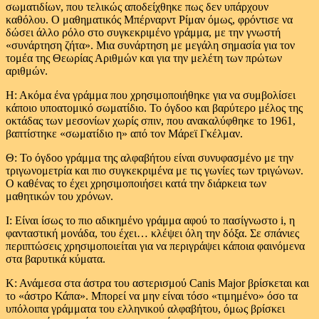
σωματιδίων, που τελικώς αποδείχθηκε πως δεν υπάρχουν
καθόλου. Ο μαθηματικός Μπέρναρντ Ρίμαν όμως, φρόντισε να
δώσει άλλο ρόλο στο συγκεκριμένο γράμμα, με την γνωστή
«συνάρτηση ζήτα». Μια συνάρτηση με μεγάλη σημασία για τον
τομέα της Θεωρίας Αριθμών και για την μελέτη των πρώτων
αριθμών.
Η: Ακόμα ένα γράμμα που χρησιμοποιήθηκε για να συμβολίσει
κάποιο υποατομικό σωματίδιο. Το όγδοο και βαρύτερο μέλος της
οκτάδας των μεσονίων χωρίς σπιν, που ανακαλύφθηκε το 1961,
βαπτίστηκε «σωματίδιο η» από τον Μάρεϊ Γκέλμαν.
Θ: Το όγδοο γράμμα της αλφαβήτου είναι συνυφασμένο με την
τριγωνομετρία και πιο συγκεκριμένα με τις γωνίες των τριγώνων.
Ο καθένας το έχει χρησιμοποιήσει κατά την διάρκεια των
μαθητικών του χρόνων.
Ι: Είναι ίσως το πιο αδικημένο γράμμα αφού το πασίγνωστο i, η
φανταστική μονάδα, του έχει… κλέψει όλη την δόξα. Σε σπάνιες
περιπτώσεις χρησιμοποιείται για να περιγράψει κάποια φαινόμενα
στα βαρυτικά κύματα.
Κ: Ανάμεσα στα άστρα του αστερισμού Canis Major βρίσκεται και
το «άστρο Κάπα». Μπορεί να μην είναι τόσο «τιμημένο» όσο τα
υπόλοιπα γράμματα του ελληνικού αλφαβήτου, όμως βρίσκει