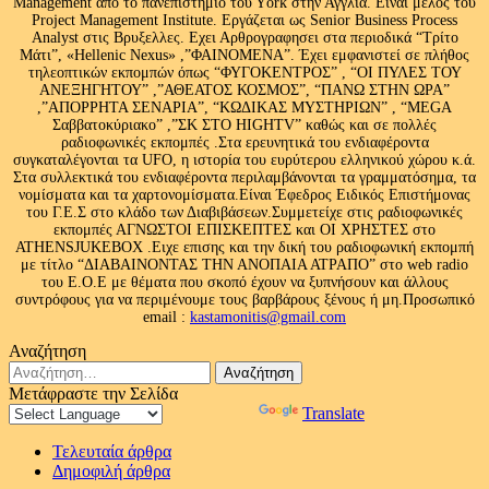
Management από το πανεπιστήμιο του Υork στην Αγγλία. Είναι μέλος του
Project Management Institute. Εργάζεται ως Senior Business Process
Analyst στις Βρυξελλες. Εχει Αρθρογραφησει στα περιοδικά “Τρίτο
Μάτι”, «Hellenic Nexus» ,”ΦΑΙΝΟΜΕΝΑ”. Έχει εμφανιστεί σε πλήθος
τηλεοπτικών εκπομπών όπως “ΦΥΓΟΚΕΝΤΡΟΣ” , “ΟΙ ΠΥΛΕΣ ΤΟΥ
ΑΝΕΞΗΓΗΤΟΥ” ,”ΑΘΕΑΤΟΣ ΚΟΣΜΟΣ”, “ΠΑΝΩ ΣΤΗΝ ΩΡΑ”
,”ΑΠΟΡΡΗΤΑ ΣΕΝΑΡΙΑ”, “ΚΩΔΙΚΑΣ ΜΥΣΤΗΡΙΩΝ” , “MEGA
Σαββατοκύριακο” ,”ΣΚ ΣΤΟ HIGHTV” καθώς και σε πολλές
ραδιοφωνικές εκπομπές .Στα ερευνητικά του ενδιαφέροντα
συγκαταλέγονται τα UFO, η ιστορία του ευρύτερου ελληνικού χώρου κ.ά.
Στα συλλεκτικά του ενδιαφέροντα περιλαμβάνονται τα γραμματόσημα, τα
νομίσματα και τα χαρτονομίσματα.Είναι Έφεδρος Ειδικός Επιστήμονας
του Γ.Ε.Σ στο κλάδο των Διαβιβάσεων.Συμμετείχε στις ραδιοφωνικές
εκπομπές ΑΓΝΩΣΤΟΙ ΕΠΙΣΚΕΠΤΕΣ και ΟΙ ΧΡΗΣΤΕΣ στο
ATHENSJUKEBOX .Ειχε επισης και την δική του ραδιοφωνική εκπομπή
με τίτλο “ΔΙΑΒΑΙΝΟΝΤΑΣ ΤΗΝ ΑΝΟΠΑΙΑ ΑΤΡΑΠΟ” στο web radio
του Ε.Ο.Ε με θέματα που σκοπό έχουν να ξυπνήσουν και άλλους
συντρόφους για να περιμένουμε τους βαρβάρους ξένους ή μη.Προσωπικό
email :
kastamonitis@gmail.com
Αναζήτηση
Αναζήτηση
για:
Μετάφραστε την Σελίδα
Powered by
Translate
Τελευταία άρθρα
Δημοφιλή άρθρα