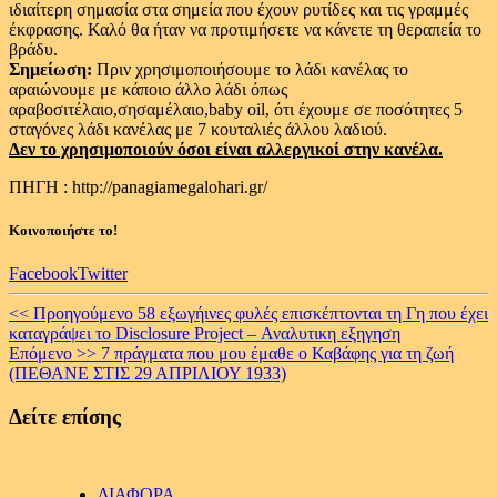
ιδιαίτερη σημασία στα σημεία που έχουν ρυτίδες και τις γραμμές
έκφρασης. Καλό θα ήταν να προτιμήσετε να κάνετε τη θεραπεία το
βράδυ.
Σημείωση:
Πριν χρησιμοποιήσουμε το λάδι κανέλας το
αραιώνουμε με κάποιο άλλο λάδι όπως
αραβοσιτέλαιο,σησαμέλαιο,baby oil, ότι έχουμε σε ποσότητες 5
σταγόνες λάδι κανέλας με 7 κουταλιές άλλου λαδιού.
Δεν το χρησιμοποιούν όσοι είναι αλλεργικοί στην κανέλα.
ΠΗΓΗ : http://panagiamegalohari.gr/
Κοινοποιήστε το!
Facebook
Twitter
Continue
<< Προηγούμενο
58 εξωγήινες φυλές επισκέπτονται τη Γη που έχει
καταγράψει το Disclosure Project – Αναλυτικη εξηγηση
Reading
Επόμενο >>
7 πράγματα που μου έμαθε ο Καβάφης για τη ζωή
(ΠΕΘΑΝΕ ΣΤΙΣ 29 ΑΠΡΙΛΙΟΥ 1933)
Δείτε επίσης
ΔΙΑΦΟΡΑ