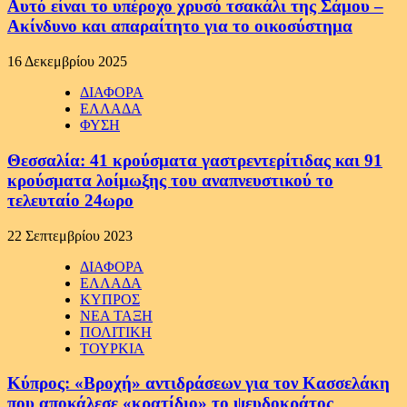
Αυτό είναι το υπέροχο χρυσό τσακάλι της Σάμου –
Ακίνδυνο και απαραίτητο για το οικοσύστημα
16 Δεκεμβρίου 2025
ΔΙΑΦΟΡΑ
ΕΛΛΑΔΑ
ΦΥΣΗ
Θεσσαλία: 41 κρούσματα γαστρεντερίτιδας και 91
κρούσματα λοίμωξης του αναπνευστικού το
τελευταίο 24ωρο
22 Σεπτεμβρίου 2023
ΔΙΑΦΟΡΑ
ΕΛΛΑΔΑ
ΚΥΠΡΟΣ
ΝΕΑ ΤΑΞΗ
ΠΟΛΙΤΙΚΗ
ΤΟΥΡΚΙΑ
Κύπρος: «Βροχή» αντιδράσεων για τον Κασσελάκη
που αποκάλεσε «κρατίδιο» το ψευδοκράτος