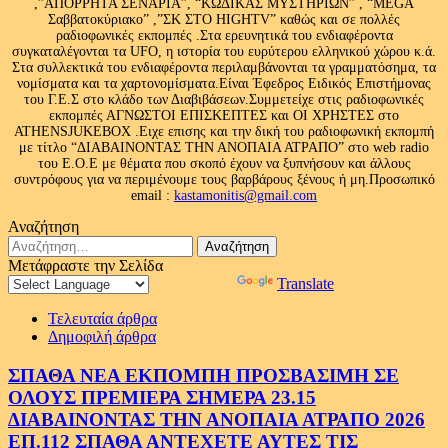
,”ΑΠΟΡΡΗΤΑ ΣΕΝΑΡΙΑ”, “ΚΩΔΙΚΑΣ ΜΥΣΤΗΡΙΩΝ” , “MEGA
Σαββατοκύριακο” ,”ΣΚ ΣΤΟ HIGHTV” καθώς και σε πολλές
ραδιοφωνικές εκπομπές .Στα ερευνητικά του ενδιαφέροντα
συγκαταλέγονται τα UFO, η ιστορία του ευρύτερου ελληνικού χώρου κ.ά.
Στα συλλεκτικά του ενδιαφέροντα περιλαμβάνονται τα γραμματόσημα, τα
νομίσματα και τα χαρτονομίσματα.Είναι Έφεδρος Ειδικός Επιστήμονας
του Γ.Ε.Σ στο κλάδο των Διαβιβάσεων.Συμμετείχε στις ραδιοφωνικές
εκπομπές ΑΓΝΩΣΤΟΙ ΕΠΙΣΚΕΠΤΕΣ και ΟΙ ΧΡΗΣΤΕΣ στο
ATHENSJUKEBOX .Ειχε επισης και την δική του ραδιοφωνική εκπομπή
με τίτλο “ΔΙΑΒΑΙΝΟΝΤΑΣ ΤΗΝ ΑΝΟΠΑΙΑ ΑΤΡΑΠΟ” στο web radio
του Ε.Ο.Ε με θέματα που σκοπό έχουν να ξυπνήσουν και άλλους
συντρόφους για να περιμένουμε τους βαρβάρους ξένους ή μη.Προσωπικό
email :
kastamonitis@gmail.com
Αναζήτηση
Αναζήτηση
για:
Μετάφραστε την Σελίδα
Powered by
Translate
Τελευταία άρθρα
Δημοφιλή άρθρα
ΣΠΑΘΑ ΝΕΑ ΕΚΠΟΜΠΗ ΠΡΟΣΒΑΣΙΜΗ ΣΕ
ΟΛΟΥΣ ΠΡΕΜΙΕΡΑ ΣΗΜΕΡΑ 23.15
ΔΙΑΒΑΙΝΟΝΤΑΣ ΤΗΝ ΑΝΟΠΑΙΑ ΑΤΡΑΠΟ 2026
ΕΠ.112 ΣΠΑΘΑ ΑΝΤΕΧΕΤΕ ΑΥΤΕΣ ΤΙΣ