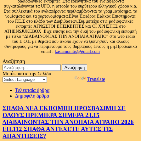
ραδιοφωνικές εκπομπές .Στα ερευνητικά του ενδιαφέροντα
συγκαταλέγονται τα UFO, η ιστορία του ευρύτερου ελληνικού χώρου κ.ά.
Στα συλλεκτικά του ενδιαφέροντα περιλαμβάνονται τα γραμματόσημα, τα
νομίσματα και τα χαρτονομίσματα.Είναι Έφεδρος Ειδικός Επιστήμονας
του Γ.Ε.Σ στο κλάδο των Διαβιβάσεων.Συμμετείχε στις ραδιοφωνικές
εκπομπές ΑΓΝΩΣΤΟΙ ΕΠΙΣΚΕΠΤΕΣ και ΟΙ ΧΡΗΣΤΕΣ στο
ATHENSJUKEBOX .Ειχε επισης και την δική του ραδιοφωνική εκπομπή
με τίτλο “ΔΙΑΒΑΙΝΟΝΤΑΣ ΤΗΝ ΑΝΟΠΑΙΑ ΑΤΡΑΠΟ” στο web radio
του Ε.Ο.Ε με θέματα που σκοπό έχουν να ξυπνήσουν και άλλους
συντρόφους για να περιμένουμε τους βαρβάρους ξένους ή μη.Προσωπικό
email :
kastamonitis@gmail.com
Αναζήτηση
Αναζήτηση
για:
Μετάφραστε την Σελίδα
Powered by
Translate
Τελευταία άρθρα
Δημοφιλή άρθρα
ΣΠΑΘΑ ΝΕΑ ΕΚΠΟΜΠΗ ΠΡΟΣΒΑΣΙΜΗ ΣΕ
ΟΛΟΥΣ ΠΡΕΜΙΕΡΑ ΣΗΜΕΡΑ 23.15
ΔΙΑΒΑΙΝΟΝΤΑΣ ΤΗΝ ΑΝΟΠΑΙΑ ΑΤΡΑΠΟ 2026
ΕΠ.112 ΣΠΑΘΑ ΑΝΤΕΧΕΤΕ ΑΥΤΕΣ ΤΙΣ
ΑΠΑΝΤΗΣΕΙΣ?