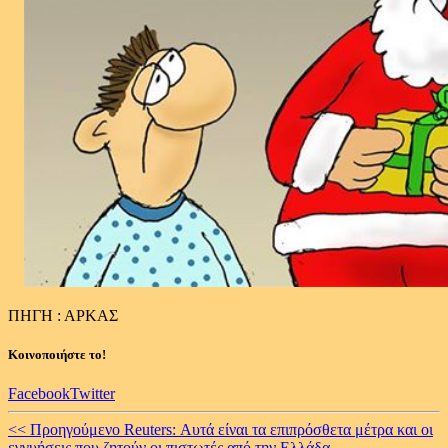
ΠΗΓΗ : ΑΡΚΑΣ
Κοινοποιήστε το!
Facebook
Twitter
Continue
<< Προηγούμενο
Reuters: Αυτά είναι τα επιπρόσθετα μέτρα και οι
εγγυήσεις που ζητούν οι πιστωτές από την Ελλάδα