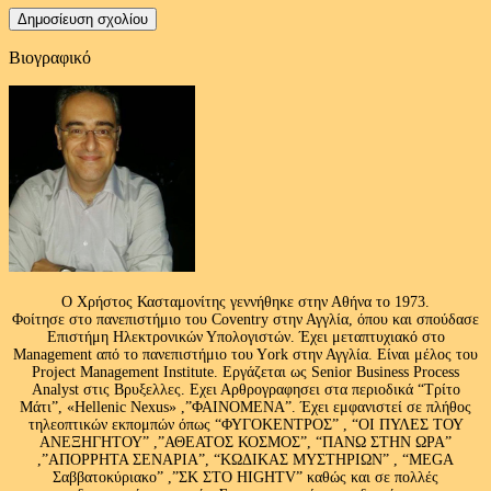
Βιογραφικό
Ο Χρήστος Κασταμονίτης γεννήθηκε στην Αθήνα το 1973.
Φοίτησε στο πανεπιστήμιο του Coventry στην Αγγλία, όπου και σπούδασε
Επιστήμη Ηλεκτρονικών Υπολογιστών. Έχει μεταπτυχιακό στο
Management από το πανεπιστήμιο του Υork στην Αγγλία. Είναι μέλος του
Project Management Institute. Εργάζεται ως Senior Business Process
Analyst στις Βρυξελλες. Εχει Αρθρογραφησει στα περιοδικά “Τρίτο
Μάτι”, «Hellenic Nexus» ,”ΦΑΙΝΟΜΕΝΑ”. Έχει εμφανιστεί σε πλήθος
τηλεοπτικών εκπομπών όπως “ΦΥΓΟΚΕΝΤΡΟΣ” , “ΟΙ ΠΥΛΕΣ ΤΟΥ
ΑΝΕΞΗΓΗΤΟΥ” ,”ΑΘΕΑΤΟΣ ΚΟΣΜΟΣ”, “ΠΑΝΩ ΣΤΗΝ ΩΡΑ”
,”ΑΠΟΡΡΗΤΑ ΣΕΝΑΡΙΑ”, “ΚΩΔΙΚΑΣ ΜΥΣΤΗΡΙΩΝ” , “MEGA
Σαββατοκύριακο” ,”ΣΚ ΣΤΟ HIGHTV” καθώς και σε πολλές