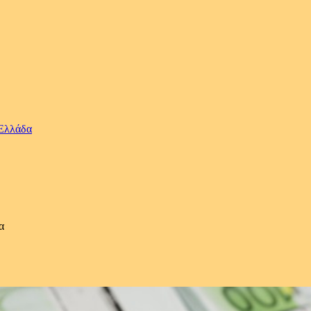
 Ελλάδα
α