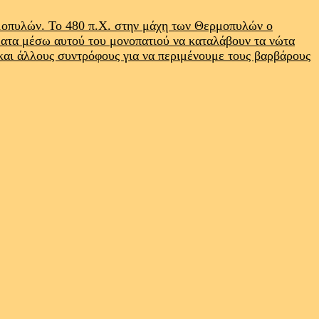
ρμοπυλών. Το 480 π.Χ. στην μάχη των Θερμοπυλών ο
ματα μέσω αυτού του μονοπατιού να καταλάβουν τα νώτα
 και άλλους συντρόφους για να περιμένουμε τους βαρβάρους