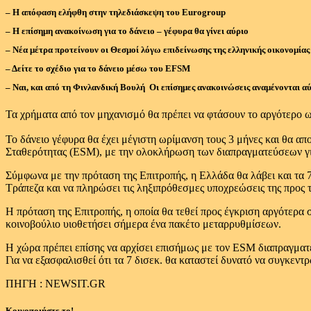
– Η απόφαση ελήφθη στην τηλεδιάσκεψη του Eurogroup
– Η επίσημη ανακοίνωση για το δάνειο – γέφυρα θα γίνει αύριο
– Νέα μέτρα προτείνουν οι Θεσμοί λόγω επιδείνωσης της ελληνικής οικονομίας
– Δείτε το σχέδιο για το δάνειο μέσω του EFSM
– Ναι, και από τη Φινλανδική Βουλή Οι επίσημες ανακοινώσεις αναμένονται α
Τα χρήματα από τον μηχανισμό θα πρέπει να φτάσουν το αργότερο 
Το δάνειο γέφυρα θα έχει μέγιστη ωρίμανση τους 3 μήνες και θα 
Σταθερότητας (ESM), με την ολοκλήρωση των διαπραγματεύσεων για
Σύμφωνα με την πρόταση της Επιτροπής, η Ελλάδα θα λάβει και τα 
Τράπεζα και να πληρώσει τις ληξιπρόθεσμες υποχρεώσεις της προς 
Η πρόταση της Επιτροπής, η οποία θα τεθεί προς έγκριση αργότερα 
κοινοβούλιο υιοθετήσει σήμερα ένα πακέτο μεταρρυθμίσεων.
Η χώρα πρέπει επίσης να αρχίσει επισήμως με τον ESM διαπραγματε
Για να εξασφαλισθεί ότι τα 7 δισεκ. θα καταστεί δυνατό να συγκεν
ΠΗΓΗ : NEWSIT.GR
Κοινοποιήστε το!