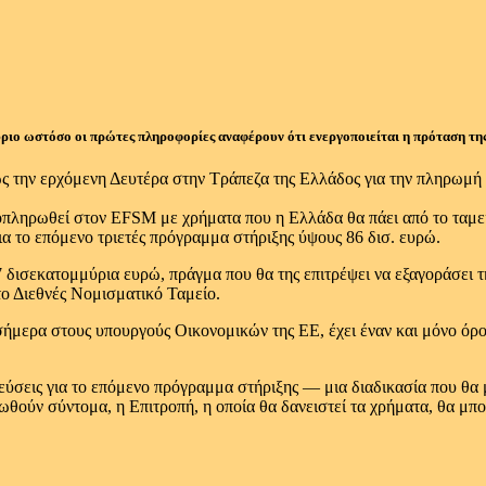
ύριο ωστόσο οι πρώτες πληροφορίες αναφέρουν ότι ενεργοποιείται η πρόταση τ
ως την ερχόμενη Δευτέρα στην Τράπεζα της Ελλάδος για την πληρωμ
αποπληρωθεί στον EFSM με χρήματα που η Ελλάδα θα πάει από το τα
 το επόμενο τριετές πρόγραμμα στήριξης ύψους 86 δισ. ευρώ.
7 δισεκατομμύρια ευρώ, πράγμα που θα της επιτρέψει να εξαγοράσει 
το Διεθνές Νομισματικό Ταμείο.
σήμερα στους υπουργούς Οικονομικών της ΕΕ, έχει έναν και μόνο όρο
ύσεις για το επόμενο πρόγραμμα στήριξης — μια διαδικασία που θα 
τρωθούν σύντομα, η Επιτροπή, η οποία θα δανειστεί τα χρήματα, θα μ