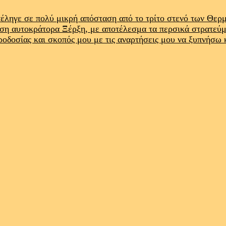
έληγε σε πολύ μικρή απόσταση από το τρίτο στενό των Θε
ρση αυτοκράτορα Ξέρξη, με αποτέλεσμα τα περσικά στρατεύ
προδοσίας και σκοπός μου με τις αναρτήσεις μου να ξυπνήσω