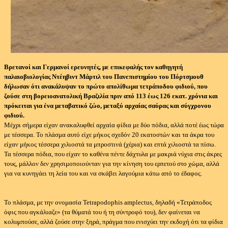
Βρετανοί και Γερμανοί ερευνητές, με επικεφαλής τον καθηγητή
παλαιοβιολογίας Ντέηβιντ Μάρτιλ του Πανεπιστημίου του Πόρτσμουθ
δήλωσαν ότι ανακάλυψαν το πρώτο απολίθωμα τετράποδου φιδιού, που
ζούσε στη βορειοανατολική Βραζιλία πριν από 113 έως 126 εκατ. χρόνια και
πρόκειται για ένα μεταβατικό ζώο, μεταξύ αρχαίας σαύρας και σύγχρονου
φιδιού.
Μέχρι σήμερα είχαν ανακαλυφθεί αρχαία φίδια με δύο πόδια, αλλά ποτέ έως τώρα
με τέσσερα. Το πλάσμα αυτό είχε μήκος σχεδόν 20 εκατοστών και τα άκρα του
είχαν μήκος τέσσερα χιλιοστά τα μπροστινά (χέρια) και επτά χιλιοστά τα πίσω.
Τα τέσσερα πόδια, που είχαν το καθένα πέντε δάχτυλα με μακριά νύχια στις άκρες
τους, μάλλον δεν χρησιμοποιούνταν για την κίνηση του ερπετού στο χώμα, αλλά
για να κυνηγάει τη λεία του και να σκάβει λαγούμια κάτω από το έδαφος.
Το πλάσμα, με την ονομασία Tetrapodophis amplectus, δηλαδή «Τετράποδος
όφις που αγκάλιαζε» (τα θύματά του ή τη σύντροφό του), δεν φαίνεται να
κολυμπούσε, αλλά ζούσε στην ξηρά, πράγμα που ενισχύει την εκδοχή ότι τα φίδια