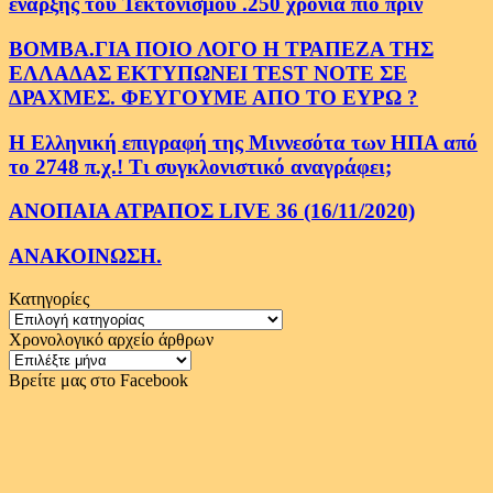
εναρξης του Τεκτονισμου .250 χρονια πιο πριν
ΒΟΜΒΑ.ΓΙΑ ΠΟΙΟ ΛΟΓΟ Η ΤΡΑΠΕΖΑ ΤΗΣ
ΕΛΛΑΔΑΣ ΕΚΤΥΠΩΝΕΙ TEST NOTE ΣΕ
ΔΡΑΧΜΕΣ. ΦΕΥΓΟΥΜΕ ΑΠΟ ΤΟ ΕΥΡΩ ?
Η Ελληνική επιγραφή της Μιννεσότα των ΗΠΑ από
το 2748 π.χ.! Τι συγκλονιστικό αναγράφει;
ΑΝΟΠΑΙΑ ΑΤΡΑΠΟΣ LIVE 36 (16/11/2020)
ΑΝΑΚΟΙΝΩΣΗ.
Κατηγορίες
Κατηγορίες
Χρονολογικό αρχείο άρθρων
Χρονολογικό
αρχείο
Βρείτε μας στο Facebook
άρθρων