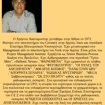
Ο Χρήστος Κασταμονίτης γεννήθηκε στην Αθήνα το 1973.
Φοίτησε στο πανεπιστήμιο του Coventry στην Αγγλία, όπου και σπούδασε
Επιστήμη Ηλεκτρονικών Υπολογιστών. Έχει μεταπτυχιακό στο
Management από το πανεπιστήμιο του Υork στην Αγγλία. Είναι μέλος του
Project Management Institute. Εργάζεται ως Senior Business Process
Analyst στις Βρυξελλες. Εχει Αρθρογραφησει στα περιοδικά “Τρίτο
Μάτι”, «Hellenic Nexus» ,”ΦΑΙΝΟΜΕΝΑ”. Έχει εμφανιστεί σε πλήθος
τηλεοπτικών εκπομπών όπως “ΦΥΓΟΚΕΝΤΡΟΣ” , “ΟΙ ΠΥΛΕΣ ΤΟΥ
ΑΝΕΞΗΓΗΤΟΥ” ,”ΑΘΕΑΤΟΣ ΚΟΣΜΟΣ”, “ΠΑΝΩ ΣΤΗΝ ΩΡΑ”
,”ΑΠΟΡΡΗΤΑ ΣΕΝΑΡΙΑ”, “ΚΩΔΙΚΑΣ ΜΥΣΤΗΡΙΩΝ” , “MEGA
Σαββατοκύριακο” ,”ΣΚ ΣΤΟ HIGHTV” καθώς και σε πολλές
ραδιοφωνικές εκπομπές .Στα ερευνητικά του ενδιαφέροντα
συγκαταλέγονται τα UFO, η ιστορία του ευρύτερου ελληνικού χώρου κ.ά.
Στα συλλεκτικά του ενδιαφέροντα περιλαμβάνονται τα γραμματόσημα, τα
νομίσματα και τα χαρτονομίσματα.Είναι Έφεδρος Ειδικός Επιστήμονας
του Γ.Ε.Σ στο κλάδο των Διαβιβάσεων.Συμμετείχε στις ραδιοφωνικές
εκπομπές ΑΓΝΩΣΤΟΙ ΕΠΙΣΚΕΠΤΕΣ και ΟΙ ΧΡΗΣΤΕΣ στο
ATHENSJUKEBOX .Ειχε επισης και την δική του ραδιοφωνική εκπομπή