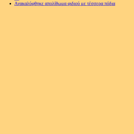
Ανακαλύφθηκε απολίθωμα φιδιού με τέσσερα πόδια