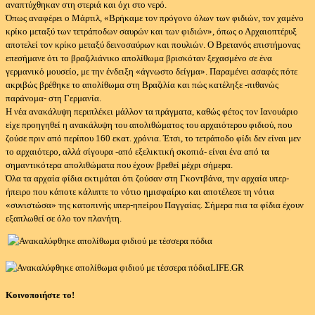
αναπτύχθηκαν στη στεριά και όχι στο νερό.
Όπως αναφέρει ο Μάρτιλ, «Βρήκαμε τον πρόγονο όλων των φιδιών, τον χαμένο
κρίκο μεταξύ των τετράποδων σαυρών και των φιδιών», όπως ο Αρχαιοπτέρυξ
αποτελεί τον κρίκο μεταξύ δεινοσαύρων και πουλιών. Ο Βρετανός επιστήμονας
επεσήμανε ότι το βραζιλιάνικο απολίθωμα βρισκόταν ξεχασμένο σε ένα
γερμανικό μουσείο, με την ένδειξη «άγνωστο δείγμα». Παραμένει ασαφές πότε
ακριβώς βρέθηκε το απολίθωμα στη Βραζιλία και πώς κατέληξε -πιθανώς
παράνομα- στη Γερμανία.
Η νέα ανακάλυψη περιπλέκει μάλλον τα πράγματα, καθώς φέτος τον Ιανουάριο
είχε προηγηθεί η ανακάλυψη του απολιθώματος του αρχαιότερου φιδιού, που
ζούσε πριν από περίπου 160 εκατ. χρόνια. Έτσι, το τετράποδο φίδι δεν είναι μεν
το αρχαιότερο, αλλά σίγουρα -από εξελικτική σκοπιά- είναι ένα από τα
σημαντικότερα απολιθώματα που έχουν βρεθεί μέχρι σήμερα.
Όλα τα αρχαία φίδια εκτιμάται ότι ζούσαν στη Γκοντβάνα, την αρχαία υπερ-
ήπειρο που κάποτε κάλυπτε το νότιο ημισφαίριο και αποτέλεσε τη νότια
«συνιστώσα» της κατοπινής υπερ-ηπείρου Παγγαίας. Σήμερα πια τα φίδια έχουν
εξαπλωθεί σε όλο τον πλανήτη.
LIFE.GR
Κοινοποιήστε το!