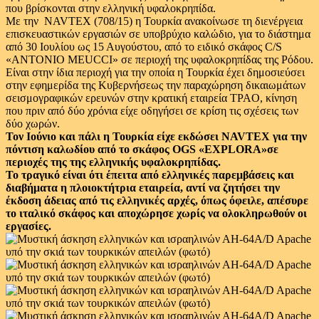
που βρίσκονται στην ελληνική υφαλοκρηπίδα.
Με την NAVTEX (708/15) η Τουρκία ανακοίνωσε τη διενέργεια
επισκευαστικών εργασιών σε υποβρύχιο καλώδιο, για το διάστημα
από 30 Ιουλίου ως 15 Αυγούστου, από το ειδικό σκάφος C/S
«ANTONIO MEUCCI» σε περιοχή της υφαλοκρηπίδας της Ρόδου.
Είναι στην ίδια περιοχή για την οποία η Τουρκία έχει δημοσιεύσει
στην εφημερίδα της Κυβερνήσεως την παραχώρηση δικαιωμάτων
σεισμογραφικών ερευνών στην κρατική εταιρεία TPAO, κίνηση
που πριν από δύο χρόνια είχε οδηγήσει σε κρίση τις σχέσεις των
δύο χωρών.
Τον Ιούνιο και πάλι η Τουρκία είχε εκδώσει NAVTEX για την
πόντιση καλωδίου από το σκάφος OGS «EXPLORA»σε
περιοχές της της ελληνικής υφαλοκρηπίδας.
Το τραγικό είναι ότι έπειτα από ελληνικές παρεμβάσεις και
διαβήματα η πλοιοκτήτρια εταιρεία, αντί να ζητήσει την
έκδοση άδειας από τις ελληνικές αρχές, όπως όφειλε, απέσυρε
το ιταλικό σκάφος και αποχώρησε χωρίς να ολοκληρωθούν οι
εργασίες.