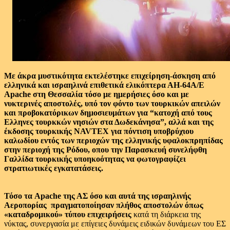
Με άκρα μυστικότητα εκτελέστηκε επιχείρηση-άσκηση από
ελληνικά και ισραηλινά
επιθετικά ελικόπτερα ΑΗ-64Α/Ε
Apache
στη Θεσσαλία τόσο με ημερήσιες όσο και με
νυκτερινές αποστολές, υπό τον φόντο των τουρκικών απειλών
και προβοκατόρικων δημοσιευμάτων για “κατοχή από τους
Ελληνες τουρκκών νησιών στα Δωδεκάνησα”, αλλά και της
έκδοσης τουρκικής NAVTEX για πόντιση υποβρύχιου
καλωδίου εντός των περιοχών της ελληνικής υφαλοκπρηπίδας
στην περιοχή της Ρόδου, οπου την Παρασκευή συνελήφθη
Γαλλίδα τουρκικής υποηκοότητας να φωτογραφίζει
στρατιωτικές εγκατατάσεις.
Τόσο τα
Apache
της ΑΣ όσο και αυτά της ισραηλινής
Αεροπορίας πραγματοποίησαν πλήθος αποστολών όπως
«καταδρομικού» τύπου επιχειρήσεις
κατά τη διάρκεια της
νύκτας, συνεργασία με επίγειες δυνάμεις ειδικών δυνάμεων του ΕΣ