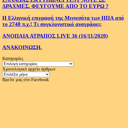
ΔΡΑΧΜΕΣ. ΦΕΥΓΟΥΜΕ ΑΠΟ ΤΟ ΕΥΡΩ ?
Η Ελληνική επιγραφή της Μιννεσότα των ΗΠΑ από
το 2748 π.χ.! Τι συγκλονιστικό αναγράφει;
ΑΝΟΠΑΙΑ ΑΤΡΑΠΟΣ LIVE 36 (16/11/2020)
ΑΝΑΚΟΙΝΩΣΗ.
Κατηγορίες
Κατηγορίες
Χρονολογικό αρχείο άρθρων
Χρονολογικό
αρχείο
Βρείτε μας στο Facebook
άρθρων