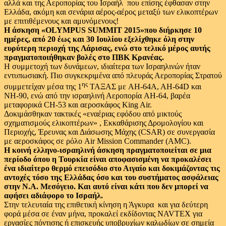
αλλά και της Αεροπορίας του Ισραήλ που επίσης έφθασαν στην
Ελλάδα, ακόμη και σενάρια αέρος-αέρος μεταξύ των ελικοπτέρων
με επιτιθέμενους και αμυνόμενους!
Η άσκηση «OLYMPUS SUMMIT 2015»που διήρκησε 10
ημέρες, από 20 έως και 30 Ιουλίου εξελίχθηκε όλη στην
ευρύτερη περιοχή της Λάρισας, ενώ στο τελικό μέρος αυτής
πραγματοποιήθηκαν βολές στο ΠΒΚ Κρανέας.
Η συμμετοχή των δυνάμεων, ιδιαίτερα των Ισραηλινών ήταν
εντυπωσιακή. Πιο συγκεκριμένα από πλευράς Αεροπορίας Στρατού
ης
συμμετείχαν μέσα της 1
ΤΑΞΑΣ με AH-64A, AH-64D και
ΝΗ-90, ενώ από την ισραηλινή Αεροπορία AH-64, βαρέα
μεταφορικά CH-53 και αεροσκάφος King Air.
Δοκιμάσθηκαν τακτικές «εναέριας εφόδου από μικτούς
σχηματισμούς ελικοπτέρων» , Εκκαθάρισης Δρομολογίου και
Περιοχής, Έρευνας και Διάσωσης Μάχης (CSAR) σε συνεργασία
με αεροσκάφος σε ρόλο Air Mission Commander (AMC).
Η κοινή ελληνο-ισραηλινή άσκηση πραγματοποιείται σε μια
περίοδο όπου η Τουρκία είναι αποφασισμένη να προκαλέσει
ένα ιδιαίτερο θερμό επεισόδιο στο Αιγαίο και δοκιμάζοντας τις
αντοχές τόσο της Ελλάδας όσο και του συστήματος ασφάλειας
στην Ν.Α. Μεσόγειο. Και αυτό είναι κάτι που δεν μπορεί να
αφήσει αδιάφορο το Ισραήλ.
Στην τελευταία της επιθετική κίνηση η Άγκυρα και για δεύτερη
φορά μέσα σε έναν μήνα, προκαλεί εκδίδοντας NAVTEX για
εργασίες πόντισης ή επισκευής υποβρυχίων καλωδίων σε σημεία