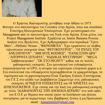
Ο Χρήστος Κασταμονίτης γεννήθηκε στην Αθήνα το 1973.
Φοίτησε στο πανεπιστήμιο του Coventry στην Αγγλία, όπου και σπούδασε
Επιστήμη Ηλεκτρονικών Υπολογιστών. Έχει μεταπτυχιακό στο
Management από το πανεπιστήμιο του Υork στην Αγγλία. Είναι μέλος του
Project Management Institute. Εργάζεται ως Senior Business Process
Analyst στις Βρυξελλες. Εχει Αρθρογραφησει στα περιοδικά “Τρίτο
Μάτι”, «Hellenic Nexus» ,”ΦΑΙΝΟΜΕΝΑ”. Έχει εμφανιστεί σε πλήθος
τηλεοπτικών εκπομπών όπως “ΦΥΓΟΚΕΝΤΡΟΣ” , “ΟΙ ΠΥΛΕΣ ΤΟΥ
ΑΝΕΞΗΓΗΤΟΥ” ,”ΑΘΕΑΤΟΣ ΚΟΣΜΟΣ”, “ΠΑΝΩ ΣΤΗΝ ΩΡΑ”
,”ΑΠΟΡΡΗΤΑ ΣΕΝΑΡΙΑ”, “ΚΩΔΙΚΑΣ ΜΥΣΤΗΡΙΩΝ” , “MEGA
Σαββατοκύριακο” ,”ΣΚ ΣΤΟ HIGHTV” καθώς και σε πολλές
ραδιοφωνικές εκπομπές .Στα ερευνητικά του ενδιαφέροντα
συγκαταλέγονται τα UFO, η ιστορία του ευρύτερου ελληνικού χώρου κ.ά.
Στα συλλεκτικά του ενδιαφέροντα περιλαμβάνονται τα γραμματόσημα, τα
νομίσματα και τα χαρτονομίσματα.Είναι Έφεδρος Ειδικός Επιστήμονας
του Γ.Ε.Σ στο κλάδο των Διαβιβάσεων.Συμμετείχε στις ραδιοφωνικές
εκπομπές ΑΓΝΩΣΤΟΙ ΕΠΙΣΚΕΠΤΕΣ και ΟΙ ΧΡΗΣΤΕΣ στο
ATHENSJUKEBOX .Ειχε επισης και την δική του ραδιοφωνική εκπομπή
με τίτλο “ΔΙΑΒΑΙΝΟΝΤΑΣ ΤΗΝ ΑΝΟΠΑΙΑ ΑΤΡΑΠΟ” στο web radio
του Ε.Ο.Ε με θέματα που σκοπό έχουν να ξυπνήσουν και άλλους
συντρόφους για να περιμένουμε τους βαρβάρους ξένους ή μη.Προσωπικό
email :
kastamonitis@gmail.com