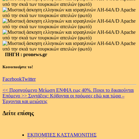
ΠΗΓΗ : pronews.gr
Κοινοποιήστε το!
Facebook
Twitter
Continue
<< Προηγούμενο
Μείωση ΕΝΦΙΑ εως 40%. Ποιοι το δικαιούνται
Επόμενο >>
Συντάξεις: Κόβονται οι πρόωρες εδώ και τώρα –
Reading
Έρχονται και μειώσεις
Δείτε επίσης
ΕΚΠΟΜΠΕΣ ΚΑΣΤΑΜΟΝΙΤΗΣ