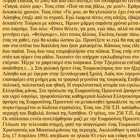
Λήδρα Πάλλας το 2002 και απο εκεί ατενίζει τον σκλαβομένο Πενταδ
«Γιαγιά, σώσε μας». Τους είπα: «Πού να σας βάλω, γιε μου!». Εράγ
δεκαοκτώ χρονών. Τους είπα: «Γιε μου, αν θα γλυτώσετε έχει ένα υ
Λάπηθος έπηξε από το στρατό. Εγώ έκαμνα πίττες στη σάτζιη, έβαζα
δεκαπέντε Τούρκοι με κάσκες. Ήμουν μάμμη σαράντα χρόνια μέσα σ
στο λαγούμι. Του λέω: «Όπου θέλετε, γιε μου, εγώ πάω, αλλά να σα
γεννήσει εγώ. «Φεύγουμε», λέει στους άλλους. Εκείνος έκοψε πίσω τ
ένας να χαθεί, εγώ θα κλαίω ώσπου ζω. Προσέξετε κι εγώ θα σας φρο
παν στα σπίτια του Καπλάνη που ήταν χαλασμένα. Κάποιος τους είδε
δυο παιδιά. Τους δυο τους επυροβολήσαν στα πόδκια. Ένας επήε στη 
σπίτι και ηύρεν ένα ράδιο. Άκουσεν ότι υπήρχαν εγκλωβισμένοι στο
επέρναν. Ήξερε το χαιρετισμό στα τούρκικα. Στην Τζιερύνεια επέτα
αναίσθητη (…). Στη φυλακή ήρτεν ένας Τουρκοκύπριος που τον ήξερ
Λάπηθο και με έφεραν στην Ξενοδοχειακή Σχολή. Λαός που λησμονεί
επαναφέρει στη μνήμη μας τα τραγικά γεγονότα της τουρκικής Εισβο
πολιτική, πολιτιστική και ηθική. Η συγκλονιστική ιστορία του εγκ
Ελληνίδας μάνας. Στο πρόσωπο της Ευφροσύνης Προεστού ξαναγεννι
και υγρό λαγούμι, τροφοδοτώντας καθημερινά δώδεκα Ελληνοκύπριου
άρνηση της Ευφροσύνης Προεστού να μετακινηθεί προκάλεσε τις υπο
συγκεντρωμένοι οι δώδεκα στρατιώτες. Ένας του 256 Τ.Π. κατόρθωσ
περιοχή του Βαβυλά, δυτικά της Λαπήθου. Ο τρίτος, του 256 Τ.Π.
Οι υπόλοιποι εννέα συνελήφθησαν μαζί με την Ευφροσύνη Προεστού
Γλίτωσε την τελευταία στιγμή, γιατί την αναγνώρισε ένας Τουρκοκύ
Χριστιανούς και Μουσουλμάνους της περιοχής. Ακολούθησε η απόλυ
Στις 17 Απριλίου 1993, απεβίωσε σε ηλικία 93 ετών και ετάφη σ