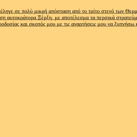
έληγε σε πολύ μικρή απόσταση από το τρίτο στενό των Θε
ρση αυτοκράτορα Ξέρξη, με αποτέλεσμα τα περσικά στρατεύ
προδοσίας και σκοπός μου με τις αναρτήσεις μου να ξυπνήσω