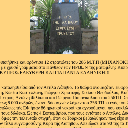
ς, περιποιήθηκε και φρόντισε 12 στρατιώτες του 286 Μ.Τ.Π (ΜΗ
αμμένο με χρυσά γράμματα στο Πάνθεον των ΗΡΩΩΝ της ματωμέν
!ΚΥΠΡΟΣ ΕΛΕΥΘΕΡΗ ΚΑΙ ΓΙΑ ΠΑΝΤΑ ΕΛΛΗΝΙΚΗ!!!
 καταληφθείσα από τον Αττίλα Λάπηθο. Το θαύμα ονομαζόταν Ευφρο
ίτη, Κώστα Καστελλανή, Γιώργου Χριστοφή, Στέλιου Θεοδούλου, Κ
τρου, Αντώνη Φιλίππου και Γιώργου Παπανικολάου του 256ΤΠ. Στη 
ως 8.000 ανδρών, έναντι δύο ισχνών λόχων του 256 ΤΠ κι ενός του
 απώλειες τής ΕΦ ήσαν 86 ηρωικοί νεκροί και αγνοούμενοι, που κυκλ
ους δώδεκα. Ώς τις 4 Σεπτεμβρίου, που τους εντόπισε ο Αττίλας. Δύ
όμως την τελευταία στιγμή, όταν οι Τούρκοι βεβαιώθηκαν πως είχε ε
τον τίτλο ευγνωμοσύνης Κυρά τής Λαπήθου. Απεβίωσε στα 90 της το 