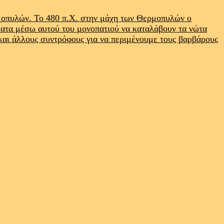
ρμοπυλών. Το 480 π.Χ. στην μάχη των Θερμοπυλών ο
ματα μέσω αυτού του μονοπατιού να καταλάβουν τα νώτα
 και άλλους συντρόφους για να περιμένουμε τους βαρβάρους