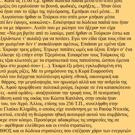
… Κατά τις 11.00 π.μ. ήρθαν δώδεκα παιδιά μέσα στο σπίτι μου.
όμιζες ότι εχαλούσαν τα βουνά, φωδκιές, εκρήξεις… Ήταν όλοι
ιού ήταν σαν το τζάμι της τηλεόρασης. Εμπήκαν εκεί μέσα… Η
 8 Αυγούστου ήρθαν οι Τούρκοι στο σπίτι μου• μπήκαν μέσα
τί δεν έφυγες, κοκκώνα;». Εσκέφτηκα τα δώδεκα παιδιά που ήταν
ου να με πάρουν». Αυτόν που με ρώτησε τον ήξερα• τον είχα
πα: «Να μη βγείτε από το λαούμι, γιατί ήρθαν οι Τούρκοι• έστω και
άντωνε τ’ αυλάτζι για να ποτίσει. Εγώ τον είδα τζιαι τους είπα να
ταν χωσμένα• δεν τ’ ανακάλυψαν αμέσως. Επιάσαν με εμένα τζιαι
. Έκρυψε τρεις μήνες. Έτρωγε πατάτες ωμές και όξινα. Επήεν σ’ ένα
λίκεψε τζι επήεν στην Τζιερύνεια. Εσιαιρέταν τους Τούρκους τζι
ς τζιαι κλωτσιές με τα στρατιωτικά τους παπούτσια, ώσπου έμεινα
ε πάρω στο χωρκό σου» (…). Έκαμα έξι μήνες εγκλωβισμένη στη
φυτό χωρίς ρίζες. Με το μνημόσυνο της η Κυρά Ευφροσύνη
ολό του διέρχεται πολύπλευρη κρίση: εθνική, οικονομική και
ο θάρρος, την μεγαλοψυχία, τον ηρωισμό αλλά και την ανδρεία της
ΚΑ. Αφού προμήθευσε πολιτικά ρούχα, έκρυψε σε ένα κατασκότεινο
τες –κατά ομάδες– αναζητούσαν την τροφή τους. Η πεισματική
ίθεση κατά της οικίας του Κώστα Καπλάνη, στην οποία ήταν
του, τον Αγρό. Άλλος, επίσης του 256 Τ.Π., συνελήφθη στην
ο Γλαύκο Κληρίδη, ο οποίος είχε συνάντηση με το Ραούφ Ντεκτάς.
εστού, επειδή τη θεώρησαν ηθική αυτουργό αυτού του συμβάντος.
έφερε στον κόσμο. Προσέφερε αδιακρίτως τις υπηρεσίες της σε
 αφέθηκαν ελεύθεροι και οι εννέα στρατιώτες.
ΗΘΟΣ και οι δώδεκα στρατιώτες που επέζησαν χάριν των ενεργειών