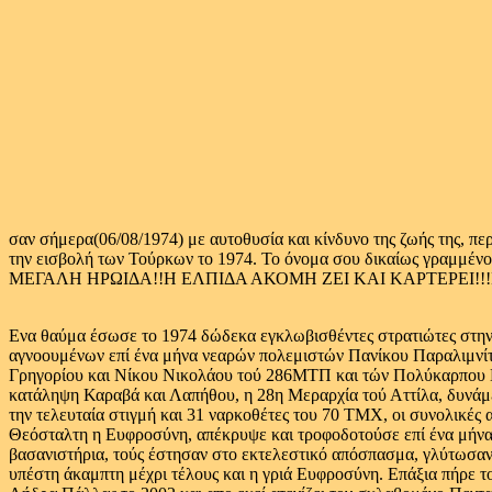
σαν σήμερα(06/08/1974) με αυτοθυσία και κίνδυνο της ζωής τη
την εισβολή των Τούρκων το 1974. Το όνομα σου δικαίως γρ
ΜΕΓΑΛΗ ΗΡΩΙΔΑ!!Η ΕΛΠΙΔΑ ΑΚΟΜΗ ΖΕΙ ΚΑΙ ΚΑΡΤΕΡΕΙ!!
Ενα θαύμα έσωσε το 1974 δώδεκα εγκλωβισθέντες στρατιώτες στην
αγνοουμένων επί ένα μήνα νεαρών πολεμιστών Πανίκου Παραλιμν
Γρηγορίου και Νίκου Νικολάου τού 286ΜΤΠ και τών Πολύκαρπου Πέ
κατάληψη Καραβά και Λαπήθου, η 28η Μεραρχία τού Αττίλα, δυνάμε
την τελευταία στιγμή και 31 ναρκοθέτες του 70 ΤΜΧ, οι συνολικές
Θεόσταλτη η Ευφροσύνη, απέκρυψε και τροφοδοτούσε επί ένα μήνα τ
βασανιστήρια, τούς έστησαν στο εκτελεστικό απόσπασμα, γλύτωσαν 
υπέστη άκαμπτη μέχρι τέλους και η γριά Ευφροσύνη. Επάξια πήρε 