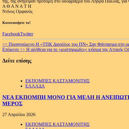
της, της ανήγειραν προτομή στο οδόφραγμα του Λήδρα Πάλλας, για 
Α Θ Α Ν Α Τ Η
Ντίνος Ορφανός
Κοινοποιήστε το!
Facebook
Twitter
Continue
<< Προηγούμενο
H «ΤΠΚ Δανιόλος του ΠΝ» Σαν Φάντασμα στη ομ
Επόμενο >>
Η αλήθεια για το «μυστηριώδες» κτίσμα της Αττικής Ο
Reading
Δείτε επίσης
ΕΚΠΟΜΠΕΣ ΚΑΣΤΑΜΟΝΙΤΗΣ
ΕΛΛΑΔΑ
ΝΕΑ ΕΚΠΟΜΠΗ ΜΟΝΟ ΓΙΑ ΜΕΛΗ Η ΑΝΕΙΠΩΤΗ
ΜΕΡΟΣ
27 Απριλίου 2026
ΕΚΠΟΜΠΕΣ ΚΑΣΤΑΜΟΝΙΤΗΣ