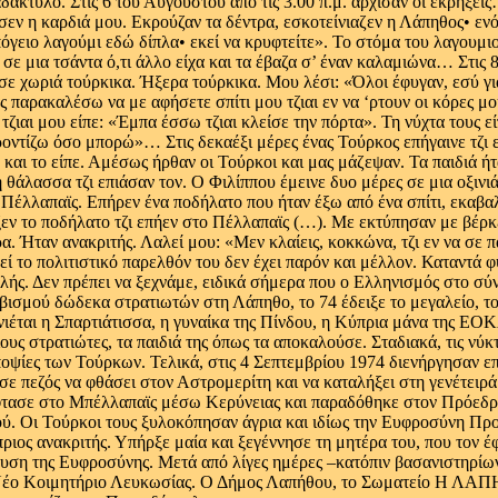
άκτυλο. Στις 6 του Αυγούστου από τις 3.00 π.μ. άρχισαν οι εκρήξεις
ισεν η καρδιά μου. Εκρούζαν τα δέντρα, εσκοτείνιαζεν η Λάπηθος• εν
πόγειο λαγούμι εδώ δίπλα• εκεί να κρυφτείτε». Το στόμα του λαγουμ
 σε μια τσάντα ό,τι άλλο είχα και τα έβαζα σ’ έναν καλαμιώνα… Στις
ε χωριά τούρκικα. Ήξερα τούρκικα. Μου λέσι: «Όλοι έφυγαν, εσύ για
ς παρακαλέσω να με αφήσετε σπίτι μου τζιαι εν να ‘ρτουν οι κόρες μ
ζιαι μου είπε: «Έμπα έσσω τζιαι κλείσε την πόρτα». Τη νύχτα τους εί
ντίζω όσο μπορώ»… Στις δεκαέξι μέρες ένας Τούρκος επήγαινε τζι εξηλ
 και το είπε. Αμέσως ήρθαν οι Τούρκοι και μας μάζεψαν. Τα παιδιά ή
θάλασσα τζι επιάσαν τον. Ο Φιλίππου έμεινε δυο μέρες σε μια οξινιά
 Πέλλαπαϊς. Επήρεν ένα ποδήλατο που ήταν έξω από ένα σπίτι, εκαβαλ
ξεν το ποδήλατο τζι επήεν στο Πέλλαπαϊς (…). Με εκτύπησαν με βέρκε
α. Ήταν ανακριτής. Λαλεί μου: «Μεν κλαίεις, κοκκώνα, τζι εν να σ
 το πολιτιστικό παρελθόν του δεν έχει παρόν και μέλλον. Καταντά 
λής. Δεν πρέπει να ξεχνάμε, ειδικά σήμερα που ο Ελληνισμός στο σύν
λωβισμού δώδεκα στρατιωτών στη Λάπηθο, το 74 έδειξε το μεγαλείο, τ
έται η Σπαρτιάτισσα, η γυναίκα της Πίνδου, η Κύπρια μάνα της ΕΟ
ς στρατιώτες, τα παιδιά της όπως τα αποκαλούσε. Σταδιακά, τις νύκ
ψίες των Τούρκων. Τελικά, στις 4 Σεπτεμβρίου 1974 διενήργησαν επ
ε πεζός να φθάσει στον Αστρομερίτη και να καταλήξει στη γενέτειρά 
 έφτασε στο Μπέλλαπαϊς μέσω Κερύνειας και παραδόθηκε στον Πρόεδρ
. Οι Τούρκοι τους ξυλοκόπησαν άγρια και ιδίως την Ευφροσύνη Προ
πριος ανακριτής. Υπήρξε μαία και ξεγέννησε τη μητέρα του, που τον 
ση της Ευφροσύνης. Μετά από λίγες ημέρες –κατόπιν βασανιστηρίων–
το Νέο Κοιμητήριο Λευκωσίας. Ο Δήμος Λαπήθου, το Σωματείο Η ΛΑΠ