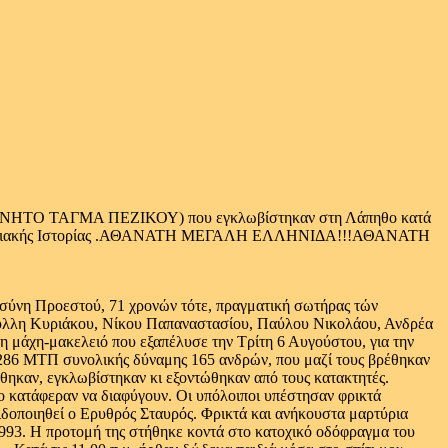
ΧΑΝΟΚΙΝΗΤΟ ΤΑΓΜΑ ΠΕΖΙΚΟΥ) που εγκλωβίστηκαν στη Λάπηθο κατά
ης Κυπριακής Ιστορίας .ΑΘΑΝΑΤΗ ΜΕΓΑΛΗ ΕΛΛΗΝΙΔΑ!!!ΑΘΑΝΑΤΗ
σύνη Προεστού, 71 χρονών τότε, πραγματική σωτήρας τών
ούλλη Κυριάκου, Νίκου Παπαναστασίου, Παύλου Νικολάου, Ανδρέα
μάχη-μακελειό που εξαπέλυσε την Τρίτη 6 Αυγούστου, για την
 286 ΜΤΠ συνολικής δύναμης 165 ανδρών, που μαζί τους βρέθηκαν
ώθηκαν, εγκλωβίστηκαν κι εξοντώθηκαν από τους κατακτητές.
ο κατάφεραν να διαφύγουν. Οι υπόλοιποι υπέστησαν φρικτά
ιδοποιηθεί ο Ερυθρός Σταυρός. Φρικτά και ανήκουστα μαρτύρια
1993. Η προτομή της στήθηκε κοντά στο κατοχικό οδόφραγμα του