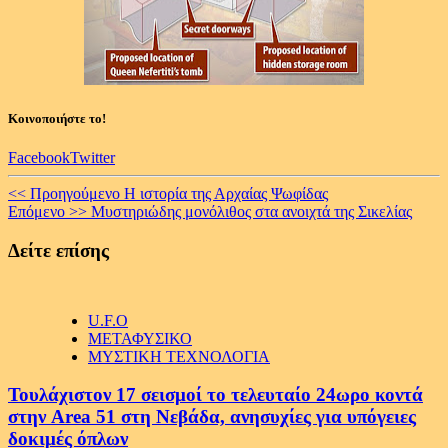
Κοινοποιήστε το!
Facebook
Twitter
Continue
<< Προηγούμενο
Η ιστορία της Αρχαίας Ψωφίδας
Επόμενο >>
Μυστηριώδης μονόλιθος στα ανοιχτά της Σικελίας
Reading
Δείτε επίσης
U.F.O
ΜΕΤΑΦΥΣΙΚΟ
ΜΥΣΤΙΚΗ ΤΕΧΝΟΛΟΓΙΑ
Τουλάχιστον 17 σεισμοί το τελευταίο 24ωρο κοντά
στην Area 51 στη Νεβάδα, ανησυχίες για υπόγειες
δοκιμές όπλων