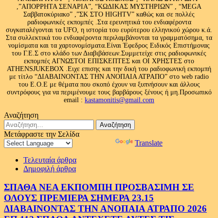
,”ΑΠΟΡΡΗΤΑ ΣΕΝΑΡΙΑ”, “ΚΩΔΙΚΑΣ ΜΥΣΤΗΡΙΩΝ” , “MEGA
Σαββατοκύριακο” ,”ΣΚ ΣΤΟ HIGHTV” καθώς και σε πολλές
ραδιοφωνικές εκπομπές .Στα ερευνητικά του ενδιαφέροντα
συγκαταλέγονται τα UFO, η ιστορία του ευρύτερου ελληνικού χώρου κ.ά.
Στα συλλεκτικά του ενδιαφέροντα περιλαμβάνονται τα γραμματόσημα, τα
νομίσματα και τα χαρτονομίσματα.Είναι Έφεδρος Ειδικός Επιστήμονας
του Γ.Ε.Σ στο κλάδο των Διαβιβάσεων.Συμμετείχε στις ραδιοφωνικές
εκπομπές ΑΓΝΩΣΤΟΙ ΕΠΙΣΚΕΠΤΕΣ και ΟΙ ΧΡΗΣΤΕΣ στο
ATHENSJUKEBOX .Ειχε επισης και την δική του ραδιοφωνική εκπομπή
με τίτλο “ΔΙΑΒΑΙΝΟΝΤΑΣ ΤΗΝ ΑΝΟΠΑΙΑ ΑΤΡΑΠΟ” στο web radio
του Ε.Ο.Ε με θέματα που σκοπό έχουν να ξυπνήσουν και άλλους
συντρόφους για να περιμένουμε τους βαρβάρους ξένους ή μη.Προσωπικό
email :
kastamonitis@gmail.com
Αναζήτηση
Αναζήτηση
για:
Μετάφραστε την Σελίδα
Powered by
Translate
Τελευταία άρθρα
Δημοφιλή άρθρα
ΣΠΑΘΑ ΝΕΑ ΕΚΠΟΜΠΗ ΠΡΟΣΒΑΣΙΜΗ ΣΕ
ΟΛΟΥΣ ΠΡΕΜΙΕΡΑ ΣΗΜΕΡΑ 23.15
ΔΙΑΒΑΙΝΟΝΤΑΣ ΤΗΝ ΑΝΟΠΑΙΑ ΑΤΡΑΠΟ 2026