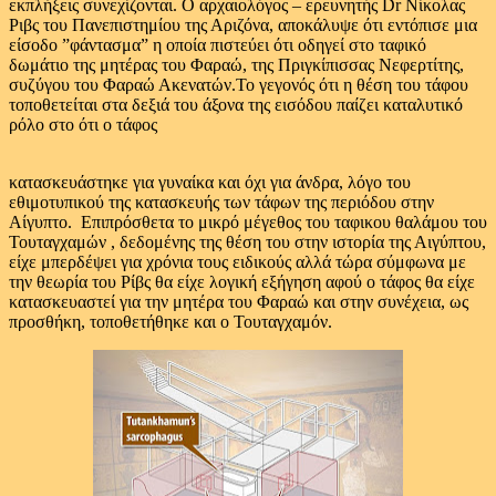
εκπλήξεις συνεχίζονται. Ο αρχαιολόγος – ερευνητής Dr Νίκολας
Ριβς του Πανεπιστημίου της Αριζόνα, αποκάλυψε ότι εντόπισε μια
είσοδο ”φάντασμα” η οποία πιστεύει ότι οδηγεί στο ταφικό
δωμάτιο της μητέρας του Φαραώ, της Πριγκίπισσας Νεφερτίτης,
συζύγου του Φαραώ Ακενατών.Το γεγονός ότι η θέση του τάφου
τοποθετείται στα δεξιά του άξονα της εισόδου παίζει καταλυτικό
ρόλο στο ότι ο τάφος
κατασκευάστηκε για γυναίκα και όχι για άνδρα, λόγο του
εθιμοτυπικού της κατασκευής των τάφων της περιόδου στην
Αίγυπτο. Επιπρόσθετα
το μικρό μέγεθος του ταφικου θαλάμου του
Τουταγχαμών , δεδομένης της θέση του στην ιστορία της Αιγύπτου,
είχε μπερδέψει για χρόνια τους ειδικούς αλλά τώρα σύμφωνα με
την θεωρία του Ρίβς θα είχε λογική εξήγηση αφού ο τάφος θα είχε
κατασκευαστεί για την μητέρα του Φαραώ και στην συνέχεια, ως
προσθήκη, τοποθετήθηκε και ο Τουταγχαμόν.