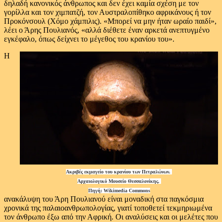
δηλαδή κανονικός άνθρωπος και δεν έχει καμία σχέση με τον
γορίλλα και τον χιμπατζή, τον Αυστραλοπίθηκο αφρικάνους ή τον
Προκόνσουλ (Χόμο χάμπιλις). «Μπορεί να μην ήταν ωραίο παιδί»,
λέει ο Άρης Πουλιανός, «αλλά διέθετε έναν αρκετά ανεπτυγμένο
εγκέφαλο, όπως δείχνει το μέγεθος του κρανίου του».
Η
Ακριβές εκμαγείο του κρανίου των Πετραλώνων.
Αρχαιολογικό Μουσείο Θεσσαλονίκης.
Πηγή: Wikimedia Commons
ανακάλυψη του Άρη Πουλιανού είναι μοναδική στα παγκόσμια
χρονικά της παλαιοανθρωπολογίας, γιατί τοποθετεί τεκμηριωμένα
τον άνθρωπο έξω από την Αφρική. Οι αναλύσεις και οι μελέτες που