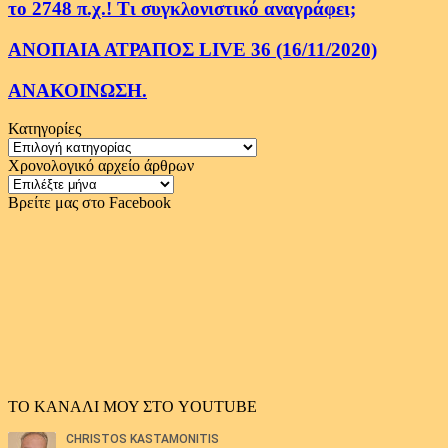
το 2748 π.χ.! Τι συγκλονιστικό αναγράφει;
ΑΝΟΠΑΙΑ ΑΤΡΑΠΟΣ LIVE 36 (16/11/2020)
ΑΝΑΚΟΙΝΩΣΗ.
Κατηγορίες
Κατηγορίες
Χρονολογικό αρχείο άρθρων
Χρονολογικό
αρχείο
Βρείτε μας στο Facebook
άρθρων
ΤΟ ΚΑΝΑΛΙ ΜΟΥ ΣΤΟ YOUTUBE