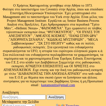
Ο Χρήστος Κασταμονίτης γεννήθηκε στην Αθήνα το 1973.
Φοίτησε στο πανεπιστήμιο του Coventry στην Αγγλία, όπου και σπούδασε
Επιστήμη Ηλεκτρονικών Υπολογιστών. Έχει μεταπτυχιακό στο
Management από το πανεπιστήμιο του Υork στην Αγγλία. Είναι μέλος του
Project Management Institute. Εργάζεται ως Senior Business Process
Analyst στις Βρυξελλες. Εχει Αρθρογραφησει στα περιοδικά “Τρίτο
Μάτι”, «Hellenic Nexus» ,”ΦΑΙΝΟΜΕΝΑ”. Έχει εμφανιστεί σε πλήθος
τηλεοπτικών εκπομπών όπως “ΦΥΓΟΚΕΝΤΡΟΣ” , “ΟΙ ΠΥΛΕΣ ΤΟΥ
ΑΝΕΞΗΓΗΤΟΥ” ,”ΑΘΕΑΤΟΣ ΚΟΣΜΟΣ”, “ΠΑΝΩ ΣΤΗΝ ΩΡΑ”
,”ΑΠΟΡΡΗΤΑ ΣΕΝΑΡΙΑ”, “ΚΩΔΙΚΑΣ ΜΥΣΤΗΡΙΩΝ” , “MEGA
Σαββατοκύριακο” ,”ΣΚ ΣΤΟ HIGHTV” καθώς και σε πολλές
ραδιοφωνικές εκπομπές .Στα ερευνητικά του ενδιαφέροντα
συγκαταλέγονται τα UFO, η ιστορία του ευρύτερου ελληνικού χώρου κ.ά.
Στα συλλεκτικά του ενδιαφέροντα περιλαμβάνονται τα γραμματόσημα, τα
νομίσματα και τα χαρτονομίσματα.Είναι Έφεδρος Ειδικός Επιστήμονας
του Γ.Ε.Σ στο κλάδο των Διαβιβάσεων.Συμμετείχε στις ραδιοφωνικές
εκπομπές ΑΓΝΩΣΤΟΙ ΕΠΙΣΚΕΠΤΕΣ και ΟΙ ΧΡΗΣΤΕΣ στο
ATHENSJUKEBOX .Ειχε επισης και την δική του ραδιοφωνική εκπομπή
με τίτλο “ΔΙΑΒΑΙΝΟΝΤΑΣ ΤΗΝ ΑΝΟΠΑΙΑ ΑΤΡΑΠΟ” στο web radio
του Ε.Ο.Ε με θέματα που σκοπό έχουν να ξυπνήσουν και άλλους
συντρόφους για να περιμένουμε τους βαρβάρους ξένους ή μη.Προσωπικό
email :
kastamonitis@gmail.com
Αναζήτηση
Αναζήτηση
για:
Μετάφραστε την Σελίδα
Powered by
Translate