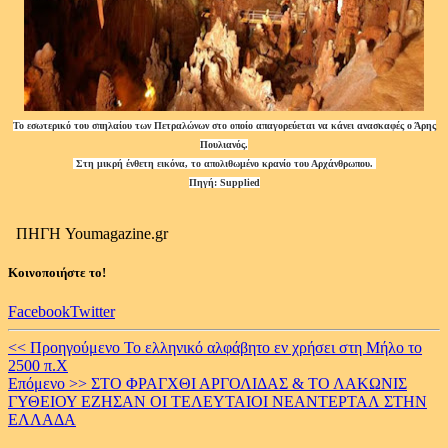
Το εσωτερικό του σπηλαίου των Πετραλώνων στο οποίο απαγορεύεται να κάνει ανασκαφές ο Άρης
Πουλιανός.
Στη μικρή ένθετη εικόνα, το απολιθωμένο κρανίο του Αρχάνθρωπου.
Πηγή: Supplied
ΠΗΓΗ Youmagazine.gr
Κοινοποιήστε το!
Facebook
Twitter
Continue
<< Προηγούμενο
Το ελληνικό αλφάβητο εν χρήσει στη Μήλο το
2500 π.Χ
Reading
Επόμενο >>
ΣΤΟ ΦΡΑΓΧΘΙ ΑΡΓΟΛΙΔΑΣ & ΤΟ ΛΑΚΩΝΙΣ
ΓΥΘΕΙΟΥ ΕΖΗΣΑΝ ΟΙ ΤΕΛΕΥΤΑΙΟΙ ΝΕΑΝΤΕΡΤΑΛ ΣΤΗΝ
ΕΛΛΑΔΑ