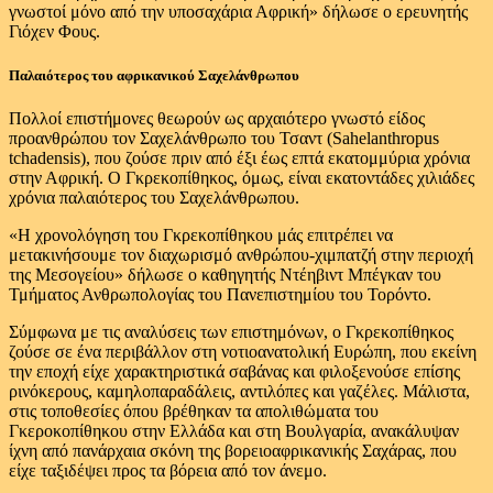
γνωστοί μόνο από την υποσαχάρια Αφρική» δήλωσε ο ερευνητής
Γιόχεν Φους.
Παλαιότερος του αφρικανικού Σαχελάνθρωπου
Πολλοί επιστήμονες θεωρούν ως αρχαιότερο γνωστό είδος
προανθρώπου τον Σαχελάνθρωπο του Τσαντ (Sahelanthropus
tchadensis), που ζούσε πριν από έξι έως επτά εκατομμύρια χρόνια
στην Αφρική. Ο Γκρεκοπίθηκος, όμως, είναι εκατοντάδες χιλιάδες
χρόνια παλαιότερος του Σαχελάνθρωπου.
«Η χρονολόγηση του Γκρεκοπίθηκου μάς επιτρέπει να
μετακινήσουμε τον διαχωρισμό ανθρώπου-χιμπατζή στην περιοχή
της Μεσογείου» δήλωσε ο καθηγητής Ντέηβιντ Μπέγκαν του
Τμήματος Ανθρωπολογίας του Πανεπιστημίου του Τορόντο.
Σύμφωνα με τις αναλύσεις των επιστημόνων, ο Γκρεκοπίθηκος
ζούσε σε ένα περιβάλλον στη νοτιοανατολική Ευρώπη, που εκείνη
την εποχή είχε χαρακτηριστικά σαβάνας και φιλοξενούσε επίσης
ρινόκερους, καμηλοπαραδάλεις, αντιλόπες και γαζέλες. Μάλιστα,
στις τοποθεσίες όπου βρέθηκαν τα απολιθώματα του
Γκεροκοπίθηκου στην Ελλάδα και στη Βουλγαρία, ανακάλυψαν
ίχνη από πανάρχαια σκόνη της βορειοαφρικανικής Σαχάρας, που
είχε ταξιδέψει προς τα βόρεια από τον άνεμο.