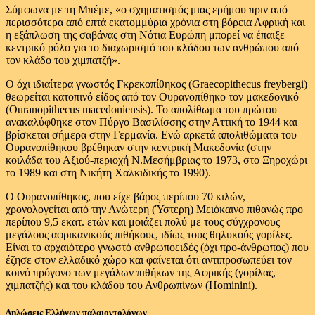
Σύμφωνα με τη Μπέμε, «ο σχηματισμός μιας ερήμου πριν από
περισσότερα από επτά εκατομμύρια χρόνια στη βόρεια Αφρική και
η εξάπλωση της σαβάνας στη Νότια Ευρώπη μπορεί να έπαιξε
κεντρικό ρόλο για το διαχωρισμό του κλάδου των ανθρώπου από
τον κλάδο του χιμπατζή».
Ο όχι ιδιαίτερα γνωστός Γκρεκοπίθηκος (Graecopithecus freybergi)
θεωρείται κατοπινό είδος από τον Ουρανοπίθηκο τον μακεδονικό
(Ouranopithecus macedoniensis). Το απολίθωμα του πρώτου
ανακαλύφθηκε στον Πύργο Βασιλίσσης στην Αττική το 1944 και
βρίσκεται σήμερα στην Γερμανία. Ενώ αρκετά απολιθώματα του
Ουρανοπίθηκου βρέθηκαν στην κεντρική Μακεδονία (στην
κοιλάδα του Αξιού-περιοχή Ν.Μεσήμβριας το 1973, στο Ξηροχώρι
το 1989 και στη Νικήτη Χαλκιδικής το 1990).
Ο Ουρανοπίθηκος, που είχε βάρος περίπου 70 κιλών,
χρονολογείται από την Ανώτερη (Ύστερη) Μειόκαινο πιθανώς προ
περίπου 9,5 εκατ. ετών και μοιάζει πολύ με τους σύγχρονους
μεγάλους αφρικανικούς πιθήκους, ιδίως τους θηλυκούς γορίλες.
Είναι το αρχαιότερο γνωστό ανθρωποειδές (όχι προ-άνθρωπος) που
έζησε στον ελλαδικό χώρο και φαίνεται ότι αντιπροσωπεύει τον
κοινό πρόγονο των μεγάλων πιθήκων της Αφρικής (γορίλας,
χιμπατζής) και του κλάδου του Ανθρωπίνων (Hominini).
Δηλώσεις Ελλήνων παλαιοντολόγων