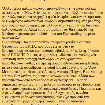
‘Αλλοι ξένοι παλαιοντολόγοι εμφανίσθηκαν επιφυλακτικοί και
ανέφεραν στο “New Scientist” ότι πρέπει να υπάρξουν περισσότερα
απολιθώματα για να στηριχθεί η νέα θεωρία. Από την πλευρά τους,
οι Έλληνες παλαιοντολόγοι θεωρούν σημαντικές τις νέες μελέτες,
που βάζουν πιο δυναμικά την Ελλάδα στον «χάρτη» της διεθνούς
παλαιοντολογίας. Αλλά κι αυτοί τονίζουν ότι θα χρειασθεί να
βρεθούν περισσότερα απολιθώματα του Γκρεκοπίθηκου, μέσω
ανασκαφών.
Ο καθηγητής Παλαιοντολογίας-Στρωματογραφίας Γεώργιος
Θεοδώρου του ΕΚΠΑ, που συμμετείχε στη νέα
βιοστρωματογραφική και παλαιοπεριβαλλοντική μελέτη, δήλωσε
στο ΑΠΕ-ΜΠΕ ότι στις νέες μελέτες «δίδεται μια εντελώς νέα
διάσταση στην διαδοχή στον χώρο και στο χρόνο των
προανθρώπων, καθώς για πρώτη φορά διεθνώς δίδεται η Αττική,
με το είδος Graecopihecus freibergi προερχόμενο από τις ‘Ανω
Μειοκαινικές αποθέσεις της Δυτικής Αττικής (Πύργος Βασιλίσσης)
και των Βαλκανίων, ως ο τόπος διαχωρισμού του κλάδου των
προανθρώπων από τον κλάδο των χιμπατζήδων. Το πολύ
σημαντικό είναι ότι από την μελέτη που αφορά το περιβάλλον και
τη στρωματογραφία των Μειοκαινικών αποθέσεων Πικερμίου και
Αγίων Αναργύρων, προκύπτει ότι ο διαχωρισμός των δύο
εξελικτικών κλάδων πραγματοποιήθηκε λίγο πριν από την
εμφάνιση του μέχρι σήμερα θεωρούμενου παλαιότερου