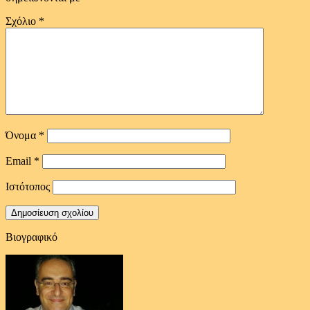
Σχόλιο
*
Όνομα
*
Email
*
Ιστότοπος
Βιογραφικό