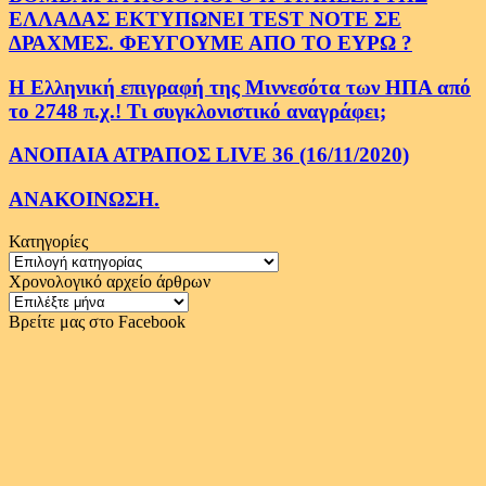
ΕΛΛΑΔΑΣ ΕΚΤΥΠΩΝΕΙ TEST NOTE ΣΕ
ΔΡΑΧΜΕΣ. ΦΕΥΓΟΥΜΕ ΑΠΟ ΤΟ ΕΥΡΩ ?
Η Ελληνική επιγραφή της Μιννεσότα των ΗΠΑ από
το 2748 π.χ.! Τι συγκλονιστικό αναγράφει;
ΑΝΟΠΑΙΑ ΑΤΡΑΠΟΣ LIVE 36 (16/11/2020)
ΑΝΑΚΟΙΝΩΣΗ.
Κατηγορίες
Κατηγορίες
Χρονολογικό αρχείο άρθρων
Χρονολογικό
αρχείο
Βρείτε μας στο Facebook
άρθρων