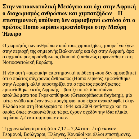
Στην νοτιοανατολική Μεσόγειο και όχι στην Αφρική
ο διαχωρισμός ανθρώπων και χιμπατζήδων – Η
επιστημονική υπόθεση δεν αμφισβητεί ωστόσο ότι ο
πρώτος Homo sapiens εμφανίσθηκε στην Μαύρη
Ήπειρο
Ο χωρισμός των ανθρώπων από τους χιμπατζήδες, μπορεί να έγινε
στην περιοχή της σημερινής Βαλκανικής και όχι στην Αφρική, άρα
ο αρχαιότερος προάνθρωπος (hominin) πιθανώς εμφανίσθηκε στη
Νοτιοανατολική Ευρώπη.
Η νέα αυτή «αιρετική» επιστημονική υπόθεση -που δεν αμφισβητεί
ότι ο πρώτος σύγχρονος άνθρωπος (Homo sapiens) εμφανίσθηκε
στην Αφρική, αλλά υποστηρίζει ότι ο πρώτος προάνθρωπος
εμφανίσθηκε εκτός Αφρικής – βασίζεται σε δύο σπάνια
απολιθώματα του Γκρεκοπίθηκου (Graecopithecus freybergi), μία
κάτω γνάθο και έναν άνω προγόμφιο, που είχαν ανακαλυφθεί στην
Ελλάδα και στη Βουλγαρία το 1944 και 2009 αντίστοιχα και τα
οποία, όπως ανακοινώθηκε τώρα, έχουν σχεδόν την ίδια ηλικία,
περίπου 7,2 εκατομμυρίων ετών.
Τη χρονολόγηση αυτή (στα 7,17 – 7,24 εκατ. έτη) έκαναν
Γερμανοί, Βούλγαροι, Έλληνες, Καναδοί και άλλοι επιστήμονες,