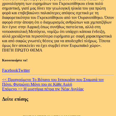
χρονολόγηση των ευρημάτων του Γκρεκοπίθηκου είναι πολύ
σημαντική, γιατί μας δίνει την γεωλογική ηλικία του για πρώτη
φορά και επιβεβαιώνει παλαιότερες απόψεις σχετικά με τη
διαφορετικότητα του Γκρεκοπίθηκου από τον Ουρανοπίθηκο. Όσον
αφορά στην άποψη ότι ο διαχωρισμός ανθρώπων και χιμπατζήδων
δεν έγινε στην Αφρική όπως συνήθως πιστεύεται, αλλά στη
νοτιοανατολική Μεσόγειο, νομίζω ότι υπάρχει κάποια ένδειξη,
αλλά χρειάζονται περισσότερα ευρήματα με σαφή χαρακτηριστικά
και από σαφώς γνωστές θέσεις για να αποδειχθεί πλήρως. Τίποτα
όμως δεν αποκλείει να έχει συμβεί στον Ευρωπαϊκό χώρο».
ΠΗΓΗ ΠΡΩΤΟ ΘΕΜΑ
Κοινοποιήστε το!
Facebook
Twitter
Continue
<< Προηγούμενο
Το Βότανο του Ιπποκράτη που Σταματά τον
Πόνο. Φυτρώνει Μόνο του σε Κάθε Αυλή
Reading
Επόμενο >>
Η μυστήρια πέτρα της Νέας Αγγλίας
Δείτε επίσης