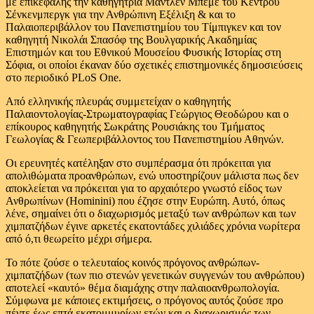
με επικεφαλής την καθηγήτρια Μάντλεν Μπέμε του Κέντρου
Σένκενμπεργκ για την Ανθρώπινη Εξέλιξη & και το
Παλαιοπεριβάλλον του Πανεπιστημίου του Τίμπιγκεν και τον
καθηγητή Νικολάι Σπασόφ της Βουλγαρικής Ακαδημίας
Επιστημών και του Εθνικού Μουσείου Φυσικής Ιστορίας στη
Σόφια, οι οποίοι έκαναν δύο σχετικές επιστημονικές δημοσιεύσεις
στο περιοδικό PLoS One.
Από ελληνικής πλευράς συμμετείχαν ο καθηγητής
Παλαιοντολογίας-Στρωματογραφίας Γεώργιος Θεοδώρου και ο
επίκουρος καθηγητής Σωκράτης Ρουσιάκης του Τμήματος
Γεωλογίας & Γεωπεριβάλλοντος του Πανεπιστημίου Αθηνών.
Οι ερευνητές κατέληξαν στο συμπέρασμα ότι πρόκειται για
απολιθώματα προανθρώπων, ενώ υποστηρίζουν μάλιστα πως δεν
αποκλείεται να πρόκειται για το αρχαιότερο γνωστό είδος των
Ανθρωπίνων (Hominini) που έζησε στην Ευρώπη. Αυτό, όπως
λένε, σημαίνει ότι ο διαχωρισμός μεταξύ των ανθρώπων και των
χιμπατζήδων έγινε αρκετές εκατοντάδες χιλιάδες χρόνια νωρίτερα
από ό,τι θεωρείτο μέχρι σήμερα.
Το πότε ζούσε ο τελευταίος κοινός πρόγονος ανθρώπων-
χιμπατζήδων (των πιο στενών γενετικών συγγενών του ανθρώπου)
αποτελεί «καυτό» θέμα διαμάχης στην παλαιοανθρωπολογία.
Σύμφωνα με κάποιες εκτιμήσεις, ο πρόγονος αυτός ζούσε προ
πέντε έως επτά εκατομμυρίων ετών και ο διαχωρισμός των