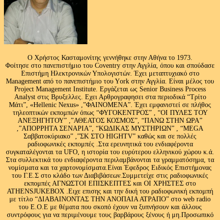
Ο Χρήστος Κασταμονίτης γεννήθηκε στην Αθήνα το 1973.
Φοίτησε στο πανεπιστήμιο του Coventry στην Αγγλία, όπου και σπούδασε
Επιστήμη Ηλεκτρονικών Υπολογιστών. Έχει μεταπτυχιακό στο
Management από το πανεπιστήμιο του Υork στην Αγγλία. Είναι μέλος του
Project Management Institute. Εργάζεται ως Senior Business Process
Analyst στις Βρυξελλες. Εχει Αρθρογραφησει στα περιοδικά “Τρίτο
Μάτι”, «Hellenic Nexus» ,”ΦΑΙΝΟΜΕΝΑ”. Έχει εμφανιστεί σε πλήθος
τηλεοπτικών εκπομπών όπως “ΦΥΓΟΚΕΝΤΡΟΣ” , “ΟΙ ΠΥΛΕΣ ΤΟΥ
ΑΝΕΞΗΓΗΤΟΥ” ,”ΑΘΕΑΤΟΣ ΚΟΣΜΟΣ”, “ΠΑΝΩ ΣΤΗΝ ΩΡΑ”
,”ΑΠΟΡΡΗΤΑ ΣΕΝΑΡΙΑ”, “ΚΩΔΙΚΑΣ ΜΥΣΤΗΡΙΩΝ” , “MEGA
Σαββατοκύριακο” ,”ΣΚ ΣΤΟ HIGHTV” καθώς και σε πολλές
ραδιοφωνικές εκπομπές .Στα ερευνητικά του ενδιαφέροντα
συγκαταλέγονται τα UFO, η ιστορία του ευρύτερου ελληνικού χώρου κ.ά.
Στα συλλεκτικά του ενδιαφέροντα περιλαμβάνονται τα γραμματόσημα, τα
νομίσματα και τα χαρτονομίσματα.Είναι Έφεδρος Ειδικός Επιστήμονας
του Γ.Ε.Σ στο κλάδο των Διαβιβάσεων.Συμμετείχε στις ραδιοφωνικές
εκπομπές ΑΓΝΩΣΤΟΙ ΕΠΙΣΚΕΠΤΕΣ και ΟΙ ΧΡΗΣΤΕΣ στο
ATHENSJUKEBOX .Ειχε επισης και την δική του ραδιοφωνική εκπομπή
με τίτλο “ΔΙΑΒΑΙΝΟΝΤΑΣ ΤΗΝ ΑΝΟΠΑΙΑ ΑΤΡΑΠΟ” στο web radio
του Ε.Ο.Ε με θέματα που σκοπό έχουν να ξυπνήσουν και άλλους
συντρόφους για να περιμένουμε τους βαρβάρους ξένους ή μη.Προσωπικό