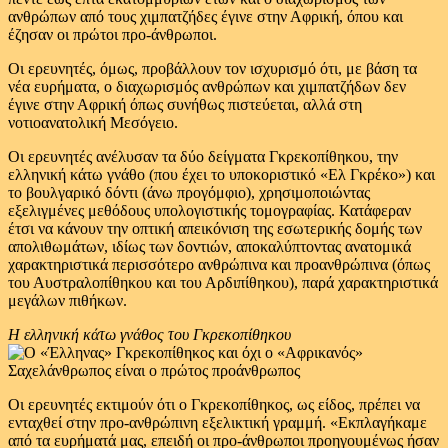
ανθρώπων από τους χιμπατζήδες έγινε στην Αφρική, όπου και
έζησαν οι πρώτοι προ-άνθρωποι.
Οι ερευνητές, όμως, προβάλλουν τον ισχυρισμό ότι, με βάση τα
νέα ευρήματα, ο διαχωρισμός ανθρώπων και χιμπατζήδων δεν
έγινε στην Αφρική όπως συνήθως πιστεύεται, αλλά στη
νοτιοανατολική Μεσόγειο.
Οι ερευνητές ανέλυσαν τα δύο δείγματα Γκρεκοπίθηκου, την
ελληνική κάτω γνάθο (που έχει το υποκοριστικό «Ελ Γκρέκο») και
το βουλγαρικό δόντι (άνω προγόμφιο), χρησιμοποιώντας
εξελιγμένες μεθόδους υπολογιστικής τομογραφίας. Κατάφεραν
έτσι να κάνουν την οπτική απεικόνιση της εσωτερικής δομής των
απολιθωμάτων, ιδίως των δοντιών, αποκαλύπτοντας ανατομικά
χαρακτηριστικά περισσότερο ανθρώπινα και προανθρώπινα (όπως
του Αυστραλοπίθηκου και του Αρδιπίθηκου), παρά χαρακτηριστικά
μεγάλων πιθήκων.
Η ελληνική κάτω γνάθος του Γκρεκοπίθηκου
Οι ερευνητές εκτιμούν ότι ο Γκρεκοπίθηκος, ως είδος, πρέπει να
ενταχθεί στην προ-ανθρώπινη εξελικτική γραμμή. «Εκπλαγήκαμε
από τα ευρήματά μας, επειδή οι προ-άνθρωποι προηγουμένως ήσαν