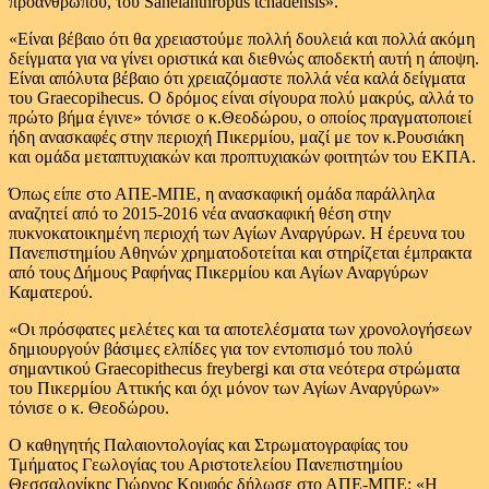
προανθρώπου, του Sahelanthropus tchadensis».
«Eίναι βέβαιο ότι θα χρειαστούμε πολλή δουλειά και πολλά ακόμη
δείγματα για να γίνει οριστικά και διεθνώς αποδεκτή αυτή η άποψη.
Είναι απόλυτα βέβαιο ότι χρειαζόμαστε πολλά νέα καλά δείγματα
του Graecopihecus. Ο δρόμος είναι σίγουρα πολύ μακρύς, αλλά το
πρώτο βήμα έγινε» τόνισε ο κ.Θεοδώρου, ο οποίος πραγματοποιεί
ήδη ανασκαφές στην περιοχή Πικερμίου, μαζί με τον κ.Ρουσιάκη
και ομάδα μεταπτυχιακών και προπτυχιακών φοιτητών του ΕΚΠΑ.
Όπως είπε στο ΑΠΕ-ΜΠΕ, η ανασκαφική ομάδα παράλληλα
αναζητεί από το 2015-2016 νέα ανασκαφική θέση στην
πυκνοκατοικημένη περιοχή των Αγίων Αναργύρων. Η έρευνα του
Πανεπιστημίου Αθηνών χρηματοδοτείται και στηρίζεται έμπρακτα
από τους Δήμους Ραφήνας Πικερμίου και Αγίων Αναργύρων
Καματερού.
«Οι πρόσφατες μελέτες και τα αποτελέσματα των χρονολογήσεων
δημιουργούν βάσιμες ελπίδες για τον εντοπισμό του πολύ
σημαντικού Graecopithecus freybergi και στα νεότερα στρώματα
του Πικερμίου Aττικής και όχι μόνον των Αγίων Αναργύρων»
τόνισε ο κ. Θεοδώρου.
Ο καθηγητής Παλαιοντολογίας και Στρωματογραφίας του
Τμήματος Γεωλογίας του Αριστοτελείου Πανεπιστημίου
Θεσσαλονίκης Γιώργος Κουφός δήλωσε στο ΑΠΕ-ΜΠΕ: «Η