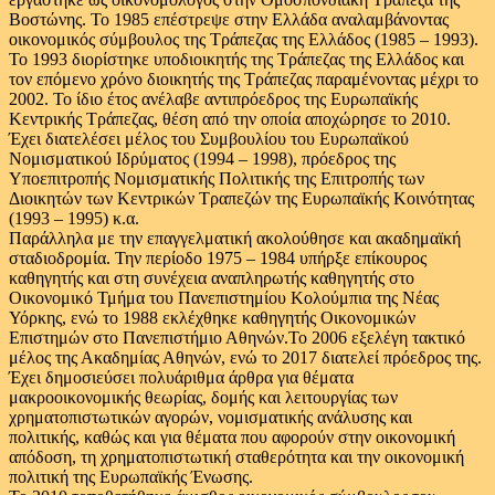
Βοστώνης. Το 1985 επέστρεψε στην Ελλάδα αναλαμβάνοντας
οικονομικός σύμβουλος της Τράπεζας της Ελλάδος (1985 – 1993).
Το 1993 διορίστηκε υποδιοικητής της Τράπεζας της Ελλάδος και
τον επόμενο χρόνο διοικητής της Τράπεζας παραμένοντας μέχρι το
2002. Το ίδιο έτος ανέλαβε αντιπρόεδρος της Ευρωπαϊκής
Κεντρικής Τράπεζας, θέση από την οποία αποχώρησε το 2010.
Έχει διατελέσει μέλος του Συμβουλίου του Ευρωπαϊκού
Νομισματικού Ιδρύματος (1994 – 1998), πρόεδρος της
Υποεπιτροπής Νομισματικής Πολιτικής της Επιτροπής των
Διοικητών των Κεντρικών Τραπεζών της Ευρωπαϊκής Κοινότητας
(1993 – 1995) κ.α.
Παράλληλα με την επαγγελματική ακολούθησε και ακαδημαϊκή
σταδιοδρομία. Την περίοδο 1975 – 1984 υπήρξε επίκουρος
καθηγητής και στη συνέχεια αναπληρωτής καθηγητής στο
Οικονομικό Τμήμα του Πανεπιστημίου Κολούμπια της Νέας
Υόρκης, ενώ το 1988 εκλέχθηκε καθηγητής Οικονομικών
Επιστημών στο Πανεπιστήμιο Αθηνών.Το 2006 εξελέγη τακτικό
μέλος της Ακαδημίας Αθηνών, ενώ το 2017 διατελεί πρόεδρος της.
Έχει δημοσιεύσει πολυάριθμα άρθρα για θέματα
μακροοικονομικής θεωρίας, δομής και λειτουργίας των
χρηματοπιστωτικών αγορών, νομισματικής ανάλυσης και
πολιτικής, καθώς και για θέματα που αφορούν στην οικονομική
απόδοση, τη χρηματοπιστωτική σταθερότητα και την οικονομική
πολιτική της Ευρωπαϊκής Ένωσης.