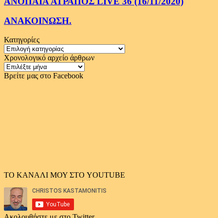
ΑΝΟΠΑΙΑ ΑΤΡΑΠΟΣ LIVE 36 (16/11/2020)
ΑΝΑΚΟΙΝΩΣΗ.
Κατηγορίες
Κατηγορίες
Χρονολογικό αρχείο άρθρων
Χρονολογικό
αρχείο
Βρείτε μας στο Facebook
άρθρων
ΤΟ ΚΑΝΑΛΙ ΜΟΥ ΣΤΟ YOUTUBE
Ακολουθήστε με στο Twitter