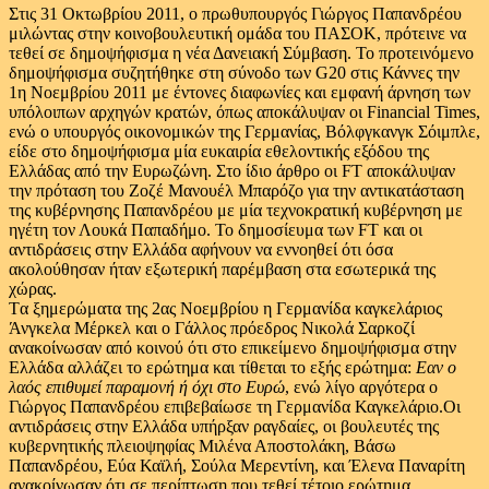
Στις 31 Οκτωβρίου 2011, ο πρωθυπουργός Γιώργος Παπανδρέου
μιλώντας στην κοινοβουλευτική ομάδα του ΠΑΣΟΚ, πρότεινε να
τεθεί σε δημοψήφισμα η νέα Δανειακή Σύμβαση. Το προτεινόμενο
δημοψήφισμα συζητήθηκε στη σύνοδο των G20 στις Κάννες την
1η Νοεμβρίου 2011 με έντονες διαφωνίες και εμφανή άρνηση των
υπόλοιπων αρχηγών κρατών, όπως αποκάλυψαν οι Financial Times,
ενώ ο υπουργός οικονομικών της Γερμανίας, Βόλφγκανγκ Σόιμπλε,
είδε στο δημοψήφισμα μία ευκαιρία εθελοντικής εξόδου της
Ελλάδας από την Ευρωζώνη. Στο ίδιο άρθρο οι FT αποκάλυψαν
την πρόταση του Ζοζέ Μανουέλ Μπαρόζο για την αντικατάσταση
της κυβέρνησης Παπανδρέου με μία τεχνοκρατική κυβέρνηση με
ηγέτη τον Λουκά Παπαδήμο. Το δημοσίευμα των FT και οι
αντιδράσεις στην Ελλάδα αφήνουν να εννοηθεί ότι όσα
ακολούθησαν ήταν εξωτερική παρέμβαση στα εσωτερικά της
χώρας.
Tα ξημερώματα της 2ας Νοεμβρίου η Γερμανίδα καγκελάριος
Άνγκελα Μέρκελ και ο Γάλλος πρόεδρος Νικολά Σαρκοζί
ανακοίνωσαν από κοινού ότι στο επικείμενο δημοψήφισμα στην
Ελλάδα αλλάζει το ερώτημα και τίθεται το εξής ερώτημα:
Εαν ο
λαός επιθυμεί παραμονή ή όχι στο Ευρώ
, ενώ λίγο αργότερα ο
Γιώργος Παπανδρέου επιβεβαίωσε τη Γερμανίδα Καγκελάριο.Οι
αντιδράσεις στην Ελλάδα υπήρξαν ραγδαίες, οι βουλευτές της
κυβερνητικής πλειοψηφίας Μιλένα Αποστολάκη, Βάσω
Παπανδρέου, Εύα Καϊλή, Σούλα Μερεντίνη, και Έλενα Παναρίτη
ανακοίνωσαν ότι σε περίπτωση που τεθεί τέτοιο ερώτημα