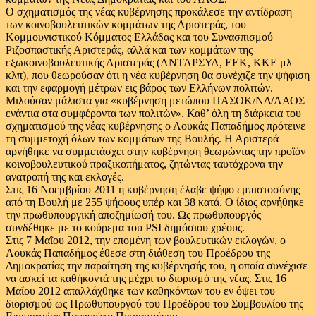
Ο σχηματισμός της νέας κυβέρνησης προκάλεσε την αντίδραση
των κοινοβουλευτικών κομμάτων της Αριστεράς, του
Κομμουνιστικού Κόμματος Ελλάδας και του Συνασπισμού
Ριζοσπαστικής Αριστεράς, αλλά και των κομμάτων της
εξωκοινοβουλευτικής Αριστεράς (ΑΝΤΑΡΣΥΑ, ΕΕΚ, ΚΚΕ μλ
κλπ), που θεωρούσαν ότι η νέα κυβέρνηση θα συνέχιζε την ψήφιση
και την εφαρμογή μέτρων εις βάρος των Ελλήνων πολιτών.
Μιλούσαν μάλιστα για «κυβέρνηση μετώπου ΠΑΣΟΚ/ΝΔ/ΛΑΟΣ
ενάντια στα συμφέροντα των πολιτών». Καθ’ όλη τη διάρκεια του
σχηματισμού της νέας κυβέρνησης ο Λουκάς Παπαδήμος πρότεινε
τη συμμετοχή όλων των κομμάτων της Βουλής. Η Αριστερά
αρνήθηκε να συμμετάσχει στην κυβέρνηση θεωρώντας την προϊόν
κοινοβουλευτικού πραξικοπήματος, ζητώντας ταυτόχρονα την
ανατροπή της και εκλογές.
Στις 16 Νοεμβρίου 2011 η κυβέρνηση έλαβε ψήφο εμπιστοσύνης
από τη Βουλή με 255 ψήφους υπέρ και 38 κατά. Ο ίδιος αρνήθηκε
την πρωθυπουργική αποζημίωσή του. Ως πρωθυπουργός
συνδέθηκε με το κούρεμα του PSI δημόσιου χρέους.
Στις 7 Μαΐου 2012, την επομένη των βουλευτικών εκλογών, ο
Λουκάς Παπαδήμος έθεσε στη διάθεση του Προέδρου της
Δημοκρατίας την παραίτηση της κυβέρνησής του, η οποία συνέχισε
να ασκεί τα καθήκοντά της μέχρι το διορισμό της νέας. Στις 16
Μαΐου 2012 απαλλάχθηκε των καθηκόντων του εν όψει του
διορισμού ως Πρωθυπουργού του Προέδρου του Συμβουλίου της