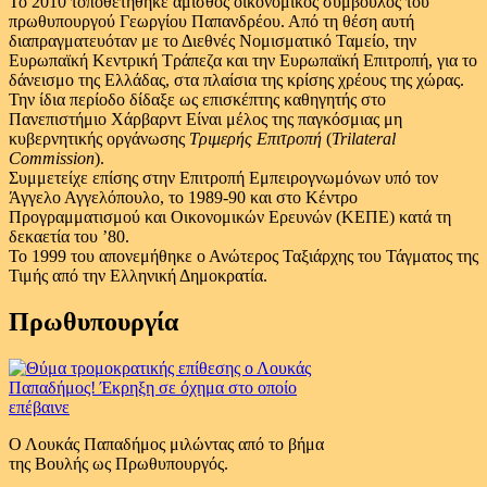
Το 2010 τοποθετήθηκε άμισθος οικονομικός σύμβουλος του
πρωθυπουργού Γεωργίου Παπανδρέου. Από τη θέση αυτή
διαπραγματευόταν με το Διεθνές Νομισματικό Ταμείο, την
Ευρωπαϊκή Κεντρική Τράπεζα και την Ευρωπαϊκή Επιτροπή, για το
δάνεισμο της Ελλάδας, στα πλαίσια της κρίσης χρέους της χώρας.
Την ίδια περίοδο δίδαξε ως επισκέπτης καθηγητής στο
Πανεπιστήμιο Χάρβαρντ Είναι μέλος της παγκόσμιας μη
κυβερνητικής οργάνωσης
Τριμερής Επιτροπή
(
Trilateral
Commission
).
Συμμετείχε επίσης στην Επιτροπή Εμπειρογνωμόνων υπό τον
Άγγελο Αγγελόπουλο, το 1989-90 και στο Κέντρο
Προγραμματισμού και Οικονομικών Ερευνών (ΚΕΠΕ) κατά τη
δεκαετία του ’80.
Το 1999 του απονεμήθηκε ο Ανώτερος Ταξιάρχης του Τάγματος της
Τιμής από την Ελληνική Δημοκρατία.
Πρωθυπουργία
Ο Λουκάς Παπαδήμος μιλώντας από το βήμα
της Βουλής ως Πρωθυπουργός.