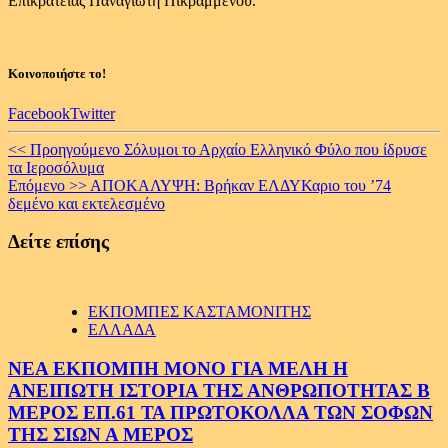
Επικρατείας Παναγιώτη Πικραμμένου.
Κοινοποιήστε το!
Facebook
Twitter
Continue
<< Προηγούμενο
Σόλυμοι το Αρχαίο Ελληνικό Φύλο που ίδρυσε
τα Ιεροσόλυμα
Reading
Επόμενο >>
ΑΠΟΚΑΛΥΨΗ: Βρήκαν ΕΛΔΥΚαριο του ’74
δεμένο και εκτελεσμένο
Δείτε επίσης
ΕΚΠΟΜΠΕΣ ΚΑΣΤΑΜΟΝΙΤΗΣ
ΕΛΛΑΔΑ
ΝΕΑ ΕΚΠΟΜΠΗ ΜΟΝΟ ΓΙΑ ΜΕΛΗ Η
ΑΝΕΙΠΩΤΗ ΙΣΤΟΡΙΑ ΤΗΣ ΑΝΘΡΩΠΟΤΗΤΑΣ Β
ΜΕΡΟΣ ΕΠ.61 ΤΑ ΠΡΩΤΟΚΟΛΛΑ ΤΩΝ ΣΟΦΩΝ
ΤΗΣ ΣΙΩΝ Α ΜΕΡΟΣ