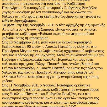
αποσύρουν την εμπιστοσύνη τους από την Κυβέρνηση
Παπανδρέου. Ο υπουργός Οικονομικών Ευάγγελος Βενιζέλος
χωρίς συνεννόηση με τον πρωθυπουργό και αγνοώντας τον
δήλωσε ότι:
«το ευρώ είναι κεκτημένο του λαού και δεν μπορεί να
τεθεί σε δημοψήφισμα»
.
Το βράδυ της 6ης Νοεμβρίου 2011 ο τότε αρχηγός της Αξιωματικής
Αντιπολίτευσης Αντώνης Σαμαράς εξαναγκάστηκε να στηρίξει
μεταβατική κυβέρνηση «Ειδικού σκοπού και περιορισμένου
χρόνου» όπως τη χαρακτήρισε.
Στις 10 Νοεμβρίου 2011, μετά από ένα έντονο παρασκήνιο
διαβουλεύσεων 96 ωρών, ο Λουκάς Παπαδήμος κλήθηκε στο
Προεδρικό Μέγαρο για να λάβει εντολή σχηματισμού κυβέρνησης
από τον Πρόεδρο της Δημοκρατίας. Μετά τη συνάντησή του με τον
Πρόεδρο της Δημοκρατίας Κάρολο Παπούλια και τους τρεις
πολιτικούς αρχηγούς, Γιώργο Παπανδρέου, Αντώνη Σαμαρά και
Γιώργο Καρατζαφέρη, ο Λουκάς Παπαδήμος έκανε τις πρώτες του
δηλώσεις έξω από το Προεδρικό Μέγαρο, όπου κάλεσε τον
ελληνικό λαό σε συστράτευση για την αντιμετώπιση της κρίσης
χρέους.
Στις 11 Νοεμβρίου 2011 ο Λουκάς Παπαδήμος ορκίστηκε
πρωθυπουργός της μεταβατικής κυβέρνησης, με αντιπροέδρους
τους Θεόδωρο Πάγκαλο και Ευάγγελο Βενιζέλο, ενώ στο
κυβερνητικό σχήμα προστέθηκαν εκτός αρκετών υπουργών της
προηγούμενης κυβέρνησης και στελέχη των κοινοβουλευτικών
κομμάτων της Νέας Δημοκρατίας και του ΛΑΟΣ.