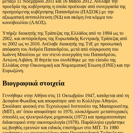
μεταξύ 11 Νοεμβρίου 2011 και 16 Μαΐου 2012. Ανέλαβε την
προεδρία της κυβέρνησης η οποία προέκυψε από συνεργασία της
προηγούμενης κυβέρνησης Παπανδρέου (ΠΑΣΟΚ) με την
αξιωματική αντιπολίτευση (ΝΔ) και ακόμη ένα κόμμα του
κοινοβουλίου (ΛΑΟΣ).
Υπήρξε διοικητής της Τράπεζας της Ελλάδος από το 1994 ως το
2002, και αντιπρόεδρος της Ευρωπαϊκής Κεντρικής Τράπεζας από
το 2002 ως το 2010. Ανέλαβε διοικητής της ΤτΕ με προσωπική
απόφαση του Ανδρέα Παπανδρέου, μετά από σύγκρουση του
Ιωάννη Μπούτου με τον στενό συνεργάτη του Παπανδρέου,
Αντώνη Λιβάνη. Η θητεία του συνδέθηκε με την είσοδο της
Ελλάδας στην Οικονομική και Νομισματική Ένωση (ΟΝΕ) και την
Ευρωζώνη.
Βιογραφικά στοιχεία
Γεννήθηκε στην Αθήνα στις 11 Οκτωβρίου 1947, κατάγεται από τη
Δεσφίνα Φωκίδας και αποφοίτησε από το Κολλέγιο Αθηνών.
Σπούδασε φυσική στο Τεχνολογικό Ινστιτούτο της Μασαχουσέτης
(ΜΙΤ), απ’ όπου αποφοίτησε το 1970, ολοκλήρωσε μεταπτυχιακές
σπουδές ως ηλεκτρολόγος μηχανικός (1972) και πραγματοποίησε
διδακτορικό στην οικονομολογία (1978). Παράλληλα εργάστηκε
ως βοηθός ερευνών και ειδικός επιστήμων στο ΜΙΤ. Το 1980
εργάστηκε ως οικονομολόγος στην Ομοσπονδιακή Τράπεζα της