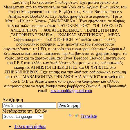
Επιστήμη Ηλεκτρονικών Υπολογιστών. Έχει μεταπτυχιακό στο
Management από το πανεπιστήμιο του Υork στην Αγγλία. Είναι μέλος του
Project Management Institute. Εργάζεται ως Senior Business Process
Analyst στις Βρυξελλες. Εχει Αρθρογραφησει στα περιοδικά “Τρίτο
Μάτι”, «Hellenic Nexus» ,”ΦΑΙΝΟΜΕΝΑ”. Έχει εμφανιστεί σε πλήθος
τηλεοπτικών εκπομπών όπως “ΦΥΓΟΚΕΝΤΡΟΣ” , “ΟΙ ΠΥΛΕΣ ΤΟΥ
ΑΝΕΞΗΓΗΤΟΥ” ,”ΑΘΕΑΤΟΣ ΚΟΣΜΟΣ”, “ΠΑΝΩ ΣΤΗΝ ΩΡΑ”
,”ΑΠΟΡΡΗΤΑ ΣΕΝΑΡΙΑ”, “ΚΩΔΙΚΑΣ ΜΥΣΤΗΡΙΩΝ” , “MEGA
Σαββατοκύριακο” ,”ΣΚ ΣΤΟ HIGHTV” καθώς και σε πολλές
ραδιοφωνικές εκπομπές .Στα ερευνητικά του ενδιαφέροντα
συγκαταλέγονται τα UFO, η ιστορία του ευρύτερου ελληνικού χώρου κ.ά.
Στα συλλεκτικά του ενδιαφέροντα περιλαμβάνονται τα γραμματόσημα, τα
νομίσματα και τα χαρτονομίσματα.Είναι Έφεδρος Ειδικός Επιστήμονας
του Γ.Ε.Σ στο κλάδο των Διαβιβάσεων.Συμμετείχε στις ραδιοφωνικές
εκπομπές ΑΓΝΩΣΤΟΙ ΕΠΙΣΚΕΠΤΕΣ και ΟΙ ΧΡΗΣΤΕΣ στο
ATHENSJUKEBOX .Ειχε επισης και την δική του ραδιοφωνική εκπομπή
με τίτλο “ΔΙΑΒΑΙΝΟΝΤΑΣ ΤΗΝ ΑΝΟΠΑΙΑ ΑΤΡΑΠΟ” στο web radio
του Ε.Ο.Ε με θέματα που σκοπό έχουν να ξυπνήσουν και άλλους
συντρόφους για να περιμένουμε τους βαρβάρους ξένους ή μη.Προσωπικό
email :
kastamonitis@gmail.com
Αναζήτηση
Αναζήτηση
για:
Μετάφραστε την Σελίδα
Powered by
Translate
Τελευταία άρθρα