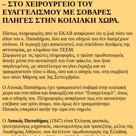
– ΣΤΟ ΧΕΙΡΟΥΡΓΕΙΟ ΤΟΥ
ΕΥΑΓΓΕΛΙΣΜΟΥ ΜΕ ΣΟΒΑΡΕΣ
ΠΛΗΓΕΣ ΣΤΗΝ ΚΟΙΛΙΑΚΗ ΧΩΡΑ.
Πάντως πληροφορίες από το ΕΚΑΒ αναφέρουν ότι η ζωή τόσο του
ιδίου του κ. Παπαδήμου, όσο και του οδηγού του δεν διατρέχουν
κίνδυνο. Η περιοχή έχει αποκλειστεί, ενώ σπεύδουν δυνάμεις της
αστυνομίας, με κλιμάκιο του ΤΕΕΜ.
Σύμφωνα με τις πρώτες πληροφορίες, ο πρώην πρωθυπουργός
άνοιξε μέσα στο αυτοκίνητό του έναν φάκελο, που ήταν
παγιδευμένος, με αποτέλεσμα να γίνει έκρηξη και να
τραυματιστούν τόσο ο ίδιος, όσο και ο οδηγός του, στη συμβολή
των οδών Μάρνης και 3ης Σεπτεμβρίου.
Ο Λουκάς Παπαδήμος έχει τραυματιστεί σοβαρά στην κοιλιακή
χώρα και στα πόδια και διακομίζεται στον “Ευαγγελισμό”, όπως
και ο οδηγός του. Πληροφορίες αναφέρουν πως στο αυτοκίνητο
επέβαινε και τρίτο άτομο, που όμως δεν τραυματίστηκε.
Πανικός επικρατεί αυτήν την ώρα στο σημείο.
Ο
Λουκάς Παπαδήμος
(1947) είναι Έλληνας φυσικός,
ηλεκτρολόγος μηχανικός, οικονομολόγος και τραπεζίτης, μέλος της
Ακαδημίας Αθηνών, που διετέλεσε πρωθυπουργός της Ελλάδας