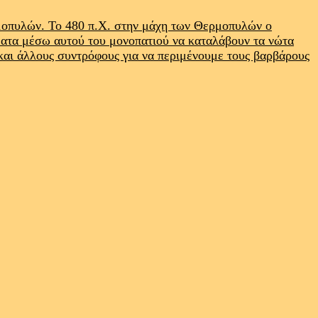
ρμοπυλών. Το 480 π.Χ. στην μάχη των Θερμοπυλών ο
ματα μέσω αυτού του μονοπατιού να καταλάβουν τα νώτα
 και άλλους συντρόφους για να περιμένουμε τους βαρβάρους