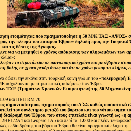
κηση ετοιμότητας που πραγματοποίησε η 50 Μ/Κ ΤΑΞ «ΑΨΟΣ» στ
προς την πλευρά του ποταμού Έβρου» δηλαδή προς την Τουρκια! Ό
 και τις θέσεις της Άγκυρας.
ινε για να μετρηθεί ο χρόνος απόκρισης των πληρωμάτων των α
 κλίμα»:
έλειψαν το στρατόπεδο σε ικανοποιητικό χρόνο και μετέβησαν στο
έση βολής σε χρόνο ρεκόρ όπως και ότι σε χρόνο ρεκόρ το πλήρως 
 να δώσει την εικόνα στην τουρκική κοινή γνώμη του
«πολεμοχαρή Έλ
ΜΜΕ ασχολούνται με στρατιωτικές ασκήσεις στον Έβρο.
 των ΤΧΕ (Τμημάτων Χρονικών Ετοιμοτήτων) της 50 Μηχανοκίνη
 Μ109 και ΠΕΠ RM 70.
υς σημαντικότερους σχηματισμούς του Δ΄ΣΣ καθώς ουσιαστικά ελ
τελεί τον συνδετήριο μεταξύ του βόρειου και του νότιου τομέα τ
 διαδρομή του Έβρου, που στους επιτελείς είναι γνωστή ως «η α
 2HEL/2A4 και Leopard 1A5 και περί τα 1.000 και πλέον τεθωρακισμ
λές πεδίο δράσης του βόρειου Έβρου θα είναι πραγματικά ελάχιστη.
ς δεν αποκλείεται στο μέλλον να χαρακτηρίσει τέτοιες ασκήσεις «επιθε