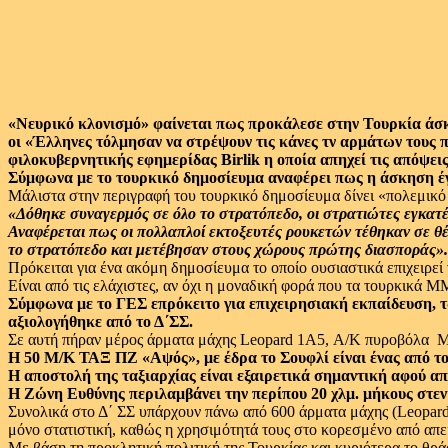
«Νευρικό κλονισμό» φαίνεται πως προκάλεσε στην Τουρκία άσ
οι «Έλληνες τόλμησαν να στρέψουν τις κάνες τν αρμάτων τους 
φιλοκυβερνητικής εφημερίδας
Birlik
η οποία απηχεί τις απόψεις
Σύμφωνα με το τουρκικό δημοσίευμα αναφέρει πως η άσκηση έγ
Μάλιστα στην περιγραφή του τουρκικό δημοσίευμα δίνει «πολεμικό
«Δόθηκε συναγερμός σε όλο το στρατόπεδο, οι στρατιώτες εγκατ
Αναφέρεται πως οι πολλαπλοί εκτοξευτές ρουκετών τέθηκαν σε θ
το στρατόπεδο και μετέβησαν στους χώρους πρώτης διασποράς».
Πρόκειται για ένα ακόμη δημοσίευμα το οποίο ουσιαστικά επιχειρεί
Είναι από τις ελάχιστες, αν όχι η μοναδική φορά που τα τουρκικά 
Σύμφωνα με το ΓΕΣ επρόκειτο για επιχειρησιακή εκπαίδευση,
αξιολογήθηκε από το Δ΄ΣΣ.
Σε αυτή πήραν μέρος άρματα μάχης Leopard 1A5, Α/Κ πυροβόλα
Η 50 Μ/Κ ΤΑΞ ΠΖ «Αψός», με έδρα το Σουφλί είναι ένας από το
Η αποστολή της ταξιαρχίας είναι εξαιρετικά σημαντική αφού απο
Η Ζώνη Ευθύνης περιλαμβάνει την περίπου 20 χλμ. μήκους στενή
Συνολικά στο Δ΄ ΣΣ υπάρχουν πάνω από 600 άρματα μάχης (Leopard
μόνο στατιστική, καθώς η χρησιμότητά τους στο κορεσμένο από απει
Με βάση τη προκλητική πολιτική της Τουρκίας και κυριότερα το θράσο