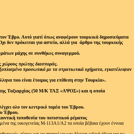
ον Έβρο. Αυτό γιατί όπως αναφέρουν τουρκικά δημοσιεύματα
χι δεν πρόκειται για αστείο, αλλά για άρθρο της τουρκικής
ρμάτων μάχης σε συνθήκες συναγερμού.
υς χώρους πρώτης διασποράς.
εξοπλισμένο προσωπικό με τα στρατιωτικά οχήματα, εγκατέλειψαν
ληνα που είναι έτοιμος για επίθεση στην Τουρκία».
της Ταξιαρχίας (50 Μ/Κ ΤΑΞ «ΑΨΟΣ») και η οποία
έγχει ολο τον κεντρικό τομέα του Έβρου.
ου Έβρου.
μυντική τοποθεσία του ποτιστικού ρέματος
ένα της οικογενείας M-113A1/A2 τα οποία βέβαια έχουν έννοια
τικού» τύπου και να απαιτεί να μας δίνεται ειδική άδεια για τις