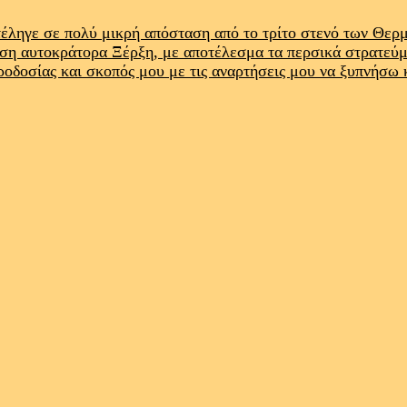
έληγε σε πολύ μικρή απόσταση από το τρίτο στενό των Θε
ρση αυτοκράτορα Ξέρξη, με αποτέλεσμα τα περσικά στρατεύ
προδοσίας και σκοπός μου με τις αναρτήσεις μου να ξυπνήσω