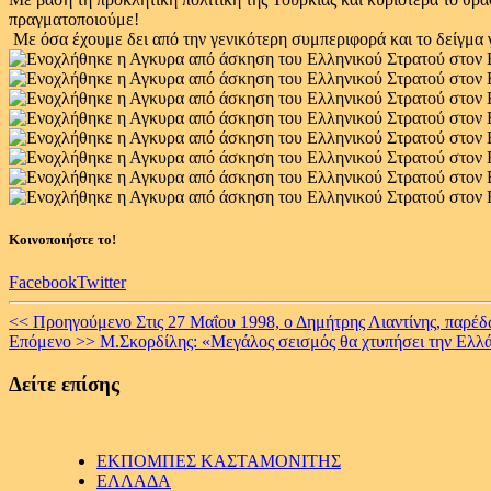
πραγματοποιούμε!
Με όσα έχουμε δει από την γενικότερη συμπεριφορά και το δείγμα γρ
Κοινοποιήστε το!
Facebook
Twitter
Continue
<< Προηγούμενο
Στις 27 Μαΐου 1998, ο Δημήτρης Λιαντίνης, παρέ
Επόμενο >>
Μ.Σκορδίλης: «Μεγάλος σεισμός θα χτυπήσει την Ελλ
Reading
Δείτε επίσης
ΕΚΠΟΜΠΕΣ ΚΑΣΤΑΜΟΝΙΤΗΣ
ΕΛΛΑΔΑ