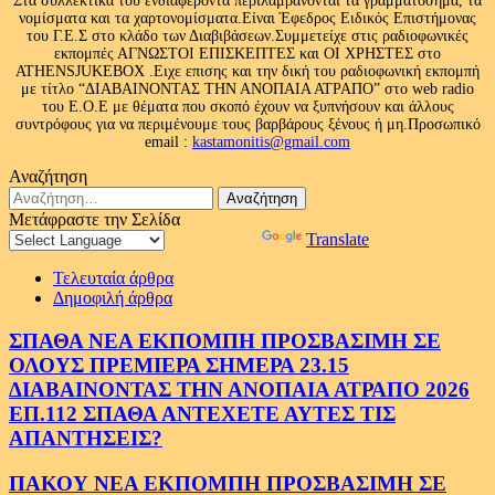
Στα συλλεκτικά του ενδιαφέροντα περιλαμβάνονται τα γραμματόσημα, τα
νομίσματα και τα χαρτονομίσματα.Είναι Έφεδρος Ειδικός Επιστήμονας
του Γ.Ε.Σ στο κλάδο των Διαβιβάσεων.Συμμετείχε στις ραδιοφωνικές
εκπομπές ΑΓΝΩΣΤΟΙ ΕΠΙΣΚΕΠΤΕΣ και ΟΙ ΧΡΗΣΤΕΣ στο
ATHENSJUKEBOX .Ειχε επισης και την δική του ραδιοφωνική εκπομπή
με τίτλο “ΔΙΑΒΑΙΝΟΝΤΑΣ ΤΗΝ ΑΝΟΠΑΙΑ ΑΤΡΑΠΟ” στο web radio
του Ε.Ο.Ε με θέματα που σκοπό έχουν να ξυπνήσουν και άλλους
συντρόφους για να περιμένουμε τους βαρβάρους ξένους ή μη.Προσωπικό
email :
kastamonitis@gmail.com
Αναζήτηση
Αναζήτηση
για:
Μετάφραστε την Σελίδα
Powered by
Translate
Τελευταία άρθρα
Δημοφιλή άρθρα
ΣΠΑΘΑ ΝΕΑ ΕΚΠΟΜΠΗ ΠΡΟΣΒΑΣΙΜΗ ΣΕ
ΟΛΟΥΣ ΠΡΕΜΙΕΡΑ ΣΗΜΕΡΑ 23.15
ΔΙΑΒΑΙΝΟΝΤΑΣ ΤΗΝ ΑΝΟΠΑΙΑ ΑΤΡΑΠΟ 2026
ΕΠ.112 ΣΠΑΘΑ ΑΝΤΕΧΕΤΕ ΑΥΤΕΣ ΤΙΣ
ΑΠΑΝΤΗΣΕΙΣ?
ΠΑΚΟΥ ΝΕΑ ΕΚΠΟΜΠΗ ΠΡΟΣΒΑΣΙΜΗ ΣΕ