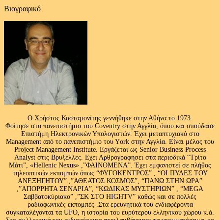
Βιογραφικό
Ο Χρήστος Κασταμονίτης γεννήθηκε στην Αθήνα το 1973.
Φοίτησε στο πανεπιστήμιο του Coventry στην Αγγλία, όπου και σπούδασε
Επιστήμη Ηλεκτρονικών Υπολογιστών. Έχει μεταπτυχιακό στο
Management από το πανεπιστήμιο του Υork στην Αγγλία. Είναι μέλος του
Project Management Institute. Εργάζεται ως Senior Business Process
Analyst στις Βρυξελλες. Εχει Αρθρογραφησει στα περιοδικά “Τρίτο
Μάτι”, «Hellenic Nexus» ,”ΦΑΙΝΟΜΕΝΑ”. Έχει εμφανιστεί σε πλήθος
τηλεοπτικών εκπομπών όπως “ΦΥΓΟΚΕΝΤΡΟΣ” , “ΟΙ ΠΥΛΕΣ ΤΟΥ
ΑΝΕΞΗΓΗΤΟΥ” ,”ΑΘΕΑΤΟΣ ΚΟΣΜΟΣ”, “ΠΑΝΩ ΣΤΗΝ ΩΡΑ”
,”ΑΠΟΡΡΗΤΑ ΣΕΝΑΡΙΑ”, “ΚΩΔΙΚΑΣ ΜΥΣΤΗΡΙΩΝ” , “MEGA
Σαββατοκύριακο” ,”ΣΚ ΣΤΟ HIGHTV” καθώς και σε πολλές
ραδιοφωνικές εκπομπές .Στα ερευνητικά του ενδιαφέροντα
συγκαταλέγονται τα UFO, η ιστορία του ευρύτερου ελληνικού χώρου κ.ά.