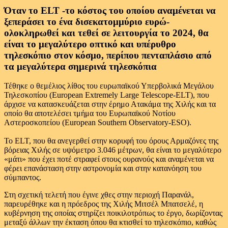
Όταν το ELT -το κόστος του οποίου αναμένεται να
ξεπεράσει το ένα δισεκατομμύριο ευρώ-
ολοκληρωθεί και τεθεί σε λειτουργία το 2024, θα
είναι το μεγαλύτερο οπτικό και υπέρυθρο
τηλεσκόπιο στον κόσμο, περίπου πενταπλάσιο από
τα μεγαλύτερα σημερινά τηλεσκόπια
Τέθηκε ο θεμέλιος λίθος του ευρωπαϊκού Υπερβολικά Μεγάλου
Τηλεσκοπίου (European Extremely Large Telescope-ELT), που
άρχισε να κατασκευάζεται στην έρημο Ατακάμα της Χιλής και τα
οποίο θα αποτελέσει τμήμα του Ευρωπαϊκού Νοτίου
Αστεροσκοπείου (European Southern Observatory-ESO).
Το ELT, που θα ανεγερθεί στην κορυφή του όρους Αρμαζόνες της
βόρειας Χιλής σε υψόμετρο 3.046 μέτρων, θα είναι το μεγαλύτερο
«μάτι» που έχει ποτέ στραφεί στους ουρανούς και αναμένεται να
φέρει επανάσταση στην αστρονομία και στην κατανόηση του
σύμπαντος.
Στη σχετική τελετή που έγινε χθες στην περιοχή Παρανάλ,
παρευρέθηκε και η πρόεδρος της Χιλής Μιτσέλ Μπατσελέ, η
κυβέρνηση της οποίας στηρίζει ποικιλοτρόπως το έργο, δωρίζοντας
μεταξύ άλλων την έκταση όπου θα κτισθεί το τηλεσκόπιο, καθώς