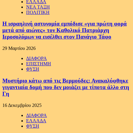
ΕΛΛΑΔΑ
ΝΕΑ ΤΑΞΗ
ΠΟΛΙΤΙΚΗ
Η ισραηλινή αστυνομία εμπόδισε «για πρώτη φορά
μετά από αιώνες» τον Καθολικό Πατριάρχη
Ιεροσολύμων να εισέλθει στον Πανάγιο Τάφο
29 Μαρτίου 2026
ΔΙΑΦΟΡΑ
ΕΠΙΣΤΗΜΗ
ΦΥΣΗ
Μυστήριο κάτω από τις Βερμούδες: Ανακαλύφθηκε
γιγαντιαία δομή που δεν μοιάζει με τίποτα άλλο στη
Γη
16 Δεκεμβρίου 2025
ΔΙΑΦΟΡΑ
ΕΛΛΑΔΑ
ΦΥΣΗ