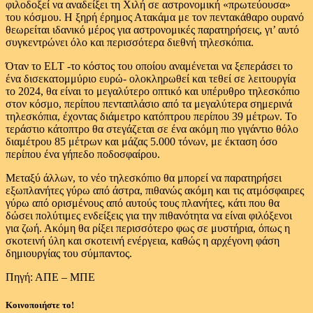
φιλοδοξεί να αναδείξει τη Χιλή σε αστρονομική «πρωτεύουσα»
του κόσμου. Η ξηρή έρημος Ατακάμα με τον πεντακάθαρο ουρανό
θεωρείται ιδανικό μέρος για αστρονομικές παρατηρήσεις, γι’ αυτό
συγκεντρώνει όλο και περισσότερα διεθνή τηλεσκόπια.
Όταν το ELT -το κόστος του οποίου αναμένεται να ξεπεράσει το
ένα δισεκατομμύριο ευρώ- ολοκληρωθεί και τεθεί σε λειτουργία
το 2024, θα είναι το μεγαλύτερο οπτικό και υπέρυθρο τηλεσκόπιο
στον κόσμο, περίπου πενταπλάσιο από τα μεγαλύτερα σημερινά
τηλεσκόπια, έχοντας διάμετρο κατόπτρου περίπου 39 μέτρων. Το
τεράστιο κάτοπτρο θα στεγάζεται σε ένα ακόμη πιο γιγάντιο θόλο
διαμέτρου 85 μέτρων και μάζας 5.000 τόνων, με έκταση όσο
περίπου ένα γήπεδο ποδοσφαίρου.
Μεταξύ άλλων, το νέο τηλεσκόπιο θα μπορεί να παρατηρήσει
εξωπλανήτες γύρω από άστρα, πιθανώς ακόμη και τις ατμόσφαιρες
γύρω από ορισμένους από αυτούς τους πλανήτες, κάτι που θα
δώσει πολύτιμες ενδείξεις για την πιθανότητα να είναι φιλόξενοι
για ζωή. Ακόμη θα ρίξει περισσότερο φως σε μυστήρια, όπως η
σκοτεινή ύλη και σκοτεινή ενέργεια, καθώς η αρχέγονη φάση
δημιουργίας του σύμπαντος.
Πηγή: ΑΠΕ – ΜΠΕ
Κοινοποιήστε το!