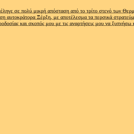
έληγε σε πολύ μικρή απόσταση από το τρίτο στενό των Θε
ρση αυτοκράτορα Ξέρξη, με αποτέλεσμα τα περσικά στρατεύ
προδοσίας και σκοπός μου με τις αναρτήσεις μου να ξυπνήσω