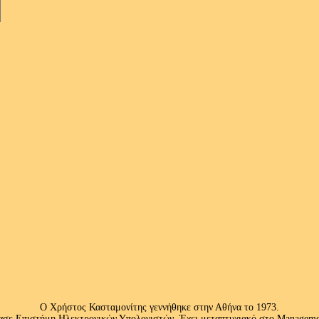
Ο Χρήστος Κασταμονίτης γεννήθηκε στην Αθήνα το 1973.
ασε Επιστήμη Ηλεκτρονικών Υπολογιστών. Έχει μεταπτυχιακό στο Management