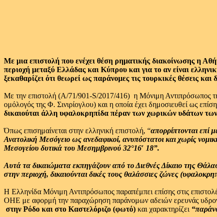
Με μια επιστολή που ενέχει θέση ρηματικής διακοίνωσης η Αθήνα
περιοχή μεταξύ Ελλάδας και Κύπρου και για το αν είναι ελλην
ξεκαθαρίζει ότι θεωρεί ως παράνομες τις τουρκικές θέσεις και δ
Με την επιστολή (Α/71/901-S/2017/416) η Μόνιμη Αντιπρόσωπος τ
ομόλογός της Φ. Σινιρίογλου) και η οποία έχει δημοσιευθεί ως επ
δικαιούται άλλη υφαλοκρηπίδα πέραν των χωρικών υδάτων των ν
Όπως επισημαίνεται στην ελληνική επιστολή, “
απορρίπτονται επί μ
Ανατολική Μεσόγειο ως ανεδαφικοί, ανυπόστατοι και χωρίς νομική
Μεσογείου δυτικά του Μεσημβρινού 32°16′ 18”.
Αυτά τα δικαιώματα εκπηγάζουν από το Διεθνές Δίκαιο της Θάλασ
στην περιοχή, δικαιούνται δικές τους θαλάσσιες ζώνες (υφαλοκρ
Η Ελληνίδα Μόνιμη Αντιπρόσωπος παραπέμπει επίσης στις επιστολές
ΟΗΕ με αφορμή την παραχώρηση παράνομων αδειών ερευνάς υδρογο
στην Ρόδο και στο Καστελόριζο (φωτό)
και χαρακτηρίζει
“παράνο