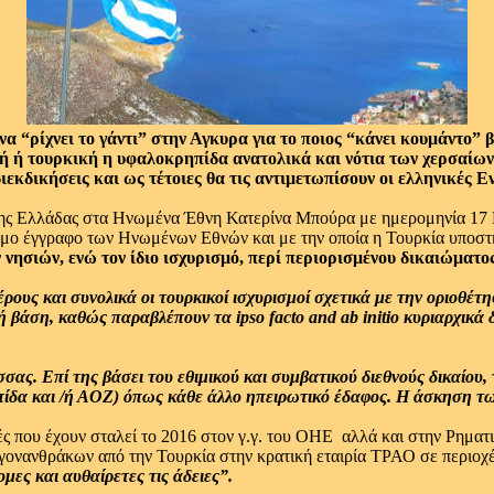
 “ρίχνει το γάντι” στην Αγκυρα για το ποιος “κάνει κουμάντο” β
ική ή τουρκική η υφαλοκρηπίδα ανατολικά και νότια των χερσαί
ιεκδικήσεις και ως τέτοιες θα τις αντιμετωπίσουν οι ελληνικές Εν
ης Ελλάδας στα Ηνωμένα Έθνη Κατερίνα Μπούρα με ημερομηνία 17 Μα
ίσημο έγγραφο των Ηνωμένων Εθνών και με την οποία η Τουρκία υποσ
ησιών, ενώ τον ίδιο ισχυρισμό, περί περιορισμένου δικαιώματος
έρους και συνολικά οι τουρκικοί ισχυρισμοί σχετικά με την οριοθ
 βάση, καθώς παραβλέπουν τα ipso facto and ab initio κυριαρχικά
σας. Επί της βάσει του εθιμικού και συμβατικού διεθνούς δικαίου
ηπίδα και /ή ΑΟΖ) όπως κάθε άλλο ηπειρωτικό έδαφος. Η άσκηση τ
 που έχουν σταλεί το 2016 στον γ.γ. του ΟΗΕ αλλά και στην Ρηματι
νανθράκων από την Τουρκία στην κρατική εταιρία ΤΡΑΟ σε περιοχ
μες και αυθαίρετες τις άδειες”.