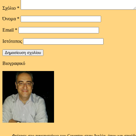
Σχόλιο
*
Όνομα
*
Email
*
Ιστότοπος
Βιογραφικό
Φοίτησε στο πανεπιστήμιο του Coventry στην Αγγλία, όπου και σπούδ