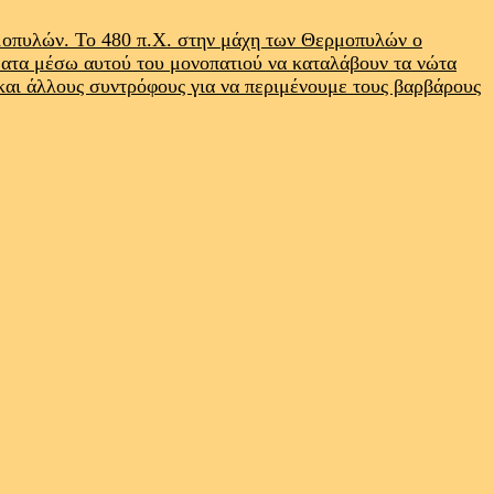
ρμοπυλών. Το 480 π.Χ. στην μάχη των Θερμοπυλών ο
ματα μέσω αυτού του μονοπατιού να καταλάβουν τα νώτα
 και άλλους συντρόφους για να περιμένουμε τους βαρβάρους