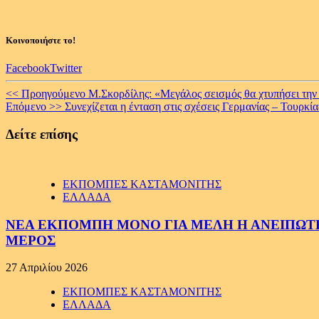
Κοινοποιήστε το!
Facebook
Twitter
Continue
<< Προηγούμενο
Μ.Σκορδίλης: «Μεγάλος σεισμός θα χτυπήσει τη
Επόμενο >>
Συνεχίζεται η ένταση στις σχέσεις Γερμανίας – Τουρκί
Reading
Δείτε επίσης
ΕΚΠΟΜΠΕΣ ΚΑΣΤΑΜΟΝΙΤΗΣ
ΕΛΛΑΔΑ
ΝΕΑ ΕΚΠΟΜΠΗ ΜΟΝΟ ΓΙΑ ΜΕΛΗ Η ΑΝΕΙΠΩΤΗ
ΜΕΡΟΣ
27 Απριλίου 2026
ΕΚΠΟΜΠΕΣ ΚΑΣΤΑΜΟΝΙΤΗΣ
ΕΛΛΑΔΑ