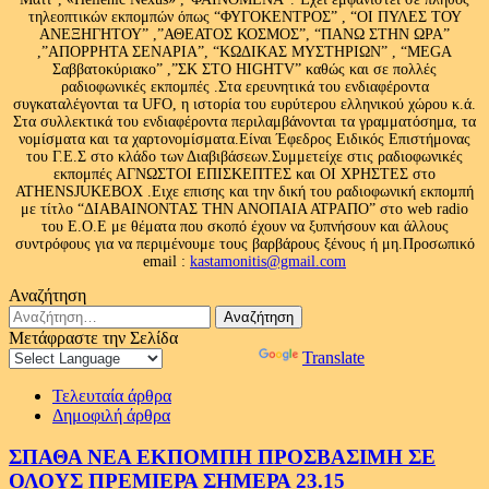
τηλεοπτικών εκπομπών όπως “ΦΥΓΟΚΕΝΤΡΟΣ” , “ΟΙ ΠΥΛΕΣ ΤΟΥ
ΑΝΕΞΗΓΗΤΟΥ” ,”ΑΘΕΑΤΟΣ ΚΟΣΜΟΣ”, “ΠΑΝΩ ΣΤΗΝ ΩΡΑ”
,”ΑΠΟΡΡΗΤΑ ΣΕΝΑΡΙΑ”, “ΚΩΔΙΚΑΣ ΜΥΣΤΗΡΙΩΝ” , “MEGA
Σαββατοκύριακο” ,”ΣΚ ΣΤΟ HIGHTV” καθώς και σε πολλές
ραδιοφωνικές εκπομπές .Στα ερευνητικά του ενδιαφέροντα
συγκαταλέγονται τα UFO, η ιστορία του ευρύτερου ελληνικού χώρου κ.ά.
Στα συλλεκτικά του ενδιαφέροντα περιλαμβάνονται τα γραμματόσημα, τα
νομίσματα και τα χαρτονομίσματα.Είναι Έφεδρος Ειδικός Επιστήμονας
του Γ.Ε.Σ στο κλάδο των Διαβιβάσεων.Συμμετείχε στις ραδιοφωνικές
εκπομπές ΑΓΝΩΣΤΟΙ ΕΠΙΣΚΕΠΤΕΣ και ΟΙ ΧΡΗΣΤΕΣ στο
ATHENSJUKEBOX .Ειχε επισης και την δική του ραδιοφωνική εκπομπή
με τίτλο “ΔΙΑΒΑΙΝΟΝΤΑΣ ΤΗΝ ΑΝΟΠΑΙΑ ΑΤΡΑΠΟ” στο web radio
του Ε.Ο.Ε με θέματα που σκοπό έχουν να ξυπνήσουν και άλλους
συντρόφους για να περιμένουμε τους βαρβάρους ξένους ή μη.Προσωπικό
email :
kastamonitis@gmail.com
Αναζήτηση
Αναζήτηση
για:
Μετάφραστε την Σελίδα
Powered by
Translate
Τελευταία άρθρα
Δημοφιλή άρθρα
ΣΠΑΘΑ ΝΕΑ ΕΚΠΟΜΠΗ ΠΡΟΣΒΑΣΙΜΗ ΣΕ
ΟΛΟΥΣ ΠΡΕΜΙΕΡΑ ΣΗΜΕΡΑ 23.15