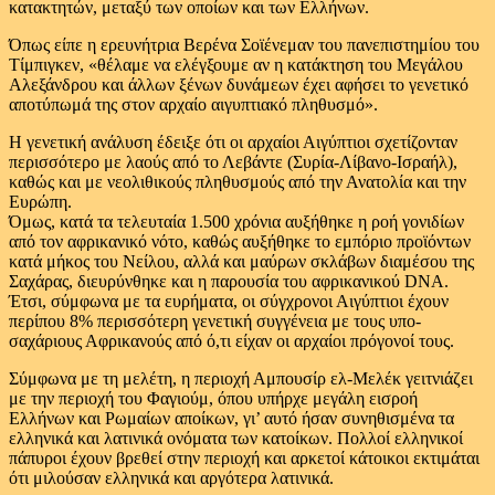
κατακτητών, μεταξύ των οποίων και των Ελλήνων.
Όπως είπε η ερευνήτρια Βερένα Σοϊένεμαν του πανεπιστημίου του
Τίμπιγκεν, «θέλαμε να ελέγξουμε αν η κατάκτηση του Μεγάλου
Αλεξάνδρου και άλλων ξένων δυνάμεων έχει αφήσει το γενετικό
αποτύπωμά της στον αρχαίο αιγυπτιακό πληθυσμό».
Η γενετική ανάλυση έδειξε ότι οι αρχαίοι Αιγύπτιοι σχετίζονταν
περισσότερο με λαούς από το Λεβάντε (Συρία-Λίβανο-Ισραήλ),
καθώς και με νεολιθικούς πληθυσμούς από την Ανατολία και την
Ευρώπη.
Όμως, κατά τα τελευταία 1.500 χρόνια αυξήθηκε η ροή γονιδίων
από τον αφρικανικό νότο, καθώς αυξήθηκε το εμπόριο προϊόντων
κατά μήκος του Νείλου, αλλά και μαύρων σκλάβων διαμέσου της
Σαχάρας, διευρύνθηκε και η παρουσία του αφρικανικού DNA.
Έτσι, σύμφωνα με τα ευρήματα, οι σύγχρονοι Αιγύπτιοι έχουν
περίπου 8% περισσότερη γενετική συγγένεια με τους υπο-
σαχάριους Αφρικανούς από ό,τι είχαν οι αρχαίοι πρόγονοί τους.
Σύμφωνα με τη μελέτη, η περιοχή Αμπουσίρ ελ-Μελέκ γειτνιάζει
με την περιοχή του Φαγιούμ, όπου υπήρχε μεγάλη εισροή
Ελλήνων και Ρωμαίων αποίκων, γι’ αυτό ήσαν συνηθισμένα τα
ελληνικά και λατινικά ονόματα των κατοίκων. Πολλοί ελληνικοί
πάπυροι έχουν βρεθεί στην περιοχή και αρκετοί κάτοικοι εκτιμάται
ότι μιλούσαν ελληνικά και αργότερα λατινικά.