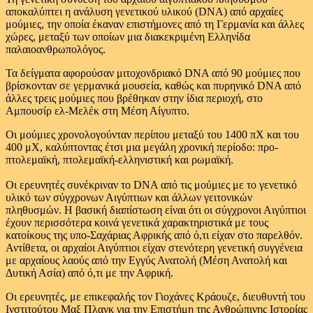
αποκαλύπτει η ανάλυση γενετικού υλικού (DNA) από αρχαίες
μούμιες, την οποία έκαναν επιστήμονες από τη Γερμανία και άλλες
χώρες, μεταξύ των οποίων μια διακεκριμένη Ελληνίδα
παλαιοανθρωπολόγος.
Τα δείγματα αφορούσαν μιτοχονδριακό DNA από 90 μούμιες που
βρίσκονταν σε γερμανικά μουσεία, καθώς και πυρηνικό DNA από
άλλες τρεις μούμιες που βρέθηκαν στην ίδια περιοχή, στο
Αμπουσίρ ελ-Μελέκ στη Μέση Αίγυπτο.
Οι μούμιες χρονολογούνταν περίπου μεταξύ του 1400 πΧ και του
400 μΧ, καλύπτοντας έτσι μια μεγάλη χρονική περίοδο: προ-
πτολεμαϊκή, πτολεμαϊκή-ελληνιστική και ρωμαϊκή.
Οι ερευνητές συνέκριναν το DNA από τις μούμιες με το γενετικό
υλικό των σύγχρονων Αιγύπτιων και άλλων γειτονικών
πληθυσμών. Η βασική διαπίστωση είναι ότι οι σύγχρονοι Αιγύπτιοι
έχουν περισσότερα κοινά γενετικά χαρακτηριστικά με τους
κατοίκους της υπο-Σαχάριας Αφρικής από ό,τι είχαν στο παρελθόν.
Αντίθετα, οι αρχαίοι Αιγύπτιοι είχαν στενότερη γενετική συγγένεια
με αρχαίους λαούς από την Εγγύς Ανατολή (Μέση Ανατολή και
Δυτική Ασία) από ό,τι με την Αφρική.
Οι ερευνητές, με επικεφαλής τον Γιοχάνες Κράουζε, διευθυντή του
Ινστιτούτου Μαξ Πλανκ για την Επιστήμη της Ανθρώπινης Ιστορίας