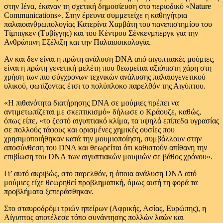
στην Ιένα, έκαναν τη σχετική δημοσίευση στο περιοδικό «Nature
Communications». Στην έρευνα συμμετείχε η καθηγήτρια
παλαιοανθρωπολογίας Κατερίνα Χαρβάτη του πανεπιστημίου του
Τίμπιγκεν (Τυβίγγης) και του Κέντρου Σένκενμπεργκ για την
Ανθρώπινη Εξέλιξη και την Παλαιοοικολογία.
Αν και δεν είναι η πρώτη ανάλυση DNA από αιγυπτιακές μούμιες,
είναι η πρώτη γενετική μελέτη που θεωρείται αξιόπιστη χάρη στη
χρήση των πιο σύγχρονων τεχνικών ανάλυσης παλαιογενετικού
υλικού, φωτίζοντας έτσι το πολύπλοκο παρελθόν της Αιγύπτου.
«Η πιθανότητα διατήρησης DNA σε μούμιες πρέπει να
αντιμετωπίζεται με σκεπτικισμό» δήλωσε ο Κράουζε, καθώς,
όπως είπε, «το ζεστό αιγυπτιακό κλίμα, τα υψηλά επίπεδα υγρασίας
σε πολλούς τάφους και ορισμένες χημικές ουσίες που
χρησιμοποιήθηκαν κατά την μουμιοποίηση, συμβάλλουν στην
αποσύνθεση του DNA και θεωρείται ότι καθιστούν απίθανη την
επιβίωση του DNA των αιγυπτιακών μουμιών σε βάθος χρόνου».
Γι’ αυτό ακριβώς, στο παρελθόν, η όποια ανάλυση DNA από
μούμιες είχε θεωρηθεί προβληματική, όμως αυτή τη φορά τα
προβλήματα ξεπεράσθηκαν.
Στο σταυροδρόμι τριών ηπείρων (Αφρικής, Ασίας, Ευρώπης), η
Αίγυπτος αποτέλεσε τόπο συνάντησης πολλών λαών και