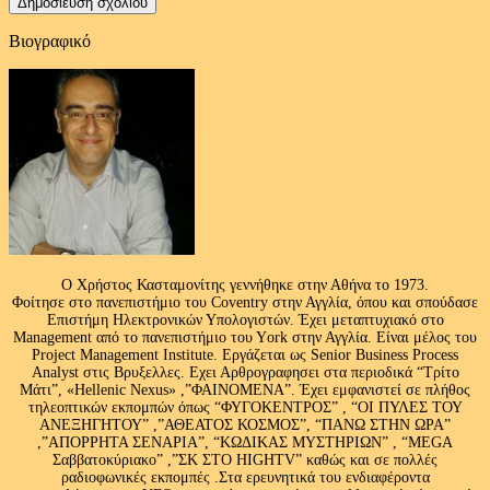
Βιογραφικό
Ο Χρήστος Κασταμονίτης γεννήθηκε στην Αθήνα το 1973.
Φοίτησε στο πανεπιστήμιο του Coventry στην Αγγλία, όπου και σπούδασε
Επιστήμη Ηλεκτρονικών Υπολογιστών. Έχει μεταπτυχιακό στο
Management από το πανεπιστήμιο του Υork στην Αγγλία. Είναι μέλος του
Project Management Institute. Εργάζεται ως Senior Business Process
Analyst στις Βρυξελλες. Εχει Αρθρογραφησει στα περιοδικά “Τρίτο
Μάτι”, «Hellenic Nexus» ,”ΦΑΙΝΟΜΕΝΑ”. Έχει εμφανιστεί σε πλήθος
τηλεοπτικών εκπομπών όπως “ΦΥΓΟΚΕΝΤΡΟΣ” , “ΟΙ ΠΥΛΕΣ ΤΟΥ
ΑΝΕΞΗΓΗΤΟΥ” ,”ΑΘΕΑΤΟΣ ΚΟΣΜΟΣ”, “ΠΑΝΩ ΣΤΗΝ ΩΡΑ”
,”ΑΠΟΡΡΗΤΑ ΣΕΝΑΡΙΑ”, “ΚΩΔΙΚΑΣ ΜΥΣΤΗΡΙΩΝ” , “MEGA
Σαββατοκύριακο” ,”ΣΚ ΣΤΟ HIGHTV” καθώς και σε πολλές
ραδιοφωνικές εκπομπές .Στα ερευνητικά του ενδιαφέροντα