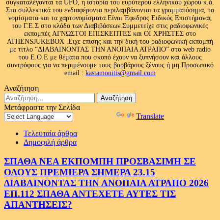
συγκαταλέγονται τα UFO, η ιστορία του ευρύτερου ελληνικού χώρου κ.ά.
Στα συλλεκτικά του ενδιαφέροντα περιλαμβάνονται τα γραμματόσημα, τα
νομίσματα και τα χαρτονομίσματα.Είναι Έφεδρος Ειδικός Επιστήμονας
του Γ.Ε.Σ στο κλάδο των Διαβιβάσεων.Συμμετείχε στις ραδιοφωνικές
εκπομπές ΑΓΝΩΣΤΟΙ ΕΠΙΣΚΕΠΤΕΣ και ΟΙ ΧΡΗΣΤΕΣ στο
ATHENSJUKEBOX .Ειχε επισης και την δική του ραδιοφωνική εκπομπή
με τίτλο “ΔΙΑΒΑΙΝΟΝΤΑΣ ΤΗΝ ΑΝΟΠΑΙΑ ΑΤΡΑΠΟ” στο web radio
του Ε.Ο.Ε με θέματα που σκοπό έχουν να ξυπνήσουν και άλλους
συντρόφους για να περιμένουμε τους βαρβάρους ξένους ή μη.Προσωπικό
email :
kastamonitis@gmail.com
Αναζήτηση
Αναζήτηση
για:
Μετάφραστε την Σελίδα
Powered by
Translate
Τελευταία άρθρα
Δημοφιλή άρθρα
ΣΠΑΘΑ ΝΕΑ ΕΚΠΟΜΠΗ ΠΡΟΣΒΑΣΙΜΗ ΣΕ
ΟΛΟΥΣ ΠΡΕΜΙΕΡΑ ΣΗΜΕΡΑ 23.15
ΔΙΑΒΑΙΝΟΝΤΑΣ ΤΗΝ ΑΝΟΠΑΙΑ ΑΤΡΑΠΟ 2026
ΕΠ.112 ΣΠΑΘΑ ΑΝΤΕΧΕΤΕ ΑΥΤΕΣ ΤΙΣ
ΑΠΑΝΤΗΣΕΙΣ?