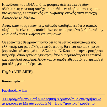
Η ανάλυση του DNA από τις μούμιες δείχνει μια σχεδόν
αδιάσπαστη γενετική συνέχεια μεταξύ των πληθυσμών της προ-
πτολεμαϊκής, ελληνιστικής και ρωμαϊκής εποχής στην περιοχή
Αμπουσίρ ελ-Μελέκ.
Αυτό, κατά τους ερευνητές, πιθανώς υποδηλώνει ότι ο τοπικός
πληθυσμός είχε επηρεασθεί μόνο σε περιορισμένο βαθμό από την
«εισβολή» των Ελλήνων και Ρωμαίων.
Οι ερευνητές θεωρούν πιθανό ότι το γενετικό αποτύπωμα της
ελληνικής και ρωμαϊκής μετανάστευσης θα είναι πιο αισθητό στη
βορειοδυτική περιοχή του Δέλτα του Νείλου και στην περιοχή του
Φαγιούμ, όπου ήσαν συγκεντρωμένοι οι περισσότεροι ελληνικοί
και ρωμαϊκοί οικισμοί. Αλλά για να αποδειχθεί αυτό, θα χρειασθεί
μια άλλη γενετική έρευνα.
Πηγή: (ΑΠΕ-ΜΠΕ)
Κοινοποιήστε το!
Facebook
Twitter
Continue
<< Προηγούμενο
Γιατί η Πολεμική Αεροπορία θα επιχειρήσει να
ανελκύσει το Mirage 2000EGM – Ποιο “μυστικό” κρύβει το
Reading