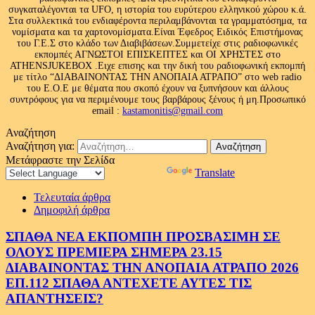
συγκαταλέγονται τα UFO, η ιστορία του ευρύτερου ελληνικού χώρου κ.ά.
Στα συλλεκτικά του ενδιαφέροντα περιλαμβάνονται τα γραμματόσημα, τα
νομίσματα και τα χαρτονομίσματα.Είναι Έφεδρος Ειδικός Επιστήμονας
του Γ.Ε.Σ στο κλάδο των Διαβιβάσεων.Συμμετείχε στις ραδιοφωνικές
εκπομπές ΑΓΝΩΣΤΟΙ ΕΠΙΣΚΕΠΤΕΣ και ΟΙ ΧΡΗΣΤΕΣ στο
ATHENSJUKEBOX .Ειχε επισης και την δική του ραδιοφωνική εκπομπή
με τίτλο “ΔΙΑΒΑΙΝΟΝΤΑΣ ΤΗΝ ΑΝΟΠΑΙΑ ΑΤΡΑΠΟ” στο web radio
του Ε.Ο.Ε με θέματα που σκοπό έχουν να ξυπνήσουν και άλλους
συντρόφους για να περιμένουμε τους βαρβάρους ξένους ή μη.Προσωπικό
email :
kastamonitis@gmail.com
Αναζήτηση
Αναζήτηση για:
Μετάφραστε την Σελίδα
Powered by
Translate
Τελευταία άρθρα
Δημοφιλή άρθρα
ΣΠΑΘΑ ΝΕΑ ΕΚΠΟΜΠΗ ΠΡΟΣΒΑΣΙΜΗ ΣΕ
ΟΛΟΥΣ ΠΡΕΜΙΕΡΑ ΣΗΜΕΡΑ 23.15
ΔΙΑΒΑΙΝΟΝΤΑΣ ΤΗΝ ΑΝΟΠΑΙΑ ΑΤΡΑΠΟ 2026
ΕΠ.112 ΣΠΑΘΑ ΑΝΤΕΧΕΤΕ ΑΥΤΕΣ ΤΙΣ
ΑΠΑΝΤΗΣΕΙΣ?