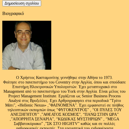
Βιογραφικό
Ο Χρήστος Κασταμονίτης γεννήθηκε στην Αθήνα το 1973.
Φοίτησε στο πανεπιστήμιο του Coventry στην Αγγλία, όπου και σπούδασε
Επιστήμη Ηλεκτρονικών Υπολογιστών. Έχει μεταπτυχιακό στο
Management από το πανεπιστήμιο του Υork στην Αγγλία. Είναι μέλος του
Project Management Institute. Εργάζεται ως Senior Business Process
Analyst στις Βρυξελλες. Εχει Αρθρογραφησει στα περιοδικά “Τρίτο
Μάτι”, «Hellenic Nexus» ,”ΦΑΙΝΟΜΕΝΑ”. Έχει εμφανιστεί σε πλήθος
τηλεοπτικών εκπομπών όπως “ΦΥΓΟΚΕΝΤΡΟΣ” , “ΟΙ ΠΥΛΕΣ ΤΟΥ
ΑΝΕΞΗΓΗΤΟΥ” ,”ΑΘΕΑΤΟΣ ΚΟΣΜΟΣ”, “ΠΑΝΩ ΣΤΗΝ ΩΡΑ”
,”ΑΠΟΡΡΗΤΑ ΣΕΝΑΡΙΑ”, “ΚΩΔΙΚΑΣ ΜΥΣΤΗΡΙΩΝ” , “MEGA
Σαββατοκύριακο” ,”ΣΚ ΣΤΟ HIGHTV” καθώς και σε πολλές
ραδιοφωνικές εκπομπές .Στα ερευνητικά του ενδιαφέροντα