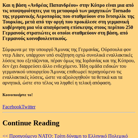
Και η βάση «Ανδρέας Παπανδρέου» στην Κύπρο είναι μια από
τις υποψηφιότητες για τη μεταφορά των μαχητικών Tornado
της γερμανικής Αεροπορίας που σταθμεύουν στο Ιντσιρλίκ της
Τουρκίας, μετά από την οργή που προκάλεσε στη γερμανική
κυβέρνηση μια νέα απαγόρευση επίσκεψης στους περίπου 250
Γερμανούς στρατιώτες οι οποίοι σταθμεύουν στη βάση, από
Γερμανούς κοινοβουλευτικούς.
Σύμφωνα με την υπουργό Άμυνας της Γερμανίας, Ούρσουλα φον
ντερ Λάιεν, υπάρχουν υπό συζήτηση οχτώ συνολικά εναλλακτικές
λύσεις που εξετάζονται, πέραν όμως της Ιορδανίας και της Κύπρου,
δεν έχει διαρρεύσει άλλο ενδεχόμενο. Ήδη ομάδα ειδικών του
γερμανικού υπουργείου Άμυνας επιθεωρεί περιηγούμενο τις
εναλλακτικές λύσεις, ώστε να αξιολογηθούν τα θετικά και τα
αρνητικά, ώστε στο τέλος να ληφθεί η τελική απόφαση.
Κοινοποιήστε το!
Facebook
Twitter
Continue Reading
<< Προηγούμενο
ΝΑΤΟ: Τρίτη δύναμη το Ελληνικό Πολεμικό