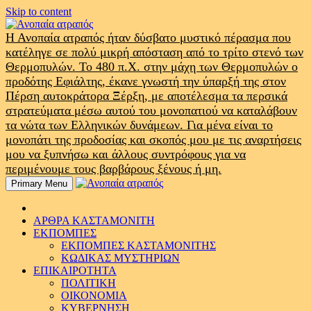
Skip to content
Η Ανοπαία ατραπός ήταν δύσβατο μυστικό πέρασμα που
κατέληγε σε πολύ μικρή απόσταση από το τρίτο στενό των
Θερμοπυλών. Το 480 π.Χ. στην μάχη των Θερμοπυλών ο
προδότης Εφιάλτης, έκανε γνωστή την ύπαρξή της στον
Πέρση αυτοκράτορα Ξέρξη, με αποτέλεσμα τα περσικά
στρατεύματα μέσω αυτού του μονοπατιού να καταλάβουν
τα νώτα των Ελληνικών δυνάμεων. Για μένα είναι το
μονοπάτι της προδοσίας και σκοπός μου με τις αναρτήσεις
μου να ξυπνήσω και άλλους συντρόφους για να
περιμένουμε τους βαρβάρους ξένους ή μη.
Primary Menu
ΑΡΘΡΑ ΚΑΣΤΑΜΟΝΙΤΗ
ΕΚΠΟΜΠΕΣ
ΕΚΠΟΜΠΕΣ ΚΑΣΤΑΜΟΝΙΤΗΣ
ΚΩΔΙΚΑΣ ΜΥΣΤΗΡΙΩΝ
ΕΠΙΚΑΙΡΟΤΗΤΑ
ΠΟΛΙΤΙΚΗ
ΟΙΚΟΝΟΜΙΑ
ΚΥΒΕΡΝΗΣΗ