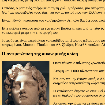
Συγκεκριμένα, με τη σκληρή πάλη για τη διαδοχή ακόμη νωπή στο μυ
Ωστόσο, ο βασιλιάς απέρριψε αυτή τη γνώμη πάραυτα, μια απόφαση 
Θα ήταν επονείδιστο τους είπε, για τον αρχιστράτηγο των Ελλήνων, μ
Είναι πιθανό η απόφαση του να στηριζόταν σε πολύ βαθύτερους υπολο
Είτε επέλεγε σύζυγο από τα εξωτερικά βασίλεια, είτε από τι πεδινές
να εκκρεμεί μέχρι την επιστροφή του.
Ίσως όμως είναι υπερβολικό να αποδίδονται τέτοιοι σχεδιασμοί στο
πεπρωμένου. Μουσείο Παύλου και Αλεξάνδρας Κανελλοπούλου, Α
Η αντιμετώπιση της οικονομικής κρίση
Όταν πέθανε ο Φίλιππος χρωστούσ
Ακόμη και 1.000 τάλαντα που απεκ
Και σαν να μην έφτανε αυτό, ο Α
οδηγούσε αστραπιαία τη χώρα στη
Η κατάσταση έπρεπε να επιλυθεί 
με τη διάλυση του θαυμάσιου στρατ
Αν όμως, αρνιόταν να μειώσει τις 