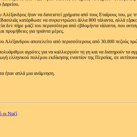
υ Δαρείου.
 Αλέξανδρος ήταν να δανειστεί χρήματα από τους Εταίρους του, με τη
ο Βασιλιάς κατόρθωσε να συγκεντρώσει άλλα 800 τάλαντα, αλλά εξακο
εία δεν πήρε μαζί του περισσότερα από εβδομήντα τάλαντα, που αντι
και προμήθειες για τριάντα μέρες.
ου Αλέξανδρου αποτελείτο από περισσότερους από 30.000 πεζούς πρώτ
πολυάριθμοι αγρότες για να καλλιεργούν τη γη και να διατηρούν τα α
ωγή ελληνικού πολέμου εκδίκησης εναντίον της Περσίας, σε αντίποινα 
ατα ήταν απλά μια ανάμνηση.
 οι Ναζί