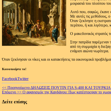
μοιρασιά του πλούτου το
Αυτό που, σαφώς, έκανε ο
Με αυτές τις μεθόδους, 
Όταν ξεκίνησε η εκστρατ
περίπου, ή και λιγότερο, 
Ο μακεδονικός στρατός τ
Στην πατρίδα παρέμεναν 
από τη συμμαχία η διεξαγ
ενάμισι αιώνα νωρίτερα.
Όταν ξεκίνησαν οι νίκες και οι κατακτήσεις τα οικονομικά προβλήμ
Κοινοποιήστε το!
Facebook
Twitter
Continue
<< Προηγούμενο
ΔΗΛΩΣΕΙΣ ΠΟΥΤΙΝ ΓΙΑ S-400 ΚΑΙ ΤΟΥΡΚΙΑ
Επόμενο >>
Ο αφανισμός της Κανδάνου: Πως κατέστρεψαν το χωριό
Reading
Δείτε επίσης