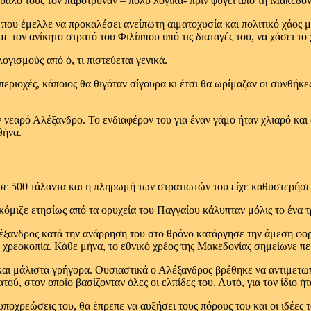
αλό τους τον παρότρυναν – πολύ λογικά- πριν φύγει από τη Μακεδονί
που έμελλε να προκαλέσει ανείπωτη αιματοχυσία και πολιτικό χάος μ
ε τον ανίκητο στρατό του Φιλίππου υπό τις διαταγές του, να χάσει το
γισμούς από ό, τι πιστεύεται γενικά.
 περιοχές, κάποιος θα θιγόταν σίγουρα κι έτσι θα ωρίμαζαν οι συνθήκ
ν νεαρό Αλέξανδρο. Το ενδιαφέρον του για έναν γάμο ήταν χλιαρό και
θήνα.
ε 500 τάλαντα και η πληρωμή των στρατιωτών του είχε καθυστερήσει 
όμιζε ετησίως από τα ορυχεία του Παγγαίου κάλυπταν μόλις το ένα 
λέξανδρος κατά την ανάρρηση του στο θρόνο κατάργησε την άμεση φο
 χρεοκοπία. Κάθε μήνα, το εθνικό χρέος της Μακεδονίας σημείωνε π
και μάλιστα γρήγορα. Ουσιαστικά ο Αλέξανδρος βρέθηκε να αντιμετωπ
ού, στον οποίο βασίζονταν όλες οι ελπίδες του. Αυτό, για τον ίδιο ήτ
υποχρεώσεις του, θα έπρεπε να αυξήσει τους πόρους του και οι ιδέες 