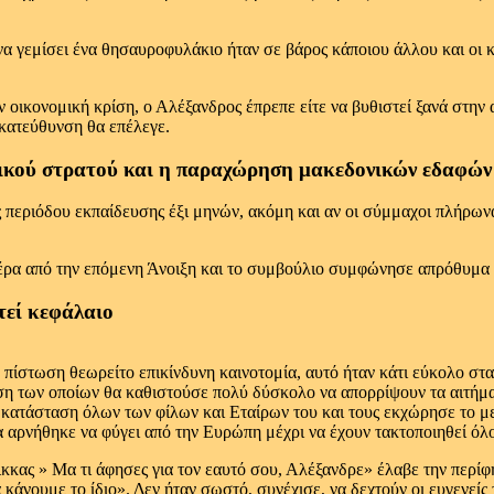
 να γεμίσει ένα θησαυροφυλάκιο ήταν σε βάρος κάποιου άλλου και ο
ν οικονομική κρίση, ο Αλέξανδρος έπρεπε είτε να βυθιστεί ξανά στην 
 κατεύθυνση θα επέλεγε.
ικού στρατού και η παραχώρηση μακεδονικών εδαφών
 περιόδου εκπαίδευσης έξι μηνών, ακόμη και αν οι σύμμαχοι πλήρωναν
πέρα από την επόμενη Άνοιξη και το συμβούλιο συμφώνησε απρόθυμα 
τεί κεφάλαιο
πίστωση θεωρείτο επικίνδυνη καινοτομία, αυτό ήταν κάτι εύκολο στα
έση των οποίων θα καθιστούσε πολύ δύσκολο να απορρίψουν τα αιτήματά
 κατάσταση όλων των φίλων και Εταίρων του και τους εκχώρησε το μ
 αρνήθηκε να φύγει από την Ευρώπη μέχρι να έχουν τακτοποιηθεί όλο
κας » Μα τι άφησες για τον εαυτό σου, Αλέξανδρε» έλαβε την περίφη
 κάνουμε το ίδιο». Δεν ήταν σωστό, συνέχισε, να δεχτούν οι ευγενεί