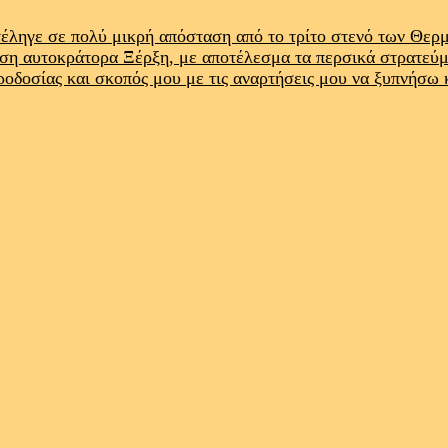
έληγε σε πολύ μικρή απόσταση από το τρίτο στενό των Θε
ρση αυτοκράτορα Ξέρξη, με αποτέλεσμα τα περσικά στρατεύ
προδοσίας και σκοπός μου με τις αναρτήσεις μου να ξυπνήσω