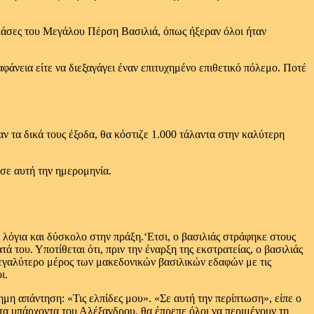
ι κάσες του Μεγάλου Πέρση Βασιλιά, όπως ήξεραν όλοι ήταν
αφάνεια είτε να διεξαγάγει έναν επιτυχημένο επιθετικό πόλεμο. Ποτέ
 τα δικά τους έξοδα, θα κόστιζε 1.000 τάλαντα στην καλύτερη
σε αυτή την ημερομηνία.
 λόγια και δύσκολο στην πράξη.‘Ετσι, ο βασιλιάς στράφηκε στους
 του. Υποτίθεται ότι, πριν την έναρξη της εκστρατείας, ο βασιλιάς
εγαλύτερο μέρος των μακεδονικών βασιλικών εδαφών με τις
ι.
μη απάντηση: «Τις ελπίδες μου». «Σε αυτή την περίπτωση», είπε ο
ς τα υπάρχοντα του Αλέξανδρου, θα έπρεπε όλοι να περιμένουν τη