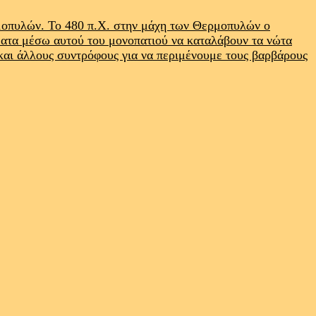
ρμοπυλών. Το 480 π.Χ. στην μάχη των Θερμοπυλών ο
ματα μέσω αυτού του μονοπατιού να καταλάβουν τα νώτα
 και άλλους συντρόφους για να περιμένουμε τους βαρβάρους