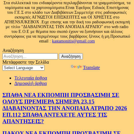
Στα συλλεκτικά του ενδιαφέροντα περιλαμβάνονται τα γραμματόσημα, τα
νομίσματα και τα χαρτονομίσματα.Είναι Έφεδρος Ειδικός Επιστήμονας
του Γ.Ε.Σ στο κλάδο των Διαβιβάσεων.Συμμετείχε στις ραδιοφωνικές
εκπομπές ΑΓΝΩΣΤΟΙ ΕΠΙΣΚΕΠΤΕΣ και ΟΙ ΧΡΗΣΤΕΣ στο
ATHENSJUKEBOX .Ειχε επισης και την δική του ραδιοφωνική εκπομπή
με τίτλο “ΔΙΑΒΑΙΝΟΝΤΑΣ ΤΗΝ ΑΝΟΠΑΙΑ ΑΤΡΑΠΟ” στο web radio
του Ε.Ο.Ε με θέματα που σκοπό έχουν να ξυπνήσουν και άλλους
συντρόφους για να περιμένουμε τους βαρβάρους ξένους ή μη.Προσωπικό
email :
kastamonitis@gmail.com
Αναζήτηση
Αναζήτηση
για:
Μετάφραστε την Σελίδα
Powered by
Translate
Τελευταία άρθρα
Δημοφιλή άρθρα
ΣΠΑΘΑ ΝΕΑ ΕΚΠΟΜΠΗ ΠΡΟΣΒΑΣΙΜΗ ΣΕ
ΟΛΟΥΣ ΠΡΕΜΙΕΡΑ ΣΗΜΕΡΑ 23.15
ΔΙΑΒΑΙΝΟΝΤΑΣ ΤΗΝ ΑΝΟΠΑΙΑ ΑΤΡΑΠΟ 2026
ΕΠ.112 ΣΠΑΘΑ ΑΝΤΕΧΕΤΕ ΑΥΤΕΣ ΤΙΣ
ΑΠΑΝΤΗΣΕΙΣ?
ΠΑΚΟΥ ΝΕΑ ΕΚΠΟΜΠΗ ΠΡΟΣΒΑΣΙΜΗ ΣΕ