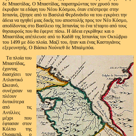
δε Μπαστίδας. Ο Μπαστίδας, παρατηρώντας τον χρυσό που
έκρυβαν τα εδάφη του Νέου Κόσμου, όταν επέστρεψε στην
Ισπανία, ζήτησε από το Βασιλιά Φερδινάνδο να του εγκρίνει την
άδεια να ηγηθεί μιας δικής του αποστολής προς τον Νέο Κόσμο,
αποδίδοντας στο Βασίλειο της Ισπανίας το ένα τέταρτο από τους
θησαυρούς που θα έφερνε πίσω. Η άδεια εγκρίθηκε και ο
Μπαστίδας απέπλευσε από το Καδίθ της Ισπανίας τον Οκτώβριο
του 1499 με δύο πλοία. Μαζί του, ήταν και ένας Καστιγιάνος
εξερευνητής. Ο Βάσκο Νούνιεθ δε Μπαλμπόα.
Τα πλοία του
Μπαστίδας,
έχοντας
διασχίσει τον
Ατλαντικό
Ωκεανό,
συνέχισαν να
πλέουν
δυτικότερα
από τις
Αντίλλες
μέχρι που
έφτασαν στον
Κόλπο της
Ουραμπά, ο