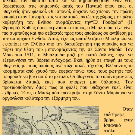
τελείως τον οικισμό αυτό και να δημιουργήσουν έναν νέο,
βορειότερα, στις σημερινές ακτές του Παναμά όπου εκεί οι
ιθαγενείς ήταν φιλικοί. Οι Ισπανοί, άρχισαν να χτίζουν την πρώτη
αποικία στον Παναμά, στις νοτιοδυτικές ακτές της χώρας, με πρώτο
κυβερνήτη τον Ενθίσο ονομάζοντας την“Ελ Γουάρδια” (Η
Φρουρά). Καθώς όμως περνούσε ο καιρός, ο Μπαλμπόα, είχε γίνει
πιο συμπαθής και πιο σεβαστός προς τους αποίκους σε αντίθεση με
τον αυταρχικό Ενθίσο. Αυτό, είχε ως αποτέλεσμα ο Μπαλμπόα να
εκτοπίσει τον Ενθίσο από την διακυβέρνηση της αποικίας και να
πάρει την θέση του μετονομάζοντας την σε Σάντα Μαρία. Τον
Μάιο του 1511, ο Μπαλμπόα μαζί με εκατό άνδρες, πήγε να
εξερευνήσει την βόρεια ενδοχώρα. Εκεί, ήρθε σε επαφή με τους
ιθαγενείς με τους οποίους ανέπτυξε καλές σχέσεις. Βλέποντας τα
κοσμήματα από χρυσό που έφεραν πάνω τους, τους ρώτησε πού
μπορούσε να βρει αυτό το μέταλο. Οι Ιθαγενείς του απάντησαν πως
βρίσκεται δυτικά, εκεί που υπάρχει μια θάλασσα. Τον
προειδοποίησαν όμως πως οι φυλές που υπάρχουν εκεί, είναι
εχθρικές. Έτσι, ο Μπαλμπόα επέστρεψε στην Σάντα Μαρία για να
οργανώσει καλύτερα την εξόρμηση του.
Όταν
επέστρεψε,
βρήκε έναν
Ισπανικό
στόλο ο