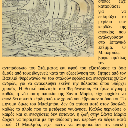
οποίος είχε
καταφθάσει
για να
εισπράξει το
μερίδιο των
κερδών της
αποικίας που
αναλογούσαν
στο Ισπανικό
Στέμμα. Ο
Μπαλμπόα,
βρήκε αμέσως
τον
αντιπρόσωπο του Στέμματος και αφού του εξιστόρησε τα όσα
έμαθε από τους ιθαγενείς κατά την εξερεύνηση του, ζήτησε από τον
Βασιλιά Φερδινάνδο να του σταλούν εφόδια και ενισχύσεις χιλίων
ανδρών, για να ανακαλύψει εκείνη την θάλασσα όπου υπάρχει
χρυσός. Η θετική απάντηση του Φερδνάνδου, θα ήταν σίγουρη
καθώς η νέα αυτή αποικία της Σάντα Μαρία, είχε αρχίσει να
αποδίδει αρκετά κέρδη από τον χρυσό που έβρισκαν οι άποικοι. Το
μήνυμα όμως του Μπαλμπόα, δεν θα φτάσει ποτέ στον βασιλιά,
καθώς το πλοίο που το μετέφερε ναυάγησε. Καθώς περνούσε ο
καιρός και οι ενισχύσεις δεν έφταναν, η ζωή στην Σάντα Μαρία
άρχισε να ταράζεται με την απόδοση των κερδών να πέφτει κατά
πολύ. Ο Μπαλμόα, είχε πλέον να αντιμετωπίσει την απειλή