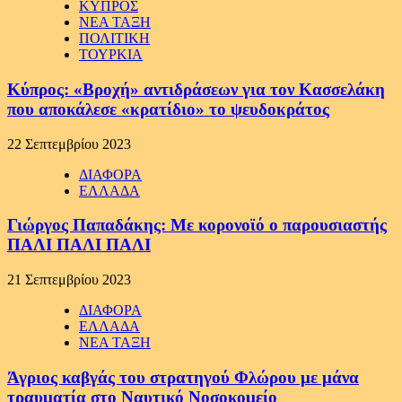
ΚΥΠΡΟΣ
ΝΕΑ ΤΑΞΗ
ΠΟΛΙΤΙΚΗ
ΤΟΥΡΚΙΑ
Κύπρος: «Βροχή» αντιδράσεων για τον Κασσελάκη
που αποκάλεσε «κρατίδιο» το ψευδοκράτος
22 Σεπτεμβρίου 2023
ΔΙΑΦΟΡΑ
ΕΛΛΑΔΑ
Γιώργος Παπαδάκης: Με κορονοϊό ο παρουσιαστής
ΠΑΛΙ ΠΑΛΙ ΠΑΛΙ
21 Σεπτεμβρίου 2023
ΔΙΑΦΟΡΑ
ΕΛΛΑΔΑ
ΝΕΑ ΤΑΞΗ
Άγριος καβγάς του στρατηγού Φλώρου με μάνα
τραυματία στο Ναυτικό Νοσοκομείο