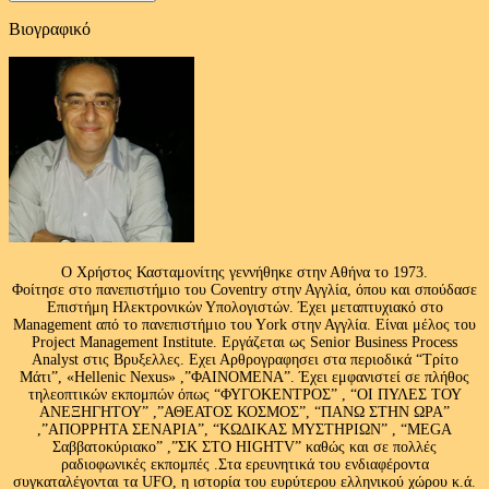
Βιογραφικό
Ο Χρήστος Κασταμονίτης γεννήθηκε στην Αθήνα το 1973.
Φοίτησε στο πανεπιστήμιο του Coventry στην Αγγλία, όπου και σπούδασε
Επιστήμη Ηλεκτρονικών Υπολογιστών. Έχει μεταπτυχιακό στο
Management από το πανεπιστήμιο του Υork στην Αγγλία. Είναι μέλος του
Project Management Institute. Εργάζεται ως Senior Business Process
Analyst στις Βρυξελλες. Εχει Αρθρογραφησει στα περιοδικά “Τρίτο
Μάτι”, «Hellenic Nexus» ,”ΦΑΙΝΟΜΕΝΑ”. Έχει εμφανιστεί σε πλήθος
τηλεοπτικών εκπομπών όπως “ΦΥΓΟΚΕΝΤΡΟΣ” , “ΟΙ ΠΥΛΕΣ ΤΟΥ
ΑΝΕΞΗΓΗΤΟΥ” ,”ΑΘΕΑΤΟΣ ΚΟΣΜΟΣ”, “ΠΑΝΩ ΣΤΗΝ ΩΡΑ”
,”ΑΠΟΡΡΗΤΑ ΣΕΝΑΡΙΑ”, “ΚΩΔΙΚΑΣ ΜΥΣΤΗΡΙΩΝ” , “MEGA
Σαββατοκύριακο” ,”ΣΚ ΣΤΟ HIGHTV” καθώς και σε πολλές
ραδιοφωνικές εκπομπές .Στα ερευνητικά του ενδιαφέροντα
συγκαταλέγονται τα UFO, η ιστορία του ευρύτερου ελληνικού χώρου κ.ά.