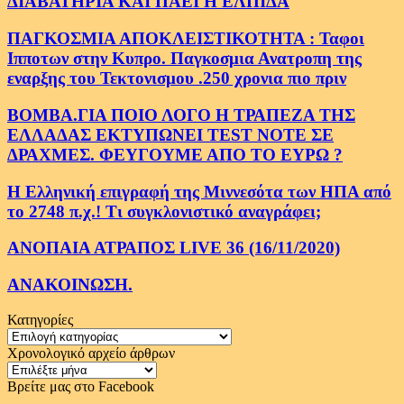
ΔΙΑΒΑΤΗΡΙΑ ΚΑΙ ΠΑΕΙ Η ΕΛΠΙΔΑ
ΠΑΓΚΟΣΜΙΑ ΑΠΟΚΛΕΙΣΤΙΚΟΤΗΤΑ : Ταφοι
Ιπποτων στην Κυπρο. Παγκοσμια Ανατροπη της
εναρξης του Τεκτονισμου .250 χρονια πιο πριν
ΒΟΜΒΑ.ΓΙΑ ΠΟΙΟ ΛΟΓΟ Η ΤΡΑΠΕΖΑ ΤΗΣ
ΕΛΛΑΔΑΣ ΕΚΤΥΠΩΝΕΙ TEST NOTE ΣΕ
ΔΡΑΧΜΕΣ. ΦΕΥΓΟΥΜΕ ΑΠΟ ΤΟ ΕΥΡΩ ?
Η Ελληνική επιγραφή της Μιννεσότα των ΗΠΑ από
το 2748 π.χ.! Τι συγκλονιστικό αναγράφει;
ΑΝΟΠΑΙΑ ΑΤΡΑΠΟΣ LIVE 36 (16/11/2020)
ΑΝΑΚΟΙΝΩΣΗ.
Κατηγορίες
Κατηγορίες
Χρονολογικό αρχείο άρθρων
Χρονολογικό
αρχείο
Βρείτε μας στο Facebook
άρθρων