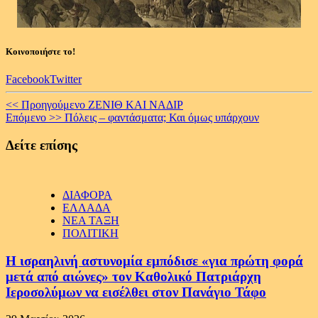
Κοινοποιήστε το!
Facebook
Twitter
Continue
<< Προηγούμενο
ΖΕΝΙΘ ΚΑΙ ΝΑΔΙΡ
Επόμενο >>
Πόλεις – φαντάσματα; Και όμως υπάρχουν
Reading
Δείτε επίσης
ΔΙΑΦΟΡΑ
ΕΛΛΑΔΑ
ΝΕΑ ΤΑΞΗ
ΠΟΛΙΤΙΚΗ
Η ισραηλινή αστυνομία εμπόδισε «για πρώτη φορά
μετά από αιώνες» τον Καθολικό Πατριάρχη
Ιεροσολύμων να εισέλθει στον Πανάγιο Τάφο