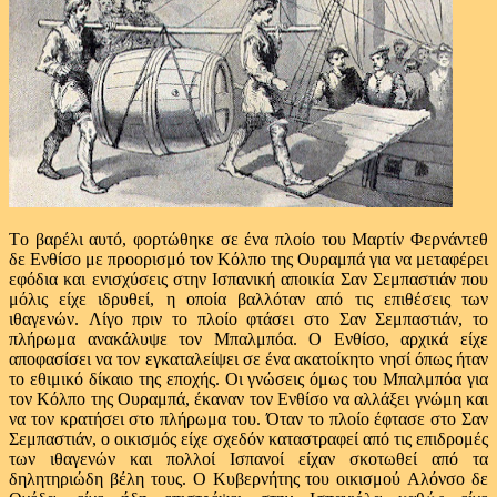
Το βαρέλι αυτό, φορτώθηκε σε ένα πλοίο του Μαρτίν Φερνάντεθ
δε Ενθίσο με προορισμό τον Κόλπο της Ουραμπά για να μεταφέρει
εφόδια και ενισχύσεις στην Ισπανική αποικία Σαν Σεμπαστιάν που
μόλις είχε ιδρυθεί, η οποία βαλλόταν από τις επιθέσεις των
ιθαγενών. Λίγο πριν το πλοίο φτάσει στο Σαν Σεμπαστιάν, το
πλήρωμα ανακάλυψε τον Μπαλμπόα. Ο Ενθίσο, αρχικά είχε
αποφασίσει να τον εγκαταλείψει σε ένα ακατοίκητο νησί όπως ήταν
το εθιμικό δίκαιο της εποχής. Οι γνώσεις όμως του Μπαλμπόα για
τον Κόλπο της Ουραμπά, έκαναν τον Ενθίσο να αλλάξει γνώμη και
να τον κρατήσει στο πλήρωμα του. Όταν το πλοίο έφτασε στο Σαν
Σεμπαστιάν, ο οικισμός είχε σχεδόν καταστραφεί από τις επιδρομές
των ιθαγενών και πολλοί Ισπανοί είχαν σκοτωθεί από τα
δηλητηριώδη βέλη τους. Ο Κυβερνήτης του οικισμού Αλόνσο δε