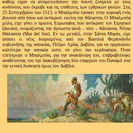
καθώς είχαν να αντιμετωπίσουν την πυκνή ζούγκλα με τους
κινδύνους που έκρυβε και τις επιθέσεις των εχθρικών φυλών. Στις
25 Σεπτεμβρίου του 1513, ο Μπαλμπόα έφτασε στην κορυφή ενός
βουνού από όπου και αντίκρισε εκείνη την θάλασσα. Ο Μπαλμπόα
μόλις είχε γίνει ο πρώτος Ευρωπαίος που αντίκρισε τον Ειρηνικό
Ωκεανό, ονομάζοντας την άγνωστη αυτή – τότε – θάλασσα, Νότια
Θάλασσα (Mar del Sur). Εν τω μεταξύ, στην Σάντα Μαρία, είχε
φτάσει ο νέος διορισμένος από τον Βασιλιά Φερδινάνδο
κυβερνήτης της αποικίας, Πέδρο Αρίας Δαβίλα, για να οργανώσει
καλύτερα την αποικία ώστε να γίνει πιο κερδοφόρα. Όταν
επέστρεψε ο Μπαλμπόα, για την ανακάλυψη του, επιβραβεύτηκε
αναθέτοντας του την διακυβέρνηση δύο επαρχιών του Παναμά υπό
την γενική διοίκηση όμως του Δαβίλα.