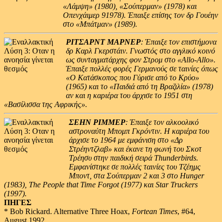
«Λάμψη» (1980), «Σούπερμαν» (1978) και
Οπενχάιμερ 91978). Έπαιξε επίσης τον δρ Γουέην
στο «Μπάτμαν» (1989).
ΡΙΤΣΑΡΝΤ ΜΑΡΝΕΡ
: Έπαιξε τον επιστήμονα
δρ Καρλ Γκερστάιν. Γνωστός στο αγγλικό κοινό
ως συνταγματάρχης φον Στρομ στο «Allo-Allo».
Έπαιξε πολλές φορές Γερμανούς σε ταινίες όπως
«Ο Κατάσκοπος που Γύρισε από το Κρύο»
(1965) και το «Παιδιά από τη Βραζιλία» (1978)
αν και η καριέρα του άρχισε το 1951 στη
«Βασίλισσα της Αφρικής».
ΣΕΗΝ ΡΙΜΜΕΡ
: Έπαιξε τον αλκοολικό
αστροναύτη Μπομπ Γκρόντιν. Η καριέρα του
άρχισε το 1964 με εμφάνιση στο «Δρ
Στρέηντζλαβ» και έκανε τη φωνή του Σκοτ
Τρέησυ στην παιδική σειρά Thunderbirds.
Εμφανίστηκε σε πολλές ταινίες του Τζέημς
Μποντ, στα Σούπερμαν 2 και 3 στο Hunger
(1983), The People that Time Forgot (1977) και Star Truckers
(1997).
ΠΗΓΕΣ
* Bob Rickard. Alternative Three Hoax,
Fortean Times
, #64,
August 1992.