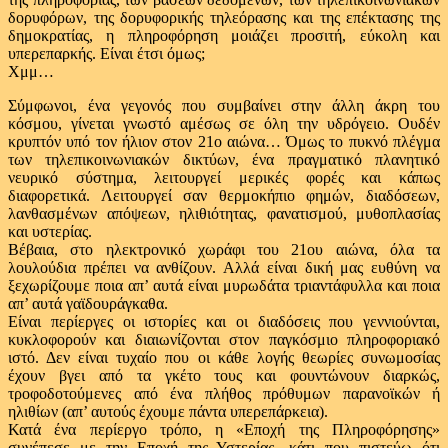
δορυφόρων, της δορυφορικής τηλεόρασης και της επέκτασης της
δημοκρατίας, η πληροφόρηση μοιάζει προσιτή, εύκολη και
υπερεπαρκής. Είναι έτσι όμως;
Χμμ…
Σύμφωνοι, ένα γεγονός που συμβαίνει στην άλλη άκρη του
κόσμου, γίνεται γνωστό αμέσως σε όλη την υδρόγειο. Ουδέν
κρυπτόν υπό τον ήλιον στον 21ο αιώνα… Όμως το πυκνό πλέγμα
των τηλεπικοινωνιακών δικτύων, ένα πραγματικό πλανητικό
νευρικό σύστημα, λειτουργεί μερικές φορές και κάπως
διαφορετικά. Λειτουργεί σαν θερμοκήπιο φημών, διαδόσεων,
λανθασμένων απόψεων, ηλιθιότητας, φανατισμού, μυθοπλασίας
και υστερίας.
Βέβαια, στο ηλεκτρονικό χωράφι του 21ου αιώνα, όλα τα
λουλούδια πρέπει να ανθίζουν. Αλλά είναι δική μας ευθύνη να
ξεχωρίζουμε ποια απ’ αυτά είναι μυρωδάτα τριαντάφυλλα και ποια
απ’ αυτά γαϊδουράγκαθα.
Είναι περίεργες οι ιστορίες και οι διαδόσεις που γεννιούνται,
κυκλοφορούν και διαιωνίζονται στον παγκόσμιο πληροφοριακό
ιστό. Δεν είναι τυχαίο που οι κάθε λογής θεωρίες συνωμοσίας
έχουν βγει από τα γκέτο τους και φουντώνουν διαρκώς,
τροφοδοτούμενες από ένα πλήθος πρόθυμων παρανοϊκών ή
ηλιθίων (απ’ αυτούς έχουμε πάντα υπερεπάρκεια).
Κατά ένα περίεργο τρόπο, η «Εποχή της Πληροφόρησης»
συνέπεσε με την Εποχή της Υστερίας -κάτι που πιστεύω ότι