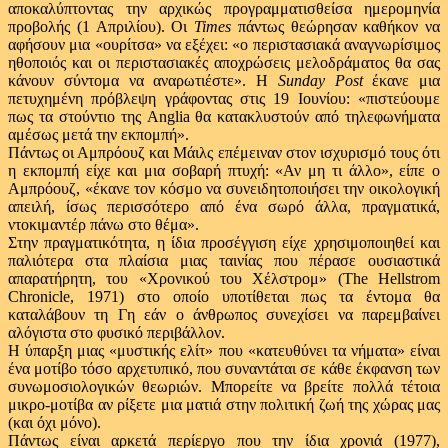
αποκαλύπτοντας την αρχικώς προγραμματισθείσα ημερομηνία
προβολής (1 Απριλίου). Οι
Times
πάντως θεώρησαν καθήκον να
αφήσουν μια «ουρίτσα» να εξέχει: «ο περιστασιακά αναγνωρίσιμος
ηθοποιός και οι περιστασιακές αποχρώσεις μελοδράματος θα σας
κάνουν σύντομα να αναρωτιέστε». Η
Sunday Post
έκανε μια
πετυχημένη πρόβλεψη γράφοντας στις 19 Ιουνίου: «πιστεύουμε
πως τα στούντιο της Anglia θα κατακλυστούν από τηλεφωνήματα
αμέσως μετά την εκπομπή».
Πάντως οι Αμπρόουζ και Μάιλς επέμειναν στον ισχυρισμό τους ότι
η εκπομπή είχε και μια σοβαρή πτυχή: «Αν μη τι άλλο», είπε ο
Αμπρόουζ, «έκανε τον κόσμο να συνειδητοποιήσει την οικολογική
απειλή, ίσως περισσότερο από ένα σωρό άλλα, πραγματικά,
ντοκιμαντέρ πάνω στο θέμα».
Στην πραγματικότητα, η ίδια προσέγγιση είχε χρησιμοποιηθεί και
παλιότερα στα πλαίσια μιας ταινίας που πέρασε ουσιαστικά
απαρατήρητη, του «Χρονικού του Χέλστρομ» (The Hellstrom
Chronicle, 1971) στο οποίο υποτίθεται πως τα έντομα θα
καταλάβουν τη Γη εάν ο άνθρωπος συνεχίσει να παρεμβαίνει
αλόγιστα στο φυσικό περιβάλλον.
Η ύπαρξη μιας «μυστικής ελίτ» που «κατευθύνει τα νήματα» είναι
ένα μοτίβο τόσο αρχετυπικό, που συναντάται σε κάθε έκφανση των
συνωμοσιολογικών θεωριών. Μπορείτε να βρείτε πολλά τέτοια
μικρο-μοτίβα αν ρίξετε μια ματιά στην πολιτική ζωή της χώρας μας
(και όχι μόνο).
Πάντως είναι αρκετά περίεργο που την ίδια χρονιά (1977),