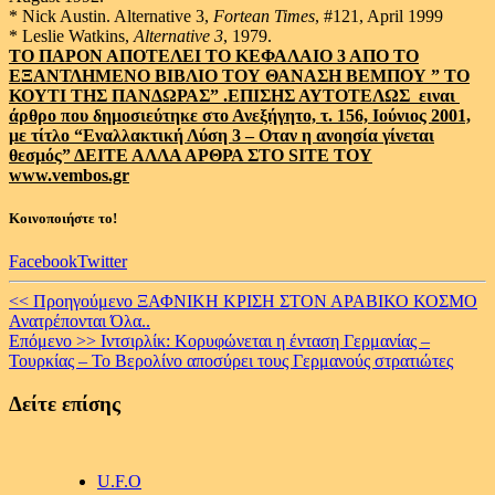
* Nick Austin. Alternative 3,
Fortean Times
, #121, April 1999
* Leslie Watkins,
Alternative 3
, 1979.
ΤΟ ΠΑΡΟΝ ΑΠΟΤΕΛΕΙ ΤΟ ΚΕΦΑΛΑΙΟ 3 ΑΠΟ ΤΟ
ΕΞΑΝΤΛΗΜΕΝΟ ΒΙΒΛΙΟ ΤΟΥ ΘΑΝΑΣΗ ΒΕΜΠΟΥ ” ΤΟ
ΚΟΥΤΙ ΤΗΣ ΠΑΝΔΩΡΑΣ” .ΕΠΙΣΗΣ ΑΥΤΟΤΕΛΩΣ ειναι
άρθρο που δημοσιεύτηκε στο Ανεξήγητο, τ. 156, Ιούνιος 2001,
με τίτλο “Εναλλακτική Λύση 3 – Οταν η ανοησία γίνεται
θεσμός”
ΔΕΙΤΕ ΑΛΛΑ ΑΡΘΡΑ ΣΤΟ SITE TOY
www.vembos.gr
Κοινοποιήστε το!
Facebook
Twitter
Continue
<< Προηγούμενο
ΞΑΦΝΙΚΗ ΚΡΙΣΗ ΣΤΟΝ ΑΡΑΒΙΚΟ ΚΟΣΜΟ
Ανατρέπονται Όλα..
Reading
Επόμενο >>
Ιντσιρλίκ: Κορυφώνεται η ένταση Γερμανίας –
Τουρκίας – Το Βερολίνο αποσύρει τους Γερμανούς στρατιώτες
Δείτε επίσης
U.F.O