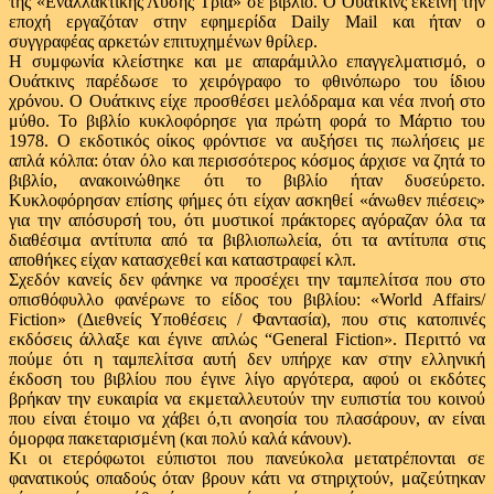
της «Εναλλακτικής Λύσης Τρία» σε βιβλίο. Ο Ουάτκινς εκείνη την
εποχή εργαζόταν στην εφημερίδα Daily Mail και ήταν ο
συγγραφέας αρκετών επιτυχημένων θρίλερ.
Η συμφωνία κλείστηκε και με απαράμιλλο επαγγελματισμό, ο
Ουάτκινς παρέδωσε το χειρόγραφο το φθινόπωρο του ίδιου
χρόνου. Ο Ουάτκινς είχε προσθέσει μελόδραμα και νέα πνοή στο
μύθο. Το βιβλίο κυκλοφόρησε για πρώτη φορά το Μάρτιο του
1978. Ο εκδοτικός οίκος φρόντισε να αυξήσει τις πωλήσεις με
απλά κόλπα: όταν όλο και περισσότερος κόσμος άρχισε να ζητά το
βιβλίο, ανακοινώθηκε ότι το βιβλίο ήταν δυσεύρετο.
Κυκλοφόρησαν επίσης φήμες ότι είχαν ασκηθεί «άνωθεν πιέσεις»
για την απόσυρσή του, ότι μυστικοί πράκτορες αγόραζαν όλα τα
διαθέσιμα αντίτυπα από τα βιβλιοπωλεία, ότι τα αντίτυπα στις
αποθήκες είχαν κατασχεθεί και καταστραφεί κλπ.
Σχεδόν κανείς δεν φάνηκε να προσέχει την ταμπελίτσα που στο
οπισθόφυλλο φανέρωνε το είδος του βιβλίου: «World Affairs/
Fiction» (Διεθνείς Υποθέσεις / Φαντασία), που στις κατοπινές
εκδόσεις άλλαξε και έγινε απλώς “General Fiction». Περιττό να
πούμε ότι η ταμπελίτσα αυτή δεν υπήρχε καν στην ελληνική
έκδοση του βιβλίου που έγινε λίγο αργότερα, αφού οι εκδότες
βρήκαν την ευκαιρία να εκμεταλλευτούν την ευπιστία του κοινού
που είναι έτοιμο να χάβει ό,τι ανοησία του πλασάρουν, αν είναι
όμορφα πακεταρισμένη (και πολύ καλά κάνουν).
Κι οι ετερόφωτοι εύπιστοι που πανεύκολα μετατρέπονται σε
φανατικούς οπαδούς όταν βρουν κάτι να στηριχτούν, μαζεύτηκαν