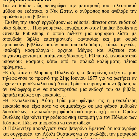
Για να δούμε πώς περιγράφει την μετατροπή του τηλεοπτικού
μύθου σε εκδοτικό, ο Νικ Ώστιν, ο άνθρωπος που ανέλαβε την
προώθηση του βιβλίου.
«Εκείνη την εποχή εργαζόμουν ως editorial director στον εκδοτικό
οίκο Sphere… Προηγουμένως εργαζόμουν στον Panther Books της
Grenada Publishing η οποία διέθετε μια κορυφαία λίστα με
σπουδαία βιβλία επιστημονικής φαντασίας και μια σειρά
εμπορικών βιβλίων αυτών που αποκαλούσαμε, κάπως αγενώς,
«παλαβή κοσμολογία»: αρχαίοι Μάγιας και Αζτέκοι που
πηγαινοέρχονταν με ιπτάμενους δίσκους, UFO που ξεκινούσαν από
υπόγειους κόσμους κάτω από τα πολικά καλύμματα, τέτοια
πράγματα…
»Ετσι, όταν ο Μάρραιη Πόλλιντζερ, ο βετεράνος ατζέντης μου
τηλεφώνησε το πρωινό της 21ης Ιουνίου 1977 για να ρωτήσει αν
είχα δει την «Εναλλακτική Λύση Τρία» το προηγούμενο βράδυ, κι
αν ενδιαφερόμουν να πρακτορεύσω μια εκδοχή του σε βιβλίο,
άρπαξα αμέσως την ευκαιρία….
»Η Εναλλακτική Λύση Τρία μου φάνηκε ως η μεγαλύτερη
ευκαιρία που είχα ποτέ να συμμετάσχω σε μια φάρσα μυθικών
διαστάσεων, την καλύτερη φάρσα από την εποχή που ο Ορσον
Ουέλλες είχε κάνει την ραδιοφωνική εκπομπή για τον Πόλεμο των
Κόσμων. Πώς να μπορούσα να αντισταθώ;»
Ο Πόλλιντζερ προσέγγισε έναν βετεράνο Βρετανό δημοσιογράφο
και συγγραφέα, τον Λέσλι Ουάτκινς για να αναλάβει την μεταφορά