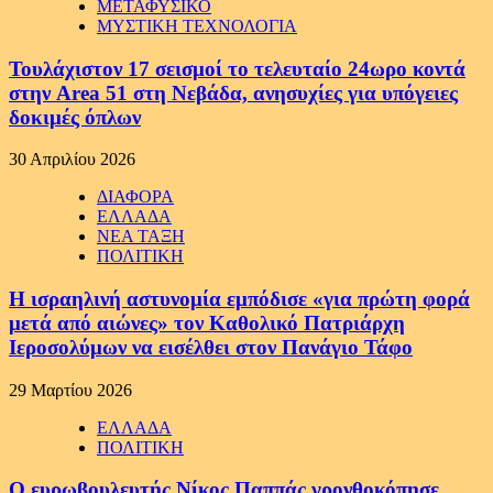
ΜΕΤΑΦΥΣΙΚΟ
ΜΥΣΤΙΚΗ ΤΕΧΝΟΛΟΓΙΑ
Τουλάχιστον 17 σεισμοί το τελευταίο 24ωρο κοντά
στην Area 51 στη Νεβάδα, ανησυχίες για υπόγειες
δοκιμές όπλων
30 Απριλίου 2026
ΔΙΑΦΟΡΑ
ΕΛΛΑΔΑ
ΝΕΑ ΤΑΞΗ
ΠΟΛΙΤΙΚΗ
Η ισραηλινή αστυνομία εμπόδισε «για πρώτη φορά
μετά από αιώνες» τον Καθολικό Πατριάρχη
Ιεροσολύμων να εισέλθει στον Πανάγιο Τάφο
29 Μαρτίου 2026
ΕΛΛΑΔΑ
ΠΟΛΙΤΙΚΗ
Ο ευρωβουλευτής Νίκος Παππάς γρονθοκόπησε