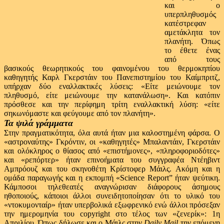
και ο
υπερπληθυσμός
κατέστρεφαν
αμετάκλητα τον
πλανήτη. Όπως
το έθετε ένας
από τους
βασικούς θεωρητικούς του φαινομένου του θερμοκηπίου
καθηγητής Καρλ Γκερστάιν του Πανεπιστημίου του Καίμπριτζ,
υπήρχαν δύο εναλλακτικές λύσεις: «Είτε μειώνουμε τον
πληθυσμό, είτε μειώνουμε την κατανάλωση». Και κατόπιν
πρόσθεσε και την περίφημη τρίτη εναλλακτική λύση: «είτε
σηκωνόμαστε και φεύγουμε από τον πλανήτη».
Τα ψιλά γράμματα
Στην πραγματικότητα, όλα αυτά ήταν μια καλοστημένη φάρσα. Ο
«αστροναύτης» Γκρόντιν, οι «καθηγητές» Μπαλαντάιν, Γκερστάιν
και ολόκληρος ο θίασος από «επιστήμονες», «πληροφοριοδότες»
και «ρεπόρτερ» ήταν επινοήματα του συγγραφέα Ντέηβιντ
Αμπρόουζ και του σκηνοθέτη Κρίστοφερ Μάιλς. Ακόμη και η
ομάδα παραγωγής και η εκπομπή «Science Report” ήταν ψεύτικη.
Κάμποσοι τηλεθεατές αναγνώρισαν διάφορους άσημους
ηθοποιούς, κάποιοι άλλοι συνειδητοποίησαν ότι το υλικό του
«ντοκυμονταίρ» ήταν υπερβολικά εξωφρενικό ενώ άλλοι πρόσεξαν
την ημερομηνία του copyright στο τέλος των «ζενερίκ»: 1η
Απριλίου. Όπως δήλωσε και ο Μάιλς στην
Daily Mail
την επόμενη