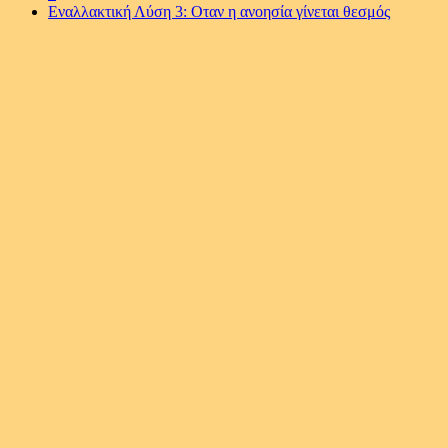
Εναλλακτική Λύση 3: Οταν η ανοησία γίνεται θεσμός