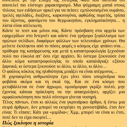
αποτελεί πιο εύστοχο χαρακτηρισμό. Μια ψύχραιμη ματιά στους
τίτλους των ειδήσεων αρκεί για να πείσει: εμπλουτισμένο ουράνιο,
τρελές αγελάδες, διοξίνες, καρκινογόνα, αφθώδης πυρετός, τρύπα
του όζοντος, φαινόμενο του θερμοκηπίου, εγκληματικότητα… η
λίστα είναι ατέλειωτη.
Κάντε το τεστ και μόνοι σας. Κάντε πρόσβαση στα αρχεία των
εφημερίδων στο Ιντερνέτ και κάντε ένα γρήγορο ξεφύλλισμα των
πρώτων σελίδων, διαφόρων φύλλων των τελευταίων χρόνων. Θα
μείνετε έκπληκτοι από το πόσες φορές ο κόσμος είχε φτάσει στα…
πρόθυρα της κατάρρευσης και μετά η καταστροφολογία ξεχνιόταν
πολύ πιο εύκολα απ’ όσο είχε αρχίσει. Κι ύστερα ξεκινούσε ένα
άλλο κύμα καταστροφολογίας το οποίο καταλάγιαζε εξίσου
ξαφνικά, κι ύστερα ξεκινούσε κι άλλο, κι άλλο, κι άλλο…
Ο φαύλος κύκλος της ηλιθιότητας μοιάζει να είναι ατέρμονος…
Η χορτασμένη ανθρωπότητα έχει γίνει τόσο υποχόνδρια που
φοβάται ακόμα και τη σκιά της. Και σε ένα κόσμο που
μεταβάλλεται σε έναν άχρωμο, ομοιόμορφο γκρίζο πολτό, μην
έχοντας κάποια πρόκληση να την απασχολήσει, αρχίζει μια
ομφαλοσκόπηση που πολύ σύντομα γίνεται νοσηρή.
Τέλος πάντων, έτσι κι αλλιώς ένα γκρινιάρικο άρθρο, ή έστω μια
σειρά άρθρων, δεν μπορεί να εκτρέψει τη χιονοστιβάδα, έτσι δεν
είναι; Τι είπατε; Κάτι για «μιμίδια»; Χμμ, μπορεί να είναι κι έτσι,
ποτέ δεν το είχα σκεφτεί…
Πώς ξεκίνησε η ιστορία