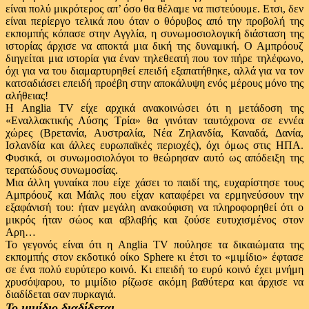
είναι πολύ μικρότερος απ’ όσο θα θέλαμε να πιστεύουμε. Ετσι, δεν
είναι περίεργο τελικά που όταν ο θόρυβος από την προβολή της
εκπομπής κόπασε στην Αγγλία, η συνωμοσιολογική διάσταση της
ιστορίας άρχισε να αποκτά μια δική της δυναμική. Ο Αμπρόουζ
διηγείται μια ιστορία για έναν τηλεθεατή που τον πήρε τηλέφωνο,
όχι για να του διαμαρτυρηθεί επειδή εξαπατήθηκε, αλλά για να τον
κατσαδιάσει επειδή προέβη στην αποκάλυψη ενός μέρους μόνο της
αλήθειας!
Η Anglia TV είχε αρχικά ανακοινώσει ότι η μετάδοση της
«Εναλλακτικής Λύσης Τρία» θα γινόταν ταυτόχρονα σε εννέα
χώρες (Βρετανία, Αυστραλία, Νέα Ζηλανδία, Καναδά, Δανία,
Ισλανδία και άλλες ευρωπαϊκές περιοχές), όχι όμως στις ΗΠΑ.
Φυσικά, οι συνωμοσιολόγοι το θεώρησαν αυτό ως απόδειξη της
τερατώδους συνωμοσίας.
Μια άλλη γυναίκα που είχε χάσει το παιδί της, ευχαρίστησε τους
Αμπρόουζ και Μάιλς που είχαν καταφέρει να ερμηνεύσουν την
εξαφάνισή του: ήταν μεγάλη ανακούφιση να πληροφορηθεί ότι ο
μικρός ήταν σώος και αβλαβής και ζούσε ευτυχισμένος στον
Αρη…
Το γεγονός είναι ότι η Anglia TV πούλησε τα δικαιώματα της
εκπομπής στον εκδοτικό οίκο Sphere κι έτσι το «μιμίδιο» έφτασε
σε ένα πολύ ευρύτερο κοινό. Κι επειδή το ευρύ κοινό έχει μνήμη
χρυσόψαρου, το μιμίδιο ρίζωσε ακόμη βαθύτερα και άρχισε να
διαδίδεται σαν πυρκαγιά.
Το μιμίδιο διαδίδεται