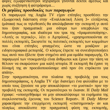
φορές εξωφρενικότεροι ισχυρισμοί γίνονται δεκτοί αμέσως και
χωρίς συζήτηση ή φιλτράρισμα…
Οι μεγάλες προσδοκίες των παραγωγών
Οι παραγωγοί της Anglia TV είχαν επίτηδες προσθέσει την
εξωφρενική διάσταση στην «Εναλλακτική Λύση 3» ελπίζοντας
(μάταια) πως οι τηλεθεατές θα απολάμβαναν την εκπομπή γι αυτό
που ήταν πραγματικά: μια σάτιρα των υπερβολών της
δημοσιογραφίας, και ιδιαίτερα του τρικ της «δραματοποίησης».
«Αυτές οι τεχνικές», λέει ο Αμπρόουζ, «χρησιμοποιούνται σε
πολλές εκπομπές. Σκεφτείτε τις πολιτικές εκπομπές των κομμάτων
που είναι επίτηδες φτιαγμένες ώστε να μοιάζουν με
ειδησεογραφικά ρεπορτάζ. Ο κόσμος έπρεπε να συνειδητοποιήσει
πως αυτό που έβλεπε ήταν στημένο από μια ομάδα παραγωγής. Οι
παραγωγοί των ντοκιμαντέρ είναι άνθρωποι και έχουν την τάση να
θέλουν να σκαρώσουν μια καλή ιστορία. Η εκπομπή θα έχανε τη
δύναμή της αν προειδοποιούσαμε από πριν ότι επρόκειτο για
απάτη».
Στην πραγματικότητα, στα πλαίσια της προβολής για τους
δημοσιογράφους, η Anglia TV είχε διανείμει ένα φυλλάδιο με το
οποίο τους ζητούσε να μην αποκαλύψουν «το μυστικό» πριν την
προβολή της εκπομπής. Οι περισσότεροι το έκαναν. Η
Daily Mail
έγραφε: «υποσχεθήκαμε να μην αποκαλύψουμε τα ευρήματα της
συγκλονιστικής έρευνας του Science Report». Η
Daily Mirror
χαρακτήρισε την επερχόμενη εκπομπή «επιστημονική» αν και
πλαγίως αποκάλυπτε την πραγματική φύση της εκπομπής,