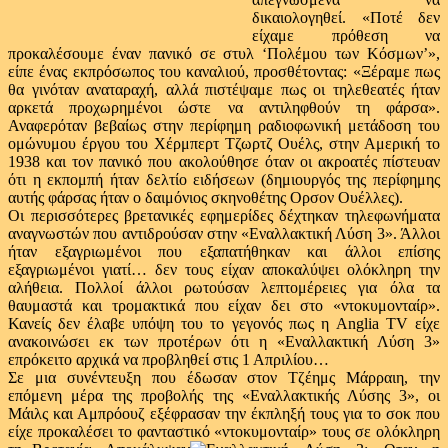
δικαιολογηθεί. «Ποτέ δεν
είχαμε πρόθεση να
προκαλέσουμε έναν πανικό σε στυλ ‘Πολέμου των Κόσμων’»,
είπε ένας εκπρόσωπος του καναλιού, προσθέτοντας: «Ξέραμε πως
θα γινόταν αναταραχή, αλλά πιστέψαμε πως οι τηλεθεατές ήταν
αρκετά προχωρημένοι ώστε να αντιληφθούν τη φάρσα».
Αναφερόταν βεβαίως στην περίφημη ραδιοφωνική μετάδοση του
ομώνυμου έργου του Χέρμπερτ Τζωρτζ Ουέλς, στην Αμερική το
1938 και τον πανικό που ακολούθησε όταν οι ακροατές πίστευαν
ότι η εκπομπή ήταν δελτίο ειδήσεων (δημιουργός της περίφημης
αυτής φάρσας ήταν ο δαιμόνιος σκηνοθέτης Ορσον Ουέλλες).
Οι περισσότερες βρετανικές εφημερίδες δέχτηκαν τηλεφωνήματα
αναγνωστών που αντιδρούσαν στην «Εναλλακτική Λύση 3». Άλλοι
ήταν εξαγριωμένοι που εξαπατήθηκαν και άλλοι επίσης
εξαγριωμένοι γιατί… δεν τους είχαν αποκαλύψει ολόκληρη την
αλήθεια. Πολλοί άλλοι ρωτούσαν λεπτομέρειες για όλα τα
θαυμαστά και τρομακτικά που είχαν δει στο «ντοκυμονταίρ».
Κανείς δεν έλαβε υπόψη του το γεγονός πως η Anglia TV είχε
ανακοινώσει εκ των προτέρων ότι η «Εναλλακτική Λύση 3»
επρόκειτο αρχικά να προβληθεί στις 1 Απριλίου…
Σε μια συνέντευξη που έδωσαν στον Τζέημς Μάρραιη, την
επόμενη μέρα της προβολής της «Εναλλακτικής Λύσης 3», οι
Μάιλς και Αμπρόουζ εξέφρασαν την έκπληξή τους για το σοκ που
είχε προκαλέσει το φανταστικό «ντοκυμονταίρ» τους σε ολόκληρη