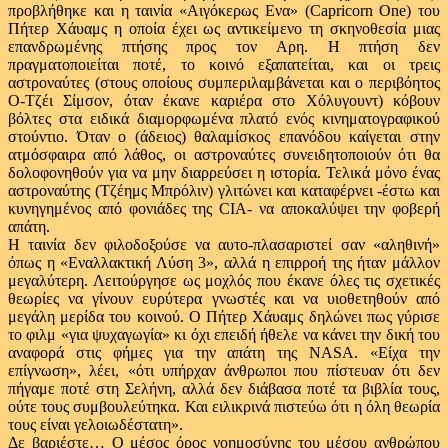
προβλήθηκε και η ταινία «Αιγόκερως Ενα» (Capricorn One) του
Πήτερ Χάυαμς η οποία έχει ως αντικείμενο τη σκηνοθεσία μιας
επανδρωμένης πτήσης προς τον Αρη. Η πτήση δεν
πραγματοποιείται ποτέ, το κοινό εξαπατείται, και οι τρεις
αστροναύτες (στους οποίους συμπεριλαμβάνεται και ο περιβόητος
Ο-Τζέι Σίμσον, όταν έκανε καριέρα στο Χόλυγουντ) κόβουν
βόλτες στα ειδικά διαμορφωμένα πλατό ενός κινηματογραφικού
στούντιο. Όταν ο (άδειος) θαλαμίσκος επανόδου καίγεται στην
ατμόσφαιρα από λάθος, οι αστροναύτες συνειδητοποιούν ότι θα
δολοφονηθούν για να μην διαρρεύσει η ιστορία. Τελικά μόνο ένας
αστροναύτης (Τζέημς Μπρόλιν) γλιτώνει και καταφέρνει -έστω και
κυνηγημένος από φονιάδες της CIA- να αποκαλύψει την φοβερή
απάτη.
Η ταινία δεν φιλοδοξούσε να αυτο-πλασαριστεί σαν «αληθινή»
όπως η «Εναλλακτική Λύση 3», αλλά η επιρροή της ήταν μάλλον
μεγαλύτερη. Λειτούργησε ως μοχλός που έκανε όλες τις σχετικές
θεωρίες να γίνουν ευρύτερα γνωστές και να υιοθετηθούν από
μεγάλη μερίδα του κοινού. Ο Πήτερ Χάυαμς δηλώνει πως γύρισε
το φιλμ «για ψυχαγωγία» κι όχι επειδή ήθελε να κάνει την δική του
αναφορά στις φήμες για την απάτη της NASA. «Είχα την
επίγνωση», λέει, «ότι υπήρχαν άνθρωποι που πίστευαν ότι δεν
πήγαμε ποτέ στη Σελήνη, αλλά δεν διάβασα ποτέ τα βιβλία τους,
ούτε τους συμβουλεύτηκα. Και ειλικρινά πιστεύω ότι η όλη θεωρία
τους είναι γελοιωδέστατη».
Δε βαριέστε… Ο μέσος όρος νοημοσύνης του μέσου ανθρώπου