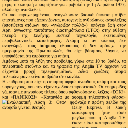
μέρα, η εκπομπή προοριζόταν για προβολή την 1η Απριλίου 1977,
αλλά είχε αναβληθεί.
Οι πιο «προχωρημένοι», αναγνώρισαν βασικά ύποπτα μοτίβα:
επιστήμονες που εξαφανίζονται, αυτογενείς ανθρώπινες αναφλέξεις
(υποτίθεται ατόμων που «γνώριζαν πολλά»), υπόγεια ζωή στον
Αρη, άγνωστης ταυτότητας διαστημόπλοια (UFO;) στην αθέατη
πλευρά της Σελήνης, μυστική τεχνολογία, εκτεταμένες
περιβαλλοντικές καταστροφές. Ακόμη κι αν κάποιος δεν
αναγνώριζε τους άσημους ηθοποιούς ή δεν πρόσεχε την
ημερομηνία της Πρωταπριλιάς, θα είχε βάσιμους λόγους να
υποψιάζεται ότι επρόκειτο για απάτη.
Αμέσως μετά τη λήξη της προβολής, γύρω στις 10 το βράδυ, τα
τηλεοπτικά στούντιο και τα γραφεία της Anglia TV άρχισαν να
δέχονται βροχή τηλεφωνημάτων. Δέκα χιλιάδες άτομα
τηλεφώνησαν εκείνο το βράδυ στο κανάλι.
Η επίδραση που είχε η εκπομπή άφησε άναυδους ακόμη και τους
παραγωγούς, που την είχαν σχεδιάσει προσεκτικά. Οι εφημερίδες
γέμισαν με πηχυαίους τίτλους όπου αφθονούσαν οι λέξεις «ΣΟΚ!»
και «ΠΑΝΙΚΟΣ!». «Καταιγίδα με αφορμή τηλεοπτική φάρσα»
φώναζε η πρώτη
σελίδα της
Daily Express. Η λαϊκή
κατακραυγή ήταν τόσο
μεγάλη που η Anglia TV
έκανε πίσω και προσπάθησε
απεγνωσμένα να