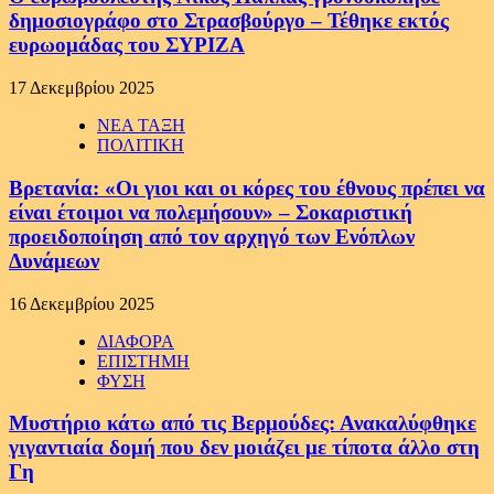
δημοσιογράφο στο Στρασβούργο – Τέθηκε εκτός
ευρωομάδας του ΣΥΡΙΖΑ
17 Δεκεμβρίου 2025
ΝΕΑ ΤΑΞΗ
ΠΟΛΙΤΙΚΗ
Βρετανία: «Οι γιοι και οι κόρες του έθνους πρέπει να
είναι έτοιμοι να πολεμήσουν» – Σοκαριστική
προειδοποίηση από τον αρχηγό των Ενόπλων
Δυνάμεων
16 Δεκεμβρίου 2025
ΔΙΑΦΟΡΑ
ΕΠΙΣΤΗΜΗ
ΦΥΣΗ
Μυστήριο κάτω από τις Βερμούδες: Ανακαλύφθηκε
γιγαντιαία δομή που δεν μοιάζει με τίποτα άλλο στη
Γη