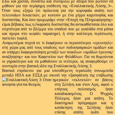
Εδώ και χρόνια, συναντώ και συνομιλώ με άτομα που ρωτούν να
μάθουν για την περίφημη υπόθεση της «Εναλλακτικής Λύσης 3».
Όταν τους εξηγώ ότι πρόκειται για την κορυφαία απάτη των
τελευταίων δεκαετιών, με κοιτούν με ένα μίγμα καχυποψίας και
δυσπιστίας. Και όσο προχωράμε στην «Εποχή της Πληροφόρησης»
είμαι βέβαιος πως η έκφραση δυσπιστίας θα αντικαθίσταται όλο και
συχνότερα από το βλέμμα του οπαδού που με γυαλάδα στα μάτια
και άχυρα στο κεφάλι παραληρεί, ή στην καλύτερη περίπτωση,
πιστεύει τυφλά.
Αναρωτιέμαι συχνά σε τι διαφέρουν οι περισσότεροι «ερευνητές»
στη χώρα μας από τους οπαδούς των ποδοσφαιρικών ομάδων και
αν υπάρχει διαφοροποίηση μεταξύ των ποικίλων «ομάδων έρευνας/
αναζήτησης» και του Καφενείου των Φιλάθλων. Για να θυμούνται
οι γηραιότεροι και να μαθαίνουν οι νεότεροι, ας αναφερθούμε εν
συντομία στην βασική ιδέα της Εναλλακτικής Λύσης 3.
Βασικά επρόκειτο για μια υποτιθέμενη τερατώδη συνωμοσία
μεταξύ ΗΠΑ και ΕΣΣΔ με σκοπό την
εξασφάλιση της επιβίωσης
μερικών «εκλεκτών» σε βάσεις
στη Σελήνη και στον Αρη, αφού ο
επίγειος πολιτισμός ήταν
καταδικασμένος. Ο Ψυχρός
Πόλεμος ήταν μια απάτη. Το
διαστημικό πρόγραμμα και η
κατάκτηση της Σελήνης ήταν
επίσης απάτη (κάτι που