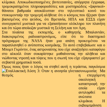
κλίμακα. Αποκωδικοποιημένες βιντεοταινίες, απόρρητα έγγραφα,
τρομοκρατημένοι πληροφοριοδότες και μυστηριώδεις «ξαφνικοί»
θάνατοι βαθμιαία αποκάλυπταν στο τηλεοπτικό κοινό του
ντοκυμονταίρ την τρομερή αλήθεια: ότι ο κόσμος που ήξεραν ήταν
βασισμένος στο ψεύδος, ότι Βρετανία, ΗΠΑ και ΕΣΣΔ είχαν
συνεργαστεί μυστικά για να εξαπατήσουν ολόκληρο τον πλανήτη
και ότι τώρα αποίκιζαν μυστικά τη Σελήνη και τον Αρη.
Στα πλαίσια της εκπομπής, ο καθηγητής Μπαλαντάιν,
διακεκριμένος ραδιοαστρονόμος, είπε ότι το διαστημικό
πρόγραμμα της NASA ήταν μια απάτη προκειμένου να
παραπλανηθεί ο ανύποπτος κοσμάκης. Το αυτό επιβεβαίωσε και ο
Μπομπ Γκρόντιν, ένας αστροναύτης που είχε αναζητήσει καταφύγιο
στο αλκοόλ όταν σοκαρίστηκε μαθαίνοντας την αλήθεια και
νιώθοντας ντροπή και τύψεις που η σιωπή του είχε εξαγοραστεί με
σεβαστά χρηματικά ποσά.
Όμως ποιος ήταν ο λόγος να στηθεί αυτή η
τεράστια, παγκόσμια
συνωμοσία; Μα
η επερχόμενη
οικολογική
καταστροφή την
οποία είχαν
αντιληφθεί τα
ανώτατα
κλιμάκια. Η
εκβιομηχάνιση