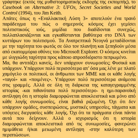
γράφτηκε (εκτός της μυθιστορηματικής εκδοχής της εκπομπής), το
Casebook on Alternative 3: UFOs, Secret Societies and World
Control
(1994), του Jim Keith.
Απάτες όπως η «Εναλλακτική Λύση 3» αποτελούν ένα τρανό
παράδειγμα του πώς ο σημερινός κόσμος έχει γεμίσει
πολιτιστικούς ιούς, μιμίδια που διαδίδονται συνεχώς,
πολλαπλασιάζονται και εγκαθίστανται βαθύτερα στο DNA των
κυττάρων του πολιτισμού. Τα Ανατρεπτικά Νεογνά μεταδίδονται
με την ταχύτητα του φωτός σε όλο τον πλανήτη και ξεπηδούν μέσα
από εκατομμύρια οθόνες του Microsoft Explorer. Ο κόσμος κινείται
με ιλιγγιώδη ταχύτητα προς κάποιο απροσδιόριστο πεπρωμένο.
Μα, θα αντιτάξει κανείς, δεν υπάρχουν συνωμοσίες; Φυσικά και
υπάρχουν. Υπάρχουν πολύ περισσότερα απ’ όσα μας λένε με πλατύ
χαμόγελο οι πολιτικοί, οι άνθρωποι των ΜΜΕ και οι κάθε λογής
«ταγοί» και «ποιμένες». Υπάρχουν πολύ περισσότερα ανάμεσα
στις γραμμές. Αλλά σε όλη τη διάρκεια της καταγεγραμμένης
ιστορίας -και πιθανότατα πολύ περισσότερο- η ημι-παρανοϊκή
αντίληψη ότι η ιστορία διαμορφώνεται αποκλειστικά και μόνο από
κάθε λογής συνωμοσίες, είναι βαθιά ριζωμένη. Όχι ότι δεν
υπάρχουν ομάδες, συσπειρώσεις, μυστικές υπηρεσίες, τάγματα και
υπόγειες διεργασίες κάθε λογής. Όχι ότι τα πράγματα είναι πάντα
αυτά που δείχνουν. Αλλά ο ισχυρισμός ότι η ιστορία
διαμορφώνεται αποκλειστικά από τις συνωμοσίες, φανερώνει
ημιμάθεια ή/και μειωμένη αντίληψη -στην καλύτερη των
περιπτώσεων.