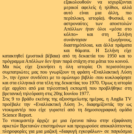
εξακολουθούν να ισχυρίζονται
μερικοί αφελείς ή ηλίθιοι, αλλά
αυτό είναι μια άλλη, πιο
περίπλοκη, ιστορία). Φυσικά, οι
αστροναύτες των αποστολών
Απόλλων ήταν όλοι «μέσα στο
κόλπο» και στη Σελήνη
συνάντησαν εξωγήινους,
διαστημόπλοια, και άλλα πράματα
και θάματα. Η Σελήνη είχε
κατακτηθεί (μυστικά βέβαια) από τη δεκαετία του 1950 και το
πρόγραμμα Απόλλων δεν ήταν παρά στάχτη στα μάτια του κοινού.
Μα πώς είχε ξεκινήσει η όλη ιστορία; Οι περισσότεροι
συμπατριώτες μας που γνωρίζουν τη φράση «Εναλλακτική Λύση
3», την έχουν συνδέσει με το ομώνυμο βιβλίο -που κυκλοφόρησε
και στα ελληνικά στα τέλη της δεκαετίας του 1970. Όμως η ιστορία
είχε αρχίσει από μια τηλεοπτική εκπομπή που προβλήθηκε στη
βρετανική τηλεόραση στις 20ης Ιουνίου 1977.
Στις 9 το βράδυ εκείνης της αξιοσημείωτης ημέρας, η Anglia TV
προέβαλε την «Εναλλακτική Λύση 3», διαφημίζοντάς την ως
ντοκιμαντέρ που είχε γυριστεί από τη δημοσιογραφική ομάδα
Science Report.
Το ντοκιμαντέρ άρχιζε με μια έρευνα πάνω στην εξαφάνιση
αρκετών Βρετανών επιστημόνων και προχωρούσε αποκαλύπτοντας
πληροφορίες για μια μαζική «διαφυγή εγκεφάλων» σε παγκόσμια