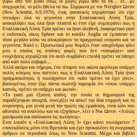
γύρω από τον μύθο όπως οι μύγες γύρω από τα σκ… εε.. με
συγχωρείτε, το μέλι ήθελα να πω. Σύμφωνα με τον Ντέηβιντ Ωστιν
(
New Scientist
, 6.9.1979), ένας φανατικός ισχυρίστηκε ότι είχε
τσεκάρει όλα τα γεγονότα στην Εναλλακτική Λύση Τρία,
ανακαλύψει πως όλα ήταν πλαστά κι έτσι είχε συμπεράνει πως η
Εναλλακτική Λύση Τρία πρέπει να ήταν αληθινή, διαφορετικά γιατί
ο εκδοτικός οίκος Sphere και το κανάλι Anglia να έμπαιναν σε
τόσο μεγάλο κόπο να αποκρύψουν τα πραγματικά ονόματα και τα
γεγονότα; Καλό ε; Προσωπικά μου θυμίζει έναν υποχόνδριο φίλο
μου ο οποίος τις σπάνιες φορές που δεν «υποφέρει» από
ενοχλήσεις ισχυρίζεται ότι αυτό συμβαίνει επειδή πρέπει να πάσχει
από κάτι πολύ σοβαρό…
Αλλά ακόμα και σήμερα, ένα τέταρτο του αιώνα αργότερα υπάρχει
πολύς κόσμος που πιστεύει πως η Εναλλακτική Λύση Τρία ήταν
πραγματικότητα, ή τουλάχιστον ότι «κάτι πρέπει να έχει γίνει»,
βασισμένος στην (όχι πάντα σωστή) παροιμία ότι «όπου υπάρχει
καπνός, πρέπει να υπάρχει και φωτιά».
«Το γιατί μια έξυπνη απάτη, την οποία οι δημιουργοί της
παραδέχτηκαν ανοιχτά, συνεχίζει να ασκεί την ίδια επιρροή και τη
συγκίνηση, μια γενιά μετά την πρώτη της εμφάνιση, είναι κάτι που
αδυνατώ να αναλύσω και να εξηγήσω», λέει ο Νικ Ωστιν. «Απλώς
χαλάρωσα και απόλαυσα τις πωλήσεις».
Ετσι λοιπόν η «Εναλλακτική Λύση 3» έχει κάνει τουλάχιστον 7
επανεκδόσεις μόνο στη Βρετανία και έχει προκαλέσει τη συγγραφή
άρθρων σε περιοδικά όπως το New Scientist. Μέχρι και βιβλίο