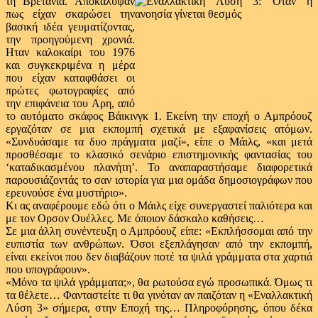
τη Βρετανία.
Αποκάλυψαν
πως είχαν σκαρώσει την
βασική ιδέα γευματίζοντας,
την προηγούμενη χρονιά.
Ηταν καλοκαίρι του 1976
και συγκεκριμένα η μέρα
που είχαν καταφθάσει οι
πρώτες φωτογραφίες από
την επιφάνεια του Αρη, από
το αυτόματο σκάφος Βάικινγκ 1. Εκείνη την εποχή ο Αμπρόουζ
εργαζόταν σε μια εκπομπή σχετικά με εξαφανίσεις ατόμων.
«Συνδυάσαμε τα δυο πράγματα μαζί», είπε ο Μάιλς, «και μετά
προσθέσαμε το κλασικό σενάριο επιστημονικής φαντασίας του
‘καταδικασμένου πλανήτη’. Το αναπαραστήσαμε διαφορετικά
παρουσιάζοντάς το σαν ιστορία για μια ομάδα δημοσιογράφων που
ερευνούσε ένα μυστήριο».
Κι ας αναφέρουμε εδώ ότι ο Μάιλς είχε συνεργαστεί παλιότερα και
με τον Ορσον Ουέλλες. Με όποιον δάσκαλο καθήσεις…
Σε μια άλλη συνέντευξη ο Αμπρόουζ είπε: «Εκπλήσσομαι από την
ευπιστία των ανθρώπων. Όσοι εξεπλάγησαν από την εκπομπή,
είναι εκείνοι που δεν διαβάζουν ποτέ τα ψιλά γράμματα στα χαρτιά
που υπογράφουν».
«Μόνο τα ψιλά γράμματα;», θα ρωτούσα εγώ προσωπικά. Όμως τι
τα θέλετε… Φανταστείτε τι θα γινόταν αν παιζόταν η «Εναλλακτική
Λύση 3» σήμερα, στην Εποχή της… Πληροφόρησης, όπου δέκα