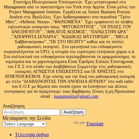
Επιστήμη Ηλεκτρονικών Υπολογιστών. Έχει μεταπτυχιακό στο
Management από το πανεπιστήμιο του Υork στην Αγγλία. Είναι μέλος του
Project Management Institute. Εργάζεται ως Senior Business Process
Analyst στις Βρυξελλες. Εχει Αρθρογραφησει στα περιοδικά “Τρίτο
Μάτι”, «Hellenic Nexus» ,”ΦΑΙΝΟΜΕΝΑ”. Έχει εμφανιστεί σε πλήθος
τηλεοπτικών εκπομπών όπως “ΦΥΓΟΚΕΝΤΡΟΣ” , “ΟΙ ΠΥΛΕΣ ΤΟΥ
ΑΝΕΞΗΓΗΤΟΥ” ,”ΑΘΕΑΤΟΣ ΚΟΣΜΟΣ”, “ΠΑΝΩ ΣΤΗΝ ΩΡΑ”
,”ΑΠΟΡΡΗΤΑ ΣΕΝΑΡΙΑ”, “ΚΩΔΙΚΑΣ ΜΥΣΤΗΡΙΩΝ” , “MEGA
Σαββατοκύριακο” ,”ΣΚ ΣΤΟ HIGHTV” καθώς και σε πολλές
ραδιοφωνικές εκπομπές .Στα ερευνητικά του ενδιαφέροντα
συγκαταλέγονται τα UFO, η ιστορία του ευρύτερου ελληνικού χώρου κ.ά.
Στα συλλεκτικά του ενδιαφέροντα περιλαμβάνονται τα γραμματόσημα, τα
νομίσματα και τα χαρτονομίσματα.Είναι Έφεδρος Ειδικός Επιστήμονας
του Γ.Ε.Σ στο κλάδο των Διαβιβάσεων.Συμμετείχε στις ραδιοφωνικές
εκπομπές ΑΓΝΩΣΤΟΙ ΕΠΙΣΚΕΠΤΕΣ και ΟΙ ΧΡΗΣΤΕΣ στο
ATHENSJUKEBOX .Ειχε επισης και την δική του ραδιοφωνική εκπομπή
με τίτλο “ΔΙΑΒΑΙΝΟΝΤΑΣ ΤΗΝ ΑΝΟΠΑΙΑ ΑΤΡΑΠΟ” στο web radio
του Ε.Ο.Ε με θέματα που σκοπό έχουν να ξυπνήσουν και άλλους
συντρόφους για να περιμένουμε τους βαρβάρους ξένους ή μη.Προσωπικό
email :
kastamonitis@gmail.com
Αναζήτηση
Αναζήτηση
για:
Μετάφραστε την Σελίδα
Powered by
Translate
Τελευταία άρθρα