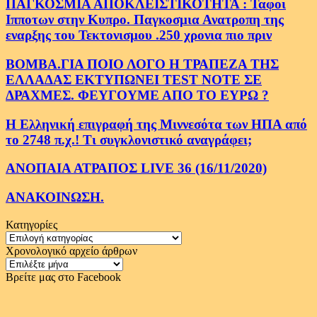
ΠΑΓΚΟΣΜΙΑ ΑΠΟΚΛΕΙΣΤΙΚΟΤΗΤΑ : Ταφοι
Ιπποτων στην Κυπρο. Παγκοσμια Ανατροπη της
εναρξης του Τεκτονισμου .250 χρονια πιο πριν
ΒΟΜΒΑ.ΓΙΑ ΠΟΙΟ ΛΟΓΟ Η ΤΡΑΠΕΖΑ ΤΗΣ
ΕΛΛΑΔΑΣ ΕΚΤΥΠΩΝΕΙ TEST NOTE ΣΕ
ΔΡΑΧΜΕΣ. ΦΕΥΓΟΥΜΕ ΑΠΟ ΤΟ ΕΥΡΩ ?
Η Ελληνική επιγραφή της Μιννεσότα των ΗΠΑ από
το 2748 π.χ.! Τι συγκλονιστικό αναγράφει;
ΑΝΟΠΑΙΑ ΑΤΡΑΠΟΣ LIVE 36 (16/11/2020)
ΑΝΑΚΟΙΝΩΣΗ.
Κατηγορίες
Κατηγορίες
Χρονολογικό αρχείο άρθρων
Χρονολογικό
αρχείο
Βρείτε μας στο Facebook
άρθρων