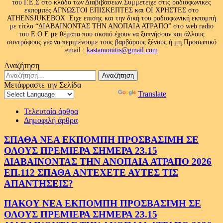
του Γ.Ε.Σ στο κλάδο των Διαβιβάσεων.Συμμετείχε στις ραδιοφωνικές
εκπομπές ΑΓΝΩΣΤΟΙ ΕΠΙΣΚΕΠΤΕΣ και ΟΙ ΧΡΗΣΤΕΣ στο
ATHENSJUKEBOX .Ειχε επισης και την δική του ραδιοφωνική εκπομπή
με τίτλο “ΔΙΑΒΑΙΝΟΝΤΑΣ ΤΗΝ ΑΝΟΠΑΙΑ ΑΤΡΑΠΟ” στο web radio
του Ε.Ο.Ε με θέματα που σκοπό έχουν να ξυπνήσουν και άλλους
συντρόφους για να περιμένουμε τους βαρβάρους ξένους ή μη.Προσωπικό
email :
kastamonitis@gmail.com
Αναζήτηση
Αναζήτηση
για:
Μετάφραστε την Σελίδα
Powered by
Translate
Τελευταία άρθρα
Δημοφιλή άρθρα
ΣΠΑΘΑ ΝΕΑ ΕΚΠΟΜΠΗ ΠΡΟΣΒΑΣΙΜΗ ΣΕ
ΟΛΟΥΣ ΠΡΕΜΙΕΡΑ ΣΗΜΕΡΑ 23.15
ΔΙΑΒΑΙΝΟΝΤΑΣ ΤΗΝ ΑΝΟΠΑΙΑ ΑΤΡΑΠΟ 2026
ΕΠ.112 ΣΠΑΘΑ ΑΝΤΕΧΕΤΕ ΑΥΤΕΣ ΤΙΣ
ΑΠΑΝΤΗΣΕΙΣ?
ΠΑΚΟΥ ΝΕΑ ΕΚΠΟΜΠΗ ΠΡΟΣΒΑΣΙΜΗ ΣΕ
ΟΛΟΥΣ ΠΡΕΜΙΕΡΑ ΣΗΜΕΡΑ 23.15