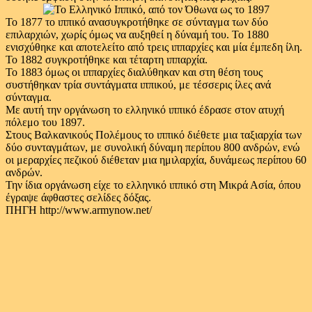
Το 1877 το ιππικό ανασυγκροτήθηκε σε σύνταγμα των δύο
επιλαρχιών, χωρίς όμως να αυξηθεί η δύναμή του. Το 1880
ενισχύθηκε και αποτελείτο από τρεις ιππαρχίες και μία έμπεδη ίλη.
Το 1882 συγκροτήθηκε και τέταρτη ιππαρχία.
Το 1883 όμως οι ιππαρχίες διαλύθηκαν και στη θέση τους
συστήθηκαν τρία συντάγματα ιππικού, με τέσσερις ίλες ανά
σύνταγμα.
Με αυτή την οργάνωση το ελληνικό ιππικό έδρασε στον ατυχή
πόλεμο του 1897.
Στους Βαλκανικούς Πολέμους το ιππικό διέθετε μια ταξιαρχία των
δύο συνταγμάτων, με συνολική δύναμη περίπου 800 ανδρών, ενώ
οι μεραρχίες πεζικού διέθεταν μια ημιλαρχία, δυνάμεως περίπου 60
ανδρών.
Την ίδια οργάνωση είχε το ελληνικό ιππικό στη Μικρά Ασία, όπου
έγραψε άφθαστες σελίδες δόξας.
ΠΗΓΗ http://www.armynow.net/