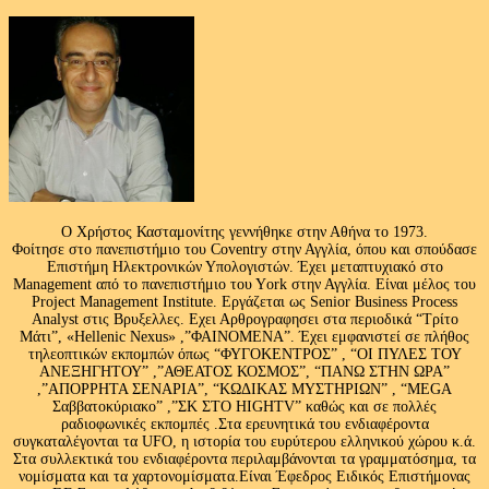
Ο Χρήστος Κασταμονίτης γεννήθηκε στην Αθήνα το 1973.
Φοίτησε στο πανεπιστήμιο του Coventry στην Αγγλία, όπου και σπούδασε
Επιστήμη Ηλεκτρονικών Υπολογιστών. Έχει μεταπτυχιακό στο
Management από το πανεπιστήμιο του Υork στην Αγγλία. Είναι μέλος του
Project Management Institute. Εργάζεται ως Senior Business Process
Analyst στις Βρυξελλες. Εχει Αρθρογραφησει στα περιοδικά “Τρίτο
Μάτι”, «Hellenic Nexus» ,”ΦΑΙΝΟΜΕΝΑ”. Έχει εμφανιστεί σε πλήθος
τηλεοπτικών εκπομπών όπως “ΦΥΓΟΚΕΝΤΡΟΣ” , “ΟΙ ΠΥΛΕΣ ΤΟΥ
ΑΝΕΞΗΓΗΤΟΥ” ,”ΑΘΕΑΤΟΣ ΚΟΣΜΟΣ”, “ΠΑΝΩ ΣΤΗΝ ΩΡΑ”
,”ΑΠΟΡΡΗΤΑ ΣΕΝΑΡΙΑ”, “ΚΩΔΙΚΑΣ ΜΥΣΤΗΡΙΩΝ” , “MEGA
Σαββατοκύριακο” ,”ΣΚ ΣΤΟ HIGHTV” καθώς και σε πολλές
ραδιοφωνικές εκπομπές .Στα ερευνητικά του ενδιαφέροντα
συγκαταλέγονται τα UFO, η ιστορία του ευρύτερου ελληνικού χώρου κ.ά.
Στα συλλεκτικά του ενδιαφέροντα περιλαμβάνονται τα γραμματόσημα, τα
νομίσματα και τα χαρτονομίσματα.Είναι Έφεδρος Ειδικός Επιστήμονας