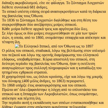
διάταξη ακροβολισμού, είτε σε φάλαγγα. Το Σύνταγμα Λογχιστών
διέθετε συνολικά 681 άνδρες.
Το ιππικό υπέστη επίσης σειρά ανασυγκροτήσεων κατά τη διάρκεια
της βασιλείας τους Όθωνα.
Το 1836 το Σύνταγμα Λογχιστών διαλύθηκε και στη θέση του
συγκροτήθηκαν δύο ανεξάρτητες μοίρες ιππικού.
Κάθε μοίρα διέθετε αρχικά τρεις και αργότερα δύο ίλες.
Σε λίγο όμως οι δύο μοίρες συγχωνεύθηκαν σε μία των τριών
ιλών, η οποία, από το 1860, ονομάστηκε ιππαρχία και απέκτησε και
τέταρτη ίλη.
Ο ρόλος του ιππικού, σταδιακά, λόγω της βελτίωσης στον οπλισμό
του πεζικού και λόγω της ορεινής διαμόρφωσης του ελληνικού
εδάφους, υποβαθμίστηκε. Κύρια αποστολή του ιππικού, στη
δεύτερη περίοδο της βασιλείας του Όθωνα, ήταν η εκτέλεση
αναγνωρίσεων προς συλλογή πληροφοριών και η καταδίωξη του
ηττημένου εχθρικού στρατού.
Η χρησιμότητά του, ως όπλου κρούσης, είχε και λόγω της μικρής
του δύναμης (400 μόλις άνδρες, το 1863) περιοριστεί.
Το 1868 υπήρξε έτος ανασυγκρότησης και του ιππικού.
Πρώτα απ’ όλα εξαφανίστηκε η λόγχη από το οπλοστάσιο του
ιππικού και η Ιππαρχία των Ακροβολιστών, όπως ονομάστηκε,
απέκτησε και πέμπτη ίλη.
Την περίοδο αυτή η εκπαίδευση των ιππέων εντατικοποιήθηκε και
δόθηκε έμφαση στην απόκτηση ικανότητας πεζομαχίας.