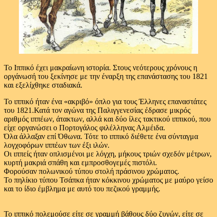
Το Ιππικό έχει μακραίωνη ιστορία. Στους νεότερους χρόνους η
οργάνωσή του ξεκίνησε με την έναρξη της επανάστασης του 1821
και εξελίχθηκε σταδιακά.
Το ιππικό ήταν ένα «ακριβό» όπλο για τους Έλληνες επαναστάτες
του 1821.Κατά τον αγώνα της Παλιγγενεσίας έδρασε μικρός
αριθμός ιππέων, άτακτων, αλλά και δύο ίλες τακτικού ιππικού, που
είχε οργανώσει ο Πορτογάλος φιλέλληνας Αλμέιδα.
Όλα άλλαξαν επί Όθωνα. Τότε το ιππικό διέθετε ένα σύνταγμα
λογχοφόρων ιππέων των έξι ιλών.
Οι ιππείς ήταν οπλισμένοι με λόγχη, μήκους τριών σχεδόν μέτρων,
κυρτή μακριά σπάθη και εμπροσθογεμές πιστόλι.
Φορούσαν πολωνικού τύπου στολή πράσινου χρώματος.
Το πηλίκιο τύπου Τσάπκα ήταν κόκκινου χρώματος με μαύρο γείσο
και το ίδιο έμβλημα με αυτό του πεζικού γραμμής.
Το ιππικό πολεμούσε είτε σε γραμμή βάθους δύο ζυγών, είτε σε