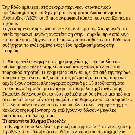
Την Ρόδο εμπλέκει στα σενάρια περί νέου στρατιωτικού
πραξικοπήματος η κυβέρνηση του Κόμματος Δικαιοσύνης και
Ανάπτυξης (ΑΚΡ) και δημοσιογραφικοί κύκλοι που σχετίζονται με
την ίδια.
Συγκεκριμένα, σύμφωνα με νέο δημοσίευμα της Χιουρριγιέτ, το
οποίο προκαλεί μεγάλη αναστάτωση στην Τουρκία, πριν από λίγο
καιρό μέλη της Οργάνωσης Γκιουλέν συναντήθηκαν στη Ρόδο και
συζήτησαν το ενδεχόμενο ενός νέου πραξικοπήματος στην
Τουρκία.
Η Χιουρριγιέτ αναφέρει την ημερομηνία της 15ης Ιουλίου ως
πιθανή ημέρα εκδήλωσης νέου κινήματος στους κόλπους του
τουρκικού στρατού. Η εφημερίδα υπενθυμίζει ότι από την περίοδο
του αποτυχημένου πραξικοπήματος μέχρι σήμερα στις τουρκικές
αρχές έχουν φτάσει πληροφορίες σχετικά με 15 πραξικοπήματα.
Το επίμαχο δημοσίευμα αναφέρει ότι τα μέλη της Οργάνωσης
Γκιουλέν δηλώνουν ότι το νέο πραξικόπημα θα είναι αιματηρό και
ότι πολλά θα κριθούν στο μπαϊράμι του Ραμαζανιού που πλησιάζει.
Η είδηση κάνει τον γύρο των τουρκικών μέσων ενημέρωσης, με
κύκλους της κυβέρνησης να επιλέγουν να δώσουν μεγάλες
διαστάσεις στο όλο ζήτημα.
Τι απαντά το Κίνημα Γκιουλέν
Το Κίνημα Γκιουλέν δίνει την δική του ερμηνεία στην νέα εξέλιξη.
Προβάλλει την άποψη ότι επειδή η εκδίκαση του αποτυχημένου