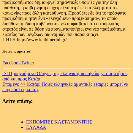
πραξικοπήματος δημιουργεί σημαντικές υποψίες για την όλη
υπόθεση, η κυβέρνηση επιχειρεί να στρέψει τα βλέμματα της
κοινωνίας προς άλλη κατεύθυνση. Προσθέτει δε ότι το πρόσφατο
πραξικόπημα ήταν ένα «ελεγχόμενο πραξικόπημα», το οποίο
διηύθυνε η ίδια η κυβέρνηση ενώ αμφισβητεί ότι ο τουρκικός
στρατός είναι σε θέση να πραγματοποιήσει ένα νέο πραξικόπημα,
εξαιτίας των μεγάλων αδυναμιών που παρουσιάζει.
ΠΗΓΗ http://www.kathimerini.gr/
Κοινοποιήστε το!
Facebook
Twitter
Continue
<< Προηγούμενο
Οδηγίες της ελληνικής πρεσβείας για τις πτήσεις
από και προς Κατάρ
Reading
Επόμενο >>
Κατάρ: Ποιες ελληνικές αμυντικές εταιρίες μπορεί να
επηρεάσει η κρίση;
Δείτε επίσης
ΕΚΠΟΜΠΕΣ ΚΑΣΤΑΜΟΝΙΤΗΣ
ΕΛΛΑΔΑ