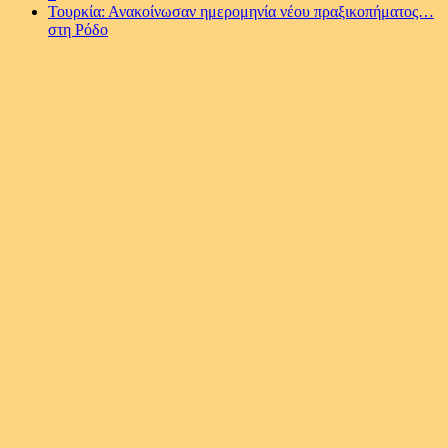
Τουρκία: Ανακοίνωσαν ημερομηνία νέου πραξικοπήματος…
στη Ρόδο