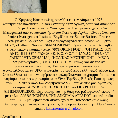
Ο Χρήστος Κασταμονίτης γεννήθηκε στην Αθήνα το 1973.
Φοίτησε στο πανεπιστήμιο του Coventry στην Αγγλία, όπου και σπούδασε
Επιστήμη Ηλεκτρονικών Υπολογιστών. Έχει μεταπτυχιακό στο
Management από το πανεπιστήμιο του Υork στην Αγγλία. Είναι μέλος του
Project Management Institute. Εργάζεται ως Senior Business Process
Analyst στις Βρυξελλες. Εχει Αρθρογραφησει στα περιοδικά “Τρίτο
Μάτι”, «Hellenic Nexus» ,”ΦΑΙΝΟΜΕΝΑ”. Έχει εμφανιστεί σε πλήθος
τηλεοπτικών εκπομπών όπως “ΦΥΓΟΚΕΝΤΡΟΣ” , “ΟΙ ΠΥΛΕΣ ΤΟΥ
ΑΝΕΞΗΓΗΤΟΥ” ,”ΑΘΕΑΤΟΣ ΚΟΣΜΟΣ”, “ΠΑΝΩ ΣΤΗΝ ΩΡΑ”
,”ΑΠΟΡΡΗΤΑ ΣΕΝΑΡΙΑ”, “ΚΩΔΙΚΑΣ ΜΥΣΤΗΡΙΩΝ” , “MEGA
Σαββατοκύριακο” ,”ΣΚ ΣΤΟ HIGHTV” καθώς και σε πολλές
ραδιοφωνικές εκπομπές .Στα ερευνητικά του ενδιαφέροντα
συγκαταλέγονται τα UFO, η ιστορία του ευρύτερου ελληνικού χώρου κ.ά.
Στα συλλεκτικά του ενδιαφέροντα περιλαμβάνονται τα γραμματόσημα, τα
νομίσματα και τα χαρτονομίσματα.Είναι Έφεδρος Ειδικός Επιστήμονας
του Γ.Ε.Σ στο κλάδο των Διαβιβάσεων.Συμμετείχε στις ραδιοφωνικές
εκπομπές ΑΓΝΩΣΤΟΙ ΕΠΙΣΚΕΠΤΕΣ και ΟΙ ΧΡΗΣΤΕΣ στο
ATHENSJUKEBOX .Ειχε επισης και την δική του ραδιοφωνική εκπομπή
με τίτλο “ΔΙΑΒΑΙΝΟΝΤΑΣ ΤΗΝ ΑΝΟΠΑΙΑ ΑΤΡΑΠΟ” στο web radio
του Ε.Ο.Ε με θέματα που σκοπό έχουν να ξυπνήσουν και άλλους
συντρόφους για να περιμένουμε τους βαρβάρους ξένους ή μη.Προσωπικό
email :
kastamonitis@gmail.com
Αναζήτηση