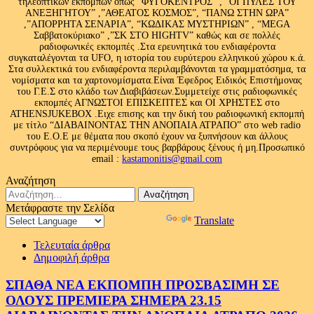
τηλεοπτικών εκπομπών όπως “ΦΥΓΟΚΕΝΤΡΟΣ” , “ΟΙ ΠΥΛΕΣ ΤΟΥ
ΑΝΕΞΗΓΗΤΟΥ” ,”ΑΘΕΑΤΟΣ ΚΟΣΜΟΣ”, “ΠΑΝΩ ΣΤΗΝ ΩΡΑ”
,”ΑΠΟΡΡΗΤΑ ΣΕΝΑΡΙΑ”, “ΚΩΔΙΚΑΣ ΜΥΣΤΗΡΙΩΝ” , “MEGA
Σαββατοκύριακο” ,”ΣΚ ΣΤΟ HIGHTV” καθώς και σε πολλές
ραδιοφωνικές εκπομπές .Στα ερευνητικά του ενδιαφέροντα
συγκαταλέγονται τα UFO, η ιστορία του ευρύτερου ελληνικού χώρου κ.ά.
Στα συλλεκτικά του ενδιαφέροντα περιλαμβάνονται τα γραμματόσημα, τα
νομίσματα και τα χαρτονομίσματα.Είναι Έφεδρος Ειδικός Επιστήμονας
του Γ.Ε.Σ στο κλάδο των Διαβιβάσεων.Συμμετείχε στις ραδιοφωνικές
εκπομπές ΑΓΝΩΣΤΟΙ ΕΠΙΣΚΕΠΤΕΣ και ΟΙ ΧΡΗΣΤΕΣ στο
ATHENSJUKEBOX .Ειχε επισης και την δική του ραδιοφωνική εκπομπή
με τίτλο “ΔΙΑΒΑΙΝΟΝΤΑΣ ΤΗΝ ΑΝΟΠΑΙΑ ΑΤΡΑΠΟ” στο web radio
του Ε.Ο.Ε με θέματα που σκοπό έχουν να ξυπνήσουν και άλλους
συντρόφους για να περιμένουμε τους βαρβάρους ξένους ή μη.Προσωπικό
email :
kastamonitis@gmail.com
Αναζήτηση
Αναζήτηση
για:
Μετάφραστε την Σελίδα
Powered by
Translate
Τελευταία άρθρα
Δημοφιλή άρθρα
ΣΠΑΘΑ ΝΕΑ ΕΚΠΟΜΠΗ ΠΡΟΣΒΑΣΙΜΗ ΣΕ
ΟΛΟΥΣ ΠΡΕΜΙΕΡΑ ΣΗΜΕΡΑ 23.15