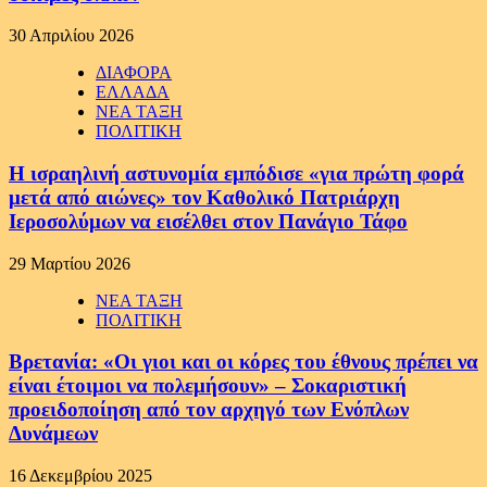
30 Απριλίου 2026
ΔΙΑΦΟΡΑ
ΕΛΛΑΔΑ
ΝΕΑ ΤΑΞΗ
ΠΟΛΙΤΙΚΗ
Η ισραηλινή αστυνομία εμπόδισε «για πρώτη φορά
μετά από αιώνες» τον Καθολικό Πατριάρχη
Ιεροσολύμων να εισέλθει στον Πανάγιο Τάφο
29 Μαρτίου 2026
ΝΕΑ ΤΑΞΗ
ΠΟΛΙΤΙΚΗ
Βρετανία: «Οι γιοι και οι κόρες του έθνους πρέπει να
είναι έτοιμοι να πολεμήσουν» – Σοκαριστική
προειδοποίηση από τον αρχηγό των Ενόπλων
Δυνάμεων
16 Δεκεμβρίου 2025