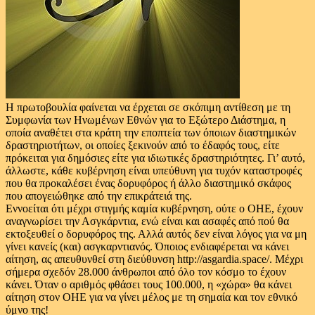
Η πρωτοβουλία φαίνεται να έρχεται σε σκόπιμη αντίθεση με τη
Συμφωνία των Ηνωμένων Εθνών για το Εξώτερο Διάστημα, η
οποία αναθέτει στα κράτη την εποπτεία των όποιων διαστημικών
δραστηριοτήτων, οι οποίες ξεκινούν από το έδαφός τους, είτε
πρόκειται για δημόσιες είτε για ιδιωτικές δραστηριότητες. Γι’ αυτό,
άλλωστε, κάθε κυβέρνηση είναι υπεύθυνη για τυχόν καταστροφές
που θα προκαλέσει ένας δορυφόρος ή άλλο διαστημικό σκάφος
που απογειώθηκε από την επικράτειά της.
Εννοείται ότι μέχρι στιγμής καμία κυβέρνηση, ούτε ο ΟΗΕ, έχουν
αναγνωρίσει την Ασγκάρντια, ενώ είναι και ασαφές από πού θα
εκτοξευθεί ο δορυφόρος της. Αλλά αυτός δεν είναι λόγος για να μη
γίνει κανείς (και) ασγκαρντιανός. Όποιος ενδιαφέρεται να κάνει
αίτηση, ας απευθυνθεί στη διεύθυνση http://asgardia.space/. Μέχρι
σήμερα σχεδόν 28.000 άνθρωποι από όλο τον κόσμο το έχουν
κάνει. Όταν ο αριθμός φθάσει τους 100.000, η «χώρα» θα κάνει
αίτηση στον ΟΗΕ για να γίνει μέλος με τη σημαία και τον εθνικό
ύμνο της!