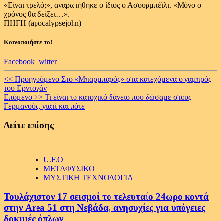
«Είναι τρελό;», αναρωτήθηκε ο ίδιος ο Ασουρμπέϊλι. «Μόνο ο
χρόνος θα δείξει…».
ΠΗΓΗ (apocalypsejohn)
Κοινοποιήστε το!
Facebook
Twitter
Continue
<< Προηγούμενο
Στο «Μπαρμπαρός» στα κατεχόμενα ο γαμπρός
του Ερντογάν
Reading
Επόμενο >>
Τι είναι το κατοχικό δάνειο που δώσαμε στους
Γερμανούς, γιατί και πότε
Δείτε επίσης
U.F.O
ΜΕΤΑΦΥΣΙΚΟ
ΜΥΣΤΙΚΗ ΤΕΧΝΟΛΟΓΙΑ
Τουλάχιστον 17 σεισμοί το τελευταίο 24ωρο κοντά
στην Area 51 στη Νεβάδα, ανησυχίες για υπόγειες
δοκιμές όπλων