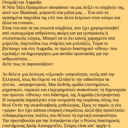
Ονομάζεται Asgardia
Η Νέα Τάξη Πραγμάτων αποφάσισε να μας δείξει το σύμβολο της,
αυτό των Illuminati, μπροστά στα μάτια μας… Ένα από τα
αγαπημένα παιχνίδια της ελίτ που άλλα δείχνουν στον κόσμο και
άλλα να εννοούν..
Είναι ένα από τα πιο γνωστά σύμβολα, που έχει χρησιμοποιηθεί
από εκατομμύρια ανθρώπους ακόμη και για εμπορικούς ή
στυλιστικούς λόγους. Μπορεί να το δει κανείς χαραγμένο από
μπρελόκ, δαχτυλίδια έως στάμπες και μπλούζες. Τώρα το
βλέπουμε και στο Asgardia, το πρώτο διαστημικό «έθνος» που
σχεδιάζει να δημιουργήσει μια ασπίδα προστασίας για την
ανθρωπότητα…
Δείτε πως το παρουσιάζουν:
Αν θέλετε μια δεύτερη «εξωτική» υπηκοότητα, εκτός από την
Ελληνική, ίσως θα έπρεπε να εξετάσετε την πιθανότητα να
γίνεται…ασγκαρντιανός. Μια διεθνής ομάδα επιστημόνων,
μηχανικών, νομικών και επιχειρηματιών ανακοίνωσε τη δημιουργία
του πρώτου «έθνους» στο διάστημα, της Asgardia (Ασγκάρντια).
Η ονομασία παραπέμπει στην ονομασία της ουράνιας πόλης του
θεού Οντίν της σκανδιναβικής μυθολογίας. Προς το παρόν, η νέα
«χώρα» δεν έχει κάποια εδαφική επικράτεια, αλλά ήδη προσελκύει
ενδιαφερόμενους πολίτες που θέλουν τη σχετική υποηκοότητα.
Την πρωτοβουλία για την Ασγκάρντια είχε ο Ρώσος διαστημικός
επιστήμονας Ιγκόρ Ασουρμπέϊλι. Στόχος είναι κατ’ αρχήν η