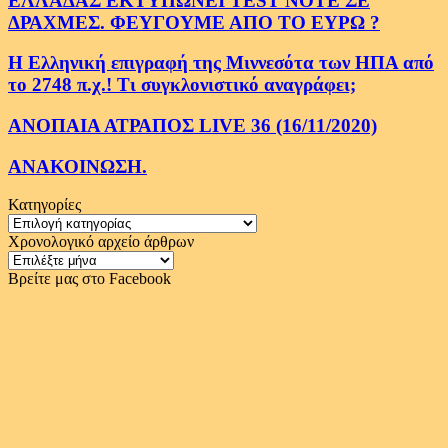
ΕΛΛΑΔΑΣ ΕΚΤΥΠΩΝΕΙ TEST NOTE ΣΕ
ΔΡΑΧΜΕΣ. ΦΕΥΓΟΥΜΕ ΑΠΟ ΤΟ ΕΥΡΩ ?
Η Ελληνική επιγραφή της Μιννεσότα των ΗΠΑ από
το 2748 π.χ.! Τι συγκλονιστικό αναγράφει;
ΑΝΟΠΑΙΑ ΑΤΡΑΠΟΣ LIVE 36 (16/11/2020)
ΑΝΑΚΟΙΝΩΣΗ.
Κατηγορίες
Κατηγορίες
Χρονολογικό αρχείο άρθρων
Χρονολογικό
αρχείο
Βρείτε μας στο Facebook
άρθρων