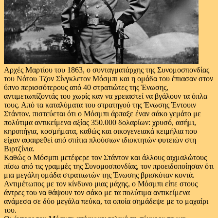
Αρχές Μαρτίου του 1863, ο συνταγματάρχης της Συνομοσπονδίας
του Νότου Τζον Σίνγκλετον Μόσμπι και η ομάδα του έπιασαν στον
ύπνο περισσότερους από 40 στρατιώτες της Ένωσης,
αντιμετωπίζοντάς του χωρίς καν να χρειαστεί να βγάλουν τα όπλα
τους. Από τα καταλύματα του στρατηγού της Ένωσης Έντουιν
Στάντον, πιστεύεται ότι ο Μόσμπι άρπαξε έναν σάκο γεμάτο με
πολύτιμα αντικείμενα αξίας 350.000 δολαρίων: χρυσό, ασήμι,
κηροπήγια, κοσμήματα, καθώς και οικογενειακά κειμήλια που
είχαν αφαιρεθεί από σπίτια πλούσιων ιδιοκτητών φυτειών στη
Βιρτζίνια.
Καθώς ο Μόσμπι μετέφερε τον Στάντον και άλλους αιχμαλώτους
πίσω από τις γραμμές της Συνομοσπονδίας, τον προειδοποίησαν ότι
μια μεγάλη ομάδα στρατιωτών της Ένωσης βρισκόταν κοντά.
Αντιμέτωπος με τον κίνδυνο μιας μάχης, ο Μόσμπι είπε στους
άντρες του να θάψουν τον σάκο με τα πολύτιμα αντικείμενα
ανάμεσα σε δύο μεγάλα πεύκα, τα οποία σημάδεψε με το μαχαίρι
του.