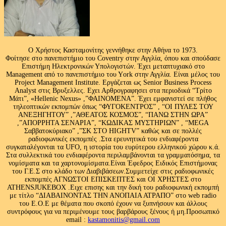
Ο Χρήστος Κασταμονίτης γεννήθηκε στην Αθήνα το 1973.
Φοίτησε στο πανεπιστήμιο του Coventry στην Αγγλία, όπου και σπούδασε
Επιστήμη Ηλεκτρονικών Υπολογιστών. Έχει μεταπτυχιακό στο
Management από το πανεπιστήμιο του Υork στην Αγγλία. Είναι μέλος του
Project Management Institute. Εργάζεται ως Senior Business Process
Analyst στις Βρυξελλες. Εχει Αρθρογραφησει στα περιοδικά “Τρίτο
Μάτι”, «Hellenic Nexus» ,”ΦΑΙΝΟΜΕΝΑ”. Έχει εμφανιστεί σε πλήθος
τηλεοπτικών εκπομπών όπως “ΦΥΓΟΚΕΝΤΡΟΣ” , “ΟΙ ΠΥΛΕΣ ΤΟΥ
ΑΝΕΞΗΓΗΤΟΥ” ,”ΑΘΕΑΤΟΣ ΚΟΣΜΟΣ”, “ΠΑΝΩ ΣΤΗΝ ΩΡΑ”
,”ΑΠΟΡΡΗΤΑ ΣΕΝΑΡΙΑ”, “ΚΩΔΙΚΑΣ ΜΥΣΤΗΡΙΩΝ” , “MEGA
Σαββατοκύριακο” ,”ΣΚ ΣΤΟ HIGHTV” καθώς και σε πολλές
ραδιοφωνικές εκπομπές .Στα ερευνητικά του ενδιαφέροντα
συγκαταλέγονται τα UFO, η ιστορία του ευρύτερου ελληνικού χώρου κ.ά.
Στα συλλεκτικά του ενδιαφέροντα περιλαμβάνονται τα γραμματόσημα, τα
νομίσματα και τα χαρτονομίσματα.Είναι Έφεδρος Ειδικός Επιστήμονας
του Γ.Ε.Σ στο κλάδο των Διαβιβάσεων.Συμμετείχε στις ραδιοφωνικές
εκπομπές ΑΓΝΩΣΤΟΙ ΕΠΙΣΚΕΠΤΕΣ και ΟΙ ΧΡΗΣΤΕΣ στο
ATHENSJUKEBOX .Ειχε επισης και την δική του ραδιοφωνική εκπομπή
με τίτλο “ΔΙΑΒΑΙΝΟΝΤΑΣ ΤΗΝ ΑΝΟΠΑΙΑ ΑΤΡΑΠΟ” στο web radio
του Ε.Ο.Ε με θέματα που σκοπό έχουν να ξυπνήσουν και άλλους
συντρόφους για να περιμένουμε τους βαρβάρους ξένους ή μη.Προσωπικό
email :
kastamonitis@gmail.com