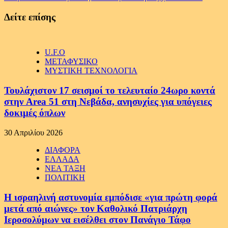
Δείτε επίσης
U.F.O
ΜΕΤΑΦΥΣΙΚΟ
ΜΥΣΤΙΚΗ ΤΕΧΝΟΛΟΓΙΑ
Τουλάχιστον 17 σεισμοί το τελευταίο 24ωρο κοντά
στην Area 51 στη Νεβάδα, ανησυχίες για υπόγειες
δοκιμές όπλων
30 Απριλίου 2026
ΔΙΑΦΟΡΑ
ΕΛΛΑΔΑ
ΝΕΑ ΤΑΞΗ
ΠΟΛΙΤΙΚΗ
Η ισραηλινή αστυνομία εμπόδισε «για πρώτη φορά
μετά από αιώνες» τον Καθολικό Πατριάρχη
Ιεροσολύμων να εισέλθει στον Πανάγιο Τάφο