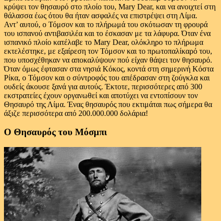
κρύψει τον θησαυρό στο πλοίο του, Mary Dear, και να ανοιχτεί στη
θάλασσα έως ότου θα ήταν ασφαλές να επιστρέψει στη Λίμα.
Αντ’ αυτού, ο Τόμσον και το πλήρωμά του σκότωσαν τη φρουρά
του ισπανού αντιβασιλέα και το έσκασαν με τα λάφυρα. Όταν ένα
ισπανικό πλοίο κατέλαβε το Mary Dear, ολόκληρο το πλήρωμα
εκτελέστηκε, με εξαίρεση τον Τόμσον και το πρωτοπαλίκαρό του,
που υποσχέθηκαν να αποκαλύψουν πού είχαν θάψει τον θησαυρό.
Όταν όμως έφτασαν στα νησιά Κόκος, κοντά στη σημερινή Κόστα
Ρίκα, ο Τόμσον και ο σύντροφός του απέδρασαν στη ζούγκλα και
ουδείς άκουσε ξανά για αυτούς. Έκτοτε, περισσότερες από 300
εκστρατείες έχουν οργανωθεί και αποτύχει να εντοπίσουν τον
Θησαυρό της Λίμα. Ένας θησαυρός που εκτιμάται πως σήμερα θα
άξιζε περισσότερα από 200.000.000 δολάρια!
Ο Θησαυρός του Μόσμπι