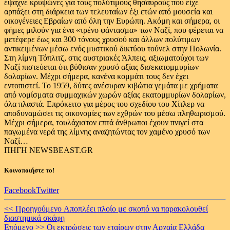
έψαχνε κρυψώνες για τους πολύτιμους θησαυρούς που είχε
αρπάξει στη διάρκεια των τελευταίων έξι ετών από μουσεία και
οικογένειες Εβραίων από όλη την Ευρώπη. Ακόμη και σήμερα, οι
φήμες μιλούν για ένα «τρένο φάντασμα» των Ναζί, που φέρεται να
μετέφερε έως και 300 τόνους χρυσού και άλλων πολύτιμων
αντικειμένων μέσω ενός μυστικού δικτύου τούνελ στην Πολωνία.
Στη λίμνη Τόπλιτζ, στις αυστριακές Άλπεις, αξιωματούχοι των
Ναζί πιστεύεται ότι βύθισαν χρυσό αξίας δισεκατομμυρίων
δολαρίων. Μέχρι σήμερα, κανένα κομμάτι τους δεν έχει
εντοπιστεί. Το 1959, δύτες ανέσυραν κιβώτια γεμάτα με χρήματα
από νομίσματα συμμαχικών χωρών αξίας εκατομμυρίων δολαρίων,
όλα πλαστά. Επρόκειτο για μέρος του σχεδίου του Χίτλερ να
αποδυναμώσει τις οικονομίες των εχθρών του μέσω πληθωρισμού.
Μέχρι σήμερα, τουλάχιστον επτά άνθρωποι έχουν πνιγεί στα
παγωμένα νερά της λίμνης αναζητώντας τον χαμένο χρυσό των
Ναζί…
ΠΗΓΗ NEWSBEAST.GR
Κοινοποιήστε το!
Facebook
Twitter
Continue
<< Προηγούμενο
Aποπλέει πλοίο με σκοπό να παρακολουθεί
διαστημικά σκάφη
Reading
Επόμενο >>
Οι εκτρώσεις των εταίρων στην Αρχαία Ελλάδα