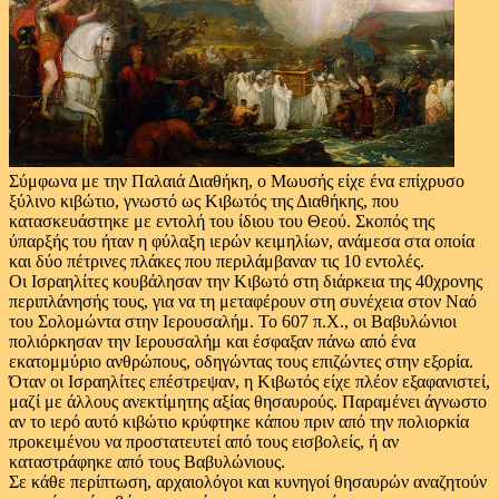
Σύμφωνα με την Παλαιά Διαθήκη, ο Μωυσής είχε ένα επίχρυσο
ξύλινο κιβώτιο, γνωστό ως Κιβωτός της Διαθήκης, που
κατασκευάστηκε με εντολή του ίδιου του Θεού. Σκοπός της
ύπαρξής του ήταν η φύλαξη ιερών κειμηλίων, ανάμεσα στα οποία
και δύο πέτρινες πλάκες που περιλάμβαναν τις 10 εντολές.
Οι Ισραηλίτες κουβάλησαν την Κιβωτό στη διάρκεια της 40χρονης
περιπλάνησής τους, για να τη μεταφέρουν στη συνέχεια στον Ναό
του Σολομώντα στην Ιερουσαλήμ. Το 607 π.Χ., οι Βαβυλώνιοι
πολιόρκησαν την Ιερουσαλήμ και έσφαξαν πάνω από ένα
εκατομμύριο ανθρώπους, οδηγώντας τους επιζώντες στην εξορία.
Όταν οι Ισραηλίτες επέστρεψαν, η Κιβωτός είχε πλέον εξαφανιστεί,
μαζί με άλλους ανεκτίμητης αξίας θησαυρούς. Παραμένει άγνωστο
αν το ιερό αυτό κιβώτιο κρύφτηκε κάπου πριν από την πολιορκία
προκειμένου να προστατευτεί από τους εισβολείς, ή αν
καταστράφηκε από τους Βαβυλώνιους.
Σε κάθε περίπτωση, αρχαιολόγοι και κυνηγοί θησαυρών αναζητούν