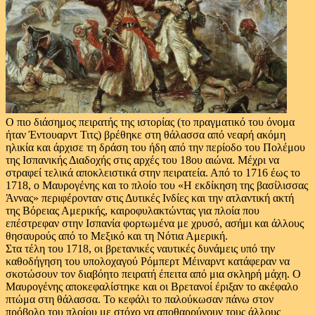
Ο πιο διάσημος πειρατής της ιστορίας (το πραγματικό του όνομα
ήταν Έντουαρντ Τιτς) βρέθηκε στη θάλασσα από νεαρή ακόμη
ηλικία και άρχισε τη δράση του ήδη από την περίοδο του Πολέμου
της Ισπανικής Διαδοχής στις αρχές του 18ου αιώνα. Μέχρι να
στραφεί τελικά αποκλειστικά στην πειρατεία. Από το 1716 έως το
1718, ο Μαυρογένης και το πλοίο του «Η εκδίκηση της βασίλισσας
Άννας» περιφέρονταν στις Δυτικές Ινδίες και την ατλαντική ακτή
της Βόρειας Αμερικής, καιροφυλακτώντας για πλοία που
επέστρεφαν στην Ισπανία φορτωμένα με χρυσό, ασήμι και άλλους
θησαυρούς από το Μεξικό και τη Νότια Αμερική.
Στα τέλη του 1718, οι βρετανικές ναυτικές δυνάμεις υπό την
καθοδήγηση του υπολοχαγού Ρόμπερτ Μέιναρντ κατάφεραν να
σκοτώσουν τον διαβόητο πειρατή έπειτα από μια σκληρή μάχη. Ο
Μαυρογένης αποκεφαλίστηκε και οι Βρετανοί έριξαν το ακέφαλο
πτώμα στη θάλασσα. Το κεφάλι το παλούκωσαν πάνω στον
πρόβολο του πλοίου με στόχο να αποθαρρύνουν τους άλλους