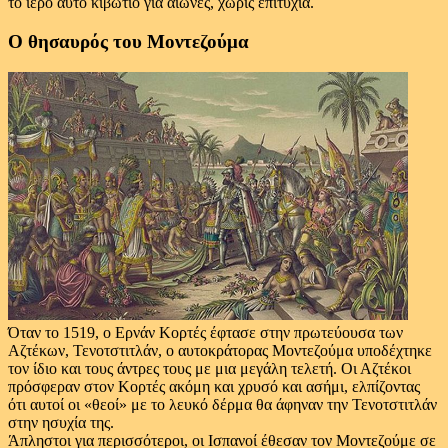
το ιερό αυτό κιβώτιο για αιώνες, χωρίς επιτυχία.
Ο θησαυρός του Μοντεζούμα
Όταν το 1519, ο Ερνάν Κορτές έφτασε στην πρωτεύουσα των
Αζτέκων, Τενοτστιτλάν, ο αυτοκράτορας Μοντεζούμα υποδέχτηκε
τον ίδιο και τους άντρες τους με μια μεγάλη τελετή. Οι Αζτέκοι
πρόσφεραν στον Κορτές ακόμη και χρυσό και ασήμι, ελπίζοντας
ότι αυτοί οι «θεοί» με το λευκό δέρμα θα άφηναν την Τενοτστιτλάν
στην ησυχία της.
Άπληστοι για περισσότεροι, οι Ισπανοί έθεσαν τον Μοντεζούμε σε