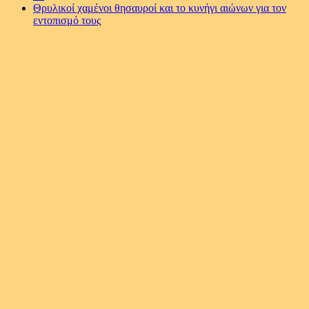
Θρυλικοί χαμένοι θησαυροί και το κυνήγι αιώνων για τον
εντοπισμό τους