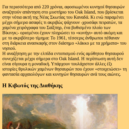
Για περισσότερα από 220 χρόνια, αφοσιωμένοι κυνηγοί θησαυρών
αναζητούν απάντηση στο μυστήριο του Oak Island, που βρίσκεται
στην νότια ακτή της Νέας Σκωτίας του Καναδά. Κι ενώ παραμένει
μέχρι σήμερα ασαφές τι ακριβώς ψάχνουν -χρυσάφι πειρατών, τα
χαμένα χειρόγραφα του Σαίξπηρ, ένα βυθισμένο πλοίο των
Βίκινγκ;- ορισμένοι έχουν πληρώσει το «κυνήγι» αυτό ακόμη και
με το ακριβότερο τίμημα: Το 1961, τέσσερις άνθρωποι πέθαναν
στη διάρκεια ανασκαφής στον διάσημο «λάκκο με τα χρήματα» του
νησιού.
Η αναζήτηση με την ελπίδα εντοπισμού ενός αμύθητου θησαυρού
συνεχίζεται μέχρι σήμερα στο Oak Island. Η περίπτωση αυτή δεν
είναι σίγουρα η μοναδική. Υπάρχουν τουλάχιστον άλλες έξι
ιστορίες θρυλικών χαμένων θησαυρών που έχουν «στοιχειώσει» τη
φαντασία αρχαιολόγων και κυνηγών θησαυρών ανά τους αιώνες.
Η Κιβωτός της Διαθήκης