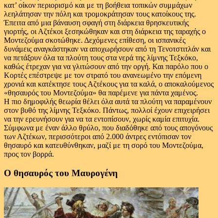
κατ’ οίκον περιορισμό και με τη βοήθεια τοπικών συμμάχων
λεηλάτησαν την πόλη και τρομοκράτησαν τους κατοίκους της.
Έπειτα από μια βάναυση σφαγή στη διάρκεια θρησκευτικής
γιορτής, οι Αζτέκοι ξεσηκώθηκαν και στη διάρκεια της ταραχής ο
Μοντεζούμα σκοτώθηκε. Δεχόμενες επίθεση, οι ισπανικές
δυνάμεις αναγκάστηκαν να αποχωρήσουν από τη Τενοτστιτλάν και
να πετάξουν όλα τα πλούτη τους στα νερά της λίμνης Τεξκόκο,
καθώς έτρεχαν για να γλιτώσουν από την οργή. Και παρόλο που ο
Κορτές επέστρεψε με τον στρατό του ανανεωμένο την επόμενη
χρονιά και κατέκτησε τους Αζτέκους για τα καλά, ο αποκαλούμενος
«θησαυρός του Μοντεζούμα» θα παρέμενε για πάντα χαμένος.
Η πιο δημοφιλής θεωρία θέλει όλα αυτά τα πλούτη να παραμένουν
στον βυθό της λίμνης Τεξκόκο. Πάντως, πολλοί έχουν επιχειρήσει
να την ερευνήσουν για να τα εντοπίσουν, χωρίς καμία επιτυχία.
Σύμφωνα με έναν άλλο θρύλο, που διαδόθηκε από τους απογόνους
των Αζτέκων, περισσότεροι από 2.000 άντρες εντόπισαν τον
θησαυρό και κατευθύνθηκαν, μαζί με τη σορό του Μοντεζούμα,
προς τον βορρά.
Ο θησαυρός του Μαυρογένη