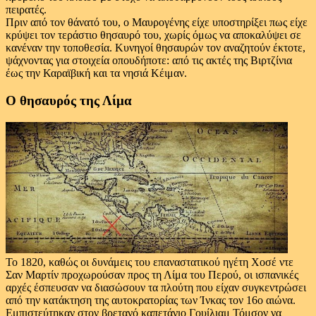
πειρατές.
Πριν από τον θάνατό του, ο Μαυρογένης είχε υποστηρίξει πως είχε
κρύψει τον τεράστιο θησαυρό του, χωρίς όμως να αποκαλύψει σε
κανέναν την τοποθεσία. Κυνηγοί θησαυρών τον αναζητούν έκτοτε,
ψάχνοντας για στοιχεία οπουδήποτε: από τις ακτές της Βιρτζίνια
έως την Καραϊβική και τα νησιά Κέιμαν.
Ο θησαυρός της Λίμα
Το 1820, καθώς οι δυνάμεις του επαναστατικού ηγέτη Χοσέ ντε
Σαν Μαρτίν προχωρούσαν προς τη Λίμα του Περού, οι ισπανικές
αρχές έσπευσαν να διασώσουν τα πλούτη που είχαν συγκεντρώσει
από την κατάκτηση της αυτοκρατορίας των Ίνκας τον 16ο αιώνα.
Εμπιστεύτηκαν στον βρετανό καπετάνιο Γουίλιαμ Τόμσον να