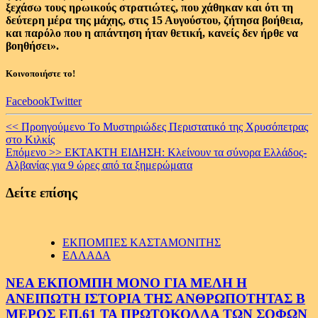
ξεχάσω τους ηρωικούς στρατιώτες, που χάθηκαν και ότι τη
δεύτερη μέρα της μάχης, στις 15 Αυγούστου, ζήτησα βοήθεια,
και παρόλο που η απάντηση ήταν θετική, κανείς δεν ήρθε να
βοηθήσει».
Κοινοποιήστε το!
Facebook
Twitter
Continue
<< Προηγούμενο
Το Μυστηριώδες Περιστατικό της Χρυσόπετρας
στο Κιλκίς
Reading
Επόμενο >>
ΕΚΤΑΚΤH ΕΙΔΗΣΗ: Κλείνουν τα σύνορα Ελλάδος-
Αλβανίας για 9 ώρες από τα ξημερώματα
Δείτε επίσης
ΕΚΠΟΜΠΕΣ ΚΑΣΤΑΜΟΝΙΤΗΣ
ΕΛΛΑΔΑ
ΝΕΑ ΕΚΠΟΜΠΗ ΜΟΝΟ ΓΙΑ ΜΕΛΗ Η
ΑΝΕΙΠΩΤΗ ΙΣΤΟΡΙΑ ΤΗΣ ΑΝΘΡΩΠΟΤΗΤΑΣ Β
ΜΕΡΟΣ ΕΠ.61 ΤΑ ΠΡΩΤΟΚΟΛΛΑ ΤΩΝ ΣΟΦΩΝ