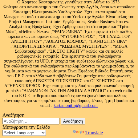
Ο Χρήστος Κασταμονίτης γεννήθηκε στην Αθήνα το 1973.
Φοίτησε στο πανεπιστήμιο του Coventry στην Αγγλία, όπου και σπούδασε
Επιστήμη Ηλεκτρονικών Υπολογιστών. Έχει μεταπτυχιακό στο
Management από το πανεπιστήμιο του Υork στην Αγγλία. Είναι μέλος του
Project Management Institute. Εργάζεται ως Senior Business Process
Analyst στις Βρυξελλες. Εχει Αρθρογραφησει στα περιοδικά “Τρίτο
Μάτι”, «Hellenic Nexus» ,”ΦΑΙΝΟΜΕΝΑ”. Έχει εμφανιστεί σε πλήθος
τηλεοπτικών εκπομπών όπως “ΦΥΓΟΚΕΝΤΡΟΣ” , “ΟΙ ΠΥΛΕΣ ΤΟΥ
ΑΝΕΞΗΓΗΤΟΥ” ,”ΑΘΕΑΤΟΣ ΚΟΣΜΟΣ”, “ΠΑΝΩ ΣΤΗΝ ΩΡΑ”
,”ΑΠΟΡΡΗΤΑ ΣΕΝΑΡΙΑ”, “ΚΩΔΙΚΑΣ ΜΥΣΤΗΡΙΩΝ” , “MEGA
Σαββατοκύριακο” ,”ΣΚ ΣΤΟ HIGHTV” καθώς και σε πολλές
ραδιοφωνικές εκπομπές .Στα ερευνητικά του ενδιαφέροντα
συγκαταλέγονται τα UFO, η ιστορία του ευρύτερου ελληνικού χώρου κ.ά.
Στα συλλεκτικά του ενδιαφέροντα περιλαμβάνονται τα γραμματόσημα, τα
νομίσματα και τα χαρτονομίσματα.Είναι Έφεδρος Ειδικός Επιστήμονας
του Γ.Ε.Σ στο κλάδο των Διαβιβάσεων.Συμμετείχε στις ραδιοφωνικές
εκπομπές ΑΓΝΩΣΤΟΙ ΕΠΙΣΚΕΠΤΕΣ και ΟΙ ΧΡΗΣΤΕΣ στο
ATHENSJUKEBOX .Ειχε επισης και την δική του ραδιοφωνική εκπομπή
με τίτλο “ΔΙΑΒΑΙΝΟΝΤΑΣ ΤΗΝ ΑΝΟΠΑΙΑ ΑΤΡΑΠΟ” στο web radio
του Ε.Ο.Ε με θέματα που σκοπό έχουν να ξυπνήσουν και άλλους
συντρόφους για να περιμένουμε τους βαρβάρους ξένους ή μη.Προσωπικό
email :
kastamonitis@gmail.com
Αναζήτηση
Αναζήτηση
για:
Μετάφραστε την Σελίδα
Powered by
Translate