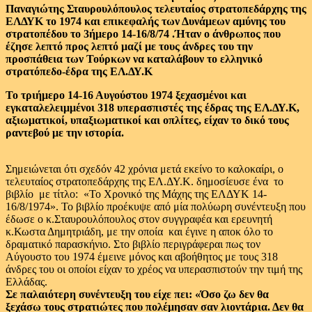
Παναγιώτης Σταυρουλόπουλος τελευταίος στρατοπεδάρχης της
ΕΛΔΥΚ το 1974 και επικεφαλής των Δυνάμεων αμύνης του
στρατοπέδου το 3ήμερο 14-16/8/74
.Ήταν ο άνθρωπος που
έζησε λεπτό προς λεπτό μαζί με τους άνδρες του την
προσπάθεια των Τούρκων να καταλάβουν το ελληνικό
στρατόπεδο-έδρα της ΕΛ.ΔΥ.Κ
Το τριήμερο 14-16 Αυγούστου 1974 ξεχασμένοι και
εγκαταλελειμμένοι 318 υπερασπιστές της έδρας της ΕΛ.ΔΥ.Κ,
αξιωματικοί, υπαξιωματικοί και οπλίτες, είχαν το δικό τους
ραντεβού με την ιστορία.
Σημειώνεται ότι σχεδόν 42 χρόνια μετά εκείνο το καλοκαίρι, ο
τελευταίος στρατοπεδάρχης της ΕΛ.ΔΥ.Κ. δημοσίευσε ένα το
βιβλίο με τίτλο: «Το Χρονικό της Μάχης της ΕΛΔΥΚ 14-
16/8/1974». To βιβλίο προέκυψε από μία πολύωρη συνέντευξη που
έδωσε ο κ.Σταυρουλόπουλος στον συγγραφέα και ερευνητή
κ.Κωστα Δημητριάδη, με την οποία και έγινε η αποκ όλο το
δραματικό παρασκήνιο. Στο βιβλίο περιγράφεραι πως τον
Αύγουστο του 1974 έμεινε μόνος και αβοήθητος με τους 318
άνδρες του οι οποίοι είχαν το χρέος να υπερασπιστούν την τιμή της
Ελλάδας.
Σε παλαιότερη συνέντευξη του είχε πει: «Όσο ζω δεν θα
ξεχάσω τους στρατιώτες που πολέμησαν σαν λιοντάρια. Δεν θα