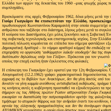
Ελλάδα των αρχών της δεκαετίας του 1960 –μιας φτωχής χώρας πο
συμπληγάδες.
Βρισκόμαστε στις αρχές Φεβρουαρίου 1962, δέκα μήνες μετά την π
Γιούρι Γκαγκάριν θα επισκεπτόταν την Ελλάδα, προσκεκλημέ
πρωθυπουργού Κωνσταντίνου Καραμανλή στην οποία συμμετείχε ο 
ανθρώπου που ταξίδεψε στο διάστημα, λίγους μήνες μετά το συγκλο
Η κούρσα του Διαστήματος έχει μόλις ξεκινήσει και η Σοβιετική 
της σοβιετικής τεχνολογικής και επιστημονικής ισχύος. Στην Ελλάδ
πολιτική πόλωση κυμαίνεται σε επίπεδα που σήμερα φαντάζουν ε
Δημοκρατική Αριστερά – το νόμιμο αριστερό κόμμα] θα επιδιώξη να
επιχειρήση να οργανώση ‘αυθόρμητον λαϊκήν υποδοχήν’ δια της συ
διατύπωσιν δηλώσεως υπέρ του Γλέζου
». Πρόκειται για τον γνωστό
οποίος την εποχή εκείνη ήταν έγκλειστος στις φυλακές
Η επίσκεψη του Γκαγκάριν έχει οριστεί για την 12η Φεβρουαρίου. 
Απογευματινή
(12.2.1962) γράφει χαρακτηριστικά δημοσιεύοντας 
εγγραφή εις το Βιβλίον των Ανακτόρων, δεν θα γίνη δεκτός υπό το
δυνατόν να γίνη καμμία ανεύθυνος αντισοβιετική εκδήλωσις, πράγμα 
τις κινήσεις αυτές η κυβέρνηση προσπαθεί να εξουδετερώσει τα πρ
σήμερον εις τας Αθήνας πρώτον Ρώσον αστροναύτην Γιούρι Γκαγκά
ευκαιρίαν να διαπιστώση την πατροπαράδοτον αρετήν της φιλοξενίας
τιμήσωμε το ατομικόν θάρρος και την ανδρείαν έναντι του κινδύνου
αγνοία της ελληνικής πραγματικότητος και δεν θα συνάγωμεν συμπ
ΑΤΟΜΙΚΗΝ γενναιότητα, η οποία είναι άσχετος προς πολιτικά καθε