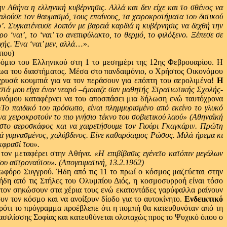
ν Αθήνα η ελληνική κυβέρνησις. Αλλά και δεν είχε και το σθένος να
αλούσε τον θαυμασμό, τους επαίνους, τα χειροκροτήματα του δυτικού
’. Συγκατένευσε λοιπόν με βαρειά καρδιά η κυβέρνησις να δεχθή την
 ‘ναι’, το ‘ναι’ το ανεπιφύλακτο, το θερμό, το φιλόξενο. Ξέπεσε σε
ής. Ένα ‘ναι’ μεν, αλλά
…».
ρόμιο του Ελληνικού στη 1 το μεσημέρι της 12ης Φεβρουαρίου. Η
ήρωα του διαστήματος. Μέσα στο πανδαιμόνιο, ο Χρήστος Οικονόμου
χρυσά κουμπιά για να τον περάσουν για επόπτη του αερολιμένα!
Η
τά μου είχα έναν νεαρό –έμοιαζε σαν μαθητής Στρατιωτικής Σχολής-
κονόμου καταφέρνει να του αποσπάσει μια δήλωση ενώ ταυτόχρονα
«
Το παιδικό του πρόσωπο, είναι πλημμυρισμένο από εκείνο το γλυκό
α χειροκροτούν το πιο γνήσιο τέκνο του σοβιετικού λαού» (Αθηναϊκή
ε στο αεροσκάφος και να χαιρετήσουμε τον Γιούρι Γκαγκάριν. Πρώτη
κά γυμνασμένος, χαλύβδινος. Είνε καθαρόαιμος Ρώσος. Μιλά ήρεμα κι
έκφρασί του».
α τον μεταφέρει στην Αθήνα.
«Η επιβίβασις εγένετο κατόπιν μεγάλων
ου αστροναύτου». (Απογευματινή, 13.2.1962)
ωφόρο Συγγρού. Ήδη από τις 11 το πρωί ο κόσμος μαζεύεται στην
ήδη από τις Στήλες του Ολυμπίου Διός, η κοσμοσυρροή είναι τόσο
 τον σηκώσουν στα χέρια τους ενώ εκατοντάδες γαρύφαλλα ραίνουν
 τον κόσμο και να ανοίξουν δίοδο για το αυτοκίνητο.
Ενδεικτικό
αρότι το πρόγραμμα προέβλεπε ότι η πομπή θα κατευθυνόταν από τη
σιλίσσης Σοφίας και κατευθύνεται ολοταχώς προς το Ψυχικό όπου ο