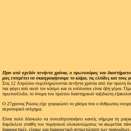
Πριν από σχεδόν πενήντα χρόνια, ο πρωτοπόρος του διαστήματ
μας επιτρέπει να σκιαγραφήσουμε το κλίμα, τις ελπίδες και του
Στις 12 Απριλίου συμπληρώνονται πενήντα χρόνια από την πρώτη δι
πια φύγει από αυτό τον κόσμο και οι υπόλοιποι είναι ήδη γέροι. Ό
πρωτοσέλιδο, το όνομα του πρώτου διαστημικού ταξιδιώτη εξακολουθ
Ο 27χρονος Ρώσος είχε γεφυρώσει το χάσμα που ο άνθρωπος ονειρευό
αεροπορικό ατύχημα.
Είναι πολύ δύσκολο να συνειδητοποιήσει κανείς σήμερα τη μαγ
δαμόκλειο σπάθη του πυρηνικού ολοκαυτώματος να αιωρείται πάνω
διαφορετικές, είχαμε μια διαφορετική αντιμετώπιση των πραγμάτων. 