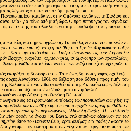
 δημοσιογράφους που τον βομβαρδίζουν με ερωτήσεις. Μεταξύ άλλων
 ξαναταξιδέψει στο διάστημα αφού ο Τιτόφ, ο δεύτερος κοσμοναύτης,
άμματος λέγοντας ότι «τώρα θα πάμε μακρύτερα…».
 Πανεπιστημίου, κατεβαίνει στην Ομόνοια, ανεβαίνει τη Σταδίου και
 συνομιλία» για πάνω από μισή ώρα. Ο πρωθυπουργός τον κερνά και
 της επίσκεψής του ολοκληρώνεται με επίσκεψη στα γραφεία του
 πρεσβείας και δημοσιογράφους. Το πλήθος είναι κι εδώ πυκνό ενώ
ριν ο οποίος έμοιαζε να έχη ζαλισθή από την ‘φωτογραφικήν’ αυτήν
. «….Κατά την επίσκεψιν του Γιούρι Γκαγκάριν εις την Ακρόπολιν
ρόν Βράχον, ευάριθμοι κομμουνισταί, ιστάμενοι προ των προπυλαίων,
σείων μάλιστα και κλάδον ελαίας που εντέχνως είχαν εγχειρίσει οι
ός εκφράζει τη δυσφορία του. Τότε ένας δημοσιογράφος σχολιάζει.
Στις αρχές Αυγούστου 1961 σε δεξίωση που δόθηκε προς τιμήν του
 της Ελλάδας ότι «δεν θα φεισθεί ούτε της Ακροπόλεως!», δήλωση
ει και περιορίζεται σε ένα ‘διπλωματικό χαμόγελο’.
α ωδηγείτο εις τα Προπύλαια. Αντί όμως των προπυλαίων ωδηγήθη εις
νο προέβαλε μία άγνωστη κυρία η οποία ήρχισε να ομιλή ρωσιστί. Οι
υρίαν και την ηρώτησεν μεγαλοφώνως. ‘Μανώλη Γλέζο;’. Η… εθελοντίς
τε μίαν φοράν το όνομα του Σάντα, ενώ επιμόνως εδείκνυεν εις τον
σημείον όπου του υποδεικνύετο, εγκαταλείψας δια πρώτην φοράν το
2)
σιγοντάρει την εκδοχή αυτή των γεγονότων περιγράφοντας ότι
«ο