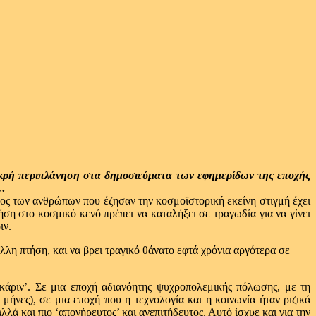
ικρή περιπλάνηση στα δημοσιεύματα των εφημερίδων της εποχής
ς…
ρος των ανθρώπων που έζησαν την κοσμοϊστορική εκείνη στιγμή έχει
ήση στο κοσμικό κενό πρέπει να καταλήξει σε τραγωδία για να γίνει
ιν.
λη πτήση, και να βρει τραγικό θάνατο εφτά χρόνια αργότερα σε
άριν’. Σε μια εποχή αδιανόητης ψυχροπολεμικής πόλωσης, με τη
νες), σε μια εποχή που η τεχνολογία και η κοινωνία ήταν ριζικά
λά και πιο ‘απονήρευτος’ και ανεπιτήδευτος. Αυτό ίσχυε και για την