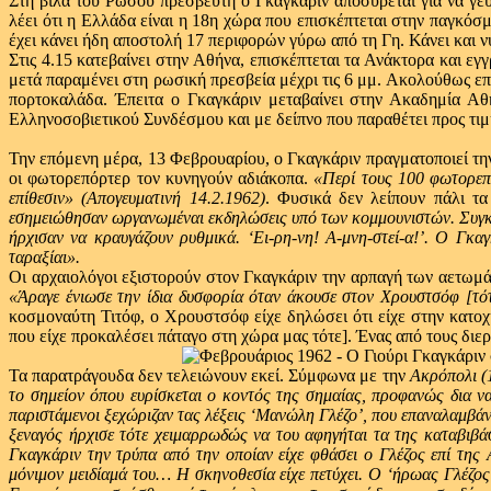
Στη βίλα του Ρώσου πρεσβευτή ο Γκαγκάριν αποσύρεται για να γευ
λέει ότι η Ελλάδα είναι η 18η χώρα που επισκέπτεται στην παγκόσμ
έχει κάνει ήδη αποστολή 17 περιφορών γύρω από τη Γη. Κάνει και 
Στις 4.15 κατεβαίνει στην Αθήνα, επισκέπτεται τα Ανάκτορα και εγ
μετά παραμένει στη ρωσική πρεσβεία μέχρι τις 6 μμ. Ακολούθως ε
πορτοκαλάδα. Έπειτα ο Γκαγκάριν μεταβαίνει στην Ακαδημία Αθ
Ελληνοσοβιετικού Συνδέσμου και με δείπνο που παραθέτει προς τιμ
Την επόμενη μέρα, 13 Φεβρουαρίου, ο Γκαγκάριν πραγματοποιεί τη
οι φωτορεπόρτερ τον κυνηγούν αδιάκοπα.
«Περί τους 100 φωτορεπό
επίθεσιν» (Απογευματινή 14.2.1962)
. Φυσικά δεν λείπουν πάλι τ
εσημειώθησαν ωργανωμέναι εκδηλώσεις υπό των κομμουνιστών. Συγκεκ
ήρχισαν να κραυγάζουν ρυθμικά. ‘Ει-ρη-νη! Α-μνη-στεί-α!’. Ο Γκα
ταραξίαι».
Οι αρχαιολόγοι εξιστορούν στον Γκαγκάριν την αρπαγή των αετωμά
«Άραγε ένιωσε την ίδια δυσφορία όταν άκουσε στον Χρουστσόφ [τό
κοσμοναύτη Τιτόφ, ο Χρουστσόφ είχε δηλώσει ότι είχε στην κατο
που είχε προκαλέσει πάταγο στη χώρα μας τότε]. Ένας από τους διερ
Τα παρατράγουδα δεν τελειώνουν εκεί. Σύμφωνα με την
Ακρόπολι (
το σημείον όπου ευρίσκεται ο κοντός της σημαίας, προφανώς δια να
παριστάμενοι ξεχώριζαν τας λέξεις ‘Μανώλη Γλέζο’, που επαναλαμβά
ξεναγός ήρχισε τότε χειμαρρωδώς να του αφηγήται τα της καταβιβά
Γκαγκάριν την τρύπα από την οποίαν είχε φθάσει ο Γλέζος επί τη
μόνιμον μειδίαμά του… Η σκηνοθεσία είχε πετύχει. Ο ‘ήρωας Γλέζος