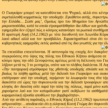
Ο Γκαγκάριν μπορεί να κατευθύνεται στο Ψυχικό, αλλά στο κέντρ
εκμεταλλευθή κομματικώς την υποδοχήν. Εγκάθετοι αυτής, συγκεντρω
την Ελλάδα… Σώσε μας’, Ομοίως προ του Μνημείου του Αγνώστου 
μικροεπεισόδια, κατά τα οποία ετραυματίσθησαν δια λίθων και γρόν
εφημερίδα δεν εξηγεί πώς ο κόσμος κατανόησε τα ρωσικά συνθήμα
Η αριστερή
Αυγή (14.2.1962)
με τότε διευθυντή τον Λεωνίδα Κύρκ
λαού αδικεί αλλά και τον προσβάλλει. Χαρακτηριστικό είναι ότι 
κυβερνητικές εφημερίδες εκτός φυσικά από τις δυο γνωστές για την 
Τα επεισόδια επεκτείνονται. Η αστυνομία της εποχής δεν διακρί
συγκρούσεις στο ύψος της πύλης του Εθνικού Κήπου ανάμεσα σε ν
κόσμο προς την οδό Ξενοφώντος αμέσως μετά τη διέλευση του Γκαγ
λήξουν μετά τις 3 το μεσημέρι, οπότε και το πλήθος διαλύεται. Η
Αυ
«Την πανηγυρική ατμόσφαιρα της χθεσινής υποδοχής εσκίασε και π
βιαίως τα πλήθη αμέσως μετά την διέλευσι του Γκαγκάριν και εκα
επέστρεφαν από την υποδοχή, περίμεναν τα λεωφορεία τους στα τέρ
διακόπτει επί ώρες την συγκοινωνία και την διέλευσι τροοφόρων απ
κίνησις δεν διεκόπη ούτε παρά την πύλη της πόλεως, παρά μόνο κατ
χαρούμενο λαό και τον καταμάτωσαν γιατί εκδήλωνε τα αισθήματά
καραμανλική εξουσία αποθέωνε την βαρβαρότητα
».
Από την αντίθετη παράταξη, ο
Εθνικός Κήρυξ (13.2.1962)
πρωτοτυπ
αστροναύτην… αποδεικνύει ότι η ελληνική Κοινή Γνώμη δεν συγκινεί