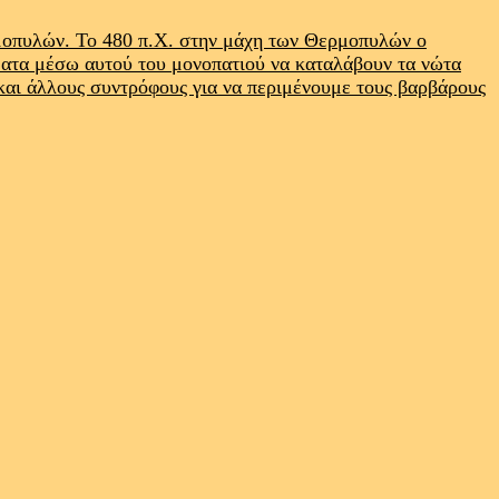
ρμοπυλών. Το 480 π.Χ. στην μάχη των Θερμοπυλών ο
ματα μέσω αυτού του μονοπατιού να καταλάβουν τα νώτα
 και άλλους συντρόφους για να περιμένουμε τους βαρβάρους