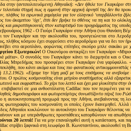
ίδα στην (αντιπολιτευόμενη)
Αθηναϊκή
: «
Δεν ήθελε τον Γκαγκάριν στη
 τελευταία στιγμή πως η εμμονή στην αρχική άρνησί της δεν θα προκ
ν, πλήθος τα ειρωνικά χαμόγελα για τον ελληνικό ‘υπερβάλλοντα ζήλο
του άκαμπτου ‘όχι’, έτσι δεν βρήκε το σθένος να πη και το ολόκληρο
γμούς και μικροτσιγκουνιές στον καταρτισμό του προγράμματος της υποδοχ
 τον Γκαγκάριν και την ακολουθία του, προσγειώνεται στο Αεροδ
ους, πλήθος κόσμου έχει συρρεύσει στο αεροδρόμιο για να δει τον 
ανέβει στο αεροπλάνο, φορώντας επίτηδες σκούρο μπλε σακάκι με 
υργείου Εξωτερικών!
Ο Οικονόμου αντικρίζει τον Γκαγκάριν «
Μπροσ
ρά μάτια
». Ο συνοδός του Γκαγκάριν κάνει το διερμηνέα και ο Οι
 Ηλίας Μπρεδήμας που προσφέρει στον Γκαγκάριν ένα γαρύφαλλο. 
πεκλήθη, που κάνει ακόμα και τους πιο φανατικούς αντικομμουνιστάς ν
ή 13.2.1962). «Είχαμε την τύχη μαζί με τους επισήμους να ανεβούμ
ν του. Ο πρώτος κοσμοναύτης είναι μετρίου αναστήματος αλλά εξαιρετι
ωτεινό και εκφραστικό. Το χέρι του λεπτό και έχει μια γλυκύτητα στην 
επιβιβαστεί σε μια ανθοστόλιστη Cadillac που τον περιμένει για ν
πληθείς δημοσιογράφοι και φωτορεπόρτερς συνωστίζοντο πέριξ του Ρώσ
σο η αυτοκινητοπομπή προχωρά προς την Αθήνα, ανεβαίνοντας τη λε
ας φωτογραφίες του κοσμοναύτη οι οποίες έχουν διανεμηθεί. Αλλά 
δεις Αθηναίοι κυκλώνουν το αυτοκίνητο του Γκαγκάριν θέλοντας να
αίνουν και με υπεράνθρωπες προσπάθειες κατορθώνουν να απωθήσουν
τούνται 20 λεπτά!
Για να μην επαναληφθεί αυτή η κατάσταση, και π
llac στρίβει ξαφνικά στη λεωφόρο Β. Κωνσταντίνου, ακολουθεί τη Βα
ή.