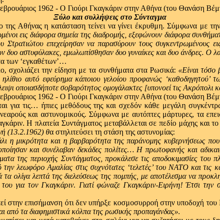
Ξύλο και συλλήψεις στο Σύνταγμα
ο της Αθήνας η κατάσταση τείνει να γίνει έκρυθμη. Σύμφωνα με τη
μένοι εις διάφορα σημεία της διαδρομής, εξεφώνουν διάφορα συνθήμα
Στρατιώτου επεχείρησαν να παρασύρουν τους συγκεντρωμένους εις 
θων δυο αστυφύλακες, εμωλωπίσθησαν δυο γυναίκες και δυο άνδρες. Ο 
τα των ‘εγκαθέτων’…
ο, σχολιάζει την είδηση με τα συνθήματα στα Ρωσικά:
«Είναι τόσο 
το ηλίθιο αυτό εφεύρημα κάποιου γελοίου προφανώς ‘καθοδηγητού’ τ
έλλειψι οποιασδήποτε σοβαρότητος ομογάλακτες [υπονοεί τις Ακρόπολι 
νεται για τις… ήπιες μεθόδους της και σχεδόν κάθε μεγάλη συγκέν
εαρούς και αστυνομικούς. Σύμφωνα με αυτόπτες μάρτυρες, τα επεισ
κάριν. Η πλατεία Συντάγματος μεταβάλλεται σε πεδίο μάχης και το ξ
γή (13.2.1962) θ
α στηλιτεύσει τη στάση της αστυνομίας:
άλι η μικρότητα και η βαρβαρότητα της παράνομης κυβερνήσεως που 
κοποίησαν και συνέλαβαν δεκάδες πολίτες… Η πρωτοφανής και αδικαι
ματα της περιοχής Συντάγματος, προκάλεσε τις αποδοκιμασίες του π
ό την λεωφόρο Αμαλίας στις συχνότατες ‘τελετές’ του ΝΑΤΟ και τις κα
ά τα ολίγα λεπτά της διελεύσεως της πομπής, με αποτέλεσμα να προκ
 του για τον Γκαγκάριν. Γιατί φώναζε Γκαγκάριν-Ειρήνη! Έτσι την 
εί στην επισήμανση ότι δεν υπήρξε κοσμοσυρροή στην υποδοχή του
ται από τα διαφημιστικά κόλπα της ρωσικής προπαγάνδας».