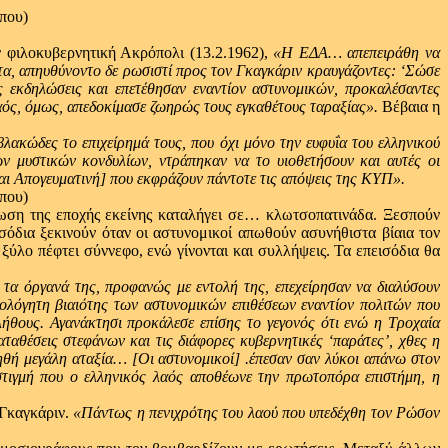
ν φιλοκυβερνητική Ακρόπολι (13.2.1962),
«Η ΕΔΑ… απεπειράθη να
τα, απηυθύνοντο δε ρωσιστί προς τον Γκαγκάριν κραυγάζοντες: ‘Σώσε
εκδηλώσεις και επετέθησαν εναντίον αστυνομικών, προκαλέσαντες
λαός, όμως, απεδοκίμασε ζωηρώς τους εγκαθέτους ταραξίας».
Βέβαια η
βλακώδες το επιχείρημά τους, που όχι μόνο την ευφυΐα του ελληνικού
ων μυστικών κονδυλίων, ντράπηκαν να το υιοθετήσουν και αυτές οι
και Απογευματινή] που εκφράζουν πάντοτε τις απόψεις της ΚΥΠ».
τρωση της εποχής εκείνης καταλήγει σε… κλωτσοπατινάδα. Ξεσπούν
όδια ξεκινούν όταν οι αστυνομικοί απωθούν ασυνήθιστα βίαια τον
ύλο πέφτει σύννεφο, ενώ γίνονται και συλλήψεις. Τα επεισόδια θα
τα όργανά της, προφανώς με εντολή της, επεχείρησαν να διαλύσουν
ολόγητη βιαιότης των αστυνομικών επιθέσεων εναντίον πολιτών που
λήθους. Αγανάκτησι προκάλεσε επίσης το γεγονός ότι ενώ η Τροχαία
ταθέσεις στεφάνων και τις διάφορες κυβερνητικές ‘παράτες’, χθες η
ληθή μεγάλη αταξία… [Οι αστυνομικοί] .έπεσαν σαν λύκοι απάνω στον
στιγμή που ο ελληνικός λαός αποθέωνε την πρωτοπόρα επιστήμη, η
 Γκαγκάριν.
«Πάντως η πενιχρότης του λαού που υπεδέχθη τον Ρώσον