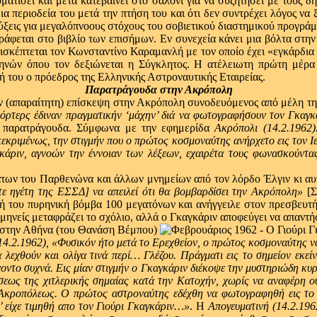
ματίσει και μετά κατεβαίνει στο σαλόνι για να συζητήσει με τους
ια περιοδεία του μετά την πτήση του και ότι δεν συντρέχει λόγος να
νύξεις για μεγαλόπνοους στόχους του σοβιετικού διαστημικού προγρ
γράφεται στο βιβλίο των επισήμων. Εν συνεχεία κάνει μια βόλτα στην
πισκέπτεται τον Κωνσταντίνο Καραμανλή με τον οποίο έχει «εγκάρδια
ηνών όπου τον δεξιώνεται η Σύγκλητος. Η ατέλειωτη πρώτη μέρα
ή του ο πρόεδρος της Ελληνικής Αστροναυτικής Εταιρείας.
Παρατράγουδα στην Ακρόπολη
ν (απαραίτητη) επίσκεψη στην Ακρόπολη συνοδευόμενος από μέλη της
ρτερς έδιναν πραγματικήν ‘μάχην’ διά να φωτογραφήσουν τον Γκαγκά
α παρατράγουδα. Σύμφωνα με την εφημερίδα
Ακρόπολι (14.2.1962)
ριμένως, την στιγμήν που ο πρώτος κοσμοναύτης ανήρχετο εις τον Ιε
γκάριν, αγνοών την έννοιαν των λέξεων, εχαιρέτα τους φωνασκούντας 
των του Παρθενώνα και άλλων μνημείων από τον λόρδο Έλγιν κι αυτ
τε ηγέτη της ΕΣΣΔ] να απειλεί ότι θα βομβαρδίσει την Ακρόπολη»
[
χή του πυρηνική βόμβα 100 μεγατόνων και ανήγγειλε στον πρεσβευτή
μηνείς μεταφράζει το σχόλιο, αλλά ο Γκαγκάριν αποφεύγει να απαντήσ
14.2.1962), «Φυσικόν ήτο μετά το Ερεχθείον, ο πρώτος κοσμοναύτης ν
 λεχθούν και ολίγα τινά περί… Γλέζου. Πράγματι εις το σημείον εκεί
νοντο συχνά. Εις μίαν στιγμήν ο Γκαγκάριν διέκοψε την μυστηριώδη κ
σεως της χιτλερικής σημαίας κατά την Κατοχήν, χωρίς να αναφέρη ού
ς Ακροπόλεως. Ο πρώτος αστροναύτης εδέχθη να φωτογραφηθή εις το 
’ είχε τιμηθή απο τον Γιούρι Γκαγκάριν…»
. Η
Απογευματινή (14.2.196