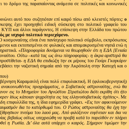
 το δρόμο της παραπαίοντας ανάμεσα σε πολιτικές και κοινωνικές
ινώνει αυτό που συζητιόταν επί καιρό πίσω από κλειστές πόρτες:
ο
σκεψης έχει προηγηθεί ειδική σύσκεψη στο πολιτικό γραφείο του
ς ΚΥΠ και άλλοι παράγοντες. Η επίσκεψη στην Ελλάδα του πρώτου
ός με ισχυρό πολιτικό περιεχόμενο.
 Ο κοσμοναύτης είναι ένα πανίσχυρο πολιτικό σύμβολο, εκπρόσωπος
ούμενοι και εκτοπισμένοι σε φυλακές και απομακρυσμένα νησιά ενώ η
ηριστικά.
«Πληροφορίαι δυνάμεναι να θεωρηθούν ότι η ΕΔΑ [Ενιαία
τροναύτου. Ούτω –κατά τας ως άνω πληροφορίας- η άκρα αριστερά θα
οστίθεται- η ΕΔΑ θα επιδιώξη την εκ μέρους του Γιούρι Γκαγκάριν
τεβάσει την ναζιστική σημαία από την Ακρόπολη στην Κατοχή και ο
κυβέρνηση Καραμανλή είναι πολύ επιφυλακτική. Η (φιλοκυβερνητική)
 ανακοινωθέντος προγράμματος, ο Σοβιετικός αστροναύτης, ενώ θα
νον εις το Μνημείον του Αγνώστου Στρατιώτου διότι εκρίθη ότι ήτο
ερεν ίσως κάποιαν ψυχρότητα εις τας ελληνοσοβιετικάς σχέσεις
». Με
η επιφυλλίδα της, η ίδια εφημερίδα γράφει. «
Εις τον αφικνούμενον
θαυμασμόν δια το κατόρθωμά του. Ο Ρώσος αστροναύτης θα έχη την
ξίθρησκον πνεύμα του λαού μας. Από φιλόξενον ευγένειαν και δια να
ποίας βεβαίως ούτως υπεχρεώθη να προβή κατά το παρελθόν εν πλήρει
θεί η Ρωσία. Δι’ όλα αυτά υπάρχει ο καιρός. Σήμερον τιμώμεν την