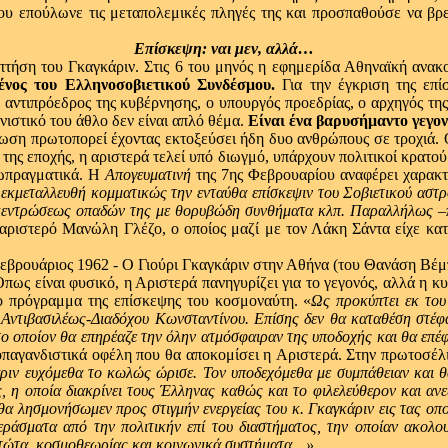
υ επούλωνε τις μεταπολεμικές πληγές της και προσπαθούσε να βρει
Επίσκεψη: ναι μεν, αλλά…
τήση του Γκαγκάριν. Στις 6 του μηνός η εφημερίδα Αθηναϊκή ανακο
νος του Ελληνοσοβιετικού Συνδέσμου.
Για την έγκριση της επί
αντιπρόεδρος της κυβέρνησης, ο υπουργός προεδρίας, ο αρχηγός τη
νιστικό του άθλο δεν είναι απλό θέμα.
Είναι ένα βαρυσήμαντο γεγον
Ένωση πρωτοπορεί έχοντας εκτοξεύσει ήδη δυο ανθρώπους σε τροχιά.
α της εποχής, η αριστερά τελεί υπό διωγμό, υπάρχουν πολιτικοί κρατ
ξωπραγματικά. Η
Απογευματινή
της 7ης Φεβρουαρίου αναφέρει χαρακτ
 εκμεταλλευθή κομματικώς την ενταύθα επίσκεψιν του Σοβιετικού ασ
γκεντρώσεως οπαδών της με θορυβώδη συνθήματα κλπ. Παραλλήλως –πρ
 αριστερό Μανώλη Γλέζο, ο οποίος μαζί με τον Λάκη Σάντα είχε κα
Όπως είναι φυσικό, η Αριστερά πανηγυρίζει για το γεγονός, αλλά η 
το πρόγραμμα της επίσκεψης του κοσμοναύτη. «
Ως προκύπτει εκ του
υ Αντιβασιλέως-Διαδόχου Κωνσταντίνου. Επίσης δεν θα καταθέση στέφα
το οποίον θα επηρέαζε την όλην ατμόσφαιραν της υποδοχής και θα επέφ
οπαγανδιστικά οφέλη που θα αποκομίσει η Aριστερά. Στην πρωτοσέλιδ
ριν ευχόμεθα το κωλώς ώρισε. Τον υποδεχόμεθα με συμπάθειαν και 
, η οποία διακρίνει τους Έλληνας καθώς και το φιλελεύθερον και ανε
, θα λησμονήσωμεν προς στιγμήν ενεργείας του κ. Γκαγκάριν εις τας ο
εράσματα από την πολιτικήν επί του διαστήματος, την οποίαν ακολου
στώτα, κοσμοθεωρίας και κοινωνικά συστήματα…»