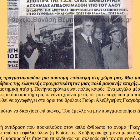
ος πραγματοποιούσε μια σύντομη επίσκεψη στη χώρα μας. Μια μ
ς φόβους της ελληνικής πραγματικότητας μιας πολύ μακρινής εποχή
αστημική πτήση. Πενήντα χρόνια είναι πολύς καιρός. Ένα μεγάλο μέ
μως ακόμα και σήμερα, πενήντα χρόνια μετά, σε μια εποχή που μια πτ
εί να αχνοφέγγει στα όρια του θρύλου: Γιούρι Αλεξέγιεβιτς Γκαγκάρ
ταν να διασχίσει επί αιώνες. Του έμελλε να μην πραγματοποιήσει άλ
ική αντίδραση που προκαλούσε στον απλό άνθρωπο το όνομα ‘Γκαγκ
 από τα κεφάλια όλων (η Κρίση της Κούβας απείχε μόνο μερικούς μή
Ο κόσμος τότε ήταν πιο επικίνδυνος και σκληρός από τον σημερινό, αλ