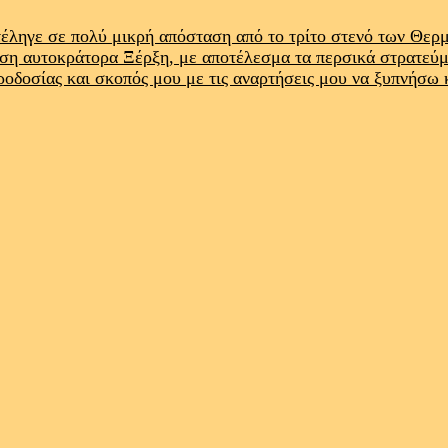
έληγε σε πολύ μικρή απόσταση από το τρίτο στενό των Θε
ρση αυτοκράτορα Ξέρξη, με αποτέλεσμα τα περσικά στρατεύ
προδοσίας και σκοπός μου με τις αναρτήσεις μου να ξυπνήσω