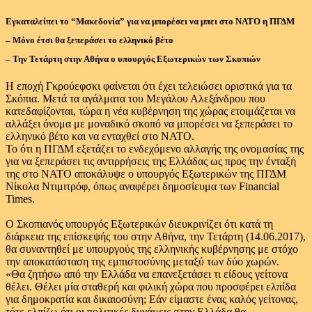
Εγκαταλείπει το “Μακεδονία” για να μπορέσει να μπει στο ΝΑΤΟ η ΠΓΔΜ
– Μόνο έτσι θα ξεπεράσει το ελληνικό βέτο
– Την Τετάρτη στην Αθήνα ο υπουργός Εξωτερικών των Σκοπιών
Η εποχή Γκρούεφσκι φαίνεται ότι έχει τελειώσει οριστικά για τα
Σκόπια. Μετά τα αγάλματα του Μεγάλου Αλεξάνδρου που
κατεδαφίζονται, τώρα η νέα κυβέρνηση της χώρας ετοιμάζεται να
αλλάξει όνομα με μοναδικό σκοπό να μπορέσει να ξεπεράσει το
ελληνικό βέτο και να ενταχθεί στο ΝΑΤΟ.
Το ότι η ΠΓΔΜ εξετάζει το ενδεχόμενο αλλαγής της ονομασίας της
για να ξεπεράσει τις αντιρρήσεις της Ελλάδας ως προς την ένταξή
της στο ΝΑΤΟ αποκάλυψε ο υπουργός Εξωτερικών της ΠΓΔΜ
Νίκολα Ντιμιτρόφ, όπως αναφέρει δημοσίευμα των Financial
Times.
Ο Σκοπιανός υπουργός Εξωτερικών διευκρινίζει ότι κατά τη
διάρκεια της επίσκεψής του στην Αθήνα, την Τετάρτη (14.06.2017),
θα συναντηθεί με υπουργούς της ελληνικής κυβέρνησης με στόχο
την αποκατάσταση της εμπιστοσύνης μεταξύ των δύο χωρών.
«Θα ζητήσω από την Ελλάδα να επανεξετάσει τι είδους γείτονα
θέλει. Θέλει μία σταθερή και φιλική χώρα που προσφέρει ελπίδα
για δημοκρατία και δικαιοσύνη; Εάν είμαστε ένας καλός γείτονας,
τότε ελπίζω ότι οι πολιτικές δυνάμεις στην Ελλάδα θα