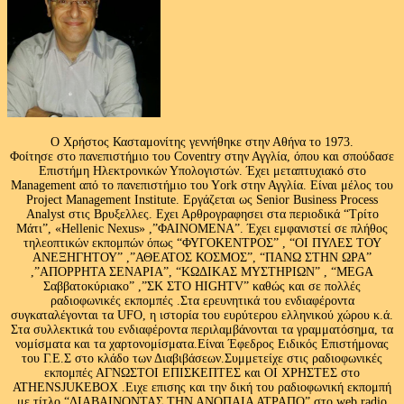
Ο Χρήστος Κασταμονίτης γεννήθηκε στην Αθήνα το 1973.
Φοίτησε στο πανεπιστήμιο του Coventry στην Αγγλία, όπου και σπούδασε
Επιστήμη Ηλεκτρονικών Υπολογιστών. Έχει μεταπτυχιακό στο
Management από το πανεπιστήμιο του Υork στην Αγγλία. Είναι μέλος του
Project Management Institute. Εργάζεται ως Senior Business Process
Analyst στις Βρυξελλες. Εχει Αρθρογραφησει στα περιοδικά “Τρίτο
Μάτι”, «Hellenic Nexus» ,”ΦΑΙΝΟΜΕΝΑ”. Έχει εμφανιστεί σε πλήθος
τηλεοπτικών εκπομπών όπως “ΦΥΓΟΚΕΝΤΡΟΣ” , “ΟΙ ΠΥΛΕΣ ΤΟΥ
ΑΝΕΞΗΓΗΤΟΥ” ,”ΑΘΕΑΤΟΣ ΚΟΣΜΟΣ”, “ΠΑΝΩ ΣΤΗΝ ΩΡΑ”
,”ΑΠΟΡΡΗΤΑ ΣΕΝΑΡΙΑ”, “ΚΩΔΙΚΑΣ ΜΥΣΤΗΡΙΩΝ” , “MEGA
Σαββατοκύριακο” ,”ΣΚ ΣΤΟ HIGHTV” καθώς και σε πολλές
ραδιοφωνικές εκπομπές .Στα ερευνητικά του ενδιαφέροντα
συγκαταλέγονται τα UFO, η ιστορία του ευρύτερου ελληνικού χώρου κ.ά.
Στα συλλεκτικά του ενδιαφέροντα περιλαμβάνονται τα γραμματόσημα, τα
νομίσματα και τα χαρτονομίσματα.Είναι Έφεδρος Ειδικός Επιστήμονας
του Γ.Ε.Σ στο κλάδο των Διαβιβάσεων.Συμμετείχε στις ραδιοφωνικές
εκπομπές ΑΓΝΩΣΤΟΙ ΕΠΙΣΚΕΠΤΕΣ και ΟΙ ΧΡΗΣΤΕΣ στο
ATHENSJUKEBOX .Ειχε επισης και την δική του ραδιοφωνική εκπομπή
με τίτλο “ΔΙΑΒΑΙΝΟΝΤΑΣ ΤΗΝ ΑΝΟΠΑΙΑ ΑΤΡΑΠΟ” στο web radio