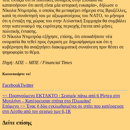
κατανοήσουν ότι αυτή είναι μία ιστορική ευκαιρία», δήλωσε ο
Νίκολα Ντιμιτρόφ, ο οποίος θα μεταφέρει σήμερα στις Βρυξέλλες,
κατά τη συνάντησή του με αξιωματούχους του ΝΑΤΟ, το μήνυμα
ότι η ένταξη της χώρας του στην Ατλαντική Συμμαχία θα συμβάλει
στην κατευνασμό της ευρύτερης περιοχής έπειτα από μήνες
πολιτικής έντασης.
Ο Νίκολα Ντιμιτρόφ εξήγησε, επίσης, ότι οποιαδήποτε νέα
ονομασία θα τεθεί προς έγκριση με δημοψήφισμα και ότι η
κυβέρνηση θα αναζητήσει διακομματική συναίνεση πριν θέσει σε
ψηφοφορία το θέμα.
Πηγή: ΑΠΕ – ΜΠΕ / Financial Times
Κοινοποιήστε το!
Facebook
Twitter
Continue
<< Προηγούμενο
ΕΚΤΑΚΤΟ : Σεισμός πάνω από 6 Ρίχτερ στη
Μυτιλήνη – Κατέρρευσαν σπίτια στο Πλωμάρι!
Reading
Επόμενο >>
Ένας ή δύο εγκλωβισμένοι σε σπίτι που κατέρρευσε
στη Λέσβο από τον σεισμό των 6,1R
Δείτε επίσης