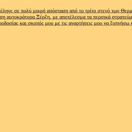
έληγε σε πολύ μικρή απόσταση από το τρίτο στενό των Θε
ρση αυτοκράτορα Ξέρξη, με αποτέλεσμα τα περσικά στρατεύ
προδοσίας και σκοπός μου με τις αναρτήσεις μου να ξυπνήσω