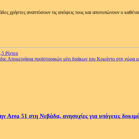
ιάδες χρήστες αναπτύσουν τις απόψεις τους και αποτυπώνουν ο καθένας 
,5 Ρίχτερ
άδα: Απομεινάρια προϊστορικών μίνι δράκων του Κομόντο στη χώρα μ
ην Area 51 στη Νεβάδα, ανησυχίες για υπόγειες δοκιμ