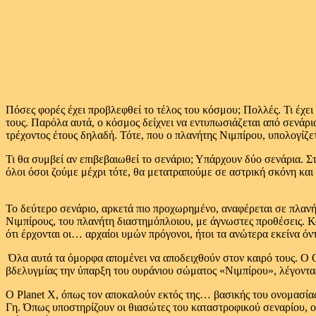
Πόσες φορές έχει προβλεφθεί το τέλος του κόσμου; Πολλές. Τι έχει
τους. Παρόλα αυτά, ο κόσμος δείχνει να εντυπωσιάζεται από σενάρι
τρέχοντος έτους δηλαδή. Τότε, που ο πλανήτης Νιμπίρου, υπολογίζε
Τι θα συμβεί αν επιβεβαιωθεί το σενάριο; Υπάρχουν δύο σενάρια. Σ
όλοι όσοι ζούμε μέχρι τότε, θα μετατραπούμε σε αστρική σκόνη κα
Το δεύτερο σενάριο, αρκετά πιο προχωρημένο, αναφέρεται σε πλανή
Νιμπίρους, του πλανήτη διαστημόπλοιου, με άγνωστες προθέσεις. Κ
ότι έρχονται οι… αρχαίοι υμών πρόγονοι, ήτοι τα ανώτερα εκείνα όν
Όλα αυτά τα όμορφα απομένει να αποδειχθούν στον καιρό τους. Ο Ο
βδελυγμίας την ύπαρξη του ουράνιου σώματος «Νιμπίρου», λέγοντας
Ο Planet X, όπως τον αποκαλούν εκτός της… βασικής του ονομασίας
Γη. Όπως υποστηρίζουν οι θιασώτες του καταστροφικού σεναρίου, ο 