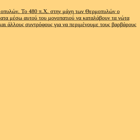
ρμοπυλών. Το 480 π.Χ. στην μάχη των Θερμοπυλών ο
ματα μέσω αυτού του μονοπατιού να καταλάβουν τα νώτα
 και άλλους συντρόφους για να περιμένουμε τους βαρβάρους