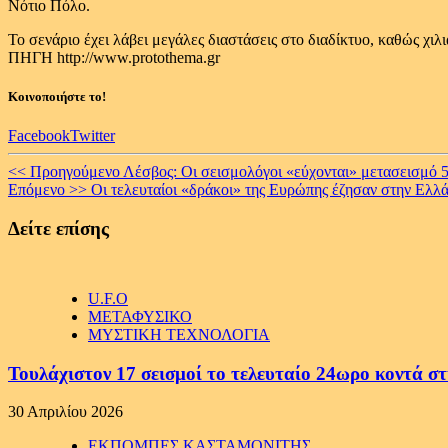
Νότιο Πόλο.
Το σενάριο έχει λάβει μεγάλες διαστάσεις στο διαδίκτυο, καθώς χιλ
ΠΗΓΗ http://www.protothema.gr
Κοινοποιήστε το!
Facebook
Twitter
Continue
<< Προηγούμενο
Λέσβος: Οι σεισμολόγοι «εύχονται» μετασεισμό 5
Επόμενο >>
Οι τελευταίοι «δράκοι» της Ευρώπης έζησαν στην Ελλ
Reading
Δείτε επίσης
U.F.O
ΜΕΤΑΦΥΣΙΚΟ
ΜΥΣΤΙΚΗ ΤΕΧΝΟΛΟΓΙΑ
Τουλάχιστον 17 σεισμοί το τελευταίο 24ωρο κοντά στ
30 Απριλίου 2026
ΕΚΠΟΜΠΕΣ ΚΑΣΤΑΜΟΝΙΤΗΣ