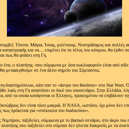
 συμβεί; Τίποτα. Μάγια, Ίνκας, μιλένιουμ, Νοστράδαμος και πολλές α
α καταστροφής και να… επιμένει ότι το τέλος του κόσμου, θα έρθει 
ται πως θα φτάσει στη Γη.
το ένα, ο πλανήτης -που σύμφωνα με όσα κυκλοφορούν είναι από σίδε
ι θα μεταφερθούμε σε ένα άλλο σημείο του Σύμπαντος.
τη-διαστημόπλοιο, κάτι σαν το «άστρο του θανάτου» στο Star Wars. 
άθε λαός στη Γη αναπτύσει το δικό του υποσενάριο. Στην Ελλάδα, λό
τα, από τα οποία κατάγονται οι Έλληνες, προκειμένου να επιβάλουν τη
κτώβριος δεν είναι τόσο μακριά. Η NASA, ωστόσο, όχι μόνο δεν επι
 πως πρόκειται για «σπέκουλα του διαδικτύου».
 Νιμπίρου, ταξιδεύει, σύμφωνα με το βασικό σενάριο, στο άκρο του 
πλανήτης που ταξιδεύει στο σύμπαν δεν γίνεται διακριτός με τα συσ