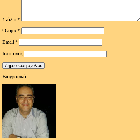
Σχόλιο
*
Όνομα
*
Email
*
Ιστότοπος
Βιογραφικό