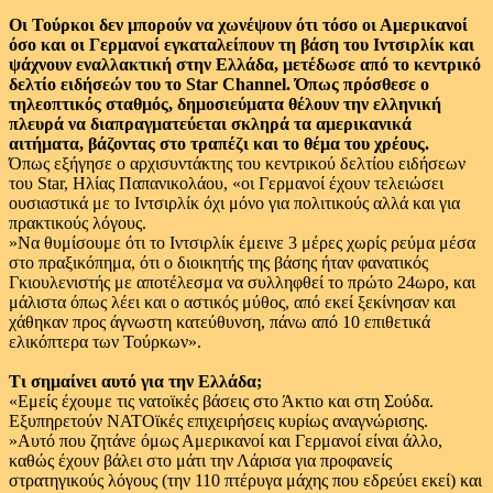
Οι Τούρκοι δεν μπορούν να χωνέψουν ότι τόσο οι Αμερικανοί
όσο και οι Γερμανοί εγκαταλείπουν τη βάση του Ιντσιρλίκ και
ψάχνουν εναλλακτική στην Ελλάδα, μετέδωσε από το κεντρικό
δελτίο ειδήσεών του το Star Channel. Όπως πρόσθεσε ο
τηλεοπτικός σταθμός, δημοσιεύματα θέλουν την ελληνική
πλευρά να διαπραγματεύεται σκληρά τα αμερικανικά
αιτήματα, βάζοντας στο τραπέζι και το θέμα του χρέους.
Όπως εξήγησε ο αρχισυντάκτης του κεντρικού δελτίου ειδήσεων
του Star, Ηλίας Παπανικολάου, «οι Γερμανοί έχουν τελειώσει
ουσιαστικά με το Ιντσιρλίκ όχι μόνο για πολιτικούς αλλά και για
πρακτικούς λόγους.
»Να θυμίσουμε ότι το Ιντσιρλίκ έμεινε 3 μέρες χωρίς ρεύμα μέσα
στο πραξικόπημα, ότι ο διοικητής της βάσης ήταν φανατικός
Γκιουλενιστής με αποτέλεσμα να συλληφθεί το πρώτο 24ωρο, και
μάλιστα όπως λέει και ο αστικός μύθος, από εκεί ξεκίνησαν και
χάθηκαν προς άγνωστη κατεύθυνση, πάνω από 10 επιθετικά
ελικόπτερα των Τούρκων».
Τι σημαίνει αυτό για την Ελλάδα;
«Εμείς έχουμε τις νατοϊκές βάσεις στο Άκτιο και στη Σούδα.
Εξυπηρετούν ΝΑΤΟϊκές επιχειρήσεις κυρίως αναγνώρισης.
»Αυτό που ζητάνε όμως Αμερικανοί και Γερμανοί είναι άλλο,
καθώς έχουν βάλει στο μάτι την Λάρισα για προφανείς
στρατηγικούς λόγους (την 110 πτέρυγα μάχης που εδρεύει εκεί) και