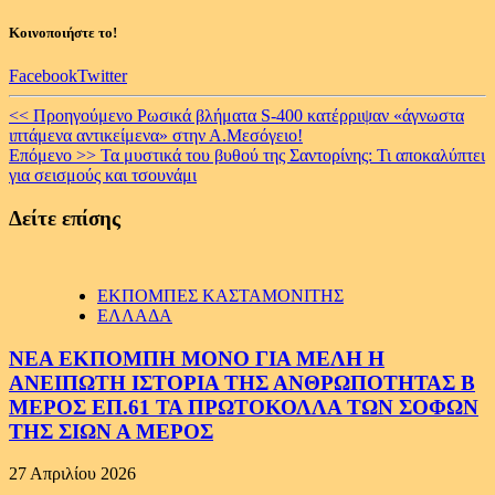
Κοινοποιήστε το!
Facebook
Twitter
Continue
<< Προηγούμενο
Ρωσικά βλήματα S-400 κατέρριψαν «άγνωστα
ιπτάμενα αντικείμενα» στην Α.Μεσόγειο!
Reading
Επόμενο >>
Τα μυστικά του βυθού της Σαντορίνης: Τι αποκαλύπτει
για σεισμούς και τσουνάμι
Δείτε επίσης
ΕΚΠΟΜΠΕΣ ΚΑΣΤΑΜΟΝΙΤΗΣ
ΕΛΛΑΔΑ
ΝΕΑ ΕΚΠΟΜΠΗ ΜΟΝΟ ΓΙΑ ΜΕΛΗ Η
ΑΝΕΙΠΩΤΗ ΙΣΤΟΡΙΑ ΤΗΣ ΑΝΘΡΩΠΟΤΗΤΑΣ Β
ΜΕΡΟΣ ΕΠ.61 ΤΑ ΠΡΩΤΟΚΟΛΛΑ ΤΩΝ ΣΟΦΩΝ
ΤΗΣ ΣΙΩΝ Α ΜΕΡΟΣ
27 Απριλίου 2026