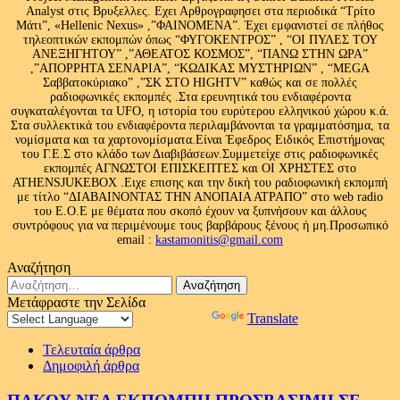
Analyst στις Βρυξελλες. Εχει Αρθρογραφησει στα περιοδικά “Τρίτο
Μάτι”, «Hellenic Nexus» ,”ΦΑΙΝΟΜΕΝΑ”. Έχει εμφανιστεί σε πλήθος
τηλεοπτικών εκπομπών όπως “ΦΥΓΟΚΕΝΤΡΟΣ” , “ΟΙ ΠΥΛΕΣ ΤΟΥ
ΑΝΕΞΗΓΗΤΟΥ” ,”ΑΘΕΑΤΟΣ ΚΟΣΜΟΣ”, “ΠΑΝΩ ΣΤΗΝ ΩΡΑ”
,”ΑΠΟΡΡΗΤΑ ΣΕΝΑΡΙΑ”, “ΚΩΔΙΚΑΣ ΜΥΣΤΗΡΙΩΝ” , “MEGA
Σαββατοκύριακο” ,”ΣΚ ΣΤΟ HIGHTV” καθώς και σε πολλές
ραδιοφωνικές εκπομπές .Στα ερευνητικά του ενδιαφέροντα
συγκαταλέγονται τα UFO, η ιστορία του ευρύτερου ελληνικού χώρου κ.ά.
Στα συλλεκτικά του ενδιαφέροντα περιλαμβάνονται τα γραμματόσημα, τα
νομίσματα και τα χαρτονομίσματα.Είναι Έφεδρος Ειδικός Επιστήμονας
του Γ.Ε.Σ στο κλάδο των Διαβιβάσεων.Συμμετείχε στις ραδιοφωνικές
εκπομπές ΑΓΝΩΣΤΟΙ ΕΠΙΣΚΕΠΤΕΣ και ΟΙ ΧΡΗΣΤΕΣ στο
ATHENSJUKEBOX .Ειχε επισης και την δική του ραδιοφωνική εκπομπή
με τίτλο “ΔΙΑΒΑΙΝΟΝΤΑΣ ΤΗΝ ΑΝΟΠΑΙΑ ΑΤΡΑΠΟ” στο web radio
του Ε.Ο.Ε με θέματα που σκοπό έχουν να ξυπνήσουν και άλλους
συντρόφους για να περιμένουμε τους βαρβάρους ξένους ή μη.Προσωπικό
email :
kastamonitis@gmail.com
Αναζήτηση
Αναζήτηση
για:
Μετάφραστε την Σελίδα
Powered by
Translate
Τελευταία άρθρα
Δημοφιλή άρθρα