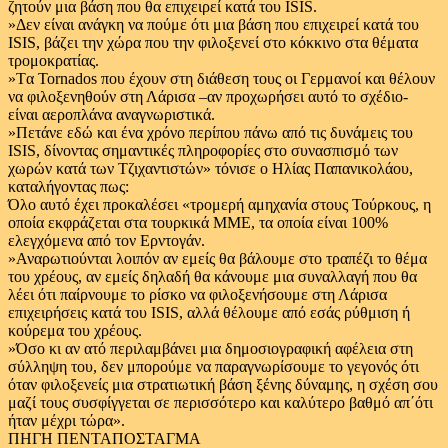
ζητούν μια βάση που θα επιχειρεί κατά του ISIS.
»Δεν είναι ανάγκη να πούμε ότι μια βάση που επιχειρεί κατά του
ISIS, βάζει την χώρα που την φιλοξενεί στο κόκκινο στα θέματα
τρομοκρατίας.
»Tα Tornados που έχουν στη διάθεση τους οι Γερμανοί και θέλουν
να φιλοξενηθούν στη Λάρισα –αν προχωρήσει αυτό το σχέδιο-
είναι αεροπλάνα αναγνωριστικά.
»Πετάνε εδώ και ένα χρόνο περίπου πάνω από τις δυνάμεις του
ISIS, δίνοντας σημαντικές πληροφορίες στο συνασπισμό των
χωρών κατά των Τζιχαντιστών» τόνισε ο Ηλίας Παπανικολάου,
καταλήγοντας πως:
Όλο αυτό έχει προκαλέσει «τρομερή αμηχανία στους Τούρκους, η
οποία εκφράζεται στα τουρκικά ΜΜΕ, τα οποία είναι 100%
ελεγχόμενα από τον Ερντογάν.
»Αναρωτιούνται λοιπόν αν εμείς θα βάλουμε στο τραπέζι το θέμα
του χρέους, αν εμείς δηλαδή θα κάνουμε μια συναλλαγή που θα
λέει ότι παίρνουμε το ρίσκο να φιλοξενήσουμε στη Λάρισα
επιχειρήσεις κατά του ISIS, αλλά θέλουμε από εσάς ρύθμιση ή
κούρεμα του χρέους.
»Όσο κι αν ατό περιλαμβάνει μια δημοσιογραφική αφέλεια στη
σύλληψη του, δεν μπορούμε να παραγνωρίσουμε το γεγονός ότι
όταν φιλοξενείς μια στρατιωτική βάση ξένης δύναμης, η σχέση σου
μαζί τους συσφίγγεται σε περισσότερο και καλύτερο βαθμό απ΄ότι
ήταν μέχρι τώρα».
ΠΗΓΗ ΠΕΝΤΑΠΟΣΤΑΓΜΑ