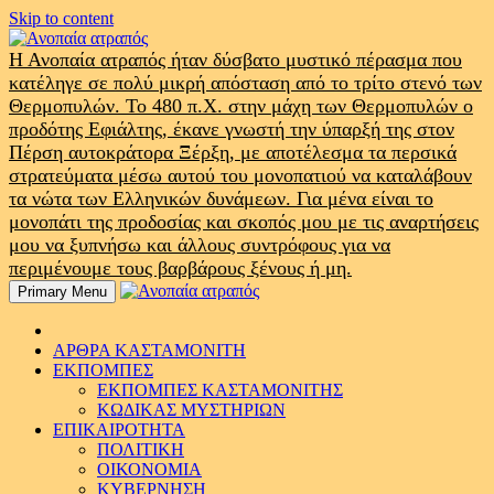
Skip to content
Η Ανοπαία ατραπός ήταν δύσβατο μυστικό πέρασμα που
κατέληγε σε πολύ μικρή απόσταση από το τρίτο στενό των
Θερμοπυλών. Το 480 π.Χ. στην μάχη των Θερμοπυλών ο
προδότης Εφιάλτης, έκανε γνωστή την ύπαρξή της στον
Πέρση αυτοκράτορα Ξέρξη, με αποτέλεσμα τα περσικά
στρατεύματα μέσω αυτού του μονοπατιού να καταλάβουν
τα νώτα των Ελληνικών δυνάμεων. Για μένα είναι το
μονοπάτι της προδοσίας και σκοπός μου με τις αναρτήσεις
μου να ξυπνήσω και άλλους συντρόφους για να
περιμένουμε τους βαρβάρους ξένους ή μη.
Primary Menu
ΑΡΘΡΑ ΚΑΣΤΑΜΟΝΙΤΗ
ΕΚΠΟΜΠΕΣ
ΕΚΠΟΜΠΕΣ ΚΑΣΤΑΜΟΝΙΤΗΣ
ΚΩΔΙΚΑΣ ΜΥΣΤΗΡΙΩΝ
ΕΠΙΚΑΙΡΟΤΗΤΑ
ΠΟΛΙΤΙΚΗ
ΟΙΚΟΝΟΜΙΑ
ΚΥΒΕΡΝΗΣΗ