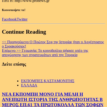
ΠΗΓΗ: http://www.pronews.gr
Κοινοποιήστε το!
Facebook
Twitter
Continue Reading
<< Προηγούμενο
Ο Πρώτος Σεφ της Ιστορίας ήταν ο Αρχέστρατος
ο Συρακούσιος!
Επόμενο >>
Γερμανία: Το κοινοβούλιο ψήφισε υπέρ της
αποχώρησης των στρατευμάτων από την Τουρκία
Δείτε επίσης
ΕΚΠΟΜΠΕΣ ΚΑΣΤΑΜΟΝΙΤΗΣ
ΕΛΛΑΔΑ
ΝΕΑ ΕΚΠΟΜΠΗ ΜΟΝΟ ΓΙΑ ΜΕΛΗ Η
ΑΝΕΙΠΩΤΗ ΙΣΤΟΡΙΑ ΤΗΣ ΑΝΘΡΩΠΟΤΗΤΑΣ Β
ΜΕΡΟΣ ΕΠ.61 ΤΑ ΠΡΩΤΟΚΟΛΛΑ ΤΩΝ ΣΟΦΩΝ