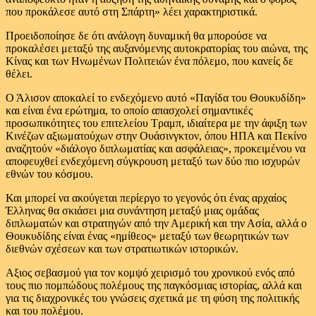
που προκάλεσε αυτό στη Σπάρτη» λέει χαρακτηριστικά.
Προειδοποίησε δε ότι ανάλογη δυναμική θα μπορούσε να
προκαλέσει μεταξύ της αυξανόμενης αυτοκρατορίας του αιώνα, της
Κίνας και των Ηνωμένων Πολιτειών ένα πόλεμο, που κανείς δε
θέλει.
Ο Άλισον αποκαλεί το ενδεχόμενο αυτό «Παγίδα του Θουκυδίδη»
και είναι ένα ερώτημα, το οποίο απασχολεί σημαντικές
προσωπικότητες του επιτελείου Τραμπ, ιδιαίτερα με την άφιξη των
Κινέζων αξιωματούχων στην Ουάσινγκτον, όπου ΗΠΑ και Πεκίνο
αναζητούν «διάλογο διπλωματίας και ασφάλειας», προκειμένου να
αποφευχθεί ενδεχόμενη σύγκρουση μεταξύ των δύο πιο ισχυρών
εθνών του κόσμου.
Και μπορεί να ακούγεται περίεργο το γεγονός ότι ένας αρχαίος
Έλληνας θα σκιάσει μια συνάντηση μεταξύ μιας ομάδας
διπλωματών και στρατηγών από την Αμερική και την Ασία, αλλά ο
Θουκυδίδης είναι ένας «ημίθεος» μεταξύ των θεωρητικών των
διεθνών σχέσεων και των στρατιωτικών ιστορικών.
Αξιος σεβασμού για τον κομψό χειρισμό του χρονικού ενός από
τους πιο πομπώδους πολέμους της παγκόσμιας ιστορίας, αλλά και
για τις διαχρονικές του γνώσεις σχετικά με τη φύση της πολιτικής
και του πολέμου.