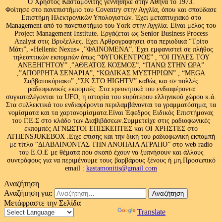
Ο Χρήστος Κασταμονίτης γεννήθηκε στην Αθήνα το 1973.
Φοίτησε στο πανεπιστήμιο του Coventry στην Αγγλία, όπου και σπούδασε
Επιστήμη Ηλεκτρονικών Υπολογιστών. Έχει μεταπτυχιακό στο
Management από το πανεπιστήμιο του Υork στην Αγγλία. Είναι μέλος του
Project Management Institute. Εργάζεται ως Senior Business Process
Analyst στις Βρυξελλες. Εχει Αρθρογραφησει στα περιοδικά “Τρίτο
Μάτι”, «Hellenic Nexus» ,”ΦΑΙΝΟΜΕΝΑ”. Έχει εμφανιστεί σε πλήθος
τηλεοπτικών εκπομπών όπως “ΦΥΓΟΚΕΝΤΡΟΣ” , “ΟΙ ΠΥΛΕΣ ΤΟΥ
ΑΝΕΞΗΓΗΤΟΥ” ,”ΑΘΕΑΤΟΣ ΚΟΣΜΟΣ”, “ΠΑΝΩ ΣΤΗΝ ΩΡΑ”
,”ΑΠΟΡΡΗΤΑ ΣΕΝΑΡΙΑ”, “ΚΩΔΙΚΑΣ ΜΥΣΤΗΡΙΩΝ” , “MEGA
Σαββατοκύριακο” ,”ΣΚ ΣΤΟ HIGHTV” καθώς και σε πολλές
ραδιοφωνικές εκπομπές .Στα ερευνητικά του ενδιαφέροντα
συγκαταλέγονται τα UFO, η ιστορία του ευρύτερου ελληνικού χώρου κ.ά.
Στα συλλεκτικά του ενδιαφέροντα περιλαμβάνονται τα γραμματόσημα, τα
νομίσματα και τα χαρτονομίσματα.Είναι Έφεδρος Ειδικός Επιστήμονας
του Γ.Ε.Σ στο κλάδο των Διαβιβάσεων.Συμμετείχε στις ραδιοφωνικές
εκπομπές ΑΓΝΩΣΤΟΙ ΕΠΙΣΚΕΠΤΕΣ και ΟΙ ΧΡΗΣΤΕΣ στο
ATHENSJUKEBOX .Ειχε επισης και την δική του ραδιοφωνική εκπομπή
με τίτλο “ΔΙΑΒΑΙΝΟΝΤΑΣ ΤΗΝ ΑΝΟΠΑΙΑ ΑΤΡΑΠΟ” στο web radio
του Ε.Ο.Ε με θέματα που σκοπό έχουν να ξυπνήσουν και άλλους
συντρόφους για να περιμένουμε τους βαρβάρους ξένους ή μη.Προσωπικό
email :
kastamonitis@gmail.com
Αναζήτηση
Αναζήτηση για:
Μετάφραστε την Σελίδα
Powered by
Translate