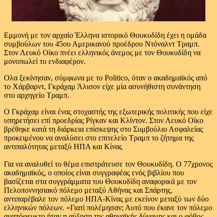
Εμμονή με τον αρχαίο Έλληνα ιστορικό Θουκυδίδη έχει η ομάδα
συμβούλων του 45ου Αμερικανού προέδρου Ντόναλντ Τραμπ.
Στον Λευκό Οίκο πνέει ελληνικός άνεμος με τον Θουκυδίδη να
μονοπωλεί το ενδιαφέρον.
Ολα ξεκίνησαν, σύμφωνα με το Politico, όταν ο ακαδημαϊκός από
το Χάρβαρντ, Γκράχαμ Άλισον είχε μία ασυνήθιστη συνάντηση
στο αρχηγείο Τραμπ.
Ο Γκράχαμ είναι ένας στοχαστής της εξωτερικής πολιτικής που είχε
υπηρετήσει επί προεδρίας Ρίγκαν και Κλίντον. Στον Λευκό Οίκο
βρέθηκε κατά τη διάρκεια επίσκεψης στο Συμβούλιο Ασφαλείας
προκειμένου να αναλύσει στο επιτελείο Τραμπ το ζήτημα της
αντιπαλότητας μεταξύ ΗΠΑ και Κίνας
Για να αναλυθεί το θέμα επιστράτευσε τον Θουκυδίδη. Ο 77χρονος
ακαδημαϊκός, ο οποίος είναι συγγραφέας ενός βιβλίου που
βασίζεται στα συγγράμματα του Θουκυδίδη αναφορικά με τον
Πελοποννησιακό πόλεμο μεταξύ Αθήνας και Σπάρτης,
αντιπαρέβαλε τον πόλεμο ΗΠΑ-Κίνας με εκείνον μεταξύ των δύο
ελληνικών πόλεων. «Γιατί πολέμησαν; Αυτό που έκανε τον πόλεμο
αναπόφευκτο ήταν η αύξηση της αθηναϊκής δύναμης και ο φόβος