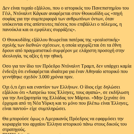
Δεν είναι τυχαίο εξάλλου, που ο ιστορικός του Πανεπιστημίου του
Γέιλ, Ντόναλντ Κάγκαν αναφέρεται στον Θουκυδίδη ως «πηγή
σοφίας για την συμπεριφορά των ανθρωπίνων όντων, όταν
υπόκεινται στις απίστευτες πιέσεις που επιβάλλει ο πόλεμος, η
πανούκλα και οι εμφύλιες συρράξεις».
Ο Θουκυδίδης εξάλλου θεωρείται πατέρας της «ρεαλιστικής»
σχολής των διεθνών σχέσεων, η οποία ισχυρίζεται ότι τα έθνη
δρουν από πραγματιστικό συμφέρον με ελάχιστη προσοχή στην
ιδεολογία, τις αξίες ή την ηθική.
Οσο για τον ίδιο τον Πρόεδρο Ντόναλντ Τραμπ, δεν υπάρχει καμία
ένδειξη ότι ενδιαφέρεται ιδιαίτερα για έναν Αθηναίο ιστορικό που
γεννήθηκε σχεδόν 3.000 χρόνια πριν.
Οχι ό,τι έχει και εναντίον των Ελλήνων. Ο ίδιος είχε δηλώσει
εξάλλου ότι «Λατρεύω τους Έλληνες, τους αγαπώ», σε εκδήλωση
για την Ανεξαρτησία της Ελλάδας τον Μάρτιο. «Μην ξεχνάτε ότι
έρχομαι από τη Νέα Υόρκη και το μόνο που βλέπω είναι Έλληνες,
είναι παντού» είχε συμπληρώσει.
Θα μπορούσε όμως ο Αμερικανός Πρόεδρος να εφαρμόσει την
κυριαρχία του αρχαίου Έλληνα ιστορικού πάνω στους δικούς του
στρατηγούς.