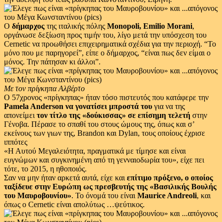
Ο
δήμαρχος
της ιταλικής πόλης
Monopoli, Emilio Morani
,
οργάνωσε δεξίωση προς τιμήν του, λίγο μετά την υπόσχεση του
Cernetic να προωθήσει επιχειρηματικά σχέδια για την περιοχή. “Το
μόνο που με παρηγορεί”, είπε ο δήμαρχος, “είναι πως δεν είμαι ο
μόνος. Την πάτησαν κι άλλοι”.
Με τον πρίγκηπα Αλβέρτο
Ο 57χρονος «πρίγκηπας» ήταν τόσο πιστευτός που κατάφερε την
Pamela Anderson να γονατίσει μπροστά του
για να της
απονείμει
τον τίτλο της «δούκισσας» σε επίσημη τελετή
στην
Γένοβα. Πέρασε το σπαθί του στους ώμους της, όπως και σ’
εκείνους των γιων της, Brandon και Dylan, τους οποίους έχρισε
ιππότες
«Η Αυτού Μεγαλειότητα, πραγματικά με τίμησε και είναι
ευγνώμων και συγκινημένη από τη γενναιοδωρία του», είχε πει
τότε, το 2015, η ηθοποιός.
Σαν να μην ήταν αρκετά αυτά, είχε και
επίτιμο πρόξενο, ο οποίος
ταξίδευε στην Ευρώπη ως πρεσβευτής της «Βασιλικής Βουλής
του Μαυροβουνίου»
. Το όνομά του είναι
Maurice Andreoli
, και
όπως ο Cernetic είναι απολύτως …ψεύτικος.