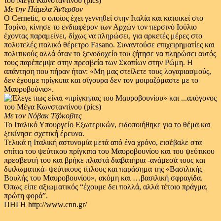
Με την Πάμελα Άντερσον
Ο Cernetic, ο οποίος έχει γεννηθεί στην Ιταλία και κατοικεί στο
Τορίνο, κίνησε το ενδιαφέρον των Αρχών τον περσινό Ιούλιο
έχοντας παραμείνει, δίχως να πληρώσει, για αρκετές μέρες στο
πολυτελές ιταλικό θέρετρο Fasano. Συναντούσε επιχειρηματίες και
πολιτικούς αλλά όταν το ξενοδοχείο του ζήτησε να πληρώσει αυτός
τους παρέπεμψε στην πρεσβεία των Σκοπίων στην Ρώμη. Η
απάντηση που πήραν ήταν: «Μη μας στείλετε τους λογαριασμούς,
δεν έχουμε πρίγκιπα και σίγουρα δεν τον μοιραζόμαστε με το
Μαυροβούνιο».
Με τον Νόβακ Τζόκοβιτς
Το Ιταλικό Υπουργείο Εξωτερικών, ειδοποιήθηκε για το θέμα και
ξεκίνησε σχετική έρευνα.
Τελικά η Ιταλική αστυνομία μετά από ένα χρόνο, εισέβαλε στα
σπίτια του ψεύτικου πρίγκιπα του Μαυροβουνίου και του ψεύτικου
πρεσβευτή του και βρήκε πλαστά διαβατήρια -ανάμεσά τους και
διπλωματικά- ψεύτικους τίτλους και παράσημα της «Βασιλικής
Βουλής του Μαυροβουνίου», ακόμη και …βασιλική σφραγίδα.
Όπως είπε αξιωματικός “έχουμε δει πολλά, αλλά τέτοιο πράγμα,
πρώτη φορά”.
ΠΗΓΗ http://www.cnn.gr/