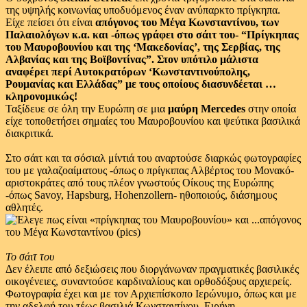
της υψηλής κοινωνίας υποδυόμενος έναν ανύπαρκτο πρίγκηπα.
Είχε πείσει ότι είναι
απόγονος του Μέγα Κωνσταντίνου, των
Παλαιολόγων κ.α. και -όπως γράφει στο σάιτ του- “Πρίγκηπας
του Μαυροβουνίου και της ‘Μακεδονίας’, της Σερβίας, της
Αλβανίας και της Βοϊβοντίνας”. Στον υπότιλο μάλιστα
αναφέρει περί Αυτοκρατόρων ‘Κωνσταντινούπολης,
Ρουμανίας και Ελλάδας” με τους οποίους διασυνδέεται …
κληρονομικώς!
Ταξίδευε σε όλη την Ευρώπη σε μια
μαύρη Mercedes
στην οποία
είχε τοποθετήσει σημαίες του Μαυροβουνίου και ψεύτικα βασιλικά
διακριτικά.
Στο σάιτ και τα σόσιαλ μίντιά του αναρτούσε διαρκώς φωτογραφίες
του με γαλαζοαίματους -όπως ο πρίγκιπας Αλβέρτος του Μονακό-
αριστοκράτες από τους πλέον γνωστούς Οίκους της Ευρώπης
-όπως Savoy, Hapsburg, Hohenzollern- ηθοποιούς, διάσημους
αθλητές.
Το σάιτ του
Δεν έλειπε από δεξιώσεις που διοργάνωναν πραγματικές βασιλικές
οικογένειες, συναντούσε καρδιναλίους και ορθοδόξους αρχιερείς.
Φωτογραφία έχει και με τον Αρχιεπίσκοπο Ιερώνυμο, όπως και με
την αδελφή του τέως βασιλιά Κωνσταντίνου, Ειρήνη.