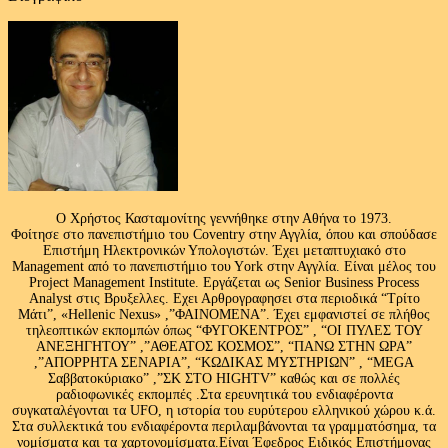
Ο Χρήστος Κασταμονίτης γεννήθηκε στην Αθήνα το 1973.
Φοίτησε στο πανεπιστήμιο του Coventry στην Αγγλία, όπου και σπούδασε
Επιστήμη Ηλεκτρονικών Υπολογιστών. Έχει μεταπτυχιακό στο
Management από το πανεπιστήμιο του Υork στην Αγγλία. Είναι μέλος του
Project Management Institute. Εργάζεται ως Senior Business Process
Analyst στις Βρυξελλες. Εχει Αρθρογραφησει στα περιοδικά “Τρίτο
Μάτι”, «Hellenic Nexus» ,”ΦΑΙΝΟΜΕΝΑ”. Έχει εμφανιστεί σε πλήθος
τηλεοπτικών εκπομπών όπως “ΦΥΓΟΚΕΝΤΡΟΣ” , “ΟΙ ΠΥΛΕΣ ΤΟΥ
ΑΝΕΞΗΓΗΤΟΥ” ,”ΑΘΕΑΤΟΣ ΚΟΣΜΟΣ”, “ΠΑΝΩ ΣΤΗΝ ΩΡΑ”
,”ΑΠΟΡΡΗΤΑ ΣΕΝΑΡΙΑ”, “ΚΩΔΙΚΑΣ ΜΥΣΤΗΡΙΩΝ” , “MEGA
Σαββατοκύριακο” ,”ΣΚ ΣΤΟ HIGHTV” καθώς και σε πολλές
ραδιοφωνικές εκπομπές .Στα ερευνητικά του ενδιαφέροντα
συγκαταλέγονται τα UFO, η ιστορία του ευρύτερου ελληνικού χώρου κ.ά.
Στα συλλεκτικά του ενδιαφέροντα περιλαμβάνονται τα γραμματόσημα, τα
νομίσματα και τα χαρτονομίσματα.Είναι Έφεδρος Ειδικός Επιστήμονας