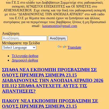
του Γ.Ε.Σ στο κλάδο των Διαβιβάσεων.Συμμετείχε στις ραδιοφωνικές
εκπομπές ΑΓΝΩΣΤΟΙ ΕΠΙΣΚΕΠΤΕΣ και ΟΙ ΧΡΗΣΤΕΣ στο
ATHENSJUKEBOX .Ειχε επισης και την δική του ραδιοφωνική εκπομπή
με τίτλο “ΔΙΑΒΑΙΝΟΝΤΑΣ ΤΗΝ ΑΝΟΠΑΙΑ ΑΤΡΑΠΟ” στο web radio
του Ε.Ο.Ε με θέματα που σκοπό έχουν να ξυπνήσουν και άλλους
συντρόφους για να περιμένουμε τους βαρβάρους ξένους ή μη.Προσωπικό
email :
kastamonitis@gmail.com
Αναζήτηση
Αναζήτηση
για:
Μετάφραστε την Σελίδα
Powered by
Translate
Τελευταία άρθρα
Δημοφιλή άρθρα
ΣΠΑΘΑ ΝΕΑ ΕΚΠΟΜΠΗ ΠΡΟΣΒΑΣΙΜΗ ΣΕ
ΟΛΟΥΣ ΠΡΕΜΙΕΡΑ ΣΗΜΕΡΑ 23.15
ΔΙΑΒΑΙΝΟΝΤΑΣ ΤΗΝ ΑΝΟΠΑΙΑ ΑΤΡΑΠΟ 2026
ΕΠ.112 ΣΠΑΘΑ ΑΝΤΕΧΕΤΕ ΑΥΤΕΣ ΤΙΣ
ΑΠΑΝΤΗΣΕΙΣ?
ΠΑΚΟΥ ΝΕΑ ΕΚΠΟΜΠΗ ΠΡΟΣΒΑΣΙΜΗ ΣΕ
ΟΛΟΥΣ ΠΡΕΜΙΕΡΑ ΣΗΜΕΡΑ 23.15