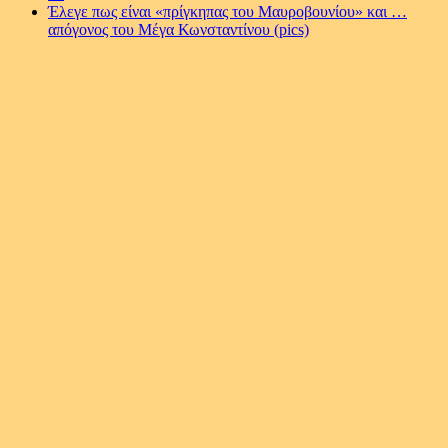
Έλεγε πως είναι «πρίγκηπας του Μαυροβουνίου» και …
απόγονος του Μέγα Κωνσταντίνου (pics)