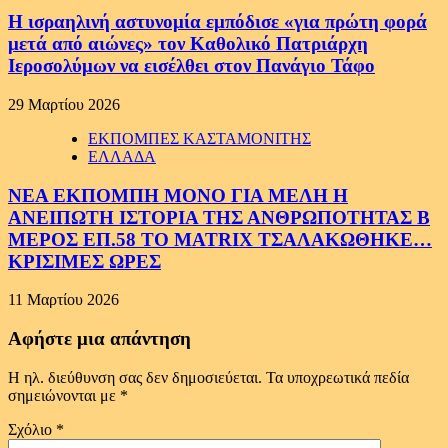
Η ισραηλινή αστυνομία εμπόδισε «για πρώτη φορά
μετά από αιώνες» τον Καθολικό Πατριάρχη
Ιεροσολύμων να εισέλθει στον Πανάγιο Τάφο
29 Μαρτίου 2026
ΕΚΠΟΜΠΕΣ ΚΑΣΤΑΜΟΝΙΤΗΣ
ΕΛΛΑΔΑ
ΝΕΑ ΕΚΠΟΜΠΗ ΜΟΝΟ ΓΙΑ ΜΕΛΗ Η
ΑΝΕΙΠΩΤΗ ΙΣΤΟΡΙΑ ΤΗΣ ΑΝΘΡΩΠΟΤΗΤΑΣ Β
ΜΕΡΟΣ ΕΠ.58 ΤΟ MATRIX ΤΣΑΛΑΚΩΘΗΚΕ…
ΚΡΙΣΙΜΕΣ ΩΡΕΣ
11 Μαρτίου 2026
Αφήστε μια απάντηση
Η ηλ. διεύθυνση σας δεν δημοσιεύεται.
Τα υποχρεωτικά πεδία
σημειώνονται με
*
Σχόλιο
*