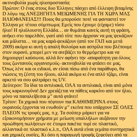
ακτινοβολία χωρίς ηλιοπροστασία;
Πρώτον: Ο ένας στους δυο Έλληνες πάσχει από έλλειψη βιταμίνης
D λόγω της ΑΝΕΞΗΓΗΤΑ ΜΕΙΩΜΕΝΗΣ ΓΙΑ ΤΗ ΧΩΡΑ ΜΑΣ
ΗΛΙΟΦΑΝΕΙΑΣ!!! Ποιος θα μπορούσε ποτέ να φανταστεί τον
Έλληνα με τέτοιο σύμπτωμα; Εμείς που έχουμε (είχαμε) τόσο
ήλιο! Η ηλιόλουστη Ελλάδα… αν θυμάται κανείς αυτή τη φράση,
ανήκει στο παρελθόν, γιατί από τότε που άρχισαν να μας ψεκάζουν
και μάλιστα… να μας καρά-ψεκάζουν (από τον ΓΑΠ και μετά
2009) ακόμα κι αυτή η απαλή θολούρα και ασπρίλα που βλέπουμε
στον ουρανό, μπορεί μεν να ανεβάζει το θερμόμετρο και να
δημιουργεί καύσωνα, αλλά δεν αφήνει την -απαραίτητη για όλους
τους ζωντανούς οργανισμούς- ακτινοβολία να φτάσει σε μας.
Όπως λένε και οι ειδικοί, αν είσαι πίσω από ένα παράθυρο, θα
νιώσεις τη ζέστη του ήλιου, αλλά ακόμα κι ένα απλό τζάμι, είναι
αρκετό να σου φιλτράρει τις UV.
Δεύτερον: Τα ίδια τα αντιλιακά, ΟΛΑ τα αντιλιακά, είναι από μόνα
τους καρκινογόνα! Δεν χρειάζεται να πάθεις καρκίνο από τον ήλιο,
μόνο να πασαλείβεσαι μ” αυτά φτάνει!
Τρίτον: Τα χημικά που πέφτουν πια ΚΑΘΗΜΕΡΙΝΑ στους
ουρανούς έρχονται να ενωθούν μ” εκείνα που υπάρχουν ΣΕ ΟΛΕΣ
ΠΛΕΟΝ τις τροφές μας. π.χ. Τα σούπερ μάρκετ για να
εξοικονομήσουν χρήματα με μείωση υπαλλήλων αυξάνουν την
προώθηση πωλήσεων σε έτοιμα πακέτα: τυρί σε πλαστικό,
αλλαντικά σε πλαστικό κ.λ.π., ΟΛΑ αυτά είναι γεμάτα συντηρητικά
και χημικές ουσίες. Κι όσο η παραγωγή τροφής ξεφεύγει από τα