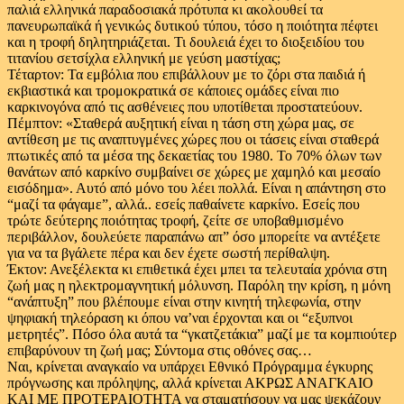
παλιά ελληνικά παραδοσιακά πρότυπα κι ακολουθεί τα
πανευρωπαϊκά ή γενικώς δυτικού τύπου, τόσο η ποιότητα πέφτει
και η τροφή δηλητηριάζεται. Τι δουλειά έχει το διοξειδίου του
τιτανίου σετσίχλα ελληνική με γεύση μαστίχας;
Τέταρτον: Τα εμβόλια που επιβάλλουν με το ζόρι στα παιδιά ή
εκβιαστικά και τρομοκρατικά σε κάποιες ομάδες είναι πιο
καρκινογόνα από τις ασθένειες που υποτίθεται προστατεύουν.
Πέμπτον: «Σταθερά αυξητική είναι η τάση στη χώρα μας, σε
αντίθεση με τις αναπτυγμένες χώρες που οι τάσεις είναι σταθερά
πτωτικές από τα μέσα της δεκαετίας του 1980. Το 70% όλων των
θανάτων από καρκίνο συμβαίνει σε χώρες με χαμηλό και μεσαίο
εισόδημα». Αυτό από μόνο του λέει πολλά. Είναι η απάντηση στο
“μαζί τα φάγαμε”, αλλά.. εσείς παθαίνετε καρκίνο. Εσείς που
τρώτε δεύτερης ποιότητας τροφή, ζείτε σε υποβαθμισμένο
περιβάλλον, δουλεύετε παραπάνω απ” όσο μπορείτε να αντέξετε
για να τα βγάλετε πέρα και δεν έχετε σωστή περίθαλψη.
Έκτον: Ανεξέλεκτα κι επιθετικά έχει μπει τα τελευταία χρόνια στη
ζωή μας η ηλεκτρομαγνητική μόλυνση. Παρόλη την κρίση, η μόνη
“ανάπτυξη” που βλέπουμε είναι στην κινητή τηλεφωνία, στην
ψηφιακή τηλεόραση κι όπου να’ναι έρχονται και οι “εξυπνοι
μετρητές”. Πόσο όλα αυτά τα “γκατζετάκια” μαζί με τα κομπιούτερ
επιβαρύνουν τη ζωή μας; Σύντομα στις οθόνες σας…
Ναι, κρίνεται αναγκαίο να υπάρχει Εθνικό Πρόγραμμα έγκυρης
πρόγνωσης και πρόληψης, αλλά κρίνεται ΑΚΡΩΣ ΑΝΑΓΚΑΙΟ
ΚΑΙ ΜΕ ΠΡΟΤΕΡΑΙΟΤΗΤΑ να σταματήσουν να μας ψεκάζουν