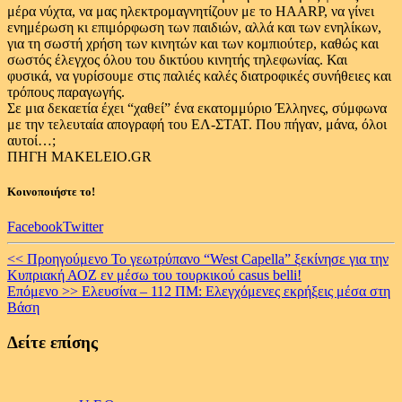
μέρα νύχτα, να μας ηλεκτρομαγνητίζουν με το HAARP, να γίνει
ενημέρωση κι επιμόρφωση των παιδιών, αλλά και των ενηλίκων,
για τη σωστή χρήση των κινητών και των κομπιούτερ, καθώς και
σωστός έλεγχος όλου του δικτύου κινητής τηλεφωνίας. Και
φυσικά, να γυρίσουμε στις παλιές καλές διατροφικές συνήθειες και
τρόπους παραγωγής.
Σε μια δεκαετία έχει “χαθεί” ένα εκατομμύριο Έλληνες, σύμφωνα
με την τελευταία απογραφή του ΕΛ-ΣΤΑΤ. Που πήγαν, μάνα, όλοι
αυτοί…;
ΠΗΓΗ MAKELEIO.GR
Κοινοποιήστε το!
Facebook
Twitter
Continue
<< Προηγούμενο
Το γεωτρύπανο “West Capella” ξεκίνησε για την
Κυπριακή ΑΟΖ εν μέσω του τουρκικού casus belli!
Reading
Επόμενο >>
Ελευσίνα – 112 ΠΜ: Ελεγχόμενες εκρήξεις μέσα στη
Βάση
Δείτε επίσης