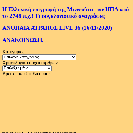
Η Ελληνική επιγραφή της Μιννεσότα των ΗΠΑ από
το 2748 π.χ.! Τι συγκλονιστικό αναγράφει;
ΑΝΟΠΑΙΑ ΑΤΡΑΠΟΣ LIVE 36 (16/11/2020)
ΑΝΑΚΟΙΝΩΣΗ.
Κατηγορίες
Κατηγορίες
Χρονολογικό αρχείο άρθρων
Χρονολογικό
αρχείο
Βρείτε μας στο Facebook
άρθρων