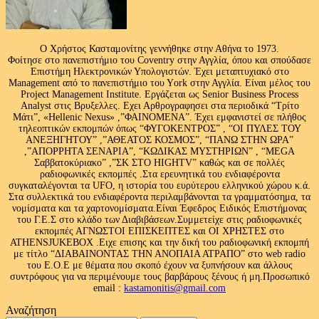
Ο Χρήστος Κασταμονίτης γεννήθηκε στην Αθήνα το 1973.
Φοίτησε στο πανεπιστήμιο του Coventry στην Αγγλία, όπου και σπούδασε
Επιστήμη Ηλεκτρονικών Υπολογιστών. Έχει μεταπτυχιακό στο
Management από το πανεπιστήμιο του Υork στην Αγγλία. Είναι μέλος του
Project Management Institute. Εργάζεται ως Senior Business Process
Analyst στις Βρυξελλες. Εχει Αρθρογραφησει στα περιοδικά “Τρίτο
Μάτι”, «Hellenic Nexus» ,”ΦΑΙΝΟΜΕΝΑ”. Έχει εμφανιστεί σε πλήθος
τηλεοπτικών εκπομπών όπως “ΦΥΓΟΚΕΝΤΡΟΣ” , “ΟΙ ΠΥΛΕΣ ΤΟΥ
ΑΝΕΞΗΓΗΤΟΥ” ,”ΑΘΕΑΤΟΣ ΚΟΣΜΟΣ”, “ΠΑΝΩ ΣΤΗΝ ΩΡΑ”
,”ΑΠΟΡΡΗΤΑ ΣΕΝΑΡΙΑ”, “ΚΩΔΙΚΑΣ ΜΥΣΤΗΡΙΩΝ” , “MEGA
Σαββατοκύριακο” ,”ΣΚ ΣΤΟ HIGHTV” καθώς και σε πολλές
ραδιοφωνικές εκπομπές .Στα ερευνητικά του ενδιαφέροντα
συγκαταλέγονται τα UFO, η ιστορία του ευρύτερου ελληνικού χώρου κ.ά.
Στα συλλεκτικά του ενδιαφέροντα περιλαμβάνονται τα γραμματόσημα, τα
νομίσματα και τα χαρτονομίσματα.Είναι Έφεδρος Ειδικός Επιστήμονας
του Γ.Ε.Σ στο κλάδο των Διαβιβάσεων.Συμμετείχε στις ραδιοφωνικές
εκπομπές ΑΓΝΩΣΤΟΙ ΕΠΙΣΚΕΠΤΕΣ και ΟΙ ΧΡΗΣΤΕΣ στο
ATHENSJUKEBOX .Ειχε επισης και την δική του ραδιοφωνική εκπομπή
με τίτλο “ΔΙΑΒΑΙΝΟΝΤΑΣ ΤΗΝ ΑΝΟΠΑΙΑ ΑΤΡΑΠΟ” στο web radio
του Ε.Ο.Ε με θέματα που σκοπό έχουν να ξυπνήσουν και άλλους
συντρόφους για να περιμένουμε τους βαρβάρους ξένους ή μη.Προσωπικό
email :
kastamonitis@gmail.com
Αναζήτηση