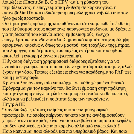
λοιμώξεις (Ηπατίτιδα Β, C ο HPV κ.α.), η ρύπανση του
περιβάλλοντος, η επαγγελματική έκθεση σε καρκινογόνα, η
ακτινοβολία UV και ειδικότερα η υπεριώδης ακτινοβολία από τον
ήλιο χωρίς προστασία.
Οι στρατηγικές πρόληψης κατευθύνονται στο να μειωθεί η έκθεση
του πληθυσμού στους παραπάνω παράγοντες κινδύνου, με δράσεις
για τη διακοπή του καπνίσματος, εμβολιασμούς, έλεγχο
επαγγελματικών κινδύνων κλπ. Σημαντικό κομμάτι στην πρόληψη
ορισμένων καρκίνων, όπως του μαστού, του τραχήλου της μήτρας,
του λάρυγγα, του δέρματος, του παχέος εντέρου και του ορθού
αποτελεί η έγκαιρη διάγνωση (screening).
Η έγκαιρη διάγνωση χρησιμοποιεί διάφορες εξετάσεις για να
εντοπίσει εγκαίρως τα άτομα που δεν έχουν συμπτώματα μεν, αλλά
έχουν την νόσο. Τέτοιες εξετάσεις είναι για παράδειγμα το PAP test
και η μαστογραφία.
Κρίνεται λοιπόν αναγκαίο να υπάρχει σε κάθε χώρα ένα Εθνικό
Πρόγραμμα για τον καρκίνο που θα δίνει έμφαση στην πρόληψη
και την έγκαιρη διάγνωση ώστε να μπορεί η νόσος να θεραπευτεί,
αλλά και να βελτιωθεί η ποιότητα ζωής των πασχόντων.
Πηγή: ΑΠΕ
Όταν διαβάζεις τέτοιες ειδήσεις από τα ειδησιογραφικά
πρακτορεία, τις οποίες παίρνουν πακέτο και τις αναδημοσιεύουν
χωρίς έρευνα και κρίση, είναι να σου ανεβαίνει το αίμα στο κεφάλι,
και δεν κινδυνεύεις τότε από καρκίνο αλλά από εγκεφαλικό!!!
Ποιο κάπνισμα, ποιο αλκοόλ και πιο υπερβολικό βάρος; Και ποια