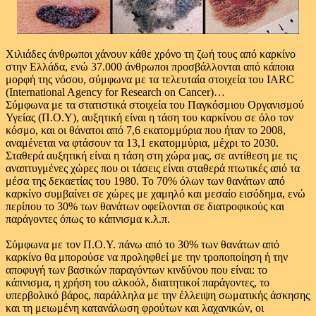
Χιλιάδες άνθρωποι χάνουν κάθε χρόνο τη ζωή τους από καρκίνο
στην Ελλάδα, ενώ 37.000 άνθρωποι προσβάλλονται από κάποια
μορφή της νόσου, σύμφωνα με τα τελευταία στοιχεία του IARC
(International Agency for Research on Cancer)…
Σύμφωνα με τα στατιστικά στοιχεία του Παγκόσμιου Οργανισμού
Υγείας (Π.Ο.Υ), αυξητική είναι η τάση του καρκίνου σε όλο τον
κόσμο, και οι θάνατοι από 7,6 εκατομμύρια που ήταν το 2008,
αναμένεται να φτάσουν τα 13,1 εκατομμύρια, μέχρι το 2030.
Σταθερά αυξητική είναι η τάση στη χώρα μας, σε αντίθεση με τις
αναπτυγμένες χώρες που οι τάσεις είναι σταθερά πτωτικές από τα
μέσα της δεκαετίας του 1980. Το 70% όλων των θανάτων από
καρκίνο συμβαίνει σε χώρες με χαμηλό και μεσαίο εισόδημα, ενώ
περίπου το 30% των θανάτων οφείλονται σε διατροφικούς και
παράγοντες όπως το κάπνισμα κ.λ.π.
Σύμφωνα με τον Π.Ο.Υ. πάνω από το 30% των θανάτων από
καρκίνο θα μπορούσε να προληφθεί με την τροποποίηση ή την
αποφυγή των βασικών παραγόντων κινδύνου που είναι: το
κάπνισμα, η χρήση του αλκοόλ, διαιτητικοί παράγοντες, το
υπερβολικό βάρος, παράλληλα με την έλλειψη σωματικής άσκησης
και τη μειωμένη κατανάλωση φρούτων και λαχανικών, οι