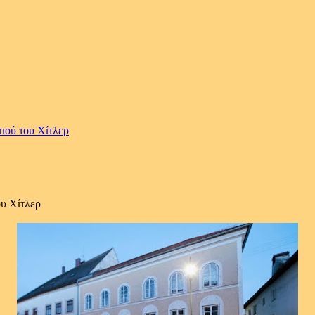
ιού του Χίτλερ
ου Χίτλερ