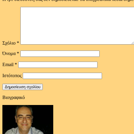
Σχόλιο
*
Όνομα
*
Email
*
Ιστότοπος
Βιογραφικό