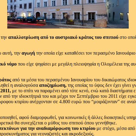
 την
απαλλοτρίωση από το αυστριακό κράτος του σπιτιού
στο οπο
 αυτή, την
αγωγή
την οποία είχε καταθέσει τον περασμένο Ιανουάριο
ακό νόμο
που είχε ψηφίσει με μεγάλη πλειοψηφία η Ολομέλεια της αυσ
ράτος
από τα μέσα του περασμένου Ιανουαρίου του δικαιώματος ιδιο
αβληθεί η αναλογούσα
αποζημίωση,
της οποίας το ύψος δεν έχει γίνει
 2011,
με το σπίτι να παραμένει από τότε κενό, ενώ κατά διαστήματα ε
 από την ιδιοκτήτριά του και μέχρι τον Σεπτέμβριο του 2011 είχε εγ
ροφου κτιρίου ανέρχονταν σε 4.800 ευρώ που “μοιράζονταν” σε αναλο
οποιηθεί, αφού διαμορφωθεί, για κοινωνικές ή άλλες διοικητικές υπη
ρετικά θα συνεχίζεται ο μύθος του σπιτιού όπου γεννήθηκε.
τεκτόνων για την αναδιαμόρφωση του κτιρίου
με στόχο, μέσα από 
 προσκυνήματος για νεοναζιστές και ακροδεξιούς.