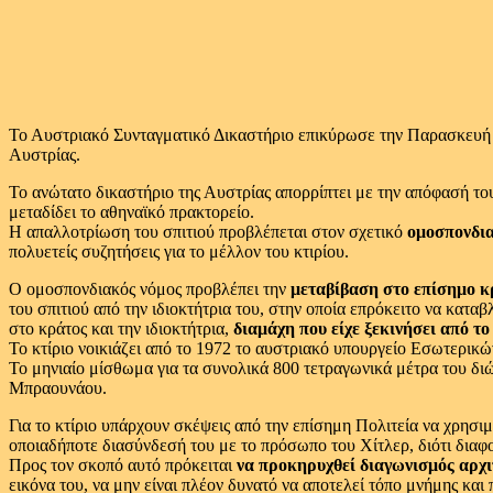
Το Αυστριακό Συνταγματικό Δικαστήριο επικύρωσε την Παρασκευή
Αυστρίας.
Το ανώτατο δικαστήριο της Αυστρίας απορρίπτει με την απόφασή του
μεταδίδει το αθηναϊκό πρακτορείο.
Η απαλλοτρίωση του σπιτιού προβλέπεται στον σχετικό
ομοσπονδι
πολυετείς συζητήσεις για το μέλλον του κτιρίου.
Ο ομοσπονδιακός νόμος προβλέπει την
μεταβίβαση στο επίσημο κ
του σπιτιού από την ιδιοκτήτρια του, στην οποία επρόκειτο να κατ
στο κράτος και την ιδιοκτήτρια,
διαμάχη που είχε ξεκινήσει από το
Το κτίριο νοικιάζει από το 1972 το αυστριακό υπουργείο Εσωτερικών
Το μηνιαίο μίσθωμα για τα συνολικά 800 τετραγωνικά μέτρα του διώ
Μπραουνάου.
Για το κτίριο υπάρχουν σκέψεις από την επίσημη Πολιτεία να χρησιμ
οποιαδήποτε διασύνδεσή του με το πρόσωπο του Χίτλερ, διότι διαφο
Προς τον σκοπό αυτό πρόκειται
να προκηρυχθεί διαγωνισμός αρχι
εικόνα του, να μην είναι πλέον δυνατό να αποτελεί τόπο μνήμης και