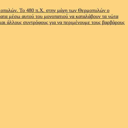
ρμοπυλών. Το 480 π.Χ. στην μάχη των Θερμοπυλών ο
ματα μέσω αυτού του μονοπατιού να καταλάβουν τα νώτα
 και άλλους συντρόφους για να περιμένουμε τους βαρβάρους