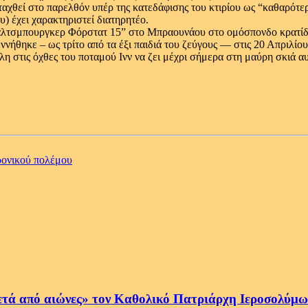
ταχθεί στο παρελθόν υπέρ της κατεδάφισης του κτιρίου ως “καθαρότε
υ) έχει χαρακτηριστεί διατηρητέο.
Σάλτσμπουργκερ Φόρστατ 15” στο Μπραουνάου στο ομόσπονδο κρατίδιο
ήθηκε – ως τρίτο από τα έξι παιδιά του ζεύγους — στις 20 Απριλίου 
λη στις όχθες του ποταμού Ινν να ζει μέχρι σήμερα στη μαύρη σκιά α
ρονικού πολέμου
ετά από αιώνες» τον Καθολικό Πατριάρχη Ιεροσολύμων