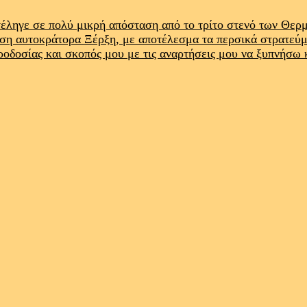
έληγε σε πολύ μικρή απόσταση από το τρίτο στενό των Θε
ρση αυτοκράτορα Ξέρξη, με αποτέλεσμα τα περσικά στρατεύ
προδοσίας και σκοπός μου με τις αναρτήσεις μου να ξυπνήσω