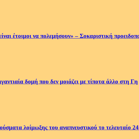
να είναι έτοιμοι να πολεμήσουν» – Σοκαριστική προειδ
αντιαία δομή που δεν μοιάζει με τίποτα άλλο στη Γη
ρούσματα λοίμωξης του αναπνευστικού το τελευταίο 2