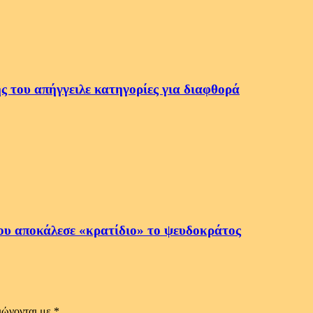
ς του απήγγειλε κατηγορίες για διαφθορά
ου αποκάλεσε «κρατίδιο» το ψευδοκράτος
ιώνονται με
*