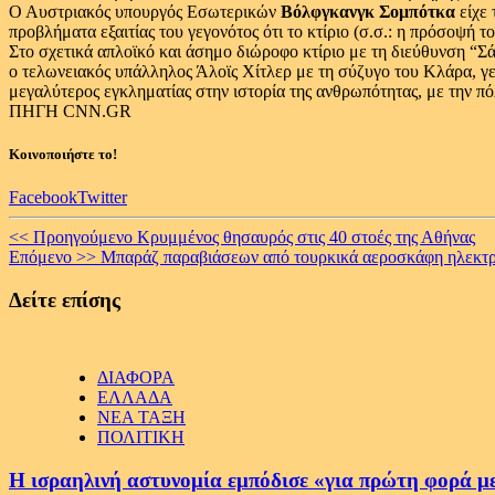
Ο Αυστριακός υπουργός Εσωτερικών
Βόλφγκανγκ Σομπότκα
είχε 
προβλήματα εξαιτίας του γεγονότος ότι το κτίριο (σ.σ.: η πρόσοψή το
Στο σχετικά απλοϊκό και άσημο διώροφο κτίριο με τη διεύθυνση “
ο τελωνειακός υπάλληλος Άλοϊς Χίτλερ με τη σύζυγο του Κλάρα, γενν
μεγαλύτερος εγκληματίας στην ιστορία της ανθρωπότητας, με την πό
ΠΗΓΗ CNN.GR
Κοινοποιήστε το!
Facebook
Twitter
Continue
<< Προηγούμενο
Κρυμμένος θησαυρός στις 40 στοές της Αθήνας
Επόμενο >>
Μπαράζ παραβιάσεων από τουρκικά αεροσκάφη ηλεκτ
Reading
Δείτε επίσης
ΔΙΑΦΟΡΑ
ΕΛΛΑΔΑ
ΝΕΑ ΤΑΞΗ
ΠΟΛΙΤΙΚΗ
Η ισραηλινή αστυνομία εμπόδισε «για πρώτη φορά μ