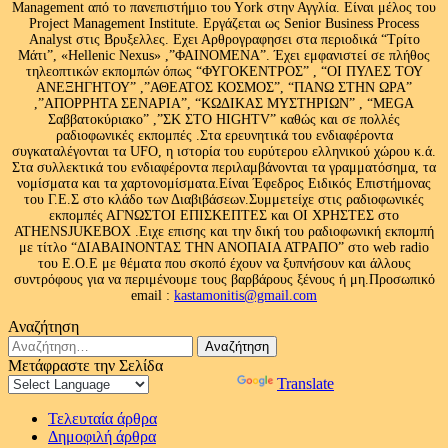
Management από το πανεπιστήμιο του Υork στην Αγγλία. Είναι μέλος του
Project Management Institute. Εργάζεται ως Senior Business Process
Analyst στις Βρυξελλες. Εχει Αρθρογραφησει στα περιοδικά “Τρίτο
Μάτι”, «Hellenic Nexus» ,”ΦΑΙΝΟΜΕΝΑ”. Έχει εμφανιστεί σε πλήθος
τηλεοπτικών εκπομπών όπως “ΦΥΓΟΚΕΝΤΡΟΣ” , “ΟΙ ΠΥΛΕΣ ΤΟΥ
ΑΝΕΞΗΓΗΤΟΥ” ,”ΑΘΕΑΤΟΣ ΚΟΣΜΟΣ”, “ΠΑΝΩ ΣΤΗΝ ΩΡΑ”
,”ΑΠΟΡΡΗΤΑ ΣΕΝΑΡΙΑ”, “ΚΩΔΙΚΑΣ ΜΥΣΤΗΡΙΩΝ” , “MEGA
Σαββατοκύριακο” ,”ΣΚ ΣΤΟ HIGHTV” καθώς και σε πολλές
ραδιοφωνικές εκπομπές .Στα ερευνητικά του ενδιαφέροντα
συγκαταλέγονται τα UFO, η ιστορία του ευρύτερου ελληνικού χώρου κ.ά.
Στα συλλεκτικά του ενδιαφέροντα περιλαμβάνονται τα γραμματόσημα, τα
νομίσματα και τα χαρτονομίσματα.Είναι Έφεδρος Ειδικός Επιστήμονας
του Γ.Ε.Σ στο κλάδο των Διαβιβάσεων.Συμμετείχε στις ραδιοφωνικές
εκπομπές ΑΓΝΩΣΤΟΙ ΕΠΙΣΚΕΠΤΕΣ και ΟΙ ΧΡΗΣΤΕΣ στο
ATHENSJUKEBOX .Ειχε επισης και την δική του ραδιοφωνική εκπομπή
με τίτλο “ΔΙΑΒΑΙΝΟΝΤΑΣ ΤΗΝ ΑΝΟΠΑΙΑ ΑΤΡΑΠΟ” στο web radio
του Ε.Ο.Ε με θέματα που σκοπό έχουν να ξυπνήσουν και άλλους
συντρόφους για να περιμένουμε τους βαρβάρους ξένους ή μη.Προσωπικό
email :
kastamonitis@gmail.com
Αναζήτηση
Αναζήτηση
για:
Μετάφραστε την Σελίδα
Powered by
Translate
Τελευταία άρθρα
Δημοφιλή άρθρα