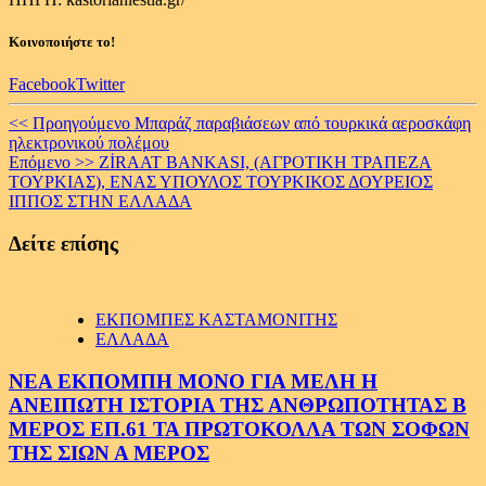
Κοινοποιήστε το!
Facebook
Twitter
Continue
<< Προηγούμενο
Μπαράζ παραβιάσεων από τουρκικά αεροσκάφη
ηλεκτρονικού πολέμου
Reading
Επόμενο >>
ZİRAAT BANKASI, (ΑΓΡΟΤΙΚΗ ΤΡΑΠΕΖΑ
ΤΟΥΡΚΙΑΣ), ΕΝΑΣ ΥΠΟΥΛΟΣ ΤΟΥΡΚΙΚΟΣ ΔΟΥΡΕΙΟΣ
ΙΠΠΟΣ ΣΤΗΝ ΕΛΛΑΔΑ
Δείτε επίσης
ΕΚΠΟΜΠΕΣ ΚΑΣΤΑΜΟΝΙΤΗΣ
ΕΛΛΑΔΑ
ΝΕΑ ΕΚΠΟΜΠΗ ΜΟΝΟ ΓΙΑ ΜΕΛΗ Η
ΑΝΕΙΠΩΤΗ ΙΣΤΟΡΙΑ ΤΗΣ ΑΝΘΡΩΠΟΤΗΤΑΣ Β
ΜΕΡΟΣ ΕΠ.61 ΤΑ ΠΡΩΤΟΚΟΛΛΑ ΤΩΝ ΣΟΦΩΝ
ΤΗΣ ΣΙΩΝ Α ΜΕΡΟΣ