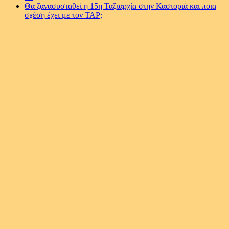
Θα ξανασυσταθεί η 15η Ταξιαρχία στην Καστοριά και ποια
σχέση έχει με τον ΤΑΡ;