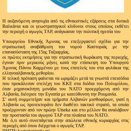
Η αυξανόμενη ανησυχία από τις εθνικιστικές εξάρσεις στα δυτικά
Βαλκάνια και οι γεωστρατηγικοί κίνδυνοι στους οποίους εκθέτει
την περιοχή ο αγωγός ΤΑΡ, ανάγκασαν την πολιτική ηγεσία του
Υπουργείου Εθνικής Άμυνας να επεξεργαστεί σχέδιο για την
στρατιωτική αναβάθμιση του νομού Καστοριάς με την
επανασύσταση της 15ης Ταξιαρχίας.
οι πρώτες εκτιμήσεις για την στρατιωτική θωράκιση της περιοχής,
έγιναν πριν μερικούς μήνες κατά την επίσκεψη του Υπουργού
Άμυνας Πάνου Καμμένου με τους επιτελείς του στα φυλάκια της
ελληνοαλβανικής μεθορίου.
Η τελική πρόταση φαίνεται να ωριμάζει μετά τα γνωστά επεισόδια
που προκάλεσαν στελέχη του ΚΚΕ στα διόδια του Πολυμύλου,
όταν μηχανοκίνητη μονάδα του ΝΑΤΟ προερχόμενη από την
Αλβανία, διέσχισε την Εγνατία με κατεύθυνση την Ρουμανία.
Σ’ αυτή συμμετείχαν και τμήματα Αλβανών μισθοφόρων, γιατί η
Αλβανία ως προτεκτοράτο δεν διαθέτει τακτικό στρατό, τα οποία
προέρχονταν από τον πρώην Utseka και στο μέλλον θα αναλάβουν
την προστασία του αγωγού ΤΑΡ στα πλαίσια του ΝΑΤΟ.
Με ό,τι αυτό συνεπάγεται στην απώλεια εθνικής κυριαρχίας στις
περιοχές από όπου διέρχεται ο αγωγός ΤΑΡ.
ΠΗΓΗ: kastorianiestia.gr/